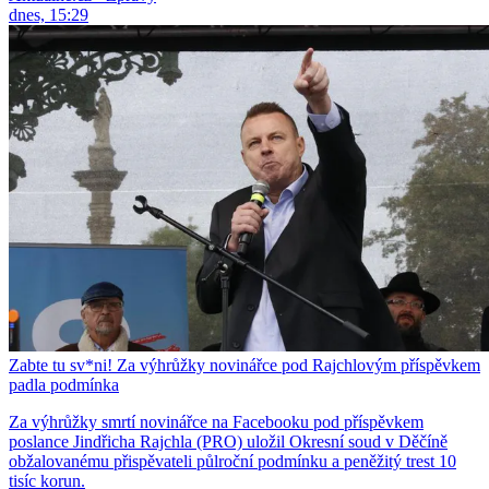
dnes, 15:29
Zabte tu sv*ni! Za výhrůžky novinářce pod Rajchlovým příspěvkem
padla podmínka
Za výhrůžky smrtí novinářce na Facebooku pod příspěvkem
poslance Jindřicha Rajchla (PRO) uložil Okresní soud v Děčíně
obžalovanému přispěvateli půlroční podmínku a peněžitý trest 10
tisíc korun.