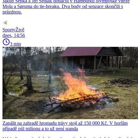
Jakub Šépka a Jiří Sedlák dotlačili v Hamburku olympijské vítěze
Mola a Søruma do tie-breaku. Dva body od senzace skončili s
prázdnou.
SportyŽivě
dnes, 14:56
3 min
Zapálit na zahradě hromadu trávy stojí až 150 000 Kč. V horším
případě půl milionu a to už není sranda