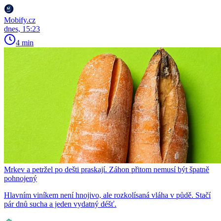
Mobify.cz
dnes, 15:23
4 min
Mrkev a petržel po dešti praskají. Záhon přitom nemusí být špatně
pohnojený
Hlavním viníkem není hnojivo, ale rozkolísaná vláha v půdě. Stačí
pár dnů sucha a jeden vydatný déšť.