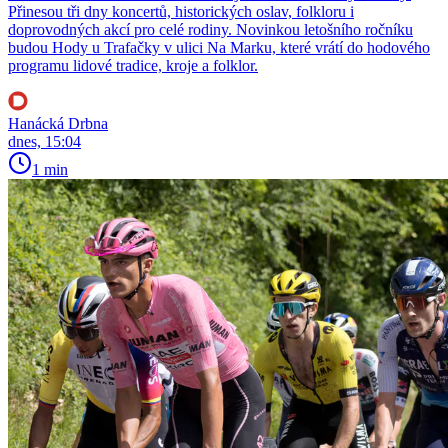
Přinesou tři dny koncertů, historických oslav, folkloru i
doprovodných akcí pro celé rodiny. Novinkou letošního ročníku
budou Hody u Trafačky v ulici Na Marku, které vrátí do hodového
programu lidové tradice, kroje a folklor.
Hanácká Drbna
dnes, 15:04
1 min