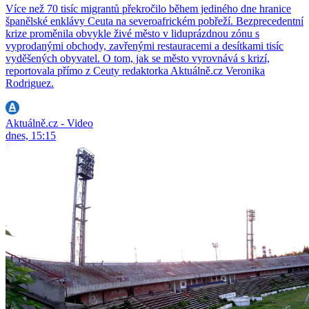
Více než 70 tisíc migrantů překročilo během jediného dne hranice
španělské enklávy Ceuta na severoafrickém pobřeží. Bezprecedentní
krize proměnila obvykle živé město v liduprázdnou zónu s
vyprodanými obchody, zavřenými restauracemi a desítkami tisíc
vyděšených obyvatel. O tom, jak se město vyrovnává s krizí,
reportovala přímo z Ceuty redaktorka Aktuálně.cz Veronika
Rodriguez.
Aktuálně.cz - Video
dnes, 15:15