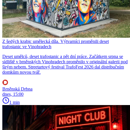
Z šedých krabic umělecká díla. Výtvarníci proměnili deset
trafostanic ve Vinohradech
Deset umělců, deset trafostanic a pět dní práce. Začátkem srpna se
sídliště v brněnských Vinohradech proměnilo v originální galerii pod
širým nebem. Streetartový festival TrafoFest 2026 dal distribučním
domkům novou tvář.
Brněnská Drbna
dnes, 15:00
1 min