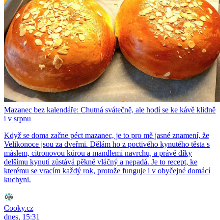
Mazanec bez kalendáře: Chutná svátečně, ale hodí se ke kávě klidně
i v srpnu
Když se doma začne péct mazanec, je to pro mě jasné znamení, že
Velikonoce jsou za dveřmi. Dělám ho z poctivého kynutého těsta s
máslem, citronovou kůrou a mandlemi navrchu, a právě díky
delšímu kynutí zůstává pěkně vláčný a nepadá. Je to recept, ke
kterému se vracím každý rok, protože funguje i v obyčejné domácí
kuchyni.
Cooky.cz
dnes, 15:31