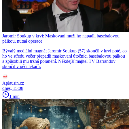
Jaromír Soukup v krvi: Maskovaní muži ho napadli basebalovou
pálkou, nutná operace
Bývalý mediální magnát Jaromír Soukup (57) skončil v krvi poté, co
ho ve středu večer přepadli maskovaní útočníci basebalovou pálkou
a způsobili mu tržná poranění. Někdejší majitel TV Barrandov
skončil v péči lékařů.
Aplausin.cz
dnes, 15:08
1 min