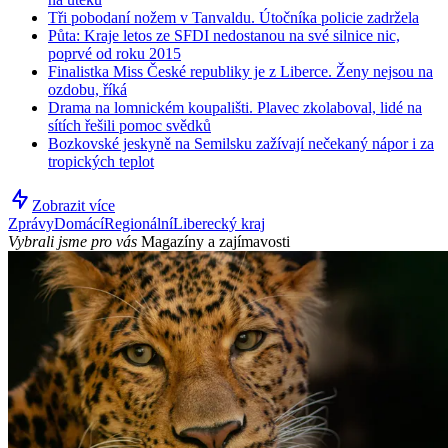
Tři pobodaní nožem v Tanvaldu. Útočníka policie zadržela
Půta: Kraje letos ze SFDI nedostanou na své silnice nic,
poprvé od roku 2015
Finalistka Miss České republiky je z Liberce. Ženy nejsou na
ozdobu, říká
Drama na lomnickém koupališti. Plavec zkolaboval, lidé na
sítích řešili pomoc svědků
Bozkovské jeskyně na Semilsku zažívají nečekaný nápor i za
tropických teplot
Zobrazit více
Zprávy
Domácí
Regionální
Liberecký kraj
Vybrali jsme pro vás
Magazíny a zajímavosti