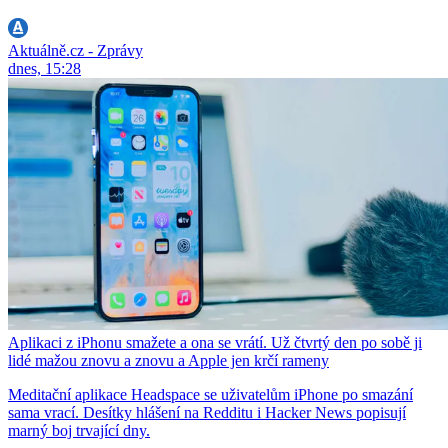
Aktuálně.cz - Zprávy
dnes, 15:28
Aplikaci z iPhonu smažete a ona se vrátí. Už čtvrtý den po sobě ji
lidé mažou znovu a znovu a Apple jen krčí rameny
Meditační aplikace Headspace se uživatelům iPhone po smazání
sama vrací. Desítky hlášení na Redditu i Hacker News popisují
marný boj trvající dny.