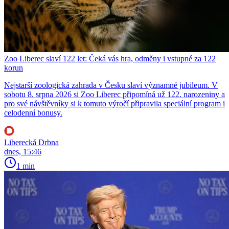
Zoo Liberec slaví 122 let: Čeká vás hra, odměny i vstupné za 122
korun
Nejstarší zoologická zahrada v Česku slaví významné jubileum. V
sobotu 8. srpna 2026 si Zoo Liberec připomíná už 122. narozeniny a
pro své návštěvníky si k tomuto výročí připravila speciální program i
celodenní bonusy.
Liberecká Drbna
dnes, 15:46
1 min