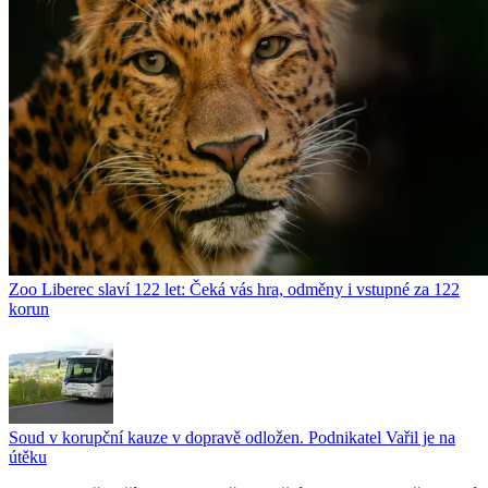
Zoo Liberec slaví 122 let: Čeká vás hra, odměny i vstupné za 122
korun
Soud v korupční kauze v dopravě odložen. Podnikatel Vařil je na
útěku