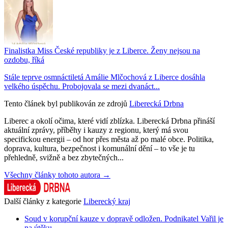
Finalistka Miss České republiky je z Liberce. Ženy nejsou na
ozdobu, říká
Stále teprve osmnáctiletá Amálie Mlčochová z Liberce dosáhla
velkého úspěchu. Probojovala se mezi dvanáct...
Tento článek byl publikován ze zdrojů
Liberecká Drbna
Liberec a okolí očima, které vidí zblízka. Liberecká Drbna přináší
aktuální zprávy, příběhy i kauzy z regionu, který má svou
specifickou energii – od hor přes města až po malé obce. Politika,
doprava, kultura, bezpečnost i komunální dění – to vše je tu
přehledně, svižně a bez zbytečných...
Všechny články tohoto autora →
Další články z kategorie
Liberecký kraj
Soud v korupční kauze v dopravě odložen. Podnikatel Vařil je
na útěku