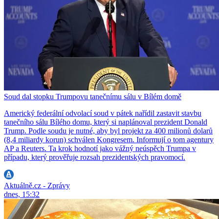
Soud dal stopku Trumpovu tanečnímu sálu v Bílém domě
Americký federální odvolací soud v pátek nařídil zastavit stavbu
tanečního sálu Bílého domu, který si naplánoval prezident Donald
Trump. Podle soudu je nutné, aby byl projekt za 400 milionů dolarů
(8,4 miliardy korun) schválen Kongresem. Informují o tom agentury
AP a Reuters. Ta krok hodnotí jako vážný neúspěch Trumpa v
případu, který prověřuje rozsah prezidentských pravomocí.
Aktuálně.cz - Zprávy
dnes, 15:32