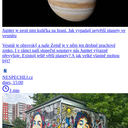
Jupiter je proti nim kulička na hraní. Jak vypadají největší planety ve
vesmíru
Vesmír je obrovský a naše Země je v něm jen drobné prachové
zrnko. I v rámci naší sluneční soustavy nás Jupiter výrazně
převyšuje. Existují ještě větší planety? A jak velké vlastně mohou
být?
NESPECHEJ.cz
dnes, 15:00
3 min