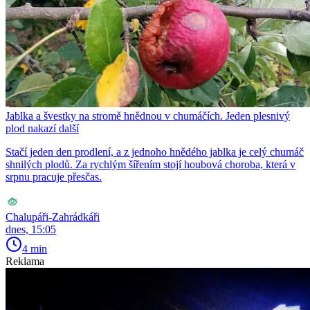
Jablka a švestky na stromě hnědnou v chumáčích. Jeden plesnivý
plod nakazí další
Stačí jeden den prodlení, a z jednoho hnědého jablka je celý chumáč
shnilých plodů. Za rychlým šířením stojí houbová choroba, která v
srpnu pracuje přesčas.
Chalupáři-Zahrádkáři
dnes, 15:05
4 min
Reklama