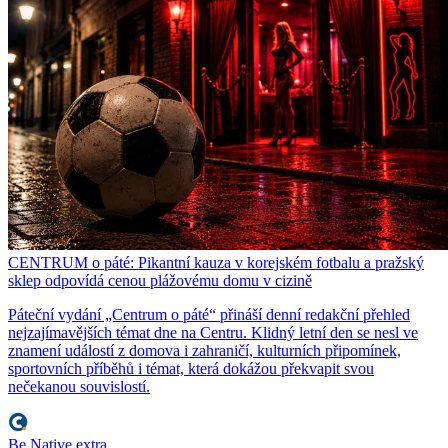
CENTRUM o páté: Pikantní kauza v korejském fotbalu a pražský
sklep odpovídá cenou plážovému domu v cizině
Páteční vydání „Centrum o páté“ přináší denní redakční přehled
nejzajímavějších témat dne na Centru. Klidný letní den se nesl ve
znamení událostí z domova i zahraničí, kulturních připomínek,
sportovních příběhů i témat, která dokážou překvapit svou
nečekanou souvislostí.
Be Native extra