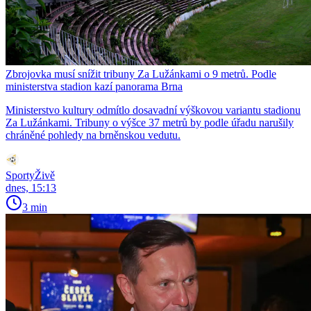
Zbrojovka musí snížit tribuny Za Lužánkami o 9 metrů. Podle
ministerstva stadion kazí panorama Brna
Ministerstvo kultury odmítlo dosavadní výškovou variantu stadionu
Za Lužánkami. Tribuny o výšce 37 metrů by podle úřadu narušily
chráněné pohledy na brněnskou vedutu.
SportyŽivě
dnes, 15:13
3 min