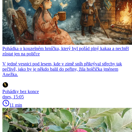
Pohádka o kouzelném hrníčku, který byl pořád plný kakaa a nechtěl
zůstat jen na poličce
V jedné vesnici pod lesem, kde v zimě sníh přikrýval střechy tak
pečlivě, jako by je někdo balil do peřiny, žila holčička jménem
Anežka.
Pohádky bez konce
dnes, 15:05
11 min