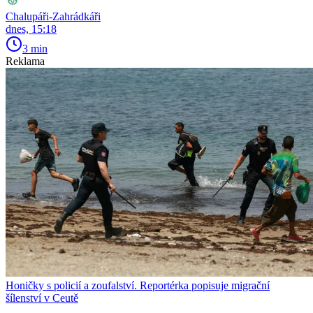
Chalupáři-Zahrádkáři
dnes, 15:18
3 min
Reklama
Honičky s policií a zoufalství. Reportérka popisuje migrační
šílenství v Ceutě