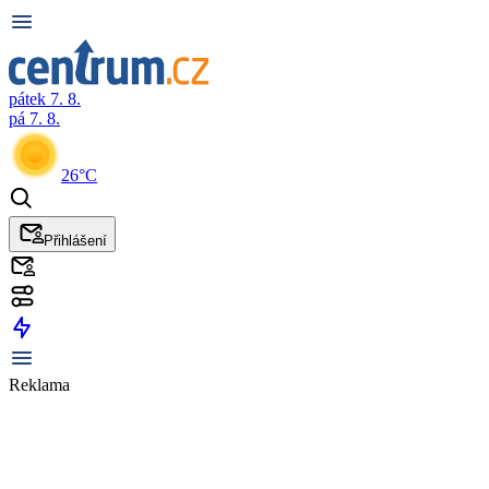
pátek 7. 8.
pá 7. 8.
26°C
Přihlášení
Reklama