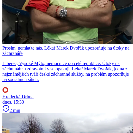
Prosím, nemlaťte nás. Lékař Marek Dvořák upozorňuje na útoky na
záchranáře
Liberec, Vysoké Mýto, nemocnice po celé republice. Útoky na
záchranáře a zdravotníky se opakují. Lékař Marek Dvořák, jedna z
nejznámějších tváří české záchranné služby, na problém upozorňuje
na sociálních sítích.
Hradecká Drbna
dnes, 15:30
2 min