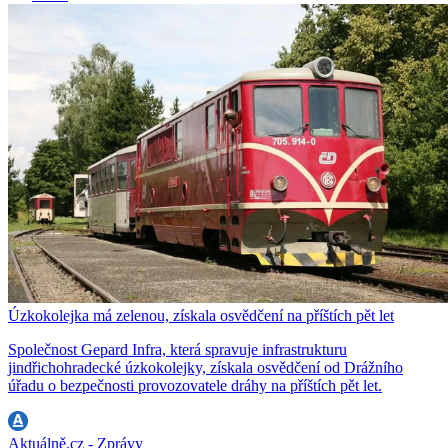
Úzkokolejka má zelenou, získala osvědčení na příštích pět let
Společnost Gepard Infra, která spravuje infrastrukturu
jindřichohradecké úzkokolejky, získala osvědčení od Drážního
úřadu o bezpečnosti provozovatele dráhy na příštích pět let.
Aktuálně.cz - Zprávy