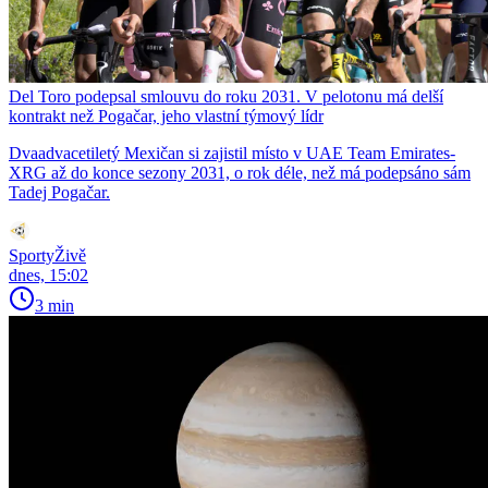
Del Toro podepsal smlouvu do roku 2031. V pelotonu má delší
kontrakt než Pogačar, jeho vlastní týmový lídr
Dvaadvacetiletý Mexičan si zajistil místo v UAE Team Emirates-
XRG až do konce sezony 2031, o rok déle, než má podepsáno sám
Tadej Pogačar.
SportyŽivě
dnes, 15:02
3 min