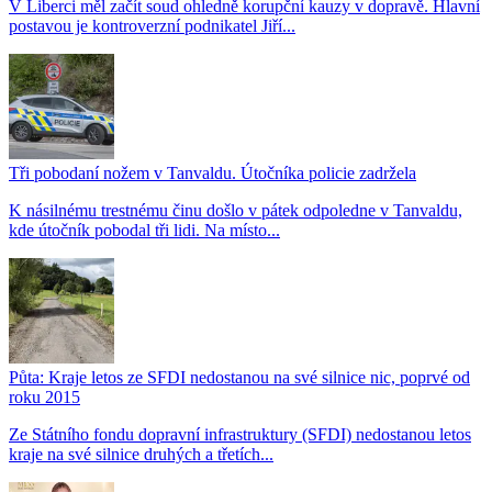
V Liberci měl začít soud ohledně korupční kauzy v dopravě. Hlavní
postavou je kontroverzní podnikatel Jiří...
Tři pobodaní nožem v Tanvaldu. Útočníka policie zadržela
K násilnému trestnému činu došlo v pátek odpoledne v Tanvaldu,
kde útočník pobodal tři lidi. Na místo...
Půta: Kraje letos ze SFDI nedostanou na své silnice nic, poprvé od
roku 2015
Ze Státního fondu dopravní infrastruktury (SFDI) nedostanou letos
kraje na své silnice druhých a třetích...