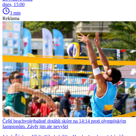
dnes, 15:00
3 min
Reklama
Čeští beachvolejbalisté dotáhli skóre na 14:14 proti olympijským
šampionům. Závěr jim ale nevyšel