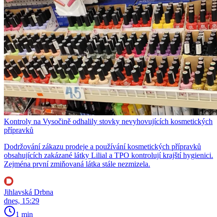
Kontroly na Vysočině odhalily stovky nevyhovujících kosmetických
přípravků
Dodržování zákazu prodeje a používání kosmetických přípravků
obsahujících zakázané látky Lilial a TPO kontrolují krajští hygienici.
Zejména první zmiňovaná látka stále nezmizela.
Jihlavská Drbna
dnes, 15:29
1 min