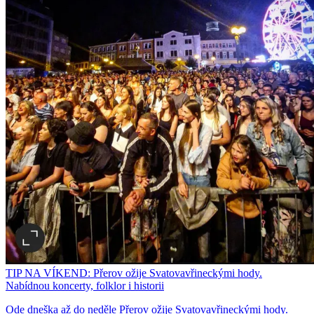
TIP NA VÍKEND: Přerov ožije Svatovavřineckými hody.
Nabídnou koncerty, folklor i historii
Ode dneška až do neděle Přerov ožije Svatovavřineckými hody.