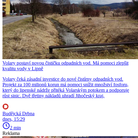
Volary postaví novou čističku odpadních vod. Má pomoci zlepšit
kvalitu vody v Lipně
Volary čeká zásadní investice do nové čistírny odpadních vod.
Projekt za 100 milionů korun má pomoci snížit množství fosforu,
který do lipenské nádrže přitéká Volarským potokem a podporuje
růst sinic. Dvě třetiny nákladů uhradí Jihočeský kraj.
Budějcká Drbna
dnes, 15:29
2 min
Reklama