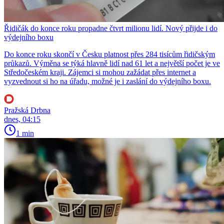
Řidičák do konce roku propadne čtvrt milionu lidí. Nový přijde i do
výdejního boxu
Do konce roku skončí v Česku platnost přes 284 tisícům řidičským
průkazů. Výměna se týká hlavně lidí nad 61 let a největší počet je ve
Středočeském kraji. Zájemci si mohou zažádat přes internet a
vyzvednout si ho na úřadu, možné je i zaslání do výdejního boxu.
Pražská Drbna
dnes, 04:15
1 min