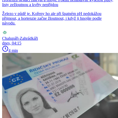
listy zežloutnou a květy nepřijdou
Železo v půdě je. Kořeny ho ale při špatném pH nedokážou
přijmout, a hortenzie začne žloutnout, i když ji hnojíte podle
návodu.
Chalupáři-Zahrádkáři
dnes, 04:15
4 min