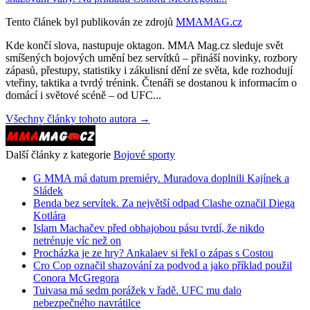
Tento článek byl publikován ze zdrojů
MMAMAG.cz
Kde končí slova, nastupuje oktagon. MMA Mag.cz sleduje svět
smíšených bojových umění bez servítků – přináší novinky, rozbory
zápasů, přestupy, statistiky i zákulisní dění ze světa, kde rozhodují
vteřiny, taktika a tvrdý trénink. Čtenáři se dostanou k informacím o
domácí i světové scéně – od UFC...
Všechny články tohoto autora →
Další články z kategorie
Bojové sporty
G MMA má datum premiéry. Muradova doplnili Kajínek a
Sládek
Benda bez servítek. Za největší odpad Clashe označil Diega
Kotlára
Islam Machačev před obhajobou pásu tvrdí, že nikdo
netrénuje víc než on
Procházka je ze hry? Ankalaev si řekl o zápas s Costou
Cro Cop označil shazování za podvod a jako příklad použil
Conora McGregora
Tuivasa má sedm porážek v řadě. UFC mu dalo
nebezpečného navrátilce