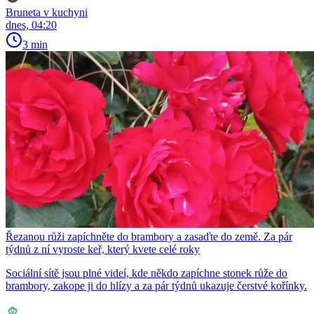
Bruneta v kuchyni
dnes, 04:20
3 min
Řezanou růži zapíchněte do brambory a zasaďte do země. Za pár
týdnů z ní vyroste keř, který kvete celé roky
Sociální sítě jsou plné videí, kde někdo zapíchne stonek růže do
brambory, zakope ji do hlízy a za pár týdnů ukazuje čerstvé kořínky.