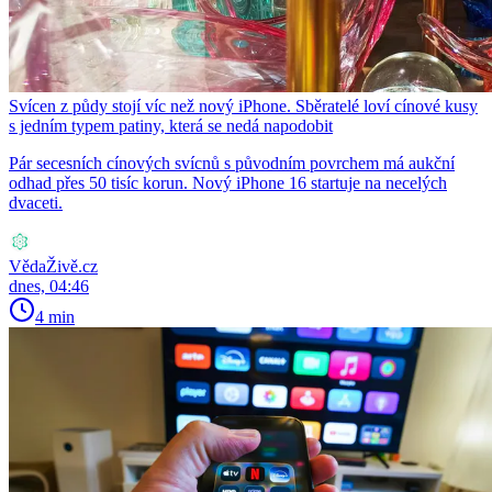
Svícen z půdy stojí víc než nový iPhone. Sběratelé loví cínové kusy
s jedním typem patiny, která se nedá napodobit
Pár secesních cínových svícnů s původním povrchem má aukční
odhad přes 50 tisíc korun. Nový iPhone 16 startuje na necelých
dvaceti.
VědaŽivě.cz
dnes, 04:46
4 min