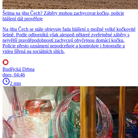
Šelma na jihu Čech? Záběry mohou zachycovat kočku, policie
hlášení dál prověřuje
Na jihu Čech se stále objevuje řada hlášení o možné velké kočkovité
šelmě. Podle odborníků však alespoň některé zveřejněné záběry s
největší pravděpodobností zachycují obyčejnou domácí kočku.
Policie přesto oznámení nepodceňuje a kontroluje i fotografie a
videa šířená na sociálních sítích.
Budějcká Drbna
dnes, 04:46
2 min