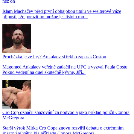
než on
Islam Machačev před první obhajobou titulu ve welterové váze
připustil, že porazit ho možné je. Jistotu mu...
Procházka je ze hry? Ankalaev si řekl o zápas s Costou
Magomed Ankalaev veřejně zatlačil na UFC a vyzval Paula Costu.
Pokud vedení na duel skutečně kývne, Jiří...
Cro Cop označil shazování za podvod a jako příklad použil Conora
McGregora
Starší výrok Mirka Cro Copa znovu rozvířil debatu o extrémním
shazování váhy. Na příkladu Conora McGregora...