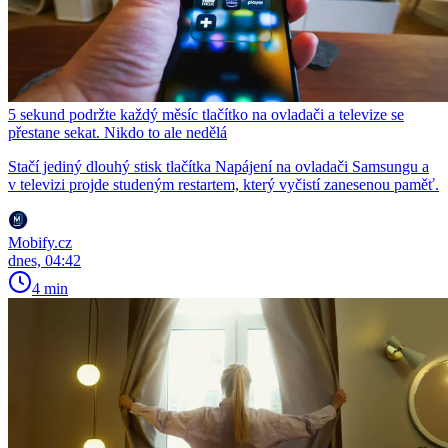
5 sekund podržte každý měsíc tlačítko na ovladači a televize se
přestane sekat. Nikdo to ale nedělá
Stačí jediný dlouhý stisk tlačítka Napájení na ovladači Samsungu a
v televizi projde studeným restartem, který vyčistí zanesenou paměť.
Mobify.cz
dnes, 04:42
4 min