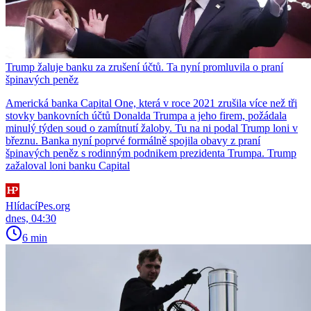
Trump žaluje banku za zrušení účtů. Ta nyní promluvila o praní
špinavých peněz
Americká banka Capital One, která v roce 2021 zrušila více než tři
stovky bankovních účtů Donalda Trumpa a jeho firem, požádala
minulý týden soud o zamítnutí žaloby. Tu na ni podal Trump loni v
březnu. Banka nyní poprvé formálně spojila obavy z praní
špinavých peněz s rodinným podnikem prezidenta Trumpa. Trump
zažaloval loni banku Capital
HlídacíPes.org
dnes, 04:30
6 min