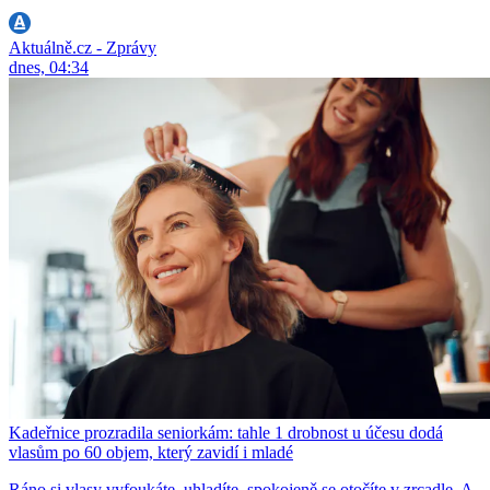
Aktuálně.cz - Zprávy
dnes, 04:34
Kadeřnice prozradila seniorkám: tahle 1 drobnost u účesu dodá
vlasům po 60 objem, který zavidí i mladé
Ráno si vlasy vyfoukáte, uhladíte, spokojeně se otočíte v zrcadle. A