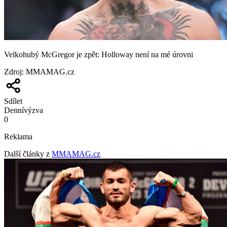
Velkohubý McGregor je zpět: Holloway není na mé úrovni
Zdroj
:
MMAMAG.cz
Sdílet
Denní
výzva
0
Reklama
Další články z
MMAMAG.cz