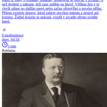
než dojdete z nákupu, leží zase zplihle na hlavě. Většina žen v tu
chvíli sáhne po dalším spreji nebo začne přemýšlet o novém střihu.
Přitom existuje úprava, která zabere necelou minutu a nestojí ani
korunu. Žádné kouzlo se nekoná, rozdíl v zrcadle přesto uvidíte
hned.
ExtraInspirace
dnes, 04:34
3 min
Reklama