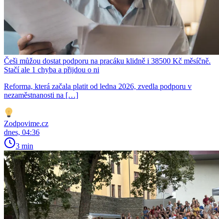
Češi můžou dostat podporu na pracáku klidně i 38500 Kč měsíčně.
Stačí ale 1 chyba a přijdou o ni
Reforma, která začala platit od ledna 2026, zvedla podporu v
nezaměstnanosti na […]
Zodpovime.cz
dnes, 04:36
3 min