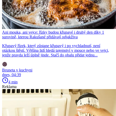
Ani mouka, ani vejce: řízky budou křupavé i druhý den díky 1
surovině, kterou Rakušané přidávají odjakživa
Křupavý řízek, který zůstane křupavý i po vychladnutí, není
otázkou štěstí. Většina lidí hledá tajemství v mouce nebo ve vejci,
jenže pravda leží úplně jinde. Stačí do obalu přidat jednu...
Bruneta v kuchyni
dnes, 04:39
4 min
Reklama