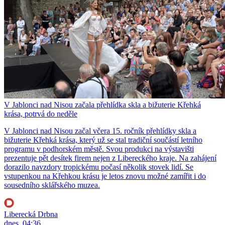
V Jablonci nad Nisou začala přehlídka skla a bižuterie Křehká
krása, potrvá do neděle
V Jablonci nad Nisou začal včera 15. ročník přehlídky skla a
bižuterie Křehká krása, který už se stal tradiční součástí letního
programu v podhorském městě. Svou produkci na výstavišti
prezentuje pět desítek firem nejen z Libereckého kraje. Na zahájení
dorazilo navzdory tropickému počasí několik stovek lidí. Se
vstupenkou na Křehkou krásu je letos znovu možné zamířit i do
sousedního sklářského muzea.
Liberecká Drbna
dnes, 04:36