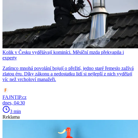
Kolik v Česku vydělávají kominíci. Měsíční mzda překvapila i
experty
Zatímco mnohá povolání bojují o přežití, jedno staré řemeslo zažívá
zlatou éru. Díky zákonu a nedostatku lidí si nejlepší z nich vydělají
víc než vrcholoví manažeři.
FAJNTIP.cz
dnes, 04:30
3 min
Reklama