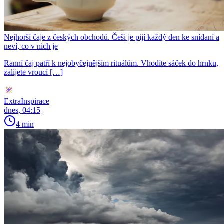
Nejhorší čaje z českých obchodů. Češi je pijí každý den ke snídaní a
neví, co v nich je
Ranní čaj patří k nejobyčejnějším rituálům. Vhodíte sáček do hrnku,
zalijete vroucí […]
ExtraInspirace
dnes, 04:15
4 min