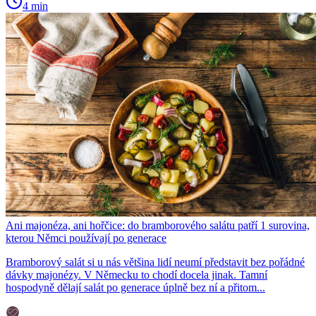
4 min
Ani majonéza, ani hořčice: do bramborového salátu patří 1 surovina,
kterou Němci používají po generace
Bramborový salát si u nás většina lidí neumí představit bez pořádné
dávky majonézy. V Německu to chodí docela jinak. Tamní
hospodyně dělají salát po generace úplně bez ní a přitom...