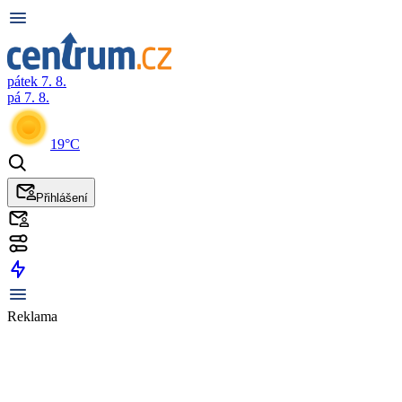
pátek 7. 8.
pá 7. 8.
19°C
Přihlášení
Reklama