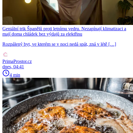
Geniální trik Španělů proti letnímu vedru. Nezapínají klimatizaci a
mají doma chládek bez výdajů za elektřinu
Rozpálený byt, ve kterém se v noci nedá spát, zná v létě […]
PrimaProstor.cz
dnes, 04:41
4 min