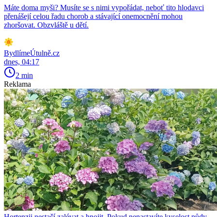
Máte doma myši? Musíte se s nimi vypořádat, neboť tito hlodavci
přenášejí celou řadu chorob a stávající onemocnění mohou
zhoršovat. Obzvláště u dětí.
BydlímeÚtulně.cz
dnes, 04:17
2 min
Reklama
Hortenzii nestačí zalévat a hnojit. Pokud nenastavíte kyselost půdy,