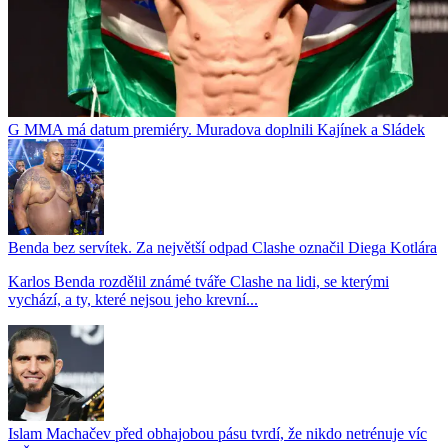
G MMA má datum premiéry. Muradova doplnili Kajínek a Sládek
Benda bez servítek. Za největší odpad Clashe označil Diega Kotlára
Karlos Benda rozdělil známé tváře Clashe na lidi, se kterými
vychází, a ty, které nejsou jeho krevní...
Islam Machačev před obhajobou pásu tvrdí, že nikdo netrénuje víc