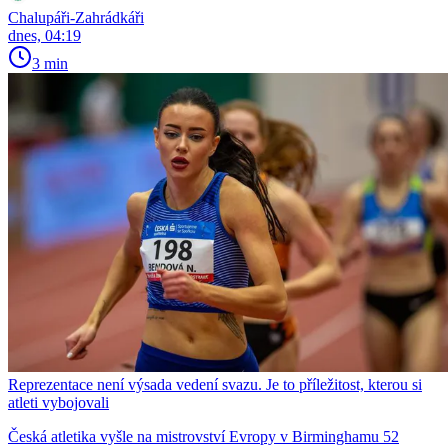
Chalupáři-Zahrádkáři
dnes, 04:19
3 min
Reprezentace není výsada vedení svazu. Je to příležitost, kterou si
atleti vybojovali
Česká atletika vyšle na mistrovství Evropy v Birminghamu 52