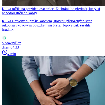
Kulka mířila na prezidentovo srdce. Zachránil ho předmět, který si
náhodou strčil do kapsy
Kulka z revolveru prošla kabátem, stovkou přeložených stran
rukopisu i kovovým pouzdrem na brýle. Teprve pak zasáhla
hrudník.
VědaŽivě.cz
dnes, 04:33
4 min