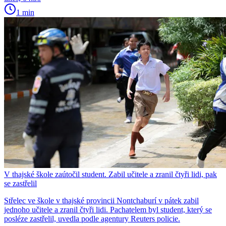
1 min
V thajské škole zaútočil student. Zabil učitele a zranil čtyři lidi, pak
se zastřelil
Střelec ve škole v thajské provincii Nontchaburí v pátek zabil
jednoho učitele a zranil čtyři lidi. Pachatelem byl student, který se
posléze zastřelil, uvedla podle agentury Reuters policie.