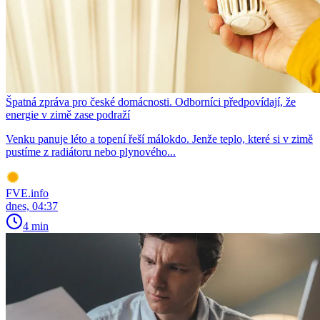
Špatná zpráva pro české domácnosti. Odborníci předpovídají, že
energie v zimě zase podraží
Venku panuje léto a topení řeší málokdo. Jenže teplo, které si v zimě
pustíme z radiátoru nebo plynového...
FVE.info
dnes, 04:37
4 min