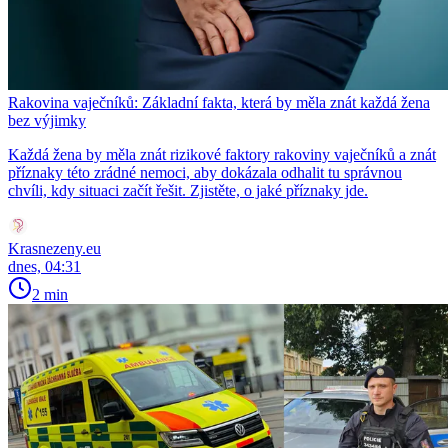
Rakovina vaječníků: Základní fakta, která by měla znát každá žena
bez výjimky
Každá žena by měla znát rizikové faktory rakoviny vaječníků a znát
příznaky této zrádné nemoci, aby dokázala odhalit tu správnou
chvíli, kdy situaci začít řešit. Zjistěte, o jaké příznaky jde.
Krasnezeny.eu
dnes, 04:31
2 min