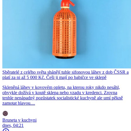
Sběratelé z celého světa shánějí tuhle sifonovou láhev z dob ČSSR a
platí za ni až 5 000 Kč. Češi ji mají po babičce ve sklepě
Skleněná láhev v kovovém opletu, na kterou roky nikdo nesáhl,
obvykle dožívá v koutě sklepa nebo vzadu v kredenci. Zrovna
tenhle nenápadný pozůstatek socialistické kuchyně ale umí pěkně
zamotat hlavou....
Bruneta v kuchyni
dnes, 04:21