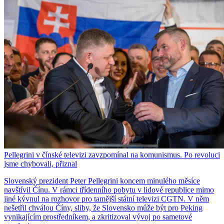
Pellegrini v čínské televizi zavzpomínal na komunismus. Po revoluci
jsme chybovali, přiznal
Slovenský prezident Peter Pellegrini koncem minulého měsíce
navštívil Čínu. V rámci třídenního pobytu v lidové republice mimo
jiné kývnul na rozhovor pro tamější státní televizi CGTN. V něm
nešetřil chválou Číny, sliby, že Slovensko může být pro Peking
vynikajícím prostředníkem, a zkritizoval vývoj po sametové