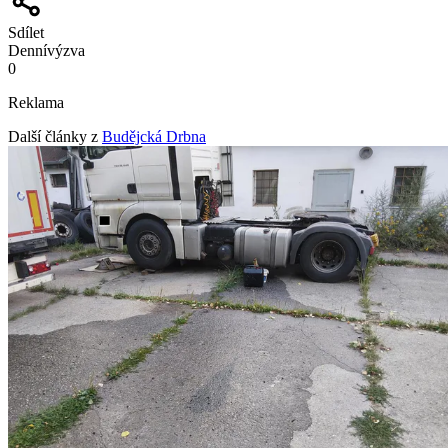
Sdílet
Denní
výzva
0
Reklama
Další články z
Budějcká Drbna