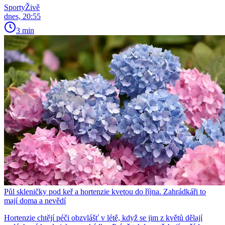
SportyŽivě
dnes, 20:55
3 min
Půl skleničky pod keř a hortenzie kvetou do října. Zahrádkáři to
mají doma a nevědí
Hortenzie chtějí péči obzvlášť v létě, když se jim z květů dělají