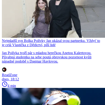
Nejmladší syn Bolka Polívky Jan ukázal svou partnerku. Vždyť to
je celá Vlastička z Dědictví, píší lidé
Jan Polívka tvoří pár s mladou herečkou Anetou Kalertovou.
Půvabná studentka na sebe poutá obrovskou pozornost kvůli
nápadné podobě s Dagmar Havlovou.
ReadZone
dnes, 18:12
4 min