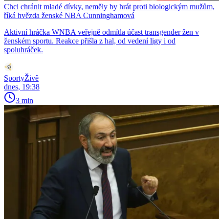
Chci chránit mladé dívky, neměly by hrát proti biologickým mužům,
říká hvězda ženské NBA Cunninghamová
Aktivní hráčka WNBA veřejně odmítla účast transgender žen v
ženském sportu. Reakce přišla z hal, od vedení ligy i od
spoluhráček.
SportyŽivě
dnes, 19:38
3 min