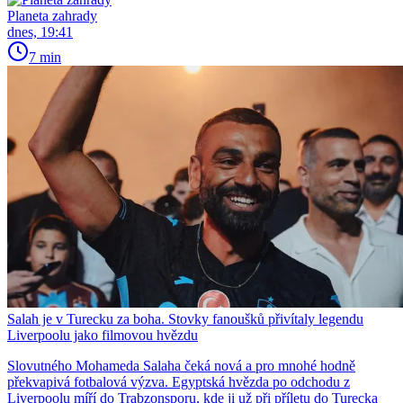
Planeta zahrady
dnes, 19:41
7 min
Salah je v Turecku za boha. Stovky fanoušků přivítaly legendu
Liverpoolu jako filmovou hvězdu
Slovutného Mohameda Salaha čeká nová a pro mnohé hodně
překvapivá fotbalová výzva. Egyptská hvězda po odchodu z
Liverpoolu míří do Trabzonsporu, kde ji už při příletu do Turecka