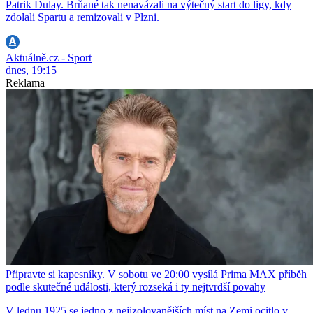
Patrik Dulay. Brňané tak nenavázali na výtečný start do ligy, kdy
zdolali Spartu a remizovali v Plzni.
Aktuálně.cz - Sport
dnes, 19:15
Reklama
Připravte si kapesníky. V sobotu ve 20:00 vysílá Prima MAX příběh
podle skutečné události, který rozseká i ty nejtvrdší povahy
V lednu 1925 se jedno z nejizolovanějších míst na Zemi ocitlo v