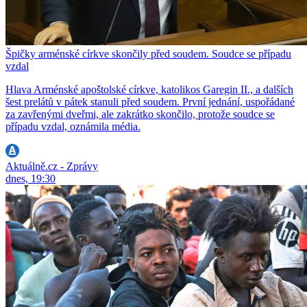
Špičky arménské církve skončily před soudem. Soudce se případu
vzdal
Hlava Arménské apoštolské církve, katolikos Garegin II., a dalších
šest prelátů v pátek stanuli před soudem. První jednání, uspořádané
za zavřenými dveřmi, ale zakrátko skončilo, protože soudce se
případu vzdal, oznámila média.
Aktuálně.cz - Zprávy
dnes, 19:30