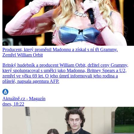
Producent, který proměnil Madonnu a získal s ní tři Grammy.
Zemřel William Orbit
Britský hudebník a producent William Orbit, držitel ceny Grammy,
který spolupracoval s umělci jako Madonna, Britney Spears a U2,
zemřel ve věku 69 let. O jeho úmrtí informovali jeho rodina a
přátelé, napsala agentura AFP.
Aktuálně.cz - Magazín
dnes, 18:22