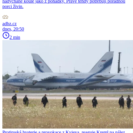
nadýchané koule jako z pohádky. Právě tehdy potřebují pořádnou
porci živin.
adbz.cz
dnes, 20:50
2 min
Protiruská hysterie a provokace z Kyjeva, reaguje Kreml na nález