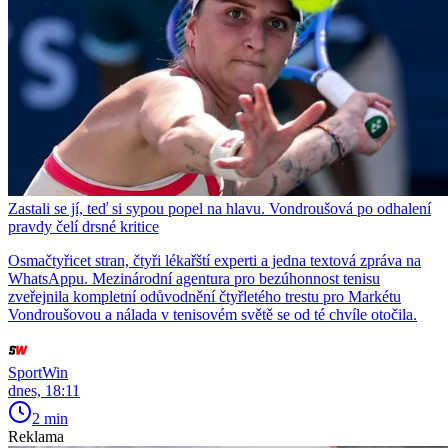
Zastali se jí, teď si sypou popel na hlavu. Vondroušová po odhalení
pravdy čelí drsné kritice
Osmačtyřicet stran, čtyři lékařští experti a jedna textová zpráva na
WhatsAppu. Mezinárodní agentura pro bezúhonnost tenisu
zveřejnila kompletní odůvodnění čtyřletého trestu pro Markétu
Vondroušovou a nálada v tenisovém světě se od té chvíle otočila.
SportWin
dnes, 18:11
2 min
Reklama