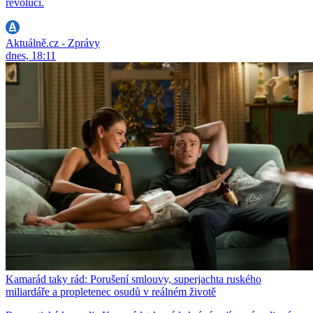
revoluci.
Aktuálně.cz - Zprávy
dnes, 18:11
Kamarád taky rád: Porušení smlouvy, superjachta ruského
miliardáře a propletenec osudů v reálném životě