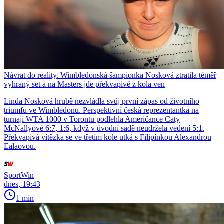
Návrat do reality. Wimbledonská šampionka Nosková ztratila téměř
vyhraný set a na Masters jde překvapivě z kola ven
Linda Nosková hrubě nezvládla svůj první zápas od životního
triumfu ve Wimbledonu. Perspektivní česká reprezentantka na
turnaji WTA 1000 v Torontu podlehla Američance Caty
McNallyové 6:7, 1:6, když v úvodní sadě neudržela vedení 5:1.
Překvapivá vítězka se ve třetím kole utká s Filipínkou Alexandrou
Ealaovou.
SportWin
dnes, 19:43
1 min