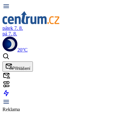
pátek 7. 8.
pá 7. 8.
20°C
Přihlášení
Reklama