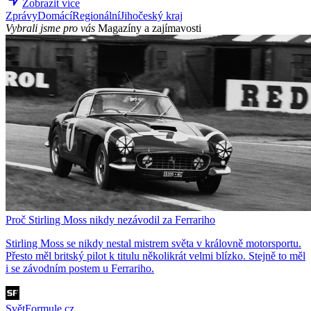
Zobrazit více
Zprávy
Domácí
Regionální
Jihočeský kraj
Vybrali jsme pro vás
Magazíny a zajímavosti
Proč Stirling Moss nikdy nezávodil za Ferrariho
Stirling Moss se nikdy nestal mistrem světa v královně motorsportu.
Přesto měl britský pilot k titulu několikrát velmi blízko. Stejně to měl
i se závodním postem u Ferrariho.
SvětFormule.cz