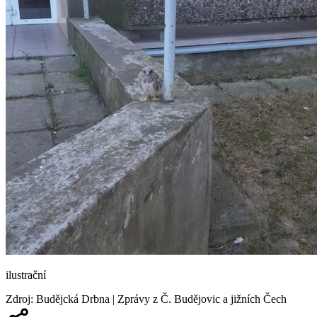
ilustrační
Zdroj
:
Budějcká Drbna | Zprávy z Č. Budějovic a jižních Čech