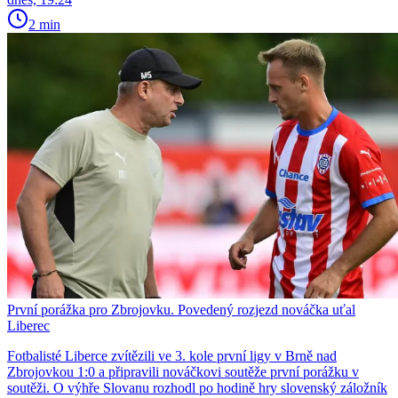
2 min
První porážka pro Zbrojovku. Povedený rozjezd nováčka uťal
Liberec
Fotbalisté Liberce zvítězili ve 3. kole první ligy v Brně nad
Zbrojovkou 1:0 a připravili nováčkovi soutěže první porážku v
soutěži. O výhře Slovanu rozhodl po hodině hry slovenský záložník