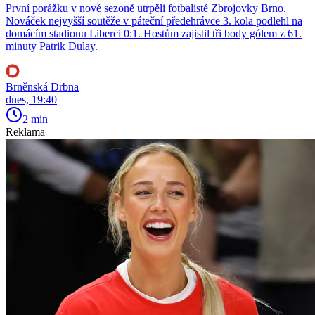
První porážku v nové sezoně utrpěli fotbalisté Zbrojovky Brno.
Nováček nejvyšší soutěže v páteční předehrávce 3. kola podlehl na
domácím stadionu Liberci 0:1. Hostům zajistil tři body gólem z 61.
minuty Patrik Dulay.
Brněnská Drbna
dnes, 19:40
2 min
Reklama