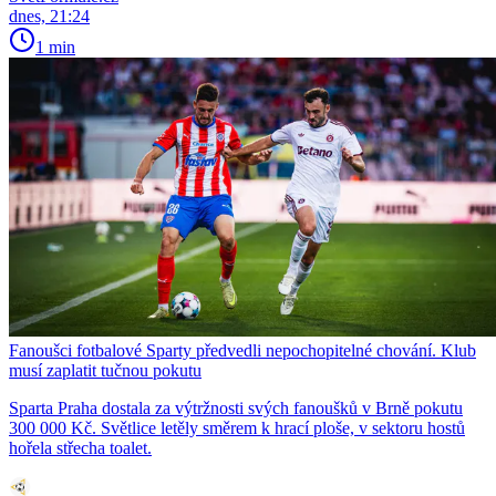
dnes, 21:24
1 min
Fanoušci fotbalové Sparty předvedli nepochopitelné chování. Klub
musí zaplatit tučnou pokutu
Sparta Praha dostala za výtržnosti svých fanoušků v Brně pokutu
300 000 Kč. Světlice letěly směrem k hrací ploše, v sektoru hostů
hořela střecha toalet.