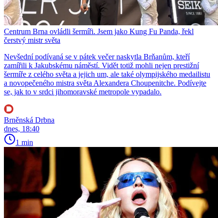
Centrum Brna ovládli šermíři. Jsem jako Kung Fu Panda, řekl
čerstvý mistr světa
Nevšední podívaná se v pátek večer naskytla Brňanům, kteří
zamířili k Jakubskému náměstí. Vidět totiž mohli nejen prestižní
šermíře z celého světa a jejich um, ale také olympijského medailistu
a novopečeného mistra světa Alexandera Choupenitche. Podívejte
se, jak to v srdci jihomoravské metropole vypadalo.
Brněnská Drbna
dnes, 18:40
1 min