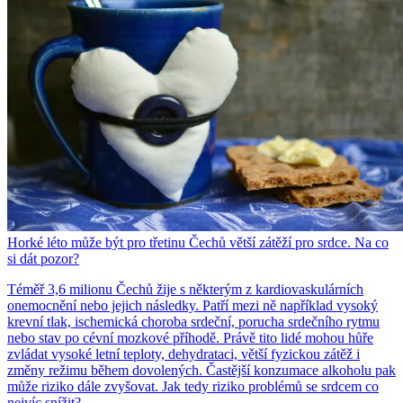
Horké léto může být pro třetinu Čechů větší zátěží pro srdce. Na co
si dát pozor?
Téměř 3,6 milionu Čechů žije s některým z kardiovaskulárních
onemocnění nebo jejich následky. Patří mezi ně například vysoký
krevní tlak, ischemická choroba srdeční, porucha srdečního rytmu
nebo stav po cévní mozkové příhodě. Právě tito lidé mohou hůře
zvládat vysoké letní teploty, dehydrataci, větší fyzickou zátěž i
změny režimu během dovolených. Častější konzumace alkoholu pak
může riziko dále zvyšovat. Jak tedy riziko problémů se srdcem co
nejvíc snížit?