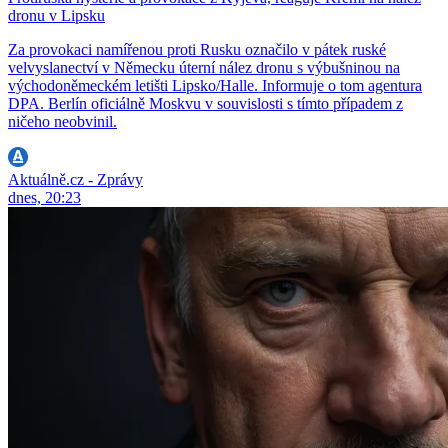
dronu v Lipsku
Za provokaci namířenou proti Rusku označilo v pátek ruské
velvyslanectví v Německu úterní nález dronu s výbušninou na
východoněmeckém letišti Lipsko/Halle. Informuje o tom agentura
DPA. Berlín oficiálně Moskvu v souvislosti s tímto případem z
ničeho neobvinil.
Aktuálně.cz - Zprávy
dnes, 20:23