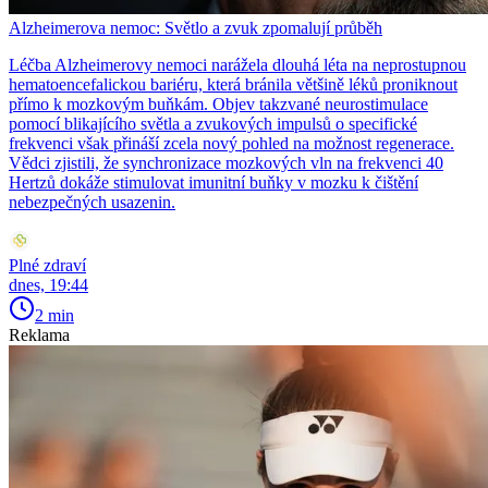
Alzheimerova nemoc: Světlo a zvuk zpomalují průběh
Léčba Alzheimerovy nemoci narážela dlouhá léta na neprostupnou
hematoencefalickou bariéru, která bránila většině léků proniknout
přímo k mozkovým buňkám. Objev takzvané neurostimulace
pomocí blikajícího světla a zvukových impulsů o specifické
frekvenci však přináší zcela nový pohled na možnost regenerace.
Vědci zjistili, že synchronizace mozkových vln na frekvenci 40
Hertzů dokáže stimulovat imunitní buňky v mozku k čištění
nebezpečných usazenin.
Plné zdraví
dnes, 19:44
2 min
Reklama