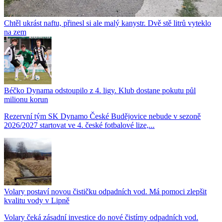
Chtěl ukrást naftu, přinesl si ale malý kanystr. Dvě stě litrů vyteklo
na zem
Béčko Dynama odstoupilo z 4. ligy. Klub dostane pokutu půl
milionu korun
Rezervní tým SK Dynamo České Budějovice nebude v sezoně
2026/2027 startovat ve 4. české fotbalové lize,...
Volary postaví novou čističku odpadních vod. Má pomoci zlepšit
kvalitu vody v Lipně
Volary čeká zásadní investice do nové čistírny odpadních vod.