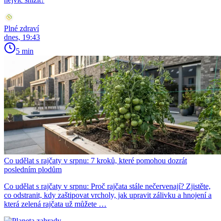
Plné zdraví
dnes, 19:43
5 min
Co udělat s rajčaty v srpnu: 7 kroků, které pomohou dozrát
posledním plodům
Co udělat s rajčaty v srpnu: Proč rajčata stále nečervenají? Zjistěte,
co odstranit, kdy zaštipovat vrcholy, jak upravit zálivku a hnojení a
která zelená rajčata už můžete …