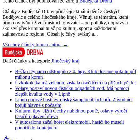
Tento článek byl publikován ze zdrojů
Budějcká Drbna
Články z Budějcké Drbny přinášejí aktuální dění z Českých
Budějovic a celého Jihočeského kraje. Věnují se tématům, která
přímo ovlivňují život místních obyvatel – od politiky, dopravy a
školství přes kriminalitu až po kulturu, sport a každodenní
zajímavosti z regionu. Obsah je čtivý, svižný a...
Všechny články tohoto autora →
Další články z kategorie
Jihočeský kraj
Béčko Dynama odstoupilo z 4. ligy. Klub dostane pokutu půl
milionu korun
Úzkokolejka má zelenou, získala osvědčení na příštích pět let
Volary postaví novou čističku odpadních vod. Má pomoci
zlepšit kvalitu vody v Lipně
Lipno poprvé hostí evropský šampionát jachtařů. Závodníci
bojují hlavně s počasím
Kulturní tipy: Jižní Čechy nabídnou poutě, oslavy výročí
hasičů i plavení dřeva
V autosalonu začal hořet elektromobil, hasiči ho museli
ponořit do kontejneru