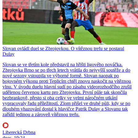
Slovan ovládl duel se Zbrojovkou. O vítěznou trefu se postaral
Dulay
Slovan se ve třetím kole představil na hřišti ligového nováčka.
Zbrojovka Brno se po třech letech vrátila do nejvyšší soutěže a do
nové sezony vstoupila ve výborné formě. Slovan naopak po
bojovném výkonu proti Teplicím chtěl znovu naskočit na vítěznou
vlnu. V úvodu duelu hlavní sudí po zásahu videorozhodčího zrušil
udělenou červenou kartu pro Zbrojovku. První půle tak skončila
bezbrankově, přesto si oba celky ve velmi náročném utkání
vypracovaly řadu příležitostí. Zlom přišel ve druhé půli, kdy se po
dlouhém vhazování dostal k hlavičce Patrik Dulay a Slovanu tak
zařídil jedinou a zároveň vítěznou trefu.
Liberecká Drbna
dnes, 19:24