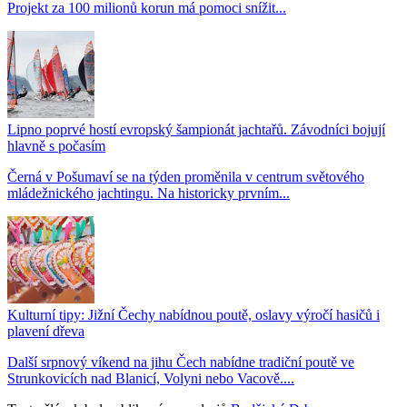
Projekt za 100 milionů korun má pomoci snížit...
Lipno poprvé hostí evropský šampionát jachtařů. Závodníci bojují
hlavně s počasím
Černá v Pošumaví se na týden proměnila v centrum světového
mládežnického jachtingu. Na historicky prvním...
Kulturní tipy: Jižní Čechy nabídnou poutě, oslavy výročí hasičů i
plavení dřeva
Další srpnový víkend na jihu Čech nabídne tradiční poutě ve
Strunkovicích nad Blanicí, Volyni nebo Vacově....