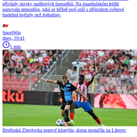
přivítaly stovky nadšených fanoušků. Na istanbulském letišti
panovala atmosféra, jaká se běžně pojí spíš s příjezdem světové
hudební hvězdy než fotbalisty.
SportWin
dnes, 19:41
1 min
Brněnská Zbrojovka poprvé klopýtla, doma nestačila na Liberec