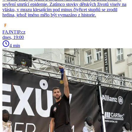
sevření smrtící epidemie. Zatímco stovky dětských životů visely na
vlásku, v mrazu klesajícím pod minus čtyřicet stupňů se zrodil
hrdina, jehož jméno mělo být vymazáno z historie.
FAJNTIP.cz
dnes, 19:00
4 min