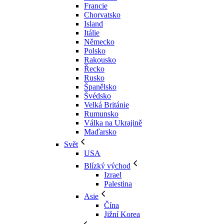
Francie
Chorvatsko
Island
Itálie
Německo
Polsko
Rakousko
Řecko
Rusko
Španělsko
Švédsko
Velká Británie
Rumunsko
Válka na Ukrajině
Maďarsko
Svět
USA
Blízký východ
Izrael
Palestina
Asie
Čína
Jižní Korea