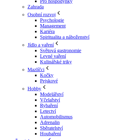
Pro hospodyňky
Zahrada
Osobní rozvoj
Psychologie
Management
Kariéra
Spiritualita a náboženství
Jídlo a vaření
Světová gastronomie
Levné vaření
Kulinářské triky
Mazlíčci
Kočky
Pejskové
Hobby
Modelářství
Včelařství
Rybaření
Letectví
Automobilismus
Adrenalin
Sběratelství
Houbaření