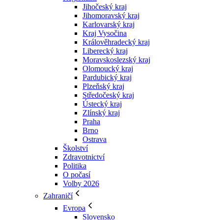
Jihočeský kraj
Jihomoravský kraj
Karlovarský kraj
Kraj Vysočina
Králověhradecký kraj
Liberecký kraj
Moravskoslezský kraj
Olomoucký kraj
Pardubický kraj
Plzeňský kraj
Středočeský kraj
Ústecký kraj
Zlínský kraj
Praha
Brno
Ostrava
Školství
Zdravotnictví
Politika
O počasí
Volby 2026
Zahraničí
Evropa
Slovensko