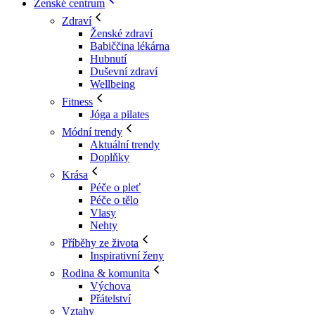
Ženské centrum
Zdraví
Ženské zdraví
Babiččina lékárna
Hubnutí
Duševní zdraví
Wellbeing
Fitness
Jóga a pilates
Módní trendy
Aktuální trendy
Doplňky
Krása
Péče o pleť
Péče o tělo
Vlasy
Nehty
Příběhy ze života
Inspirativní ženy
Rodina & komunita
Výchova
Přátelství
Vztahy