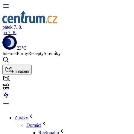
pátek 7. 8.
pá 7. 8.
23°C
Internet
Firmy
Recepty
Slovníky
Přihlášení
Zprávy
Domácí
Regionální