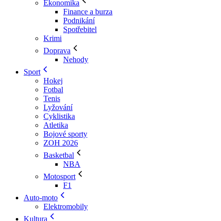
Ekonomika
Finance a burza
Podnikání
Spotřebitel
Krimi
Doprava
Nehody
Sport
Hokej
Fotbal
Tenis
Lyžování
Cyklistika
Atletika
Bojové sporty
ZOH 2026
Basketbal
NBA
Motosport
F1
Auto-moto
Elektromobily
Kultura