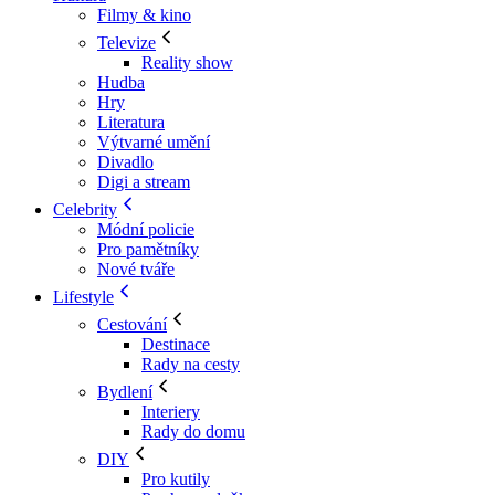
Filmy & kino
Televize
Reality show
Hudba
Hry
Literatura
Výtvarné umění
Divadlo
Digi a stream
Celebrity
Módní policie
Pro pamětníky
Nové tváře
Lifestyle
Cestování
Destinace
Rady na cesty
Bydlení
Interiery
Rady do domu
DIY
Pro kutily