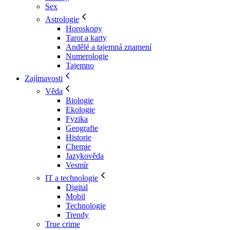
Sex
Astrologie
Horoskopy
Tarot a karty
Andělé a tajemná znamení
Numerologie
Tajemno
Zajímavosti
Věda
Biologie
Ekologie
Fyzika
Geografie
Historie
Chemie
Jazykověda
Vesmír
IT a technologie
Digital
Mobil
Technologie
Trendy
True crime