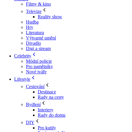
Filmy & kino
Televize
Reality show
Hudba
Hry
Literatura
Výtvarné umění
Divadlo
Digi a stream
Celebrity
Módní policie
Pro pamětníky
Nové tváře
Lifestyle
Cestování
Destinace
Rady na cesty
Bydlení
Interiery
Rady do domu
DIY
Pro kutily