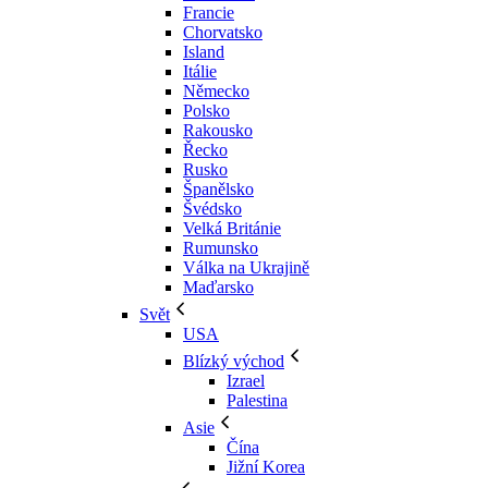
Francie
Chorvatsko
Island
Itálie
Německo
Polsko
Rakousko
Řecko
Rusko
Španělsko
Švédsko
Velká Británie
Rumunsko
Válka na Ukrajině
Maďarsko
Svět
USA
Blízký východ
Izrael
Palestina
Asie
Čína
Jižní Korea