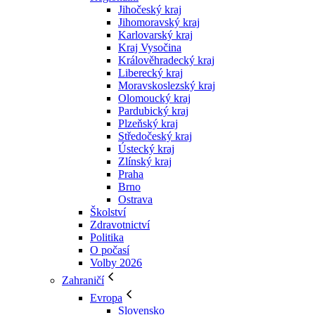
Jihočeský kraj
Jihomoravský kraj
Karlovarský kraj
Kraj Vysočina
Králověhradecký kraj
Liberecký kraj
Moravskoslezský kraj
Olomoucký kraj
Pardubický kraj
Plzeňský kraj
Středočeský kraj
Ústecký kraj
Zlínský kraj
Praha
Brno
Ostrava
Školství
Zdravotnictví
Politika
O počasí
Volby 2026
Zahraničí
Evropa
Slovensko