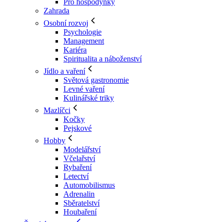
Pro hospodyňky
Zahrada
Osobní rozvoj
Psychologie
Management
Kariéra
Spiritualita a náboženství
Jídlo a vaření
Světová gastronomie
Levné vaření
Kulinářské triky
Mazlíčci
Kočky
Pejskové
Hobby
Modelářství
Včelařství
Rybaření
Letectví
Automobilismus
Adrenalin
Sběratelství
Houbaření