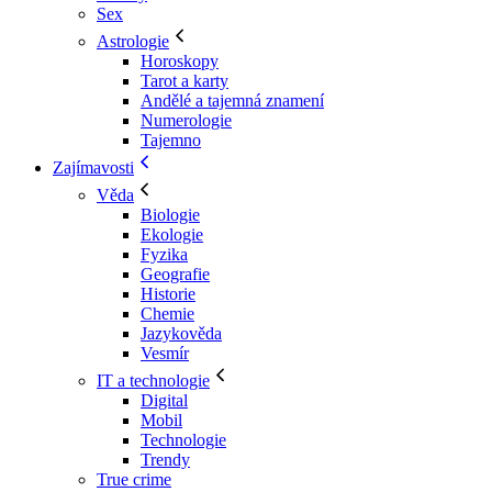
Sex
Astrologie
Horoskopy
Tarot a karty
Andělé a tajemná znamení
Numerologie
Tajemno
Zajímavosti
Věda
Biologie
Ekologie
Fyzika
Geografie
Historie
Chemie
Jazykověda
Vesmír
IT a technologie
Digital
Mobil
Technologie
Trendy
True crime