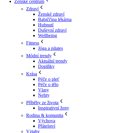
Ženské centrum
Zdraví
Ženské zdraví
Babiččina lékárna
Hubnutí
Duševní zdraví
Wellbeing
Fitness
Jóga a pilates
Módní trendy
Aktuální trendy
Doplňky
Krása
Péče o pleť
Péče o tělo
Vlasy
Nehty
Příběhy ze života
Inspirativní ženy
Rodina & komunita
Výchova
Přátelství
Vztahy