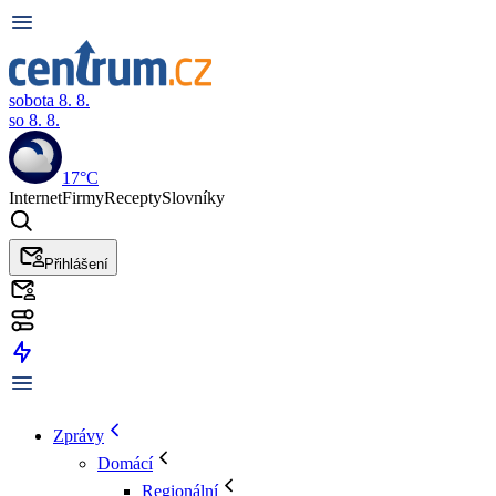
sobota 8. 8.
so 8. 8.
17°C
Internet
Firmy
Recepty
Slovníky
Přihlášení
Zprávy
Domácí
Regionální