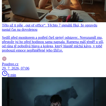
Tělo už ti píše „out of office“. Těchto 7 signálů říká, že opravdu
nastal čas na dovolenou
Sedíš před monitorem a potřetí čteš stejný odstavec. Nerozumíš mu,
přestože jsi ho před hodinou sama napsala. Ramena máš téměř u uší,
od rána tě pobolívá hlava a kolega, který hlasitě míchá kávu, v tobě
probouzí emoce nepřiměřené jeho lžičce.
Poudree.cz
29. 7. 2026, 07:06
8 min