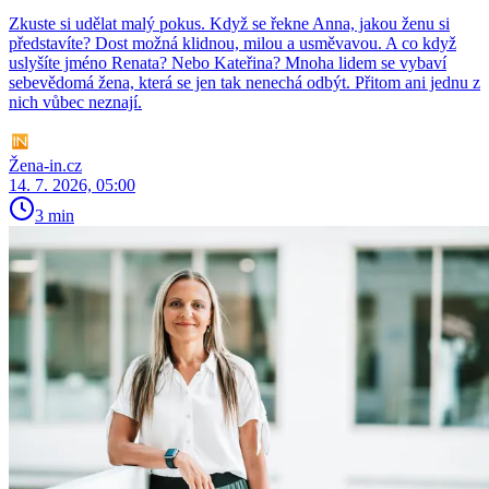
Zkuste si udělat malý pokus. Když se řekne Anna, jakou ženu si
představíte? Dost možná klidnou, milou a usměvavou. A co když
uslyšíte jméno Renata? Nebo Kateřina? Mnoha lidem se vybaví
sebevědomá žena, která se jen tak nenechá odbýt. Přitom ani jednu z
nich vůbec neznají.
Žena-in.cz
14. 7. 2026, 05:00
3 min