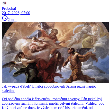
Proboha!
20. 7. 2026, 07:00
2 min
Jak vypadá ďábel? Umělci zpodobňovali Satana různě napříč
staletími
Od padlého anděla k červenému rohatému s vousy. Pán pekel byl
zobrazován různými formami, napříč celými staletími. Vzhled, pod
jakým jej známe dnes, je výsledkem celé historie umění, od