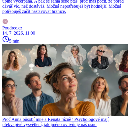
úplně vyčerpaná. A pak se sama sebe ptáš, proč máš pocit, že pořád
dáváš víc, než dostáváš. Možná nepotřebuješ být hodnější. Možná
potřebuješ začít nastavovat hranice.
Poudree.cz
14. 7. 2026, 11:00
5 min
Proč Anna působí mile a Renata rázně? Psychologové mají
překvapivé vysvětlení, jak jméno ovlivňuje náš osud