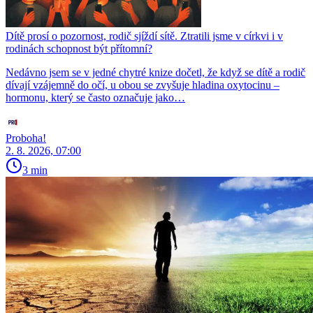
Dítě prosí o pozornost, rodič sjíždí sítě. Ztratili jsme v církvi i v
rodinách schopnost být přítomní?
Nedávno jsem se v jedné chytré knize dočetl, že když se dítě a rodič
dívají vzájemně do očí, u obou se zvyšuje hladina oxytocinu –
hormonu, který se často označuje jako…
Proboha!
2. 8. 2026, 07:00
3 min