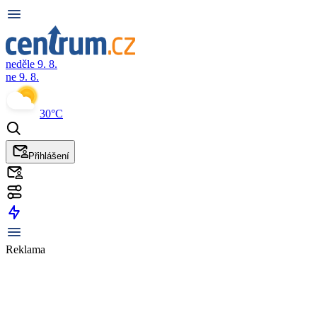
neděle 9. 8.
ne 9. 8.
30°C
Přihlášení
Reklama