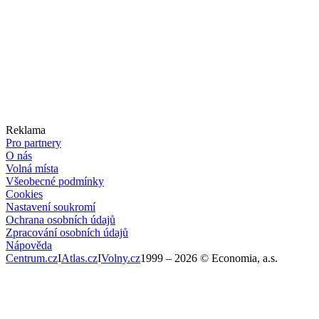
Reklama
Pro partnery
O nás
Volná místa
Všeobecné podmínky
Cookies
Nastavení soukromí
Ochrana osobních údajů
Zpracování osobních údajů
Nápověda
Centrum.cz
I
Atlas.cz
I
Volny.cz
1999 –
2026
© Economia, a.s.