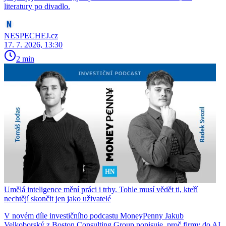
literatury po divadlo.
NESPECHEJ.cz
17. 7. 2026, 13:30
2 min
Umělá inteligence mění práci i trhy. Tohle musí vědět ti, kteří
nechtějí skončit jen jako uživatelé
V novém díle investičního podcastu MoneyPenny Jakub
Velkoborský z Boston Consulting Group popisuje, proč firmy do AI