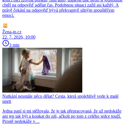
chtěl na odpověď udělat čas. Podobnou situaci zažil asi každý. A
právě čekání na odpověď bývá překvapivě silným spouštěčem
emocí.
Žena-in.cz
22. 7. 2026, 10:00
3 min
Nutkání neustále něco dělat? Cesta, která spolehlivě vede k malé
smrti
Jedna paní si mi stěžovala, že je tak přepracovaná, že už nedokáže
ani jen tak být a koukat do zdi, ačkoli po tom z celého srdce touží.
Prostě nedokáže v…