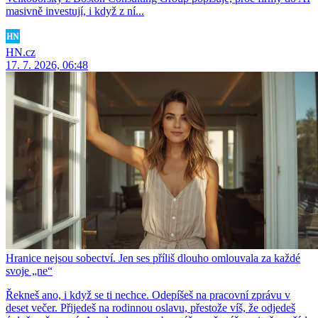
masivně investují, i když z ní...
HN.cz
17. 7. 2026, 06:48
Hranice nejsou sobectví. Jen ses příliš dlouho omlouvala za každé
svoje „ne“
Řekneš ano, i když se ti nechce. Odepíšeš na pracovní zprávu v
deset večer. Přijedeš na rodinnou oslavu, přestože víš, že odjedeš