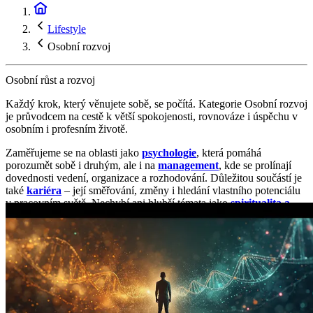
Lifestyle
Osobní rozvoj
Osobní růst a rozvoj
Každý krok, který věnujete sobě, se počítá. Kategorie Osobní rozvoj
je průvodcem na cestě k větší spokojenosti, rovnováze i úspěchu v
osobním i profesním životě.
Zaměřujeme se na oblasti jako
psychologie
, která pomáhá
porozumět sobě i druhým, ale i na
management
, kde se prolínají
dovednosti vedení, organizace a rozhodování. Důležitou součástí je
také
kariéra
– její směřování, změny i hledání vlastního potenciálu
v pracovním světě. Nechybí ani hlubší témata jako
spiritualita a
náboženství
, která otevírají prostor pro vnitřní klid, hodnoty a smysl
života.
Osobní rozvoj tak nevnímáme jen jako výkon, ale jako komplexní
cestu, která propojuje mysl, práci i vnitřní nastavení. Ať už hledáte
odpovědi, nové výzvy nebo inspiraci ke změně, najdete tu prostor k
zamyšlení i praktické tipy, které můžete přenést do každodenního
života.
Rozvoj, který dává smysl – a posouvá vás dál.