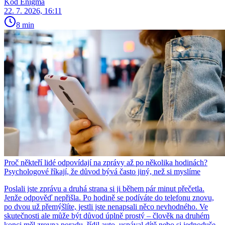
Kód Enigma
22. 7. 2026, 16:11
8 min
Proč někteří lidé odpovídají na zprávy až po několika hodinách?
Psychologové říkají, že důvod bývá často jiný, než si myslíme
Poslali jste zprávu a druhá strana si ji během pár minut přečetla.
Jenže odpověď nepřišla. Po hodině se podíváte do telefonu znovu,
po dvou už přemýšlíte, jestli jste nenapsali něco nevhodného. Ve
skutečnosti ale může být důvod úplně prostý – člověk na druhém
konci měl zrovna poradu, řídil auto, uspával dítě nebo si jednoduše