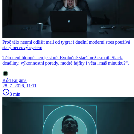
Proč tělo neumí odlišit mail od tygra: i dnešní moderní stres používá
starý nervový systém
Tělo není hloupé. Jen je staré. Evolučně starší než e-mail, Slack,
deadliny, výkonnostní porady, modré fajfky i věta „máš minutku?“.
Kód Enigma
28. 7. 2026, 11:11
3 min