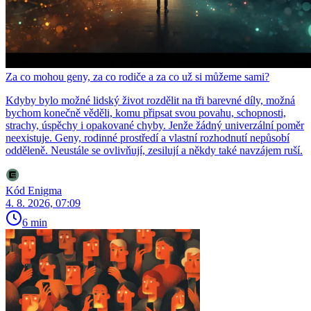
Za co mohou geny, za co rodiče a za co už si můžeme sami?
Kdyby bylo možné lidský život rozdělit na tři barevné díly, možná
bychom konečně věděli, komu připsat svou povahu, schopnosti,
strachy, úspěchy i opakované chyby. Jenže žádný univerzální poměr
neexistuje. Geny, rodinné prostředí a vlastní rozhodnutí nepůsobí
odděleně. Neustále se ovlivňují, zesilují a někdy také navzájem ruší.
Kód Enigma
4. 8. 2026, 07:09
6 min