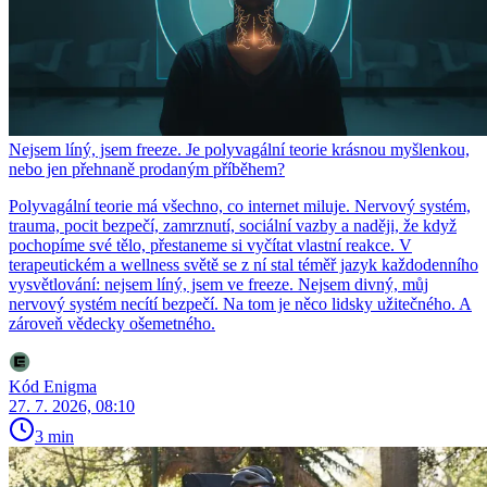
Nejsem líný, jsem freeze. Je polyvagální teorie krásnou myšlenkou,
nebo jen přehnaně prodaným příběhem?
Polyvagální teorie má všechno, co internet miluje. Nervový systém,
trauma, pocit bezpečí, zamrznutí, sociální vazby a naději, že když
pochopíme své tělo, přestaneme si vyčítat vlastní reakce. V
terapeutickém a wellness světě se z ní stal téměř jazyk každodenního
vysvětlování: nejsem líný, jsem ve freeze. Nejsem divný, můj
nervový systém necítí bezpečí. Na tom je něco lidsky užitečného. A
zároveň vědecky ošemetného.
Kód Enigma
27. 7. 2026, 08:10
3 min