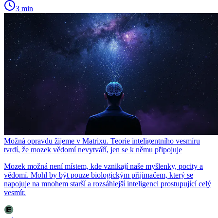
3 min
Možná opravdu žijeme v Matrixu. Teorie inteligentního vesmíru
tvrdí, že mozek vědomí nevytváří, jen se k němu připojuje
Mozek možná není místem, kde vznikají naše myšlenky, pocity a
vědomí. Mohl by být pouze biologickým přijímačem, který se
napojuje na mnohem starší a rozsáhlejší inteligenci prostupující celý
vesmír.