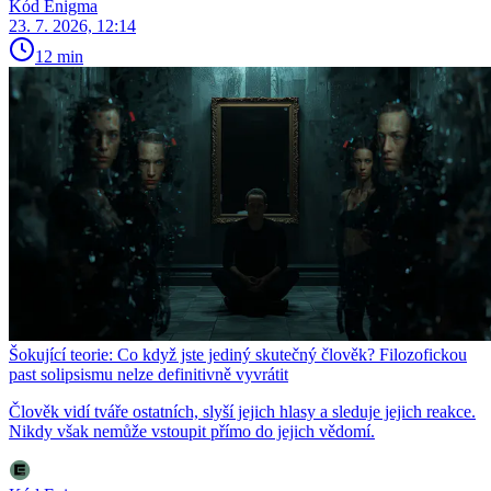
Kód Enigma
23. 7. 2026, 12:14
12 min
Šokující teorie: Co když jste jediný skutečný člověk? Filozofickou
past solipsismu nelze definitivně vyvrátit
Člověk vidí tváře ostatních, slyší jejich hlasy a sleduje jejich reakce.
Nikdy však nemůže vstoupit přímo do jejich vědomí.