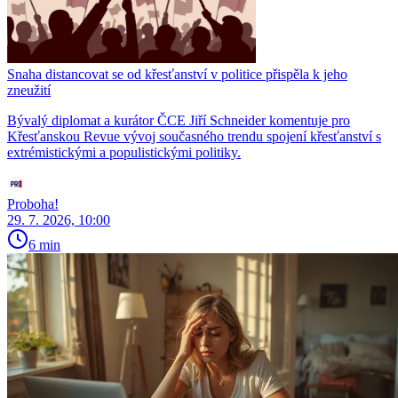
Snaha distancovat se od křesťanství v politice přispěla k jeho
zneužití
Bývalý diplomat a kurátor ČCE Jiří Schneider komentuje pro
Křesťanskou Revue vývoj současného trendu spojení křesťanství s
extrémistickými a populistickými politiky.
Proboha!
29. 7. 2026, 10:00
6 min