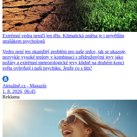
Extrémní vedra neničí jen tělo. Klimatická změna je i největším
strašákem psychologů
Vedro není jen okamžitý problém pro naše srdce, jak se ukazuje,
nezvykle vysoké teploty v kombinaci s přidruženými jevy jako
požáry a extrémní meteorologické jevy klidně na druhém konci
světa ovlivňují i naši psychiku. Jenže co s tím?
Aktuálně.cz - Magazín
1. 8. 2026, 06:45
Reklama