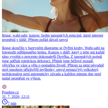
Ikigai, wabi-sabi, kaizen: Sedm japonských principů, které internet
proměnil v klišé. Přitom pořád dávají smysl
Ikigai skončilo v barevném diagramu se čtyřmi kruhy. Wabi-sabi na
fotografii odštípnutého hrnku. Kaizen v diáři, který z tebe má každé
ráno vyrobit o procento dokonalejší člověka. Z japonských pojmů
jsme udělali estetickou dekoraci. Přidali jsme béžové pozadí,
větvičku ve váze a větu o pomalém životě. Přitom za nimi původně
stojí mnohem střízlivější myšlenky: smysl nemusí být velkolepý,
nedokonalost není automaticky závada a každou minutu dne není
nutné proměnit ve výkon.
Poudree.cz
31. 7. 2026, 12:11
7 min