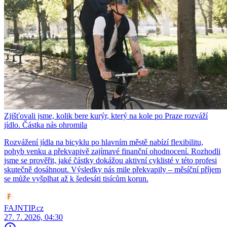
Zjišťovali jsme, kolik bere kurýr, který na kole po Praze rozváží
jídlo. Částka nás ohromila
Rozvážení jídla na bicyklu po hlavním městě nabízí flexibilitu,
pohyb venku a překvapivě zajímavé finanční ohodnocení. Rozhodli
jsme se prověřit, jaké částky dokážou aktivní cyklisté v této profesi
skutečně dosáhnout. Výsledky nás mile překvapily – měsíční příjem
se může vyšplhat až k šedesáti tisícům korun.
FAJNTIP.cz
27. 7. 2026, 04:30