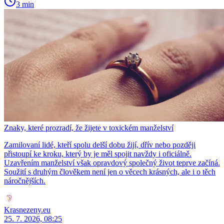
3 min
Znaky, které prozradí, že žijete v toxickém manželství
Zamilovaní lidé, kteří spolu delší dobu žijí, dřív nebo později
přistoupí ke kroku, který by je měl spojit navždy i oficiálně.
Uzavřením manželství však opravdový společný život teprve začíná.
Soužití s druhým člověkem není jen o věcech krásných, ale i o těch
náročnějších.
Krasnezeny.eu
25. 7. 2026, 08:25