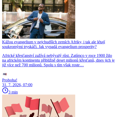
Kážou evangelium v nejchudších zemích Afriky, i tak ale létají
soukromými tryskáči. Jak vypadá evangelium prosperity?
Africké křesťanství zažívá nebývalý růst. Zatímco v roce 1900 žilo
na africkém kontinentu přibližně deset milionů křesťanů, dnes jich je
již více než 700 milionů. Spolu s tím však roste…
Proboha!
31. 7. 2026, 07:00
3 min