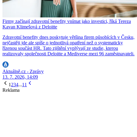
Firmy začínají zdravotní benefity vnímat jako investici, říká Tereza
Kavan Klimešová z Deloitte
Zdravotní benefity dnes poskytuje většina firem působících v Česku,
nejčastěji jde ale spíše o jednotlivá opatření než o systematicky
řízenou součást HR. Tato zjištění vyplývají ze studie, kterou
realizovaly společnosti Deloitte a Mediverse mezi 96 zaměstnavateli.
Aktuálně.cz - Zprávy
13. 7. 2026, 14:09
1
2
3
4
...
11
Reklama