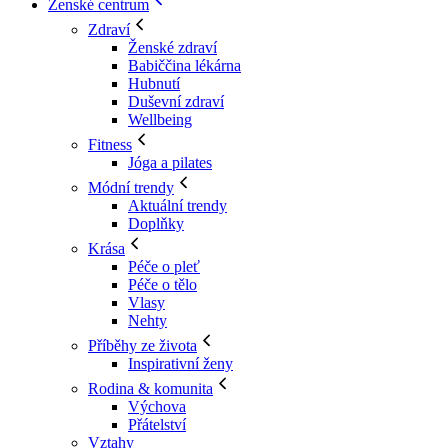
Ženské centrum
Zdraví
Ženské zdraví
Babiččina lékárna
Hubnutí
Duševní zdraví
Wellbeing
Fitness
Jóga a pilates
Módní trendy
Aktuální trendy
Doplňky
Krása
Péče o pleť
Péče o tělo
Vlasy
Nehty
Příběhy ze života
Inspirativní ženy
Rodina & komunita
Výchova
Přátelství
Vztahy