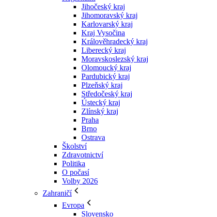
Jihočeský kraj
Jihomoravský kraj
Karlovarský kraj
Kraj Vysočina
Králověhradecký kraj
Liberecký kraj
Moravskoslezský kraj
Olomoucký kraj
Pardubický kraj
Plzeňský kraj
Středočeský kraj
Ústecký kraj
Zlínský kraj
Praha
Brno
Ostrava
Školství
Zdravotnictví
Politika
O počasí
Volby 2026
Zahraničí
Evropa
Slovensko