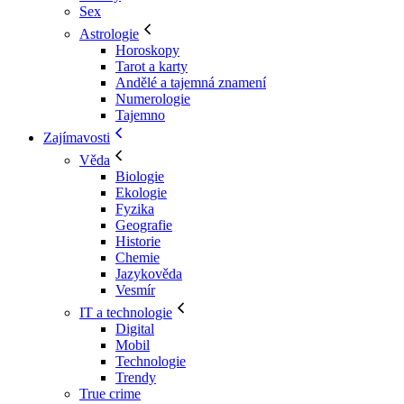
Sex
Astrologie
Horoskopy
Tarot a karty
Andělé a tajemná znamení
Numerologie
Tajemno
Zajímavosti
Věda
Biologie
Ekologie
Fyzika
Geografie
Historie
Chemie
Jazykověda
Vesmír
IT a technologie
Digital
Mobil
Technologie
Trendy
True crime