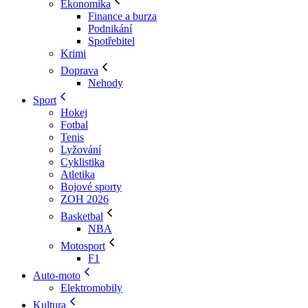
Ekonomika
Finance a burza
Podnikání
Spotřebitel
Krimi
Doprava
Nehody
Sport
Hokej
Fotbal
Tenis
Lyžování
Cyklistika
Atletika
Bojové sporty
ZOH 2026
Basketbal
NBA
Motosport
F1
Auto-moto
Elektromobily
Kultura