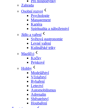
Pro hospodyňky
Zahrada
Osobní rozvoj
Psychologie
Management
Kariéra
Spiritualita a náboženství
Jídlo a vaření
Světová gastronomie
Levné vaření
Kulinářské triky
Mazlíčci
Kočky
Pejskové
Hobby
Modelářství
Včelařství
Rybaření
Letectví
Automobilismus
Adrenalin
Sběratelství
Houbaření