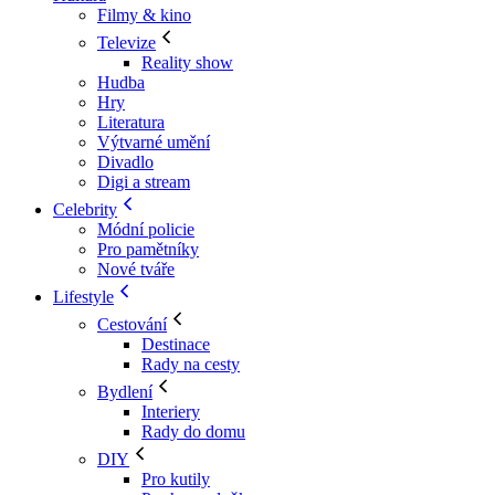
Filmy & kino
Televize
Reality show
Hudba
Hry
Literatura
Výtvarné umění
Divadlo
Digi a stream
Celebrity
Módní policie
Pro pamětníky
Nové tváře
Lifestyle
Cestování
Destinace
Rady na cesty
Bydlení
Interiery
Rady do domu
DIY
Pro kutily