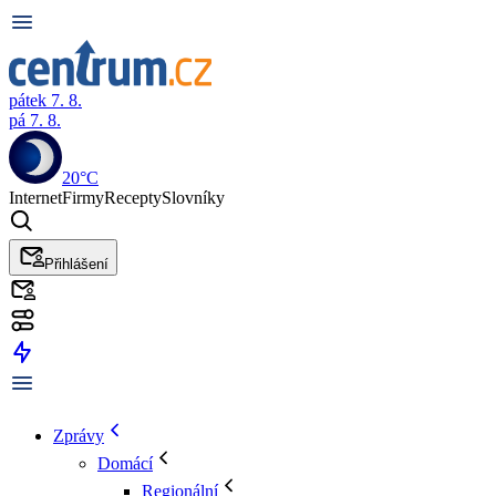
pátek 7. 8.
pá 7. 8.
20°C
Internet
Firmy
Recepty
Slovníky
Přihlášení
Zprávy
Domácí
Regionální