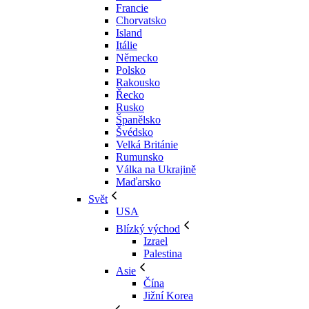
Francie
Chorvatsko
Island
Itálie
Německo
Polsko
Rakousko
Řecko
Rusko
Španělsko
Švédsko
Velká Británie
Rumunsko
Válka na Ukrajině
Maďarsko
Svět
USA
Blízký východ
Izrael
Palestina
Asie
Čína
Jižní Korea