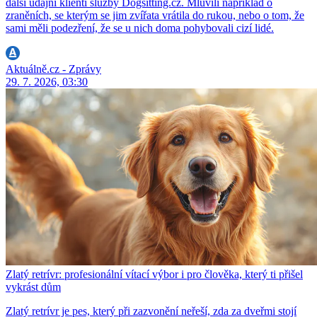
další údajní klienti služby Dogsitting.cz. Mluvili například o
zraněních, se kterým se jim zvířata vrátila do rukou, nebo o tom, že
sami měli podezření, že se u nich doma pohybovali cizí lidé.
Aktuálně.cz - Zprávy
29. 7. 2026, 03:30
Zlatý retrívr: profesionální vítací výbor i pro člověka, který ti přišel
vykrást dům
Zlatý retrívr je pes, který při zazvonění neřeší, zda za dveřmi stojí