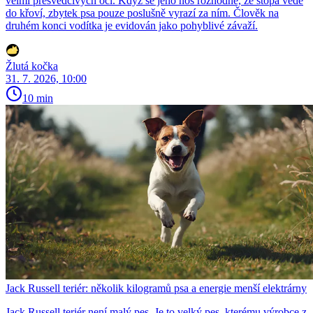
velmi přesvědčivých očí. Když se jeho nos rozhodne, že stopa vede
do křoví, zbytek psa pouze poslušně vyrazí za ním. Člověk na
druhém konci vodítka je evidován jako pohyblivé závaží.
Žlutá kočka
31. 7. 2026, 10:00
10 min
Jack Russell teriér: několik kilogramů psa a energie menší elektrárny
Jack Russell teriér není malý pes. Je to velký pes, kterému výrobce z