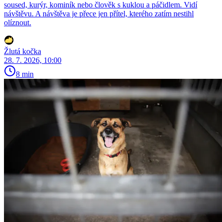
soused, kurýr, kominík nebo člověk s kuklou a páčidlem. Vidí
návštěvu. A návštěva je přece jen přítel, kterého zatím nestihl
olíznout.
Žlutá kočka
28. 7. 2026, 10:00
8 min