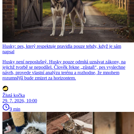
Husky: pes, který respektuje pravidla pouze tehdy, když je sám
napsal
Husky není neposlušný. Husky pouze odmítá uznávat zákony, na
jejichž tvorbě se nepodílel. Člověk řekne „zůstaň“, pes vyslechne
návrh, provede vlastní analýzu terénu a rozhodne, že mnohem
rozumnější bude zmizet za horizontem.
Žlutá kočka
29. 7. 2026, 10:00
9 min