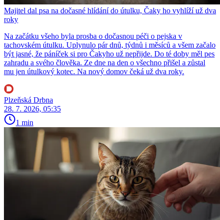
Majitel dal psa na dočasné hlídání do útulku, Čaky ho vyhlíží už dva
roky
Na začátku všeho byla prosba o dočasnou péči o pejska v
tachovském útulku. Uplynulo pár dnů, týdnů i měsíců a všem začalo
být jasné, že páníček si pro Čakyho už nepřijde. Do té doby měl pes
zahradu a svého člověka. Ze dne na den o všechno přišel a zůstal
mu jen útulkový kotec. Na nový domov čeká už dva roky.
Plzeňská Drbna
28. 7. 2026, 05:35
1 min