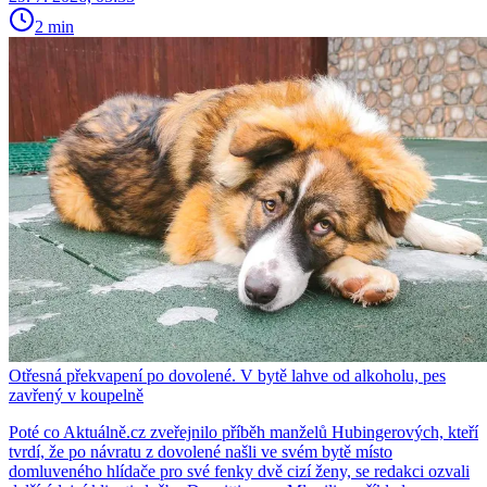
2 min
Otřesná překvapení po dovolené. V bytě lahve od alkoholu, pes
zavřený v koupelně
Poté co Aktuálně.cz zveřejnilo příběh manželů Hubingerových, kteří
tvrdí, že po návratu z dovolené našli ve svém bytě místo
domluveného hlídače pro své fenky dvě cizí ženy, se redakci ozvali