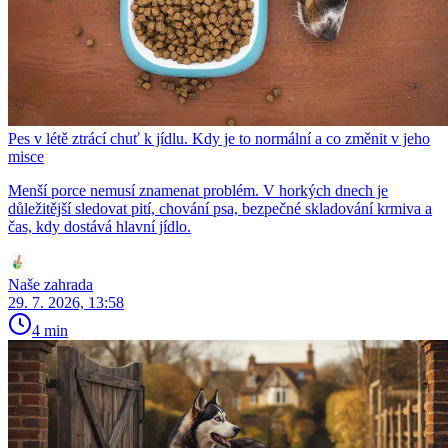
Pes v létě ztrácí chuť k jídlu. Kdy je to normální a co změnit v jeho
misce
Menší porce nemusí znamenat problém. V horkých dnech je
důležitější sledovat pití, chování psa, bezpečné skladování krmiva a
čas, kdy dostává hlavní jídlo.
Naše zahrada
29. 7. 2026, 13:58
4 min