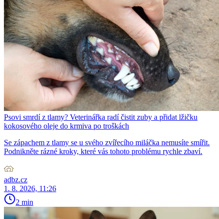
Psovi smrdí z tlamy? Veterinářka radí čistit zuby a přidat lžičku
kokosového oleje do krmiva po troškách
Se zápachem z tlamy se u svého zvířecího miláčka nemusíte smířit.
Podnikněte rázné kroky, které vás tohoto problému rychle zbaví.
adbz.cz
1. 8. 2026, 11:26
2 min