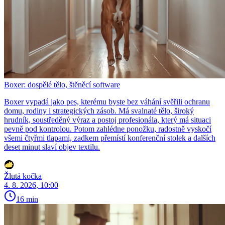
Boxer: dospělé tělo, štěněcí software
Boxer vypadá jako pes, kterému byste bez váhání svěřili ochranu
domu, rodiny i strategických zásob. Má svalnaté tělo, široký
hrudník, soustředěný výraz a postoj profesionála, který má situaci
pevně pod kontrolou. Potom zahlédne ponožku, radostně vyskočí
všemi čtyřmi tlapami, zadkem přemístí konferenční stolek a dalších
deset minut slaví objev textilu.
Žlutá kočka
4. 8. 2026, 10:00
16 min