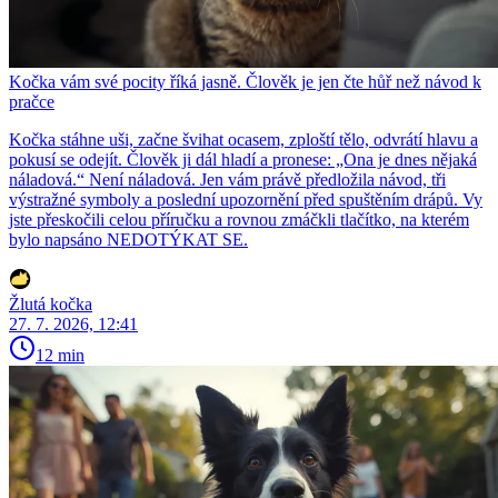
Kočka vám své pocity říká jasně. Člověk je jen čte hůř než návod k
pračce
Kočka stáhne uši, začne švihat ocasem, zploští tělo, odvrátí hlavu a
pokusí se odejít. Člověk ji dál hladí a pronese: „Ona je dnes nějaká
náladová.“ Není náladová. Jen vám právě předložila návod, tři
výstražné symboly a poslední upozornění před spuštěním drápů. Vy
jste přeskočili celou příručku a rovnou zmáčkli tlačítko, na kterém
bylo napsáno NEDOTÝKAT SE.
Žlutá kočka
27. 7. 2026, 12:41
12 min