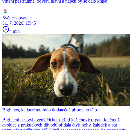
vrnění pes ztuhne, odvrátí hlavu a napětí by se dalo krájet.
Svět cestovatele
31. 7. 2026, 15:45
4 min
Bígl: nos, ke kterému bylo dodatečně připojeno tělo
Bígl není pes vybavený čichem. Bígl je čichový orgán, k němuž
evoluce z praktických důvodů přidala čtyři nohy, žaludek a pár