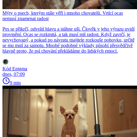
Mýty o psech, kterým stále věří i mnoho chovatelů. Vrtící ocas
nemusí znamenat radost
Pes se přikrčí, odvrátí hlavu a stáhne uši. Člověk v jeho výrazu uvidí
provinění. Ocas se rozkmitá, a tak musí mít radost. Když zavrčí, je
nevychovaný, a pokud po návratu majitele rozkouše pohovku, určitě
se mu mstí za samotu. Mnohé podobné výklady působí přesvědčivě
hlavně proto, že psí chování překládáme do lidských emocí.
Kód Enigma
dnes, 07:09
9 min