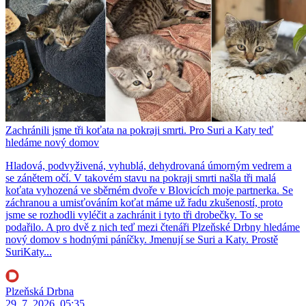
Zachránili jsme tři koťata na pokraji smrti. Pro Suri a Katy teď
hledáme nový domov
Hladová, podvyživená, vyhublá, dehydrovaná úmorným vedrem a
se zánětem očí. V takovém stavu na pokraji smrti našla tři malá
koťata vyhozená ve sběrném dvoře v Blovicích moje partnerka. Se
záchranou a umisťováním koťat máme už řadu zkušeností, proto
jsme se rozhodli vyléčit a zachránit i tyto tři drobečky. To se
podařilo. A pro dvě z nich teď mezi čtenáři Plzeňské Drbny hledáme
nový domov s hodnými páníčky. Jmenují se Suri a Katy. Prostě
SuriKaty...
Plzeňská Drbna
29. 7. 2026, 05:35