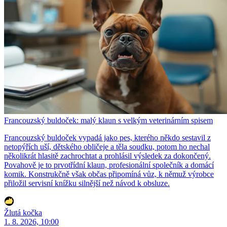
Francouzský buldoček: malý klaun s velkým veterinárním spisem
Francouzský buldoček vypadá jako pes, kterého někdo sestavil z
netopýřích uší, dětského obličeje a těla soudku, potom ho nechal
několikrát hlasitě zachrochtat a prohlásil výsledek za dokončený.
Povahově je to prvotřídní klaun, profesionální společník a domácí
komik. Konstrukčně však občas připomíná vůz, k němuž výrobce
přiložil servisní knížku silnější než návod k obsluze.
Žlutá kočka
1. 8. 2026, 10:00