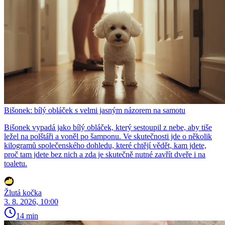
Bišonek: bílý obláček s velmi jasným názorem na samotu
Bišonek vypadá jako bílý obláček, který sestoupil z nebe, aby tiše
ležel na polštáři a voněl po šamponu. Ve skutečnosti jde o několik
kilogramů společenského dohledu, které chtějí vědět, kam jdete,
proč tam jdete bez nich a zda je skutečně nutné zavřít dveře i na
toaletu.
Žlutá kočka
3. 8. 2026, 10:00
14 min