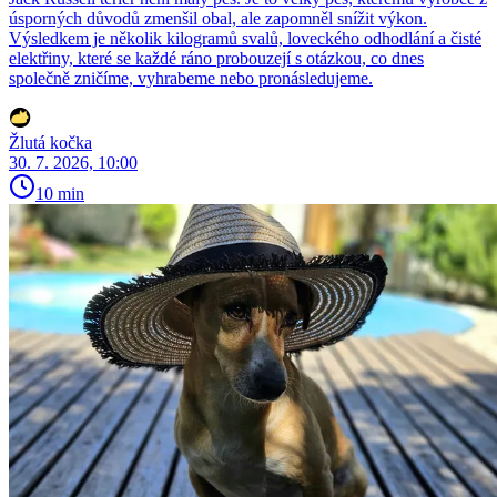
úsporných důvodů zmenšil obal, ale zapomněl snížit výkon.
Výsledkem je několik kilogramů svalů, loveckého odhodlání a čisté
elektřiny, které se každé ráno probouzejí s otázkou, co dnes
společně zničíme, vyhrabeme nebo pronásledujeme.
Žlutá kočka
30. 7. 2026, 10:00
10 min