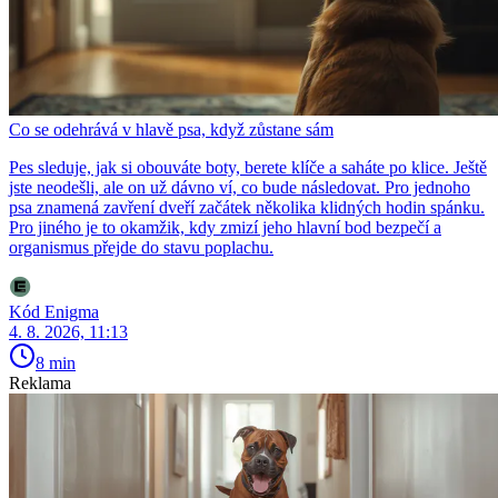
Co se odehrává v hlavě psa, když zůstane sám
Pes sleduje, jak si obouváte boty, berete klíče a saháte po klice. Ještě
jste neodešli, ale on už dávno ví, co bude následovat. Pro jednoho
psa znamená zavření dveří začátek několika klidných hodin spánku.
Pro jiného je to okamžik, kdy zmizí jeho hlavní bod bezpečí a
organismus přejde do stavu poplachu.
Kód Enigma
4. 8. 2026, 11:13
8 min
Reklama