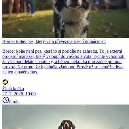
Border kolie: pes, který vám převezme řízení domácnosti
Border kolie není pes, kterého si pořídíte na zahradu. To je externí
procesní manažer, který vstoupí do vašeho života, rychle vyhodnotí,
že všechno děláte chaoticky, a během několika dnů začne přebírat
provoz. Ne proto, že by chtěla vládnout. Prostě už se nemůže dívat
na ten amatérismus.
Žlutá kočka
27. 7. 2026, 10:00
8 min