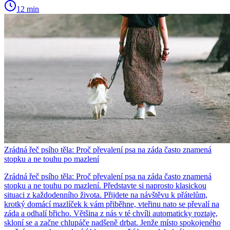
12 min
Zrádná řeč psího těla: Proč převalení psa na záda často znamená
stopku a ne touhu po mazlení
Zrádná řeč psího těla: Proč převalení psa na záda často znamená
stopku a ne touhu po mazlení. Představte si naprosto klasickou
situaci z každodenního života. Přijdete na návštěvu k přátelům,
krotký domácí mazlíček k vám přiběhne, vteřinu nato se převalí na
záda a odhalí břicho. Většina z nás v té chvíli automaticky roztaje,
skloní se a začne chlupáče nadšeně drbat. Jenže místo spokojeného