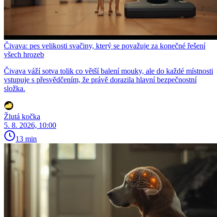
Čivava: pes velikosti svačiny, který se považuje za konečné řešení
všech hrozeb
Čivava váží sotva tolik co větší balení mouky, ale do každé místnosti
vstupuje s přesvědčením, že právě dorazila hlavní bezpečnostní
složka.
Žlutá kočka
5. 8. 2026, 10:00
13 min