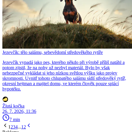
Jezevčík: tělo salámu, sebevědomí středověkého rytíře
Jezevčík vypadá jako pes, kterého někdo při výrobě příliš natáhl a
potom zjistil, že na nohy už nezbyl materiál. Bylo by však
nebezpečné vykládat si jeho nízkou světlou výšku jako projev
skromnosti. Uvnitř tohoto chlupatého salámu sídlí středověký rytíř,
okresní hejtman a majitel domu, ve kterém člověk pouze splácí
hypotéku.
Žlutá kočka
26. 7. 2026, 11:36
7 min
1
2
3
4
...
12