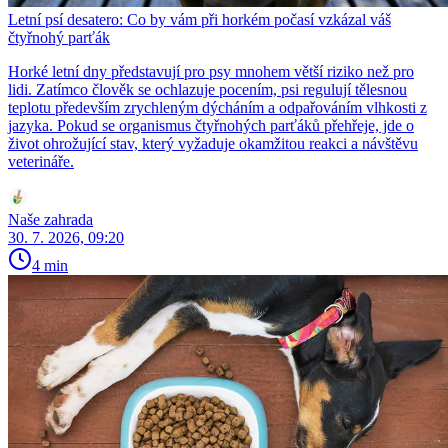
Letní psí desatero: Co by vám při horkém počasí vzkázal váš
čtyřnohý parťák
Horké letní dny představují pro psy mnohem větší riziko než pro
lidi. Zatímco člověk se ochlazuje pocením, psi regulují tělesnou
teplotu především zrychleným dýcháním a odpařováním vlhkosti z
jazyka. Pokud se organismus čtyřnohých parťáků přehřeje, jde o
život ohrožující stav, který vyžaduje okamžitou reakci a návštěvu
veterináře.
Naše zahrada
30. 7. 2026, 09:20
4 min