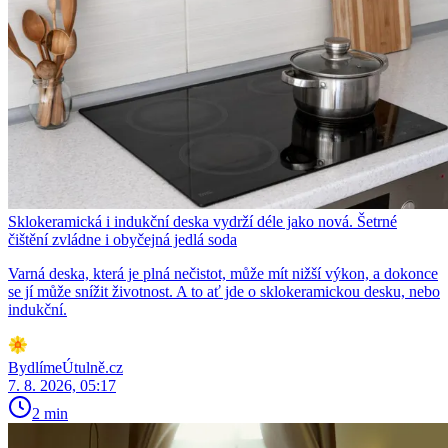
Sklokeramická i indukční deska vydrží déle jako nová. Šetrné
čištění zvládne i obyčejná jedlá soda
Varná deska, která je plná nečistot, může mít nižší výkon, a dokonce
se jí může snížit životnost. A to ať jde o sklokeramickou desku, nebo
indukční.
BydlímeÚtulně.cz
7. 8. 2026, 05:17
2 min