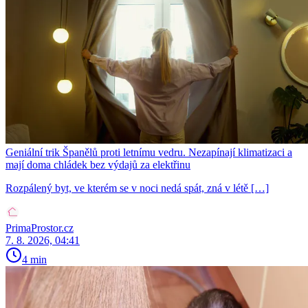
Geniální trik Španělů proti letnímu vedru. Nezapínají klimatizaci a
mají doma chládek bez výdajů za elektřinu
Rozpálený byt, ve kterém se v noci nedá spát, zná v létě […]
PrimaProstor.cz
7. 8. 2026, 04:41
4 min