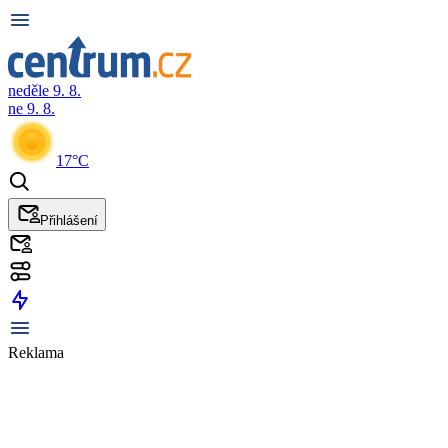
neděle 9. 8.
ne 9. 8.
17°C
Přihlášení
Reklama