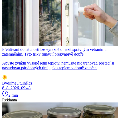
Přehřívání domácnosti lze výrazně omezit správným větráním i
zatemněním. Tyto triky fungují překvapivě dobře
Abyste zvládli vysoké letní teploty, nemusíte nic trénovat, postačí si
nastudovat pár dobrých tipů, jak s teplem v domě zatočit.
BydlímeÚtulně.cz
8. 8. 2026, 09:48
2 min
Reklama