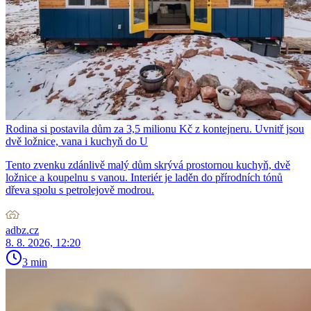
Rodina si postavila dům za 3,5 milionu Kč z kontejneru. Uvnitř jsou
dvě ložnice, vana i kuchyň do U
Tento zvenku zdánlivě malý dům skrývá prostornou kuchyň, dvě
ložnice a koupelnu s vanou. Interiér je laděn do přírodních tónů
dřeva spolu s petrolejově modrou.
adbz.cz
8. 8. 2026, 12:20
3 min