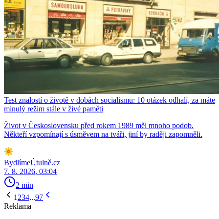
Test znalostí o životě v dobách socialismu: 10 otázek odhalí, za máte
minulý režim stále v živé paměti
Život v Československu před rokem 1989 měl mnoho podob.
Někteří vzpomínají s úsměvem na tváři, jiní by raději zapomněli.
BydlímeÚtulně.cz
7. 8. 2026, 03:04
2 min
1
2
3
4
...
97
Reklama