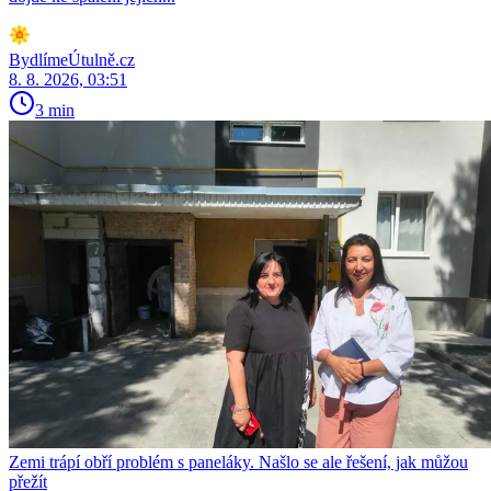
BydlímeÚtulně.cz
8. 8. 2026, 03:51
3 min
Zemi trápí obří problém s paneláky. Našlo se ale řešení, jak můžou
přežít