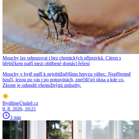
Mouchy lze odpuzovat i bez chemických přípravků. Citron s
hřebíčkem patří mezi oblíbené domácí řešení
Mouchy v bytě patří k nejobtížnějšímu hmyzu vůbec. Nepříjemně
bzučí, lezou po vás i po potravinách, znečišťují okna a kde co.
Zkuste je odpudit všemožnými způsoby.
BydlímeÚtulně.cz
8. 8. 2026, 10:21
3 min