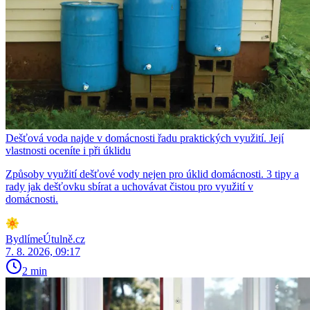
Dešťová voda najde v domácnosti řadu praktických využití. Její
vlastnosti oceníte i při úklidu
Způsoby využití dešťové vody nejen pro úklid domácnosti. 3 tipy a
rady jak dešťovku sbírat a uchovávat čistou pro využití v
domácnosti.
BydlímeÚtulně.cz
7. 8. 2026, 09:17
2 min