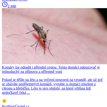
2 min
Komáry lze odradit i přírodní cestou. Tento domácí odpuzovač je
jednoduchý na přípravu a příjemně voní
Pokud se těšíte na léto a na večerní posezení na verandě, ale už teď
se obáváte nepříjemných komárů, vyrobte si domácí repelent z
citronu a hřebíčku. Léto je sice období, na které většina lidí
nedočkavě čeká,...
BydlímeÚtulně.cz