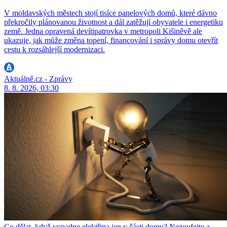
V moldavských městech stojí tisíce panelových domů, které dávno
překročily plánovanou životnost a dál zatěžují obyvatele i energetiku
země. Jedna opravená devítipatrovka v metropoli Kišiněvě ale
ukazuje, jak může změna topení, financování i správy domu otevřít
cestu k rozsáhlejší modernizaci.
Aktuálně.cz - Zprávy
8. 8. 2026, 03:30
Co dělat, když vypadne elektřina jen v části domu? Nezoufejte a