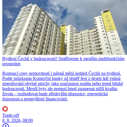
Bydlení Čechů v budoucnosti? Směřujeme k menším multifunkčním
prostorům
Rostoucí ceny nemovitostí i nájmů mění pohled Čechů na bydlení.
Podle průzkumu Komerční banky už téměř šest z deseti lidí vnímá
zmenšování obytné plochy jako současnou realitu nebo trend blízké
budoucnosti. Menší byty ale nemusí hned znamenat nižší kvalitu
života – rozhodovat bude především dispozice, energetická
úspornost a promyšlené financování.
Trade-off
8. 8. 2026, 08:00