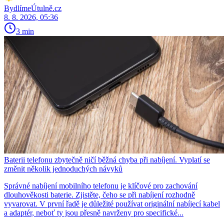
BydlímeÚtulně.cz
8. 8. 2026, 05:36
3 min
Baterii telefonu zbytečně ničí běžná chyba při nabíjení. Vyplatí se
změnit několik jednoduchých návyků
Správné nabíjení mobilního telefonu je klíčové pro zachování
dlouhověkosti baterie. Zjistěte, čeho se při nabíjení rozhodně
vyvarovat. V první řadě je důležité používat originální nabíjecí kabel
a adaptér, neboť ty jsou přesně navrženy pro specifické...