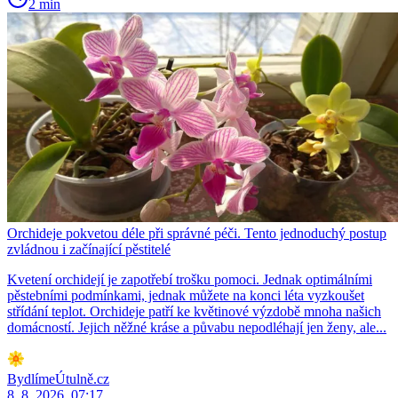
2 min
Orchideje pokvetou déle při správné péči. Tento jednoduchý postup
zvládnou i začínající pěstitelé
Kvetení orchidejí je zapotřebí trošku pomoci. Jednak optimálními
pěstebními podmínkami, jednak můžete na konci léta vyzkoušet
střídání teplot. Orchideje patří ke květinové výzdobě mnoha našich
domácností. Jejich něžné kráse a půvabu nepodléhají jen ženy, ale...
BydlímeÚtulně.cz
8. 8. 2026, 07:17