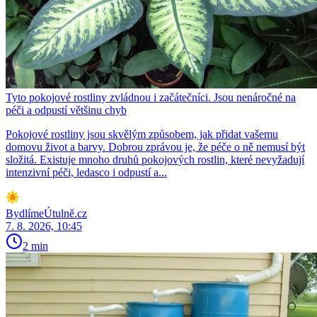
Tyto pokojové rostliny zvládnou i začátečníci. Jsou nenáročné na
péči a odpustí většinu chyb
Pokojové rostliny jsou skvělým způsobem, jak přidat vašemu
domovu život a barvy. Dobrou zprávou je, že péče o ně nemusí být
složitá. Existuje mnoho druhů pokojových rostlin, které nevyžadují
intenzivní péči, ledasco i odpustí a...
BydlímeÚtulně.cz
7. 8. 2026, 10:45
2 min