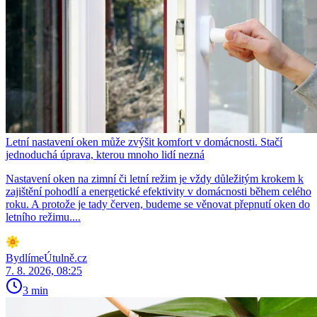
Letní nastavení oken může zvýšit komfort v domácnosti. Stačí
jednoduchá úprava, kterou mnoho lidí nezná
Nastavení oken na zimní či letní režim je vždy důležitým krokem k
zajištění pohodlí a energetické efektivity v domácnosti během celého
roku. A protože je tady červen, budeme se věnovat přepnutí oken do
letního režimu....
BydlímeÚtulně.cz
7. 8. 2026, 08:25
3 min