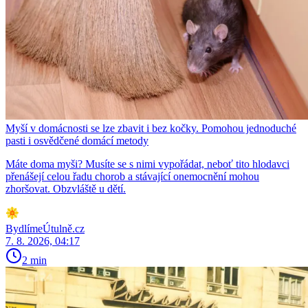
Myší v domácnosti se lze zbavit i bez kočky. Pomohou jednoduché
pasti i osvědčené domácí metody
Máte doma myši? Musíte se s nimi vypořádat, neboť tito hlodavci
přenášejí celou řadu chorob a stávající onemocnění mohou
zhoršovat. Obzvláště u dětí.
BydlímeÚtulně.cz
7. 8. 2026, 04:17
2 min