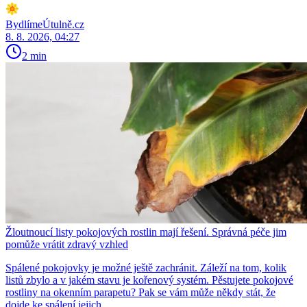
BydlímeÚtulně.cz
8. 8. 2026, 04:27
2 min
Žloutnoucí listy pokojových rostlin mají řešení. Správná péče jim
pomůže vrátit zdravý vzhled
Spálené pokojovky je možné ještě zachránit. Záleží na tom, kolik
listů zbylo a v jakém stavu je kořenový systém. Pěstujete pokojové
rostliny na okenním parapetu? Pak se vám může někdy stát, že
dojde ke spálení jejich...