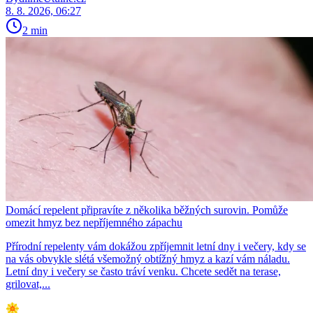
8. 8. 2026, 06:27
2 min
Domácí repelent připravíte z několika běžných surovin. Pomůže
omezit hmyz bez nepříjemného zápachu
Přírodní repelenty vám dokážou zpříjemnit letní dny i večery, kdy se
na vás obvykle slétá všemožný obtížný hmyz a kazí vám náladu.
Letní dny i večery se často tráví venku. Chcete sedět na terase,
grilovat,...