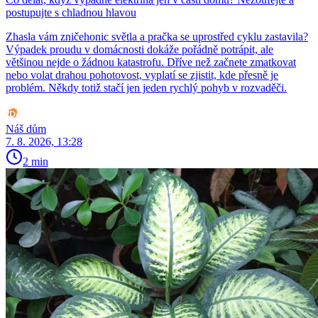
postupujte s chladnou hlavou
Zhasla vám zničehonic světla a pračka se uprostřed cyklu zastavila?
Výpadek proudu v domácnosti dokáže pořádně potrápit, ale
většinou nejde o žádnou katastrofu. Dříve než začnete zmatkovat
nebo volat drahou pohotovost, vyplatí se zjistit, kde přesně je
problém. Někdy totiž stačí jen jeden rychlý pohyb v rozvaděči.
Náš dům
7. 8. 2026, 13:28
2 min