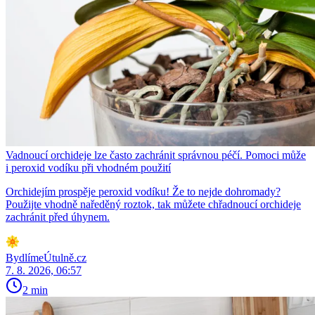
Vadnoucí orchideje lze často zachránit správnou péčí. Pomoci může
i peroxid vodíku při vhodném použití
Orchidejím prospěje peroxid vodíku! Že to nejde dohromady?
Použijte vhodně naředěný roztok, tak můžete chřadnoucí orchideje
zachránit před úhynem.
BydlímeÚtulně.cz
7. 8. 2026, 06:57
2 min