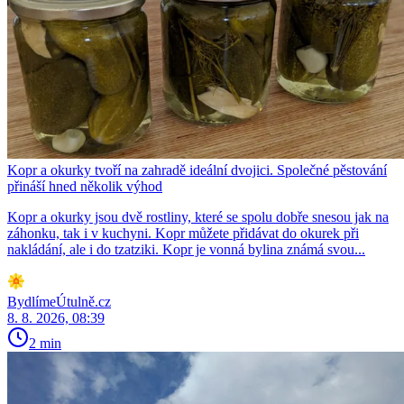
Kopr a okurky tvoří na zahradě ideální dvojici. Společné pěstování
přináší hned několik výhod
Kopr a okurky jsou dvě rostliny, které se spolu dobře snesou jak na
záhonku, tak i v kuchyni. Kopr můžete přidávat do okurek při
nakládání, ale i do tzatziki. Kopr je vonná bylina známá svou...
BydlímeÚtulně.cz
8. 8. 2026, 08:39
2 min