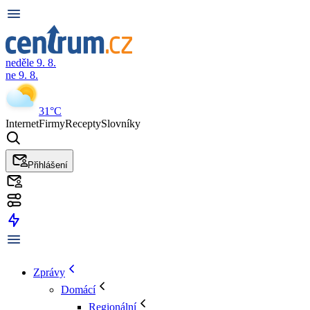
neděle 9. 8.
ne 9. 8.
31°C
Internet
Firmy
Recepty
Slovníky
Přihlášení
Zprávy
Domácí
Regionální