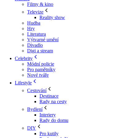
Filmy & kino
Televize
Reality show
Hudba
Hry
Literatura
Výtvarné umění
Divadlo
Digi a stream
Celebrity
Módní policie
Pro pamětníky
Nové tváře
Lifestyle
Cestování
Destinace
Rady na cesty
Bydlení
Interiery
Rady do domu
DIY
Pro kutily