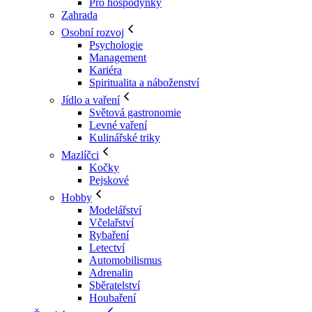
Pro hospodyňky
Zahrada
Osobní rozvoj
Psychologie
Management
Kariéra
Spiritualita a náboženství
Jídlo a vaření
Světová gastronomie
Levné vaření
Kulinářské triky
Mazlíčci
Kočky
Pejskové
Hobby
Modelářství
Včelařství
Rybaření
Letectví
Automobilismus
Adrenalin
Sběratelství
Houbaření