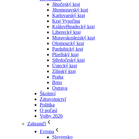
Jihočeský kraj
Jihomoravský kraj
Karlovarský kraj
Kraj Vysočina
Králověhradecký kraj
Liberecký kraj
Moravskoslezský kraj
Olomoucký kraj
Pardubický kraj
Plzeňský kraj
Středočeský kraj
Ústecký kraj
Zlínský kraj
Praha
Brno
Ostrava
Školství
Zdravotnictví
Politika
O počasí
Volby 2026
Zahraničí
Evropa
Slovensko