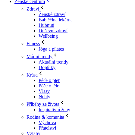
Ženské centrum
Zdraví
Ženské zdraví
Babiččina lékárna
Hubnutí
Duševní zdraví
Wellbeing
Fitness
Jóga a pilates
Módní trendy
Aktuální trendy
Doplňky
Krása
Péče o pleť
Péče o tělo
Vlasy
Nehty
Příběhy ze života
Inspirativní ženy
Rodina & komunita
Výchova
Přátelství
Vztahy