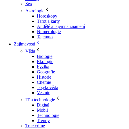
Sex
Astrologie
Horoskopy
Tarot a karty
Andělé a tajemná znamení
Numerologie
Tajemno
Zajímavosti
Věda
Biologie
Ekologie
Fyzika
Geografie
Historie
Chemie
Jazykověda
Vesmír
IT a technologie
Digital
Mobil
Technologie
Trendy
True crime