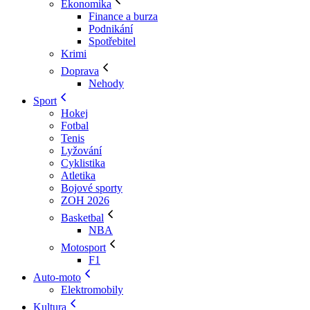
Ekonomika
Finance a burza
Podnikání
Spotřebitel
Krimi
Doprava
Nehody
Sport
Hokej
Fotbal
Tenis
Lyžování
Cyklistika
Atletika
Bojové sporty
ZOH 2026
Basketbal
NBA
Motosport
F1
Auto-moto
Elektromobily
Kultura