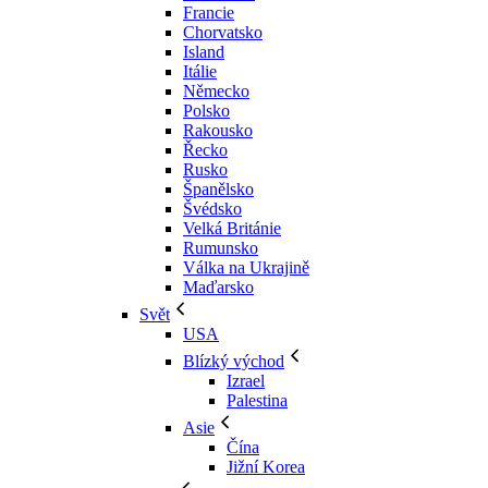
Francie
Chorvatsko
Island
Itálie
Německo
Polsko
Rakousko
Řecko
Rusko
Španělsko
Švédsko
Velká Británie
Rumunsko
Válka na Ukrajině
Maďarsko
Svět
USA
Blízký východ
Izrael
Palestina
Asie
Čína
Jižní Korea