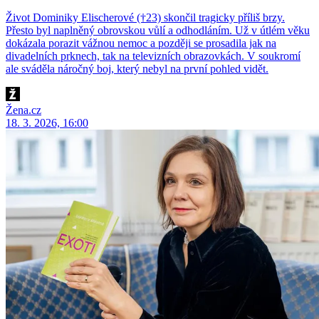
Život Dominiky Elischerové (†23) skončil tragicky příliš brzy.
Přesto byl naplněný obrovskou vůlí a odhodláním. Už v útlém věku
dokázala porazit vážnou nemoc a později se prosadila jak na
divadelních prknech, tak na televizních obrazovkách. V soukromí
ale sváděla náročný boj, který nebyl na první pohled vidět.
Žena.cz
18. 3. 2026, 16:00