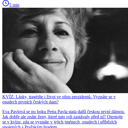
5 min
KVÍZ: Lásky, tragédie i život ve stínu prezidentů. Vyznáte se v
osudech prvních českých dam?
Eva Pavlová se po boku Petra Pavla stala další českou první dámou.
Jak dobře ale znáte ženy, které tuto roli zastávaly před ní? Otestujte
se v kvízu, zda se vyznáte v jejich jménech, osudech i příbězích
spojených s Pražským hradem.