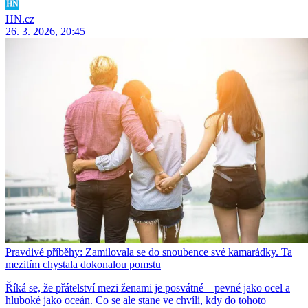
HN.cz
26. 3. 2026, 20:45
Pravdivé příběhy: Zamilovala se do snoubence své kamarádky. Ta
mezitím chystala dokonalou pomstu
Říká se, že přátelství mezi ženami je posvátné – pevné jako ocel a
hluboké jako oceán. Co se ale stane ve chvíli, kdy do tohoto