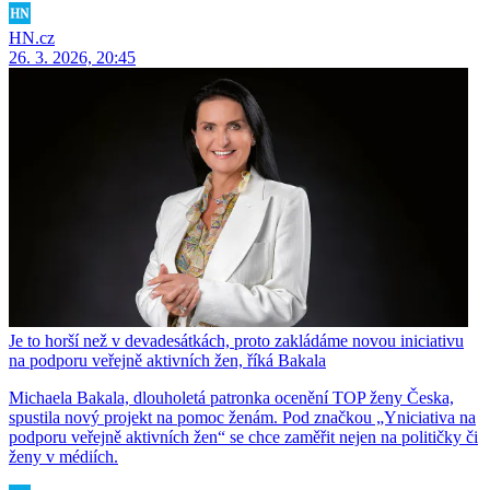
HN.cz
26. 3. 2026, 20:45
Je to horší než v devadesátkách, proto zakládáme novou iniciativu
na podporu veřejně aktivních žen, říká Bakala
Michaela Bakala, dlouholetá patronka ocenění TOP ženy Česka,
spustila nový projekt na pomoc ženám. Pod značkou „Yniciativa na
podporu veřejně aktivních žen“ se chce zaměřit nejen na političky či
ženy v médiích.