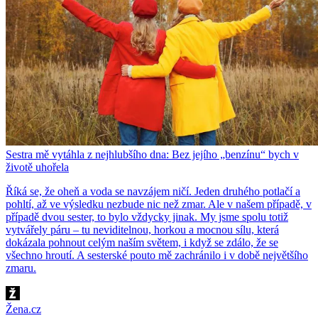
Sestra mě vytáhla z nejhlubšího dna: Bez jejího „benzínu“ bych v
životě uhořela
Říká se, že oheň a voda se navzájem ničí. Jeden druhého potlačí a
pohltí, až ve výsledku nezbude nic než zmar. Ale v našem případě, v
případě dvou sester, to bylo vždycky jinak. My jsme spolu totiž
vytvářely páru – tu neviditelnou, horkou a mocnou sílu, která
dokázala pohnout celým naším světem, i když se zdálo, že se
všechno hroutí. A sesterské pouto mě zachránilo i v době největšího
zmaru.
Žena.cz