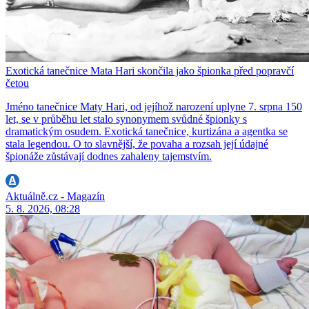
Exotická tanečnice Mata Hari skončila jako špionka před popravčí
četou
Jméno tanečnice Maty Hari, od jejíhož narození uplyne 7. srpna 150
let, se v průběhu let stalo synonymem svůdné špionky s
dramatickým osudem. Exotická tanečnice, kurtizána a agentka se
stala legendou. O to slavnější, že povaha a rozsah její údajné
špionáže zůstávají dodnes zahaleny tajemstvím.
Aktuálně.cz - Magazín
5. 8. 2026, 08:28