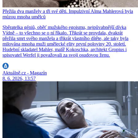
Přežila dva manžely a tři své děti. Impulzivní Alma Mahlerová byla
múzou mnoha umělců
Sběratelka géniů, oběť mužského egoismu, nejpůvabnější dívka
Vídně – to všechno se o ní říkalo. Třikrát se provdala, dvakrát
přežila smrt svého manžela a třikrát vlastního dítěte, ale taky byla
milována mnoha muži umělecké elity první poloviny 20. století.
Hudební skladatel Mahler, malíř Kokoschka, architekt Gropius i
spisovatel Werfel ji považovali za svoji osudovou ženu.
Aktuálně.cz - Magazín
8. 6. 2026, 13:57