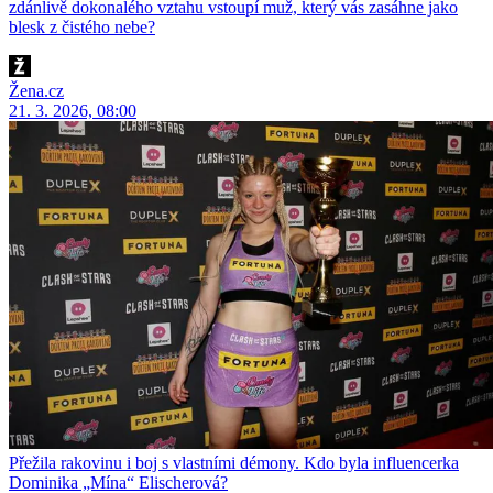
zdánlivě dokonalého vztahu vstoupí muž, který vás zasáhne jako
blesk z čistého nebe?
Žena.cz
21. 3. 2026, 08:00
Přežila rakovinu i boj s vlastními démony. Kdo byla influencerka
Dominika „Mína“ Elischerová?