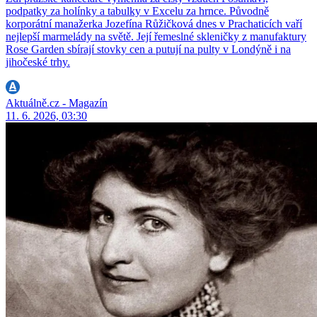
podpatky za holínky a tabulky v Excelu za hrnce. Původně
korporátní manažerka Jozefína Růžičková dnes v Prachaticích vaří
nejlepší marmelády na světě. Její řemeslné skleničky z manufaktury
Rose Garden sbírají stovky cen a putují na pulty v Londýně i na
jihočeské trhy.
Aktuálně.cz - Magazín
11. 6. 2026, 03:30