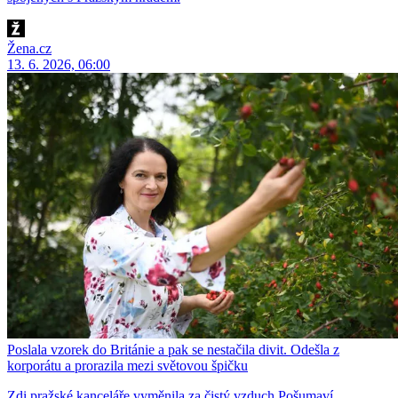
Žena.cz
13. 6. 2026, 06:00
Poslala vzorek do Británie a pak se nestačila divit. Odešla z
korporátu a prorazila mezi světovou špičku
Zdi pražské kanceláře vyměnila za čistý vzduch Pošumaví,