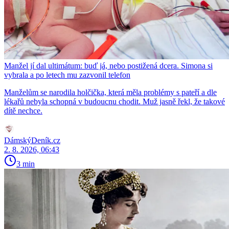
Manžel jí dal ultimátum: buď já, nebo postižená dcera. Simona si
vybrala a po letech mu zazvonil telefon
Manželům se narodila holčička, která měla problémy s pateří a dle
lékařů nebyla schopná v budoucnu chodit. Muž jasně řekl, že takové
dítě nechce.
DámskýDeník.cz
2. 8. 2026, 06:43
3 min