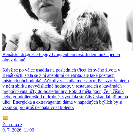
Benátská držgrešle Peggy Guggenheimová: Jeden muž a jeden
obraz denně
Když se po válce usadila na posledních třicet let svého života v
Benátkách, stala se z ní absolutní celebrita, ale také postrach
místních obchodníků. Ačkoliv vlastnila renesanční Palazzo Venier a
v něm sbírku nevyčíslitelné hodnoty, v restauracích a kavárnách
přepočítávala účty do poslední liry. Pokud měla pocit, že ji číšník
nebo gondoliér ošidil o drobné, vyvolala strašlivý skandál přímo na
ulici. Energická a extravagantní dáma v nápadných brýlích by si
vskutku pro groš nechala vrtat koleno.
Žena-in.cz
9. 7. 2026, 11:00