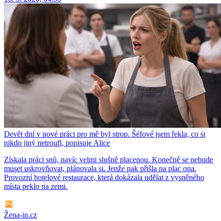
Devět dní v nové práci pro mě byl strop. Šéfové jsem řekla, co si
nikdo jiný netroufl, popisuje Alice
Získala práci snů, navíc velmi slušně placenou. Konečně se nebude
muset uskrovňovat, plánovala si. Jenže pak přišla na plac ona.
Provozní hotelové restaurace, která dokázala udělat z vysněného
místa peklo na zemi.
Žena-in.cz