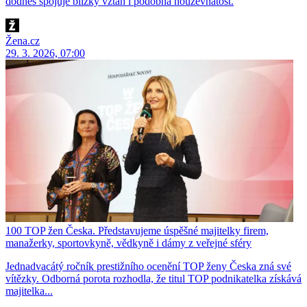
dodnes spojuje blízký vztah i podobná houževnatost.
Žena.cz
29. 3. 2026, 07:00
100 TOP žen Česka. Představujeme úspěšné majitelky firem,
manažerky, sportovkyně, vědkyně i dámy z veřejné sféry
Jednadvacátý ročník prestižního ocenění TOP ženy Česka zná své
vítězky. Odborná porota rozhodla, že titul TOP podnikatelka získává
majitelka...