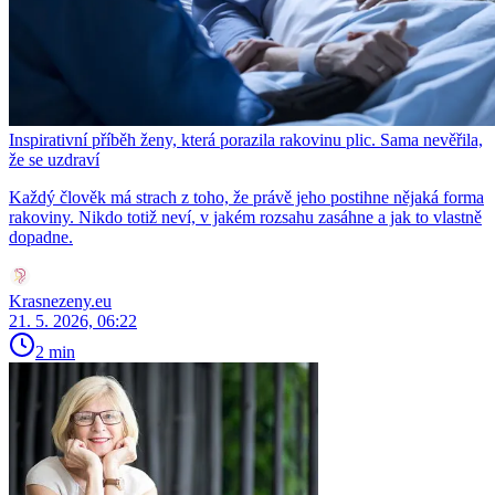
Inspirativní příběh ženy, která porazila rakovinu plic. Sama nevěřila,
že se uzdraví
Každý člověk má strach z toho, že právě jeho postihne nějaká forma
rakoviny. Nikdo totiž neví, v jakém rozsahu zasáhne a jak to vlastně
dopadne.
Krasnezeny.eu
21. 5. 2026, 06:22
2 min