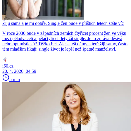
Žiju sama a je mi dobře. Single žen bude v příštích letech stále víc
V roce 2030 bude v západních zemích čtyřicet procent žen ve věku
mezi pětadvaceti a pětačtyřiceti lety žít single. Je to zpráva děsivá
nebo optimistická? Těžko říct. Ale starší dámy, které žijí samy, často
těm mladším říkají: single život je lepší než špatné manželství.
i60.cz
20. 4. 2026, 04:59
5 min