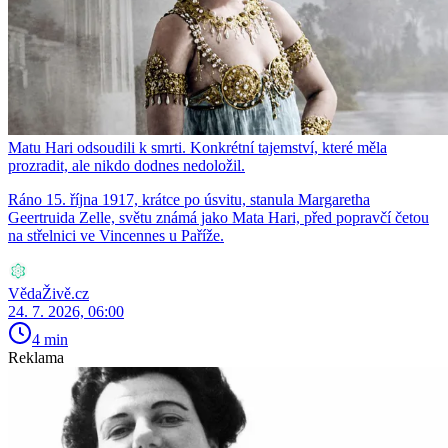
Matu Hari odsoudili k smrti. Konkrétní tajemství, které měla
prozradit, ale nikdo dodnes nedoložil.
Ráno 15. října 1917, krátce po úsvitu, stanula Margaretha
Geertruida Zelle, světu známá jako Mata Hari, před popravčí četou
na střelnici ve Vincennes u Paříže.
VědaŽivě.cz
24. 7. 2026, 06:00
4 min
Reklama