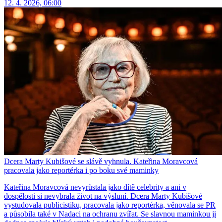
12. 4. 2026, 06:00
Dcera Marty Kubišové se slávě vyhnula. Kateřina Moravcová
pracovala jako reportérka i po boku své maminky
Kateřina Moravcová nevyrůstala jako dítě celebrity a ani v
dospělosti si nevybrala život na výsluní. Dcera Marty Kubišové
vystudovala publicistiku, pracovala jako reportérka, věnovala se PR
a působila také v Nadaci na ochranu zvířat. Se slavnou maminkou ji