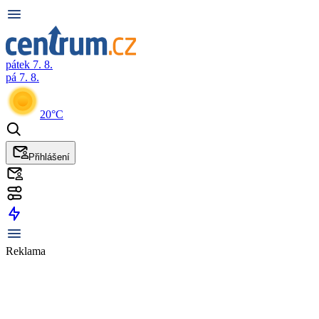
pátek 7. 8.
pá 7. 8.
20°C
Přihlášení
Reklama