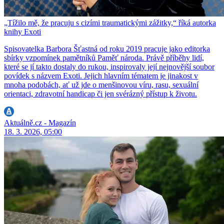
„Tížilo mě, že pracuju s cizími traumatickými zážitky,“ říká autorka
knihy Exoti
Spisovatelka Barbora Šťastná od roku 2019 pracuje jako editorka
sbírky vzpomínek pamětníků Paměť národa. Právě příběhy lidí,
které se jí takto dostaly do rukou, inspirovaly její nejnovější soubor
povídek s názvem Exoti. Jejich hlavním tématem je jinakost v
mnoha podobách, ať už jde o menšinovou víru, rasu, sexuální
orientaci, zdravotní handicap či jen svérázný přístup k životu.
Aktuálně.cz - Magazín
18. 3. 2026, 05:00