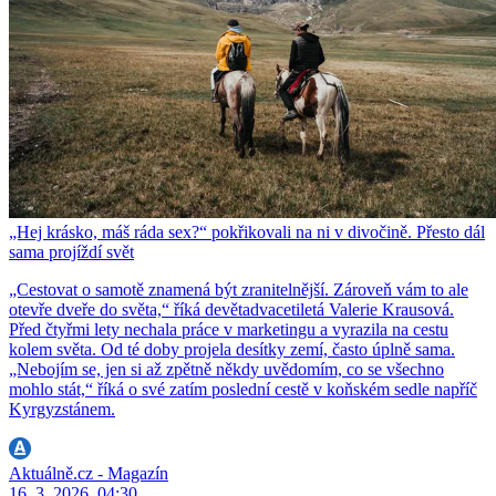
„Hej krásko, máš ráda sex?“ pokřikovali na ni v divočině. Přesto dál
sama projíždí svět
„Cestovat o samotě znamená být zranitelnější. Zároveň vám to ale
otevře dveře do světa,“ říká devětadvacetiletá Valerie Krausová.
Před čtyřmi lety nechala práce v marketingu a vyrazila na cestu
kolem světa. Od té doby projela desítky zemí, často úplně sama.
„Nebojím se, jen si až zpětně někdy uvědomím, co se všechno
mohlo stát,“ říká o své zatím poslední cestě v koňském sedle napříč
Kyrgyzstánem.
Aktuálně.cz - Magazín
16. 3. 2026, 04:30