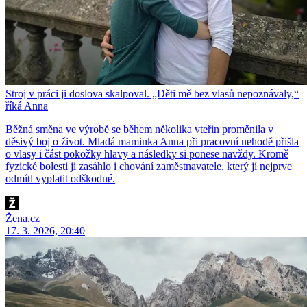
Stroj v práci ji doslova skalpoval. „Děti mě bez vlasů nepoznávaly,“
říká Anna
Běžná směna ve výrobě se během několika vteřin proměnila v
děsivý boj o život. Mladá maminka Anna při pracovní nehodě přišla
o vlasy i část pokožky hlavy a následky si ponese navždy. Kromě
fyzické bolesti ji zasáhlo i chování zaměstnavatele, který jí nejprve
odmítl vyplatit odškodné.
Žena.cz
17. 3. 2026, 20:40