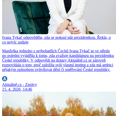
Ivana Tykač odpověděla, zda se pokusí stát prezidentkou. Řekla, o
co nejvíc usiluje
Manželka jednoho z nejbohatších Čechů Ivana Tykač se ve středu
po poledni vyjádřila k tomu, zda zvažuje kandidaturu na prezidentku
České republiky. V odpovědi na dotazy Aktuálně.cz se zároveň
rozpovídala o tom, proč založila svůj vlastní institut a zda má ambici
nějakým způsobem ovlivňovat dění či směřování České republiky.
Aktuálně.cz - Zprávy
15. 4. 2026, 14:46