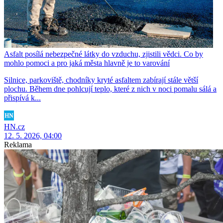
Asfalt posílá nebezpečné látky do vzduchu, zjistili vědci. Co by
mohlo pomoci a pro jaká města hlavně je to varování
Silnice, parkoviště, chodníky kryté asfaltem zabírají stále větší
plochu. Během dne pohlcují teplo, které z nich v noci pomalu sálá a
přispívá k...
HN.cz
12. 5. 2026, 04:00
Reklama