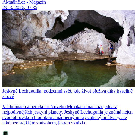
Aktuálně.cz - Magazín
29. 3. 2026, 07:35
Jeskyně Lechuguilla: podzemní svět, kde život přežívá díky kyselině
sírové
V hlubinách amerického Nového Mexika se nachází jedna z
nejpodivnějších jeskyní planety. Jeskyně Lechuguilla je známá nejen
svou obrovskou hloubkou a nádhernými krystalickými útvary, ale
také neobvyklým způsobem, jakým vznikla.