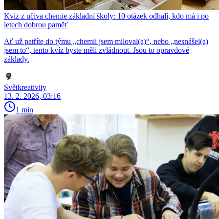
Kvíz z učiva chemie základní školy: 10 otázek odhalí, kdo má i po
letech dobrou paměť
Ať už patříte do týmu „chemii jsem miloval(a)“, nebo „nesnášel(a)
jsem to“, tento kvíz byste měli zvládnout. Jsou to opravdové
základy.
Světkreativity
13. 2. 2026, 03:16
1 min