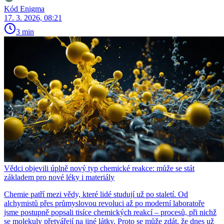
Kód Enigma
17. 3. 2026, 08:21
3 min
Vědci objevili úplně nový typ chemické reakce: může se stát
základem pro nové léky i materiály
Chemie patří mezi vědy, které lidé studují už po staletí. Od
alchymistů přes průmyslovou revoluci až po moderní laboratoře
jsme postupně popsali tisíce chemických reakcí – procesů, při nichž
se molekuly přetvářejí na jiné látky. Proto se může zdát, že dnes už