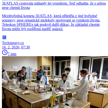
3I/ATLAS cestovala miliardy let vesmírem. Teď odhalila, že s sebou
nese chemii života
Mezihvězdná kometa 3I/ATLAS, která přiletěla z jiné hvězdné
soustavy, nese organické molekuly spojované se vznikem života.
Teleskop SPHEREx tak poskytl další důkaz, že základní chemie
života může být rozšířená napříč galaxií.
Techzpravy.cz
16. 2. 2026, 07:30
7 min