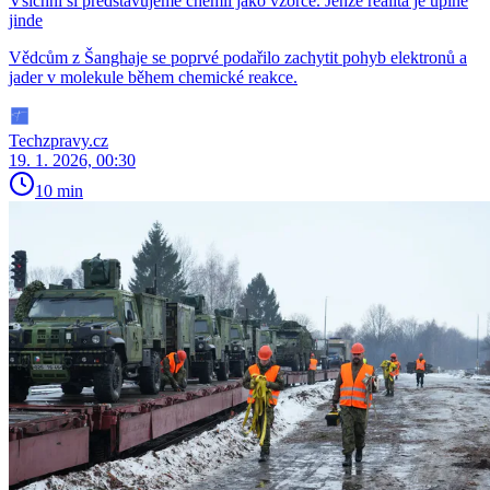
Všichni si představujeme chemii jako vzorce. Jenže realita je úplně
jinde
Vědcům z Šanghaje se poprvé podařilo zachytit pohyb elektronů a
jader v molekule během chemické reakce.
Techzpravy.cz
19. 1. 2026, 00:30
10 min