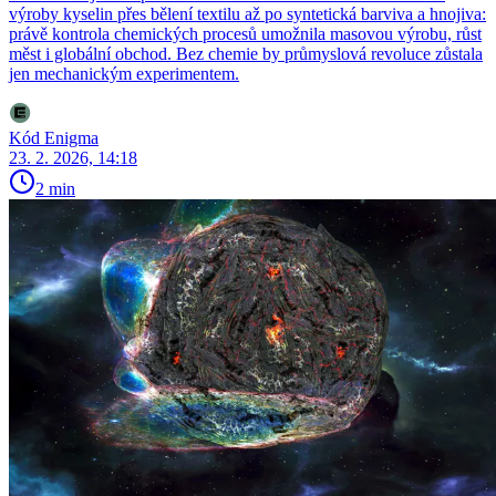
výroby kyselin přes bělení textilu až po syntetická barviva a hnojiva:
právě kontrola chemických procesů umožnila masovou výrobu, růst
měst i globální obchod. Bez chemie by průmyslová revoluce zůstala
jen mechanickým experimentem.
Kód Enigma
23. 2. 2026, 14:18
2 min