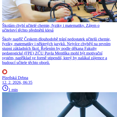
Školám chybí učitelé chemie, fyziky i matematiky. Zájem o
učitelství těchto předmětů klesá
Školy napříč Českem dlouhodobě trápí nedostatek učitelů chemie,
fyziky, matematiky i některých jazyků. Nejvíce chybějí na prvním
stupni základních škol. Řešením by podle děkana Fakulty
pedagogické (FPE) ZČU Pavla Mentlíka mohl být motivační
systém, například ve formě stipendií, který by nalákal zájemce a
budoucí učitele těchto oborů.
Plzeňská Drbna
12. 2. 2026, 06:35
1 min