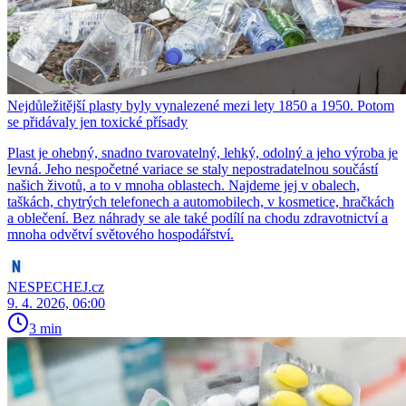
Nejdůležitější plasty byly vynalezené mezi lety 1850 a 1950. Potom
se přidávaly jen toxické přísady
Plast je ohebný, snadno tvarovatelný, lehký, odolný a jeho výroba je
levná. Jeho nespočetné variace se staly nepostradatelnou součástí
našich životů, a to v mnoha oblastech. Najdeme jej v obalech,
taškách, chytrých telefonech a automobilech, v kosmetice, hračkách
a oblečení. Bez náhrady se ale také podílí na chodu zdravotnictví a
mnoha odvětví světového hospodářství.
NESPECHEJ.cz
9. 4. 2026, 06:00
3 min