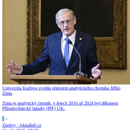
Univerzita Karlova zvolila rektorem analytického chemika Jiřího
Zimu
Zima je analytický chemik, v letech 2016 až 2024 byl děkanem
Přírodovědecké fakulty (PřF) UK.
Zprávy - Aktuálně.cz