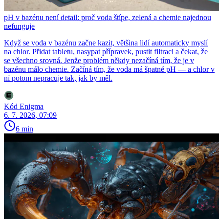
pH v bazénu není detail: proč voda štípe, zelená a chemie najednou
nefunguje
Když se voda v bazénu začne kazit, většina lidí automaticky myslí
na chlor. Přidat tabletu, nasypat přípravek, pustit filtraci a čekat, že
se všechno srovná. Jenže problém někdy nezačíná tím, že je v
bazénu málo chemie. Začíná tím, že voda má špatné pH — a chlor v
ní potom nepracuje tak, jak by měl.
Kód Enigma
6. 7. 2026, 07:09
6 min