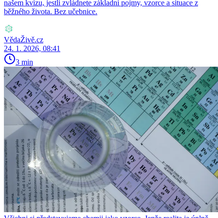
našem kvízu, jestli zvládnete základní pojmy, vzorce a situace z
běžného života. Bez učebnice.
VědaŽivě.cz
24. 1. 2026, 08:41
3 min