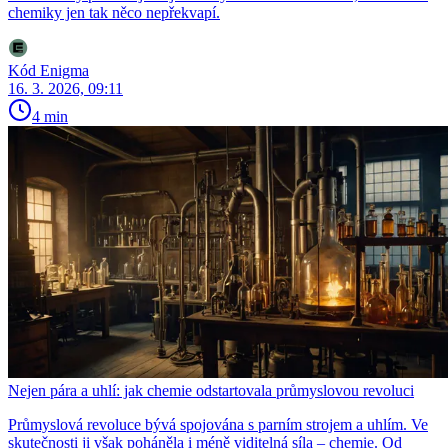
chemiky jen tak něco nepřekvapí.
Kód Enigma
16. 3. 2026, 09:11
4 min
Nejen pára a uhlí: jak chemie odstartovala průmyslovou revoluci
Průmyslová revoluce bývá spojována s parním strojem a uhlím. Ve
skutečnosti ji však poháněla i méně viditelná síla – chemie. Od