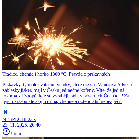
Tradice, chemie i horko 1300 °C: Pravda o prskavkách
Prskavky, ty malé sváteční tyčinky, které rozzáří Vánoce a Silvestr
záblesky jisker, mají v Česku jedinečné kořeny. Víte, že jediná
továrna v Evropě, kde se vyrábějí, sídlí v severních Čechách? Za
jejich krásou ale stojí i dřina, chemie a potenciální nebezpečí.
NESPECHEJ.cz
23. 11. 2025, 20:40
3 min