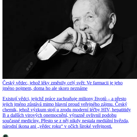
Český vědec, jehož léky změnily celý svět: Ve farmacii je jeho
jméno pojmem, doma ho ale skoro neznáme
Existují vědci, jejichž práce zachraňuje miliony životů – a přesto
jejich jméno zůstává mimo hlavní proud veřejného zájmu. Český
chemik, jehož výzkum stojí u zrodu moderní léčby HIV, hepatitidy
B a dalších virových onemocnění, výrazně ovlivnil podobu
současné medicíny. Přesto se z něj nikdy nestala mediální hvězda,
národní ikona ani „vědec roku“ v očích široké veřejnosti.