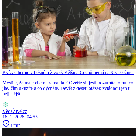
Kvíz: Chemie v běžném životě. Většina Čechů nemá na 9 z 10 šanci
Myslíte, že máte chemii v malíku? Ověřte si, jestli rozumíte tomu, co
jíte, čím uklízíte a co dýcháte. Devět z deseti otázek zvládnou jen ti
nejjistější.
VědaŽivě.cz
16. 1. 2026, 04:55
3 min