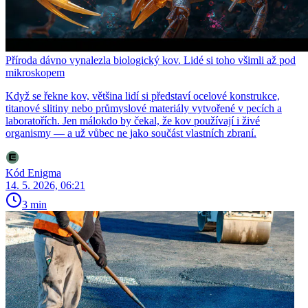
Příroda dávno vynalezla biologický kov. Lidé si toho všimli až pod
mikroskopem
Když se řekne kov, většina lidí si představí ocelové konstrukce,
titanové slitiny nebo průmyslové materiály vytvořené v pecích a
laboratořích. Jen málokdo by čekal, že kov používají i živé
organismy — a už vůbec ne jako součást vlastních zbraní.
Kód Enigma
14. 5. 2026, 06:21
3 min