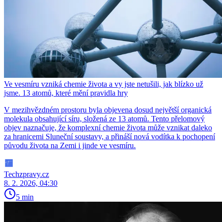
Ve vesmíru vzniká chemie života a vy jste netušili, jak blízko už
jsme. 13 atomů, které mění pravidla hry
V mezihvězdném prostoru byla objevena dosud největší organická
molekula obsahující síru, složená ze 13 atomů. Tento přelomový
objev naznačuje, že komplexní chemie života může vznikat daleko
za hranicemi Sluneční soustavy, a přináší nová vodítka k pochopení
původu života na Zemi i jinde ve vesmíru.
Techzpravy.cz
8. 2. 2026, 04:30
5 min