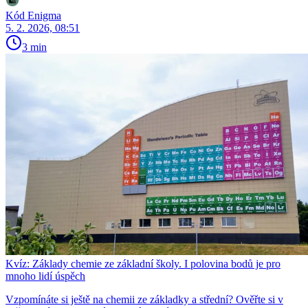
Kód Enigma
5. 2. 2026, 08:51
3 min
Kvíz: Základy chemie ze základní školy. I polovina bodů je pro
mnoho lidí úspěch
Vzpomínáte si ještě na chemii ze základky a střední? Ověřte si v