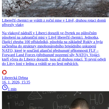
Liberečtí chemici se vrátili z roční mise v Litvě, druhou rotaci domů
přivezly vlaky
Na vlakové nádraží v Liberci dorazili ve čtvrtek po půlročním
působení na zahraniční misi v Litvě liberečtí chemici. Jednotka,
čítající zhruba 100 příslušníků, působila na základně Rukly a byla
začleněna do struktury mnohonárodního brigádního uskupení
NATO, které je součástí alianční předsunuté přítomnosti FLF –
Forward Land Forces (předsunuté pozemní síly NATO). Vojáci,
kteří včera do Liberce dorazili, jsou už druhou rotací. Ti první odjeli
do Litvy loni v lednu a vrátili se po šesti měsících.
Liberecká Drbna
16. 1. 2026, 15:35
1 min