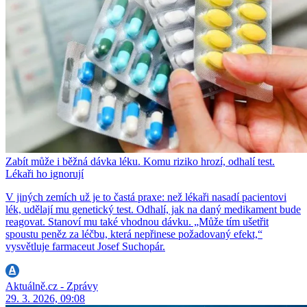
Zabít může i běžná dávka léku. Komu riziko hrozí, odhalí test.
Lékaři ho ignorují
V jiných zemích už je to častá praxe: než lékaři nasadí pacientovi
lék, udělají mu genetický test. Odhalí, jak na daný medikament bude
reagovat. Stanoví mu také vhodnou dávku. „Může tím ušetřit
spoustu peněz za léčbu, která nepřinese požadovaný efekt,“
vysvětluje farmaceut Josef Suchopár.
Aktuálně.cz - Zprávy
29. 3. 2026, 09:08