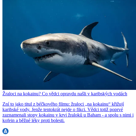
Žraloci na kokainu? Co vědci opravdu našli v karibských vodách
Zní to jako titul z béčkového filmu: žraloci „na kokainu“ křižují
karibské vody. Jenže tentokrát nejde o fikci. Vědci totiž poprvé
zaznamenali stopy kokainu v krvi žraloků u Baham - a spolu s nimi i
kofein a běžné léky proti bolesti.