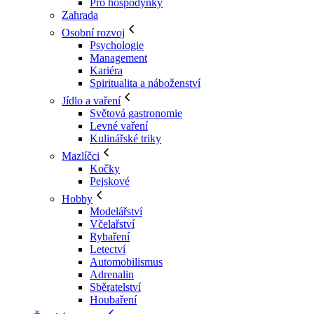
Pro hospodyňky
Zahrada
Osobní rozvoj
Psychologie
Management
Kariéra
Spiritualita a náboženství
Jídlo a vaření
Světová gastronomie
Levné vaření
Kulinářské triky
Mazlíčci
Kočky
Pejskové
Hobby
Modelářství
Včelařství
Rybaření
Letectví
Automobilismus
Adrenalin
Sběratelství
Houbaření