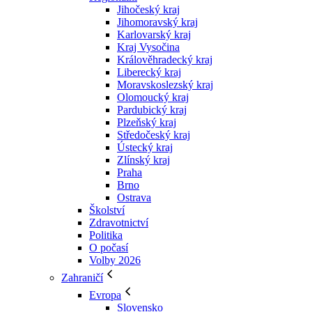
Jihočeský kraj
Jihomoravský kraj
Karlovarský kraj
Kraj Vysočina
Králověhradecký kraj
Liberecký kraj
Moravskoslezský kraj
Olomoucký kraj
Pardubický kraj
Plzeňský kraj
Středočeský kraj
Ústecký kraj
Zlínský kraj
Praha
Brno
Ostrava
Školství
Zdravotnictví
Politika
O počasí
Volby 2026
Zahraničí
Evropa
Slovensko