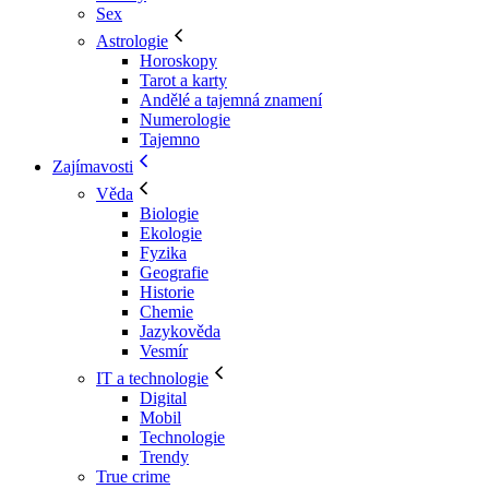
Sex
Astrologie
Horoskopy
Tarot a karty
Andělé a tajemná znamení
Numerologie
Tajemno
Zajímavosti
Věda
Biologie
Ekologie
Fyzika
Geografie
Historie
Chemie
Jazykověda
Vesmír
IT a technologie
Digital
Mobil
Technologie
Trendy
True crime