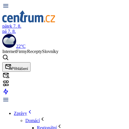
pátek 7. 8.
pá 7. 8.
22°C
Internet
Firmy
Recepty
Slovníky
Přihlášení
Zprávy
Domácí
Regionální