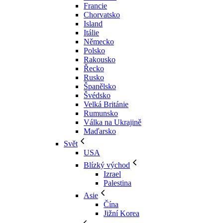
Francie
Chorvatsko
Island
Itálie
Německo
Polsko
Rakousko
Řecko
Rusko
Španělsko
Švédsko
Velká Británie
Rumunsko
Válka na Ukrajině
Maďarsko
Svět
USA
Blízký východ
Izrael
Palestina
Asie
Čína
Jižní Korea