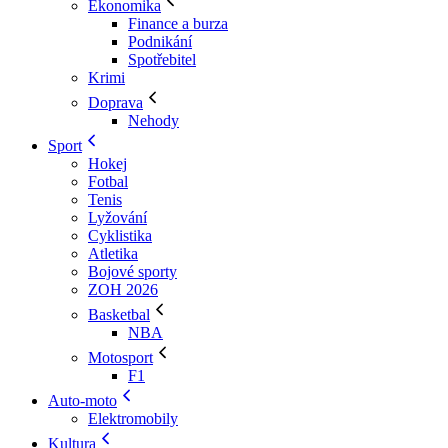
Ekonomika
Finance a burza
Podnikání
Spotřebitel
Krimi
Doprava
Nehody
Sport
Hokej
Fotbal
Tenis
Lyžování
Cyklistika
Atletika
Bojové sporty
ZOH 2026
Basketbal
NBA
Motosport
F1
Auto-moto
Elektromobily
Kultura