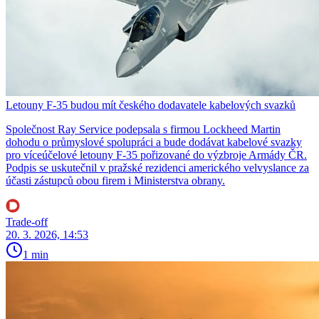
Letouny F-35 budou mít českého dodavatele kabelových svazků
Společnost Ray Service podepsala s firmou Lockheed Martin
dohodu o průmyslové spolupráci a bude dodávat kabelové svazky
pro víceúčelové letouny F-35 pořizované do výzbroje Armády ČR.
Podpis se uskutečnil v pražské rezidenci amerického velvyslance za
účasti zástupců obou firem i Ministerstva obrany.
Trade-off
20. 3. 2026, 14:53
1 min