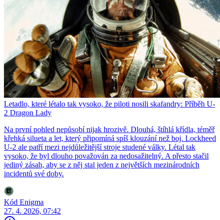
Letadlo, které létalo tak vysoko, že piloti nosili skafandry: Příběh U-
2 Dragon Lady
Na první pohled nepůsobí nijak hrozivě. Dlouhá, štíhlá křídla, téměř
křehká silueta a let, který připomíná spíš klouzání než boj. Lockheed
U-2 ale patří mezi nejdůležitější stroje studené války. Létal tak
vysoko, že byl dlouho považován za nedosažitelný. A přesto stačil
jediný zásah, aby se z něj stal jeden z největších mezinárodních
incidentů své doby.
Kód Enigma
27. 4. 2026, 07:42