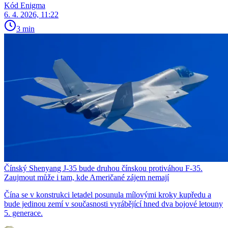
Kód Enigma
6. 4. 2026, 11:22
3 min
Čínský Shenyang J-35 bude druhou čínskou protiváhou F-35.
Zaujmout může i tam, kde Američané zájem nemají
Čína se v konstrukci letadel posunula mílovými kroky kupředu a
bude jedinou zemí v současnosti vyrábějící hned dva bojové letouny
5. generace.