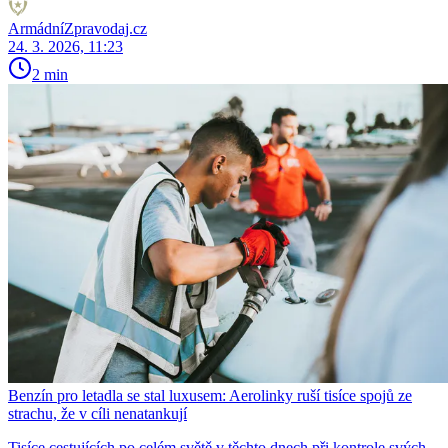
ArmádníZpravodaj.cz
24. 3. 2026, 11:23
2 min
Benzín pro letadla se stal luxusem: Aerolinky ruší tisíce spojů ze
strachu, že v cíli nenatankují
Tisíce cestujících po celém světě v těchto dnech při kontrole svých