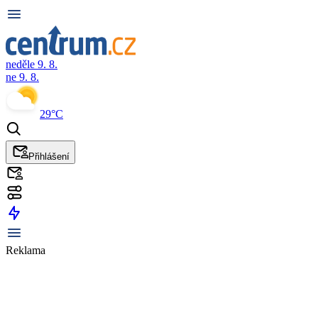
neděle 9. 8.
ne 9. 8.
29°C
Přihlášení
Reklama