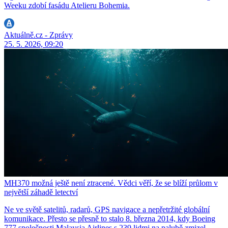
Weeku zdobí fasádu Atelieru Bohemia.
Aktuálně.cz - Zprávy
25. 5. 2026, 09:20
MH370 možná ještě není ztracené. Vědci věří, že se blíží průlom v
největší záhadě letectví
Ne ve světě satelitů, radarů, GPS navigace a nepřetržité globální
komunikace. Přesto se přesně to stalo 8. března 2014, kdy Boeing
777 společnosti Malaysia Airlines s 239 lidmi na palubě zmizel