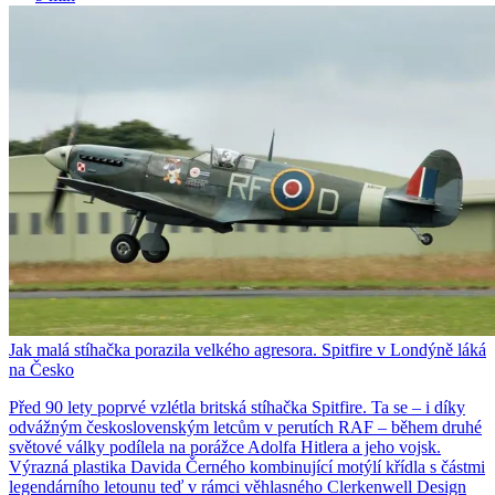
Jak malá stíhačka porazila velkého agresora. Spitfire v Londýně láká
na Česko
Před 90 lety poprvé vzlétla britská stíhačka Spitfire. Ta se – i díky
odvážným československým letcům v perutích RAF – během druhé
světové války podílela na porážce Adolfa Hitlera a jeho vojsk.
Výrazná plastika Davida Černého kombinující motýlí křídla s částmi
legendárního letounu teď v rámci věhlasného Clerkenwell Design