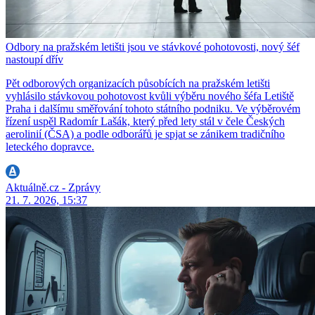
Odbory na pražském letišti jsou ve stávkové pohotovosti, nový šéf
nastoupí dřív
Pět odborových organizacích působících na pražském letišti
vyhlásilo stávkovou pohotovost kvůli výběru nového šéfa Letiště
Praha i dalšímu směřování tohoto státního podniku. Ve výběrovém
řízení uspěl Radomír Lašák, který před lety stál v čele Českých
aerolinií (ČSA) a podle odborářů je spjat se zánikem tradičního
leteckého dopravce.
Aktuálně.cz - Zprávy
21. 7. 2026, 15:37