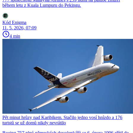
během letu z Kuala Lumpuru do Pekingu.
Kód Enigma
11. 5. 2026, 07:09
4 min
Pět minut hrůzy nad Karibikem. Stačilo jedno vosí hnízdo a 176
turistů se už domů nikdy nevrátilo
Boeing 757 plný německých dovolenkářů se 6. února 1996 zřítil do