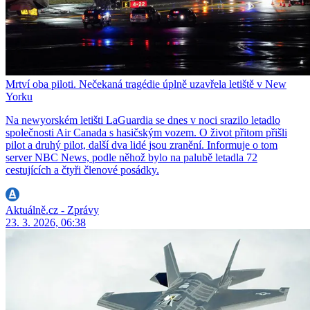
Mrtví oba piloti. Nečekaná tragédie úplně uzavřela letiště v New
Yorku
Na newyorském letišti LaGuardia se dnes v noci srazilo letadlo
společnosti Air Canada s hasičským vozem. O život přitom přišli
pilot a druhý pilot, další dva lidé jsou zranění. Informuje o tom
server NBC News, podle něhož bylo na palubě letadla 72
cestujících a čtyři členové posádky.
Aktuálně.cz - Zprávy
23. 3. 2026, 06:38