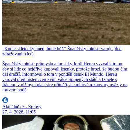
„Kupte si letenky hned, bude hůř.“ Španělský ministr varuje před
zdražováním letů
Španělský ministr průmyslu a turistiky Jordi Hereu vyzval k tomu,
aby si lidé co nejdříve kupovali letenky, protože hrozí, že budou čím
dál dražší. Informoval o tom v pondělí deník El Mundo. Hereu
varoval před růstem cen kvůli válce Spojených států a Izraele s
Íránem, v níž nyní platí sice příměří, ale mírové rozhovory uvázly na
mrtvém bodě.
Aktuálně.cz - Zprávy
27. 4. 2026, 11:05