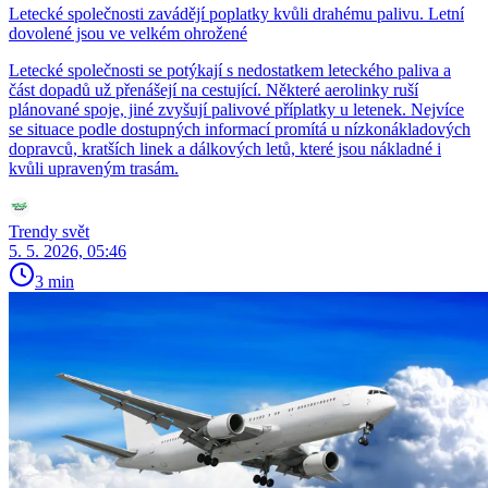
Letecké společnosti zavádějí poplatky kvůli drahému palivu. Letní
dovolené jsou ve velkém ohrožené
Letecké společnosti se potýkají s nedostatkem leteckého paliva a
část dopadů už přenášejí na cestující. Některé aerolinky ruší
plánované spoje, jiné zvyšují palivové příplatky u letenek. Nejvíce
se situace podle dostupných informací promítá u nízkonákladových
dopravců, kratších linek a dálkových letů, které jsou nákladné i
kvůli upraveným trasám.
Trendy svět
5. 5. 2026, 05:46
3 min