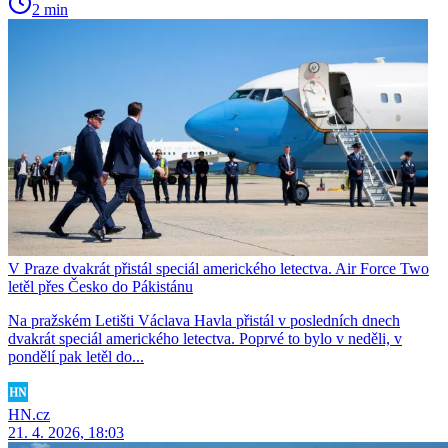
2 min
V Praze dvakrát přistál speciál amerického letectva. Air Force Two
letěl přes Česko do Pákistánu
Na pražském Letišti Václava Havla přistál v posledních dnech
dvakrát speciál amerického letectva. Poprvé to bylo v neděli, v
pondělí pak letěl do...
HN.cz
21. 4. 2026, 18:03