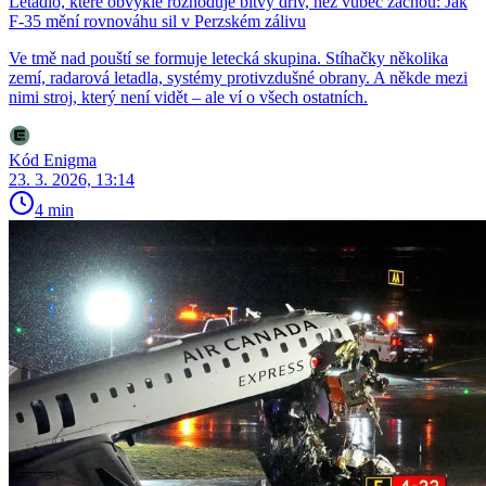
Letadlo, které obvykle rozhoduje bitvy dřív, než vůbec začnou: Jak
F-35 mění rovnováhu sil v Perzském zálivu
Ve tmě nad pouští se formuje letecká skupina. Stíhačky několika
zemí, radarová letadla, systémy protivzdušné obrany. A někde mezi
nimi stroj, který není vidět – ale ví o všech ostatních.
Kód Enigma
23. 3. 2026, 13:14
4 min