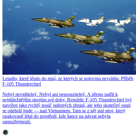
Letadlo, které létalo do misí, ze kterých se polovina nevrátila: Příběh
F-105 Thunderchief
Nebyl neviditelný. Nebyl ani neporazitelný. A přesto patřil k
nejdůležitějším strojům své doby. Republic F-105 Thunderchief byl
navržen jako rychlý nosič jaderných zbraní, ale jeho skutečný osud
se odehrál jinde — nad Vietnamem. Tam se z něj stal stroj, který
opakovaně létal do prostředí, kde šance na návrat nebyla
samozřejmostí.