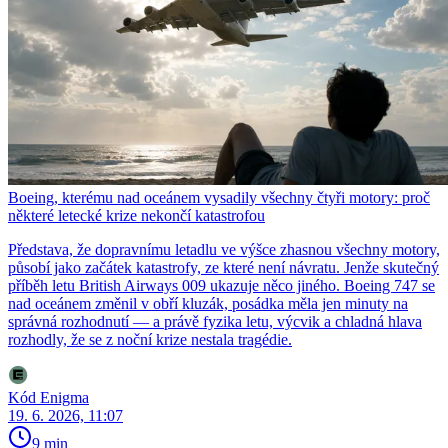
Boeing, kterému nad oceánem vysadily všechny čtyři motory: proč
některé letecké krize nekončí katastrofou
Představa, že dopravnímu letadlu ve výšce zhasnou všechny motory,
působí jako začátek katastrofy, ze které není návratu. Jenže skutečný
příběh letu British Airways 009 ukazuje něco jiného. Boeing 747 se
nad oceánem změnil v obří kluzák, posádka měla jen minuty na
správná rozhodnutí — a právě fyzika letu, výcvik a chladná hlava
rozhodly, že se z noční krize nestala tragédie.
Kód Enigma
19. 6. 2026, 11:07
9 min