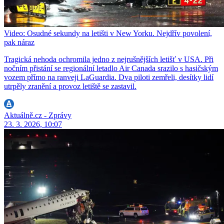
Video: Osudné sekundy na letišti v New Yorku. Nejdřív povolení,
pak náraz
Tragická nehoda ochromila jedno z nejrušnějších letišť v USA. Při
nočním přistání se regionální letadlo Air Canada srazilo s hasičským
vozem přímo na ranveji LaGuardia. Dva piloti zemřeli, desítky lidí
utrpěly zranění a provoz letiště se zastavil.
Aktuálně.cz - Zprávy
23. 3. 2026, 10:07