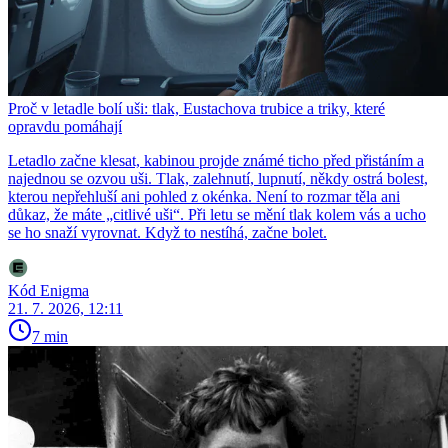
Proč v letadle bolí uši: tlak, Eustachova trubice a triky, které
opravdu pomáhají
Letadlo začne klesat, kabinou projde známé ticho před přistáním a
najednou se ozvou uši. Tlak, zalehnutí, lupnutí, někdy ostrá bolest,
kterou nepřehluší ani pohled z okénka. Není to rozmar těla ani
důkaz, že máte „citlivé uši“. Při letu se mění tlak kolem vás a ucho
se ho snaží vyrovnat. Když to nestíhá, začne bolet.
Kód Enigma
21. 7. 2026, 12:11
7 min