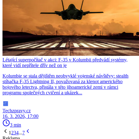
Létající superpočítač v akci: F-35 v Kolumbii předvádí systémy,
které vidí nepřítele dřív než on je
Kolumbie se stala dějištěm neobvyklé vojenské návštěvy: stealth
stíhačka F-35 Lightning II, považovaná za klenot amerického
bojového letectva, přistála v této jihoamerické zemi v rámci
programu společných cvičení a ukázek...
Techzpravy.cz
16. 3. 2026, 17:00
3 min
1
2
3
4
...
7
Reklama