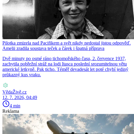
Pilotka zmizela nad Pacifikem a svět nikdy nedostal jistou odpověď.
Amelii zradila soustava teček a čárek i špatná příprava
Dvě minuty po osmé ráno tichomořského času, 2. července 1937,
zachytila pobřežní stráž na lodi Itasca poslední srozumitelnou větu
americké letkyně. Pak ticho. Téměř devadesát let poté chybí jediný
průkazný kus vraku.
VědaŽivě.cz
12. 7. 2026, 04:49
4 min
Reklama