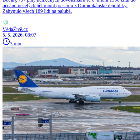
oceánu necelých pět minut po startu z Dominikánské republiky.
Zahynulo všech 189 lidí na palubě.
VědaŽivě.cz
5. 5. 2026, 08:07
3 min