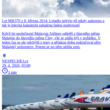
Let MH370 z 8. března 2014: Letadlo nebylo již nikdy nalezeno a
tak je letecká katastrofa zahalena řadou podivností
Když let společnosti Malaysia Airlines odletěl z hlavního města
Malajsie do hlavního města Číny, vše se zdálo být v pořádku. V
jeden čas se ale odchýlil z trasy a nějakou dobu pokračoval přes
Malajský poloostrov. Potom se po něm slehla zem.
NESPECHEJ.cz
29. 4. 2026, 05:00
3 min