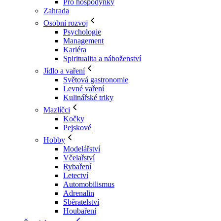
Pro hospodyňky
Zahrada
Osobní rozvoj
Psychologie
Management
Kariéra
Spiritualita a náboženství
Jídlo a vaření
Světová gastronomie
Levné vaření
Kulinářské triky
Mazlíčci
Kočky
Pejskové
Hobby
Modelářství
Včelařství
Rybaření
Letectví
Automobilismus
Adrenalin
Sběratelství
Houbaření