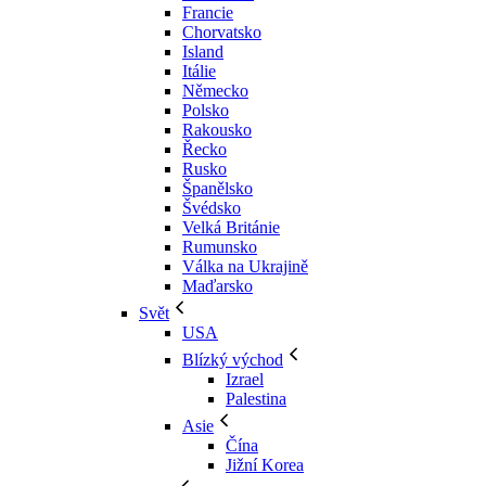
Francie
Chorvatsko
Island
Itálie
Německo
Polsko
Rakousko
Řecko
Rusko
Španělsko
Švédsko
Velká Británie
Rumunsko
Válka na Ukrajině
Maďarsko
Svět
USA
Blízký východ
Izrael
Palestina
Asie
Čína
Jižní Korea