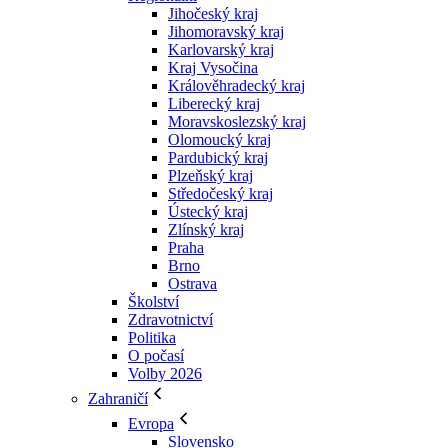
Jihočeský kraj
Jihomoravský kraj
Karlovarský kraj
Kraj Vysočina
Králověhradecký kraj
Liberecký kraj
Moravskoslezský kraj
Olomoucký kraj
Pardubický kraj
Plzeňský kraj
Středočeský kraj
Ústecký kraj
Zlínský kraj
Praha
Brno
Ostrava
Školství
Zdravotnictví
Politika
O počasí
Volby 2026
Zahraničí
Evropa
Slovensko