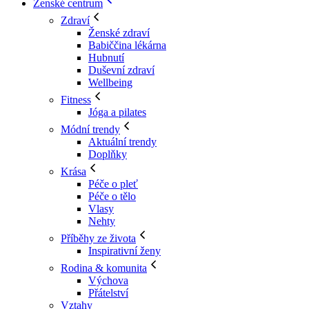
Ženské centrum
Zdraví
Ženské zdraví
Babiččina lékárna
Hubnutí
Duševní zdraví
Wellbeing
Fitness
Jóga a pilates
Módní trendy
Aktuální trendy
Doplňky
Krása
Péče o pleť
Péče o tělo
Vlasy
Nehty
Příběhy ze života
Inspirativní ženy
Rodina & komunita
Výchova
Přátelství
Vztahy