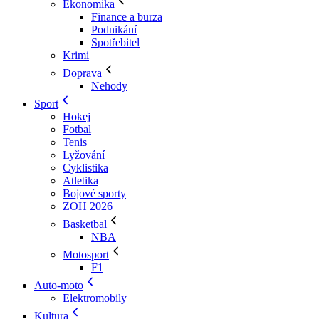
Ekonomika
Finance a burza
Podnikání
Spotřebitel
Krimi
Doprava
Nehody
Sport
Hokej
Fotbal
Tenis
Lyžování
Cyklistika
Atletika
Bojové sporty
ZOH 2026
Basketbal
NBA
Motosport
F1
Auto-moto
Elektromobily
Kultura