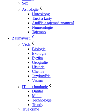
Sex
Astrologie
Horoskopy
Tarot a karty
Andělé a tajemná znamení
Numerologie
Tajemno
Zajímavosti
Věda
Biologie
Ekologie
Fyzika
Geografie
Historie
Chemie
Jazykověda
Vesmír
IT a technologie
Digital
Mobil
Technologie
Trendy
True crime