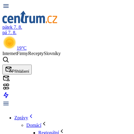
pátek 7. 8.
pá 7. 8.
19°C
Internet
Firmy
Recepty
Slovníky
Přihlášení
Zprávy
Domácí
Regionální