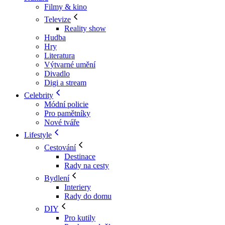
Filmy & kino
Televize
Reality show
Hudba
Hry
Literatura
Výtvarné umění
Divadlo
Digi a stream
Celebrity
Módní policie
Pro pamětníky
Nové tváře
Lifestyle
Cestování
Destinace
Rady na cesty
Bydlení
Interiery
Rady do domu
DIY
Pro kutily