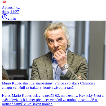
Aplausin.cz
dnes, 11:27
2 min
Mário Kubec slaví 62. narozeniny. Prince i vojáka z Chlapců a
chlapů vyměnil za traktory, koně a život na ranči
Herec Mário Kubec oslaví v neděli 62. narozeniny. Hektický život a
svět televizních kamer před lety vyměnil za touhu po svobodě na
rodinné farmě v Krušných horách.