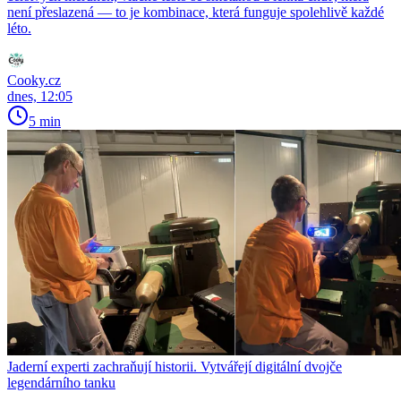
není přeslazená — to je kombinace, která funguje spolehlivě každé
léto.
Cooky.cz
dnes, 12:05
5 min
Jaderní experti zachraňují historii. Vytvářejí digitální dvojče
legendárního tanku