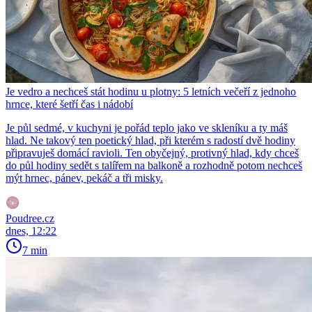
Je vedro a nechceš stát hodinu u plotny: 5 letních večeří z jednoho
hrnce, které šetří čas i nádobí
Je půl sedmé, v kuchyni je pořád teplo jako ve skleníku a ty máš
hlad. Ne takový ten poetický hlad, při kterém s radostí dvě hodiny
připravuješ domácí ravioli. Ten obyčejný, protivný hlad, kdy chceš
do půl hodiny sedět s talířem na balkoně a rozhodně potom nechceš
mýt hrnec, pánev, pekáč a tři misky.
Poudree.cz
dnes, 12:22
7 min