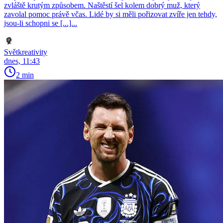
zvláště krutým způsobem. Naštěstí šel kolem dobrý muž, který
zavolal pomoc právě včas. Lidé by si měli pořizovat zvíře jen tehdy,
jsou-li schopni se [...]...
Světkreativity
dnes, 11:43
2 min