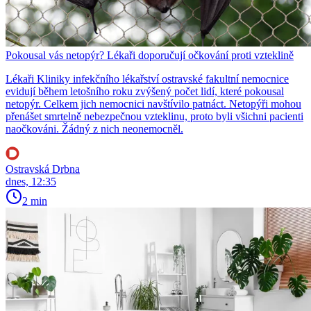
Pokousal vás netopýr? Lékaři doporučují očkování proti vzteklině
Lékaři Kliniky infekčního lékařství ostravské fakultní nemocnice
evidují během letošního roku zvýšený počet lidí, které pokousal
netopýr. Celkem jich nemocnici navštívilo patnáct. Netopýři mohou
přenášet smrtelně nebezpečnou vzteklinu, proto byli všichni pacienti
naočkováni. Žádný z nich neonemocněl.
Ostravská Drbna
dnes, 12:35
2 min