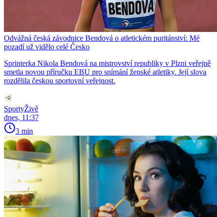
Odvážná česká závodnice Bendová o atletickém puritánství: Mé
pozadí už vidělo celé Česko
Sprinterka Nikola Bendová na mistrovství republiky v Plzni veřejně
smetla novou příručku EBU pro snímání ženské atletiky. Její slova
rozdělila českou sportovní veřejnost.
SportyŽivě
dnes, 11:37
3 min