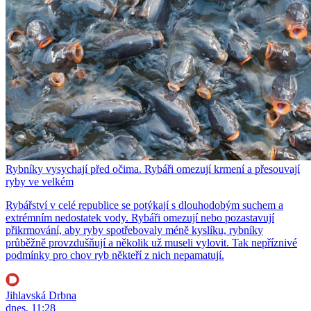
Rybníky vysychají před očima. Rybáři omezují krmení a přesouvají
ryby ve velkém
Rybářství v celé republice se potýkají s dlouhodobým suchem a
extrémním nedostatek vody. Rybáři omezují nebo pozastavují
přikrmování, aby ryby spotřebovaly méně kyslíku, rybníky
průběžně provzdušňují a několik už museli vylovit. Tak nepříznivé
podmínky pro chov ryb někteří z nich nepamatují.
Jihlavská Drbna
dnes, 11:28