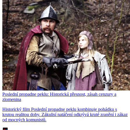
Poslední propadne peklu: Historická přesnost, zásah cenzury a
zlomenina
Historický film Poslední propadne peklu kombinuje pohádku s
krutou realitou doby. Zákulisí natáčení odkrývá kruté zranění i zákaz
od mocných komunistů.