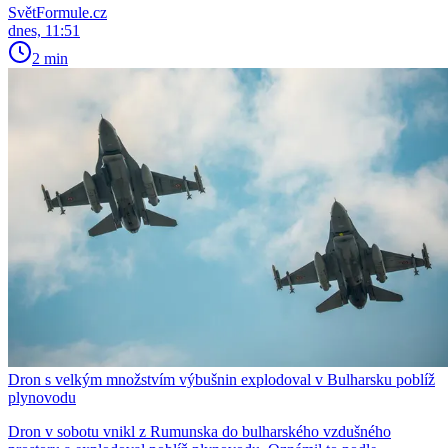
SvětFormule.cz
dnes, 11:51
2 min
Dron s velkým množstvím výbušnin explodoval v Bulharsku poblíž
plynovodu
Dron v sobotu vnikl z Rumunska do bulharského vzdušného