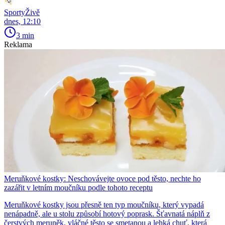
SportyŽivě
dnes, 12:10
3 min
Reklama
Meruňkové kostky: Neschovávejte ovoce pod těsto, nechte ho
zazářit v letním moučníku podle tohoto receptu
Meruňkové kostky jsou přesně ten typ moučníku, který vypadá
nenápadně, ale u stolu způsobí hotový poprask. Šťavnatá náplň z
čerstvých meruněk, vláčné těsto se smetanou a lehká chuť, která