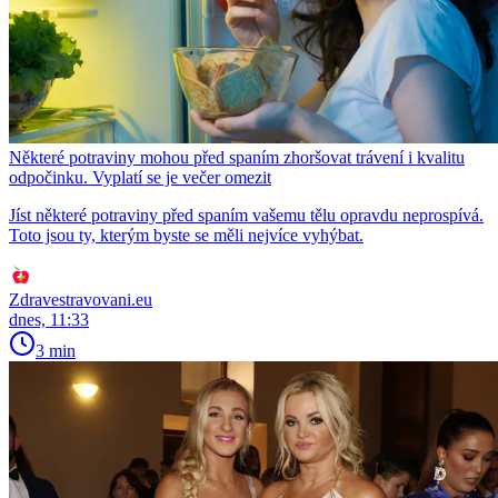
Některé potraviny mohou před spaním zhoršovat trávení i kvalitu
odpočinku. Vyplatí se je večer omezit
Jíst některé potraviny před spaním vašemu tělu opravdu neprospívá.
Toto jsou ty, kterým byste se měli nejvíce vyhýbat.
Zdravestravovani.eu
dnes, 11:33
3 min