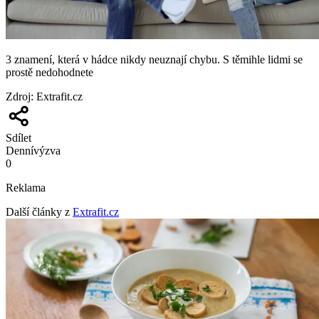
3 znamení, která v hádce nikdy neuznají chybu. S těmihle lidmi se
prostě nedohodnete
Zdroj
:
Extrafit.cz
Sdílet
Denní
výzva
0
Reklama
Další články z
Extrafit.cz