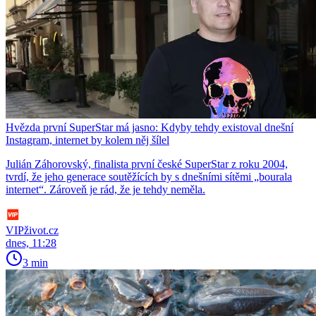
Hvězda první SuperStar má jasno: Kdyby tehdy existoval dnešní
Instagram, internet by kolem něj šílel
Julián Záhorovský, finalista první české SuperStar z roku 2004,
tvrdí, že jeho generace soutěžících by s dnešními sítěmi „bourala
internet“. Zároveň je rád, že je tehdy neměla.
VIPživot.cz
dnes, 11:28
3 min