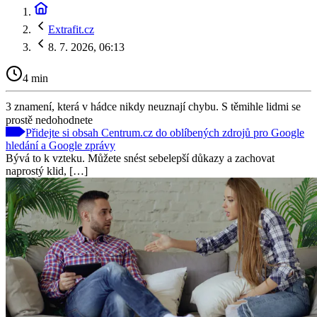
Extrafit.cz
8. 7. 2026, 06:13
4 min
3 znamení, která v hádce nikdy neuznají chybu. S těmihle lidmi se
prostě nedohodnete
Přidejte si obsah Centrum.cz do oblíbených zdrojů pro Google
hledání a Google zprávy
Bývá to k vzteku. Můžete snést sebelepší důkazy a zachovat
naprostý klid, […]