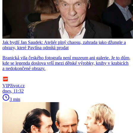
Jak bydlí Jan Saudek: Ateliér plný chaosu, zahrada jako džungle a
obrazy, které Pavlína odmítá prodat
Branická vila českého fotografa není muzeum ani galerie. Je to dům,
kde se legenda doslova vrší mezi dětské výrobky, knihy v krabicích
a nedokončené obrazy.
VIPživot.cz
dnes, 11:32
3 min