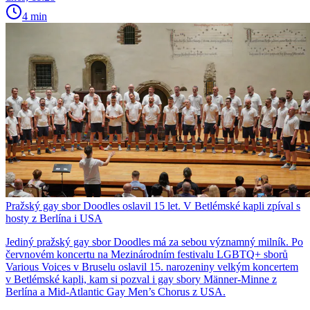
4 min
Pražský gay sbor Doodles oslavil 15 let. V Betlémské kapli zpíval s
hosty z Berlína i USA
Jediný pražský gay sbor Doodles má za sebou významný milník. Po
červnovém koncertu na Mezinárodním festivalu LGBTQ+ sborů
Various Voices v Bruselu oslavil 15. narozeniny velkým koncertem
v Betlémské kapli, kam si pozval i gay sbory Männer-Minne z
Berlína a Mid-Atlantic Gay Men’s Chorus z USA.