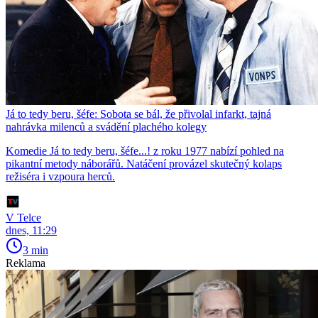
Já to tedy beru, šéfe: Sobota se bál, že přivolal infarkt, tajná
nahrávka milenců a svádění plachého kolegy
Komedie Já to tedy beru, šéfe...! z roku 1977 nabízí pohled na
pikantní metody náborářů. Natáčení provázel skutečný kolaps
režiséra i vzpoura herců.
V Telce
dnes, 11:29
3 min
Reklama