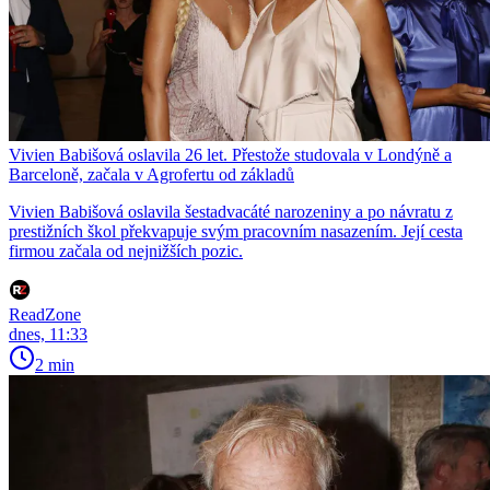
Vivien Babišová oslavila 26 let. Přestože studovala v Londýně a
Barceloně, začala v Agrofertu od základů
Vivien Babišová oslavila šestadvacáté narozeniny a po návratu z
prestižních škol překvapuje svým pracovním nasazením. Její cesta
firmou začala od nejnižších pozic.
ReadZone
dnes, 11:33
2 min