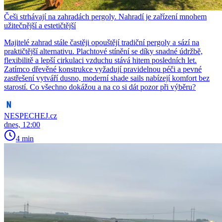
Češi strhávají na zahradách pergoly. Nahradí je zařízení mnohem
užitečnější a estetičtější
Majitelé zahrad stále častěji opouštějí tradiční pergoly a sází na
praktičtější alternativu. Plachtové stínění se díky snadné údržbě,
flexibilitě a lepší cirkulaci vzduchu stává hitem posledních let.
Zatímco dřevěné konstrukce vyžadují pravidelnou péči a pevné
zastřešení vytváří dusno, moderní shade sails nabízejí komfort bez
starostí. Co všechno dokážou a na co si dát pozor při výběru?
NESPECHEJ.cz
dnes, 12:00
4 min