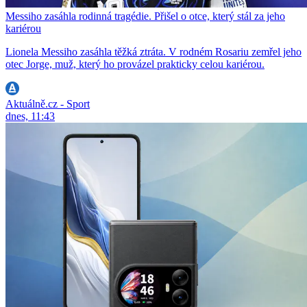
Messiho zasáhla rodinná tragédie. Přišel o otce, který stál za jeho
kariérou
Lionela Messiho zasáhla těžká ztráta. V rodném Rosariu zemřel jeho
otec Jorge, muž, který ho provázel prakticky celou kariérou.
Aktuálně.cz - Sport
dnes, 11:43