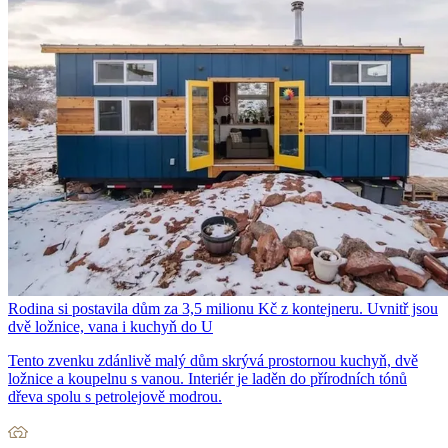
Rodina si postavila dům za 3,5 milionu Kč z kontejneru. Uvnitř jsou
dvě ložnice, vana i kuchyň do U
Tento zvenku zdánlivě malý dům skrývá prostornou kuchyň, dvě
ložnice a koupelnu s vanou. Interiér je laděn do přírodních tónů
dřeva spolu s petrolejově modrou.