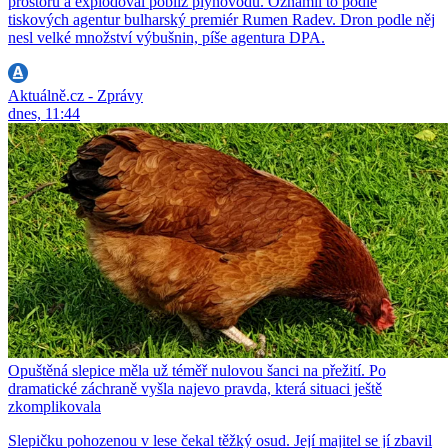
prostoru a explodoval poblíž plynovodu. Oznámil to podle
tiskových agentur bulharský premiér Rumen Radev. Dron podle něj
nesl velké množství výbušnin, píše agentura DPA.
Aktuálně.cz - Zprávy
dnes, 11:44
Opuštěná slepice měla už téměř nulovou šanci na přežití. Po
dramatické záchraně vyšla najevo pravda, která situaci ještě
zkomplikovala
Slepičku pohozenou v lese čekal těžký osud. Její majitel se jí zbavil