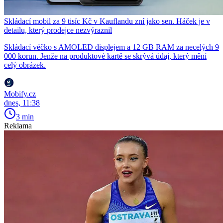
Skládací mobil za 9 tisíc Kč v Kauflandu zní jako sen. Háček je v
detailu, který prodejce nezvýraznil
Skládací véčko s AMOLED displejem a 12 GB RAM za necelých 9
000 korun. Jenže na produktové kartě se skrývá údaj, který mění
celý obrázek.
Mobify.cz
dnes, 11:38
3 min
Reklama