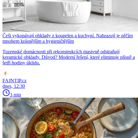
Češi vykopávají obklady z koupelen a kuchyní. Nahrazují je něčím
mnohem krásnějším a hygieničtějším
Tuzemské domácnosti při rekonstrukcích masivně odstraňují
keramické obklady. Důvod? Moderní řešení, které eliminuje plísně a
šetří hodiny úklidu.
FAJNTIP.cz
dnes, 12:30
3 min