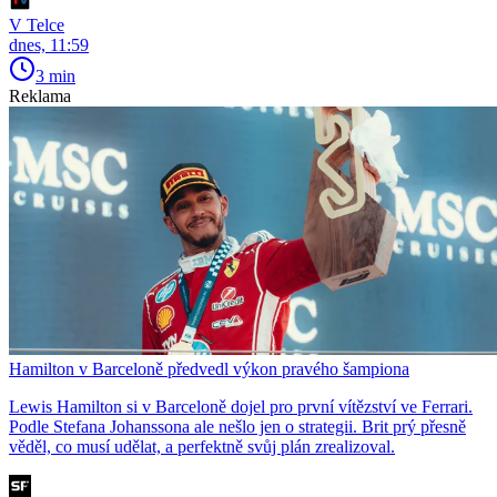
V Telce
dnes, 11:59
3 min
Reklama
Hamilton v Barceloně předvedl výkon pravého šampiona
Lewis Hamilton si v Barceloně dojel pro první vítězství ve Ferrari.
Podle Stefana Johanssona ale nešlo jen o strategii. Brit prý přesně
věděl, co musí udělat, a perfektně svůj plán zrealizoval.