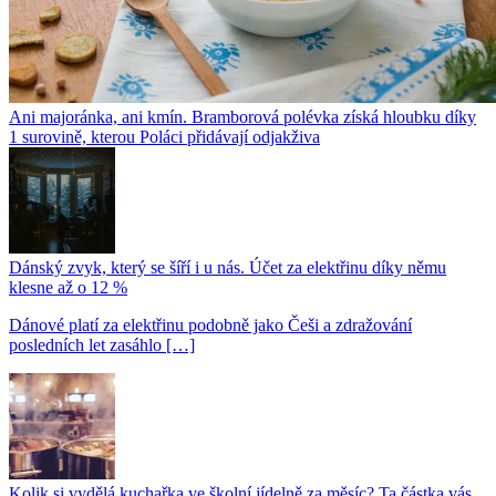
Ani majoránka, ani kmín. Bramborová polévka získá hloubku díky
1 surovině, kterou Poláci přidávají odjakživa
Dánský zvyk, který se šíří i u nás. Účet za elektřinu díky němu
klesne až o 12 %
Dánové platí za elektřinu podobně jako Češi a zdražování
posledních let zasáhlo […]
Kolik si vydělá kuchařka ve školní jídelně za měsíc? Ta částka vás