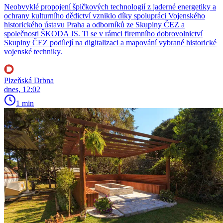
Neobvyklé propojení špičkových technologií z jaderné energetiky a
ochrany kulturního dědictví vzniklo díky spolupráci Vojenského
historického ústavu Praha a odborníků ze Skupiny ČEZ a
společnosti ŠKODA JS. Ti se v rámci firemního dobrovolnictví
Skupiny ČEZ podílejí na digitalizaci a mapování vybrané historické
vojenské techniky.
Plzeňská Drbna
dnes, 12:02
1 min