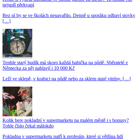
nejspíš překvapí
Bez ní by se ve školách nenavařilo. Denně u sporáku odbaví stovky
[…]
Tenhle starý budík má skoro každá babička na půdě. Sběratelé z
Německa za něj nabízejí i 10 000 Kč
Leží ve sklepě, v krabici na půdě nebo za sklem staré vitríny. […]
Kolik bere pokladní v supermarketu na malém městě i s bonusy?
Tohle číslo čekal málokdo
Pokladna v supermarketu patří k profesím, které si většina lidí