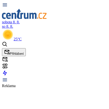
sobota 8. 8.
so 8. 8.
25°C
Přihlášení
Reklama