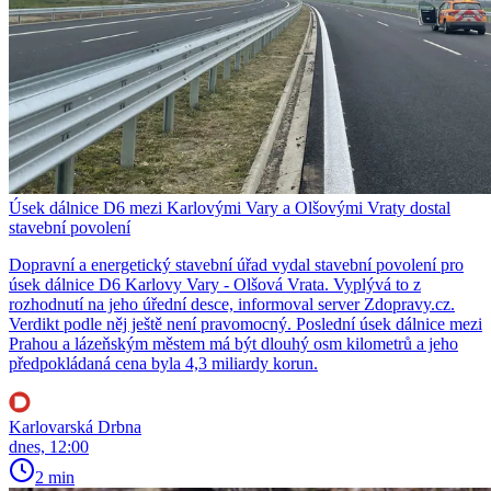
Úsek dálnice D6 mezi Karlovými Vary a Olšovými Vraty dostal
stavební povolení
Dopravní a energetický stavební úřad vydal stavební povolení pro
úsek dálnice D6 Karlovy Vary - Olšová Vrata. Vyplývá to z
rozhodnutí na jeho úřední desce, informoval server Zdopravy.cz.
Verdikt podle něj ještě není pravomocný. Poslední úsek dálnice mezi
Prahou a lázeňským městem má být dlouhý osm kilometrů a jeho
předpokládaná cena byla 4,3 miliardy korun.
Karlovarská Drbna
dnes, 12:00
2 min