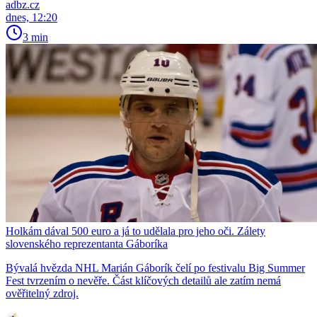
adbz.cz
dnes, 12:20
3 min
Holkám dával 500 euro a já to udělala pro jeho oči. Zálety
slovenského reprezentanta Gáboríka
Bývalá hvězda NHL Marián Gáborík čelí po festivalu Big Summer
Fest tvrzením o nevěře. Část klíčových detailů ale zatím nemá
ověřitelný zdroj.