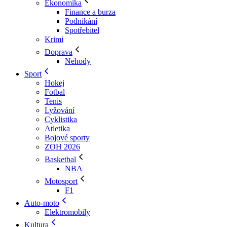
Ekonomika
Finance a burza
Podnikání
Spotřebitel
Krimi
Doprava
Nehody
Sport
Hokej
Fotbal
Tenis
Lyžování
Cyklistika
Atletika
Bojové sporty
ZOH 2026
Basketbal
NBA
Motosport
F1
Auto-moto
Elektromobily
Kultura