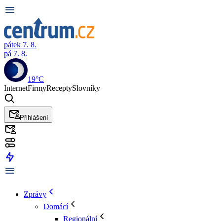
pátek 7. 8.
pá 7. 8.
19°C
Internet
Firmy
Recepty
Slovníky
Přihlášení
Zprávy
Domácí
Regionální