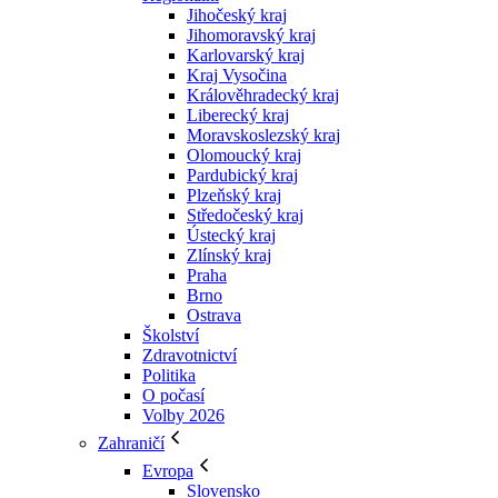
Jihočeský kraj
Jihomoravský kraj
Karlovarský kraj
Kraj Vysočina
Králověhradecký kraj
Liberecký kraj
Moravskoslezský kraj
Olomoucký kraj
Pardubický kraj
Plzeňský kraj
Středočeský kraj
Ústecký kraj
Zlínský kraj
Praha
Brno
Ostrava
Školství
Zdravotnictví
Politika
O počasí
Volby 2026
Zahraničí
Evropa
Slovensko