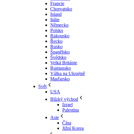
Francie
Chorvatsko
Island
Itálie
Německo
Polsko
Rakousko
Řecko
Rusko
Španělsko
Švédsko
Velká Británie
Rumunsko
Válka na Ukrajině
Maďarsko
Svět
USA
Blízký východ
Izrael
Palestina
Asie
Čína
Jižní Korea