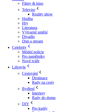
Filmy & kino
Televize
Reality show
Hudba
Hry
Literatura
Výtvarné umění
Divadlo
Digi a stream
Celebrity
Módní policie
Pro pamětníky
Nové tváře
Lifestyle
Cestování
Destinace
Rady na cesty
Bydlení
Interiery
Rady do domu
DIY
Pro kutily