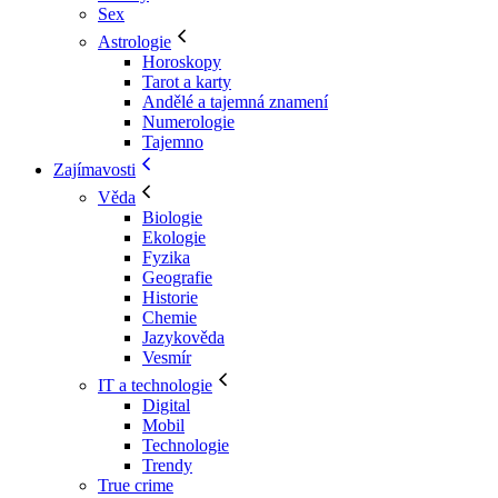
Sex
Astrologie
Horoskopy
Tarot a karty
Andělé a tajemná znamení
Numerologie
Tajemno
Zajímavosti
Věda
Biologie
Ekologie
Fyzika
Geografie
Historie
Chemie
Jazykověda
Vesmír
IT a technologie
Digital
Mobil
Technologie
Trendy
True crime