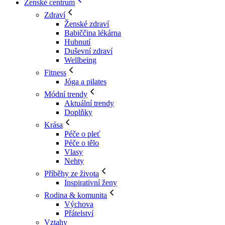
Ženské centrum
Zdraví
Ženské zdraví
Babiččina lékárna
Hubnutí
Duševní zdraví
Wellbeing
Fitness
Jóga a pilates
Módní trendy
Aktuální trendy
Doplňky
Krása
Péče o pleť
Péče o tělo
Vlasy
Nehty
Příběhy ze života
Inspirativní ženy
Rodina & komunita
Výchova
Přátelství
Vztahy