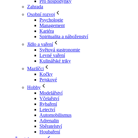
Pro hospodyňky
Zahrada
Osobní rozvoj
Psychologie
Management
Kariéra
Spiritualita a náboženství
Jídlo a vaření
Světová gastronomie
Levné vaření
Kulinářské triky
Mazlíčci
Kočky
Pejskové
Hobby
Modelářství
Včelařství
Rybaření
Letectví
Automobilismus
Adrenalin
Sběratelství
Houbaření