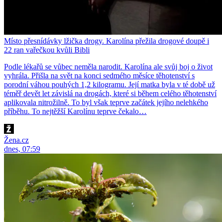
Místo přesnídávky lžička drogy. Karolína přežila drogové doupě i
22 ran vařečkou kvůli Bibli
Podle lékařů se vůbec neměla narodit. Karolína ale svůj boj o život
vyhrála. Přišla na svět na konci sedmého měsíce těhotenství s
porodní váhou pouhých 1,2 kilogramu. Její matka byla v té době už
téměř devět let závislá na drogách, které si během celého těhotenství
aplikovala nitrožilně. To byl však teprve začátek jejího nelehkého
příběhu. To nejtěžší Karolínu teprve čekalo…
Žena.cz
dnes, 07:59