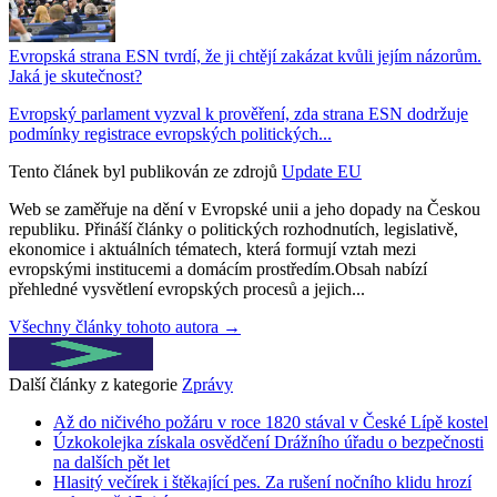
Evropská strana ESN tvrdí, že ji chtějí zakázat kvůli jejím názorům.
Jaká je skutečnost?
Evropský parlament vyzval k prověření, zda strana ESN dodržuje
podmínky registrace evropských politických...
Tento článek byl publikován ze zdrojů
Update EU
Web se zaměřuje na dění v Evropské unii a jeho dopady na Českou
republiku. Přináší články o politických rozhodnutích, legislativě,
ekonomice i aktuálních tématech, která formují vztah mezi
evropskými institucemi a domácím prostředím.Obsah nabízí
přehledné vysvětlení evropských procesů a jejich...
Všechny články tohoto autora →
Další články z kategorie
Zprávy
Až do ničivého požáru v roce 1820 stával v České Lípě kostel
Úzkokolejka získala osvědčení Drážního úřadu o bezpečnosti
na dalších pět let
Hlasitý večírek i štěkající pes. Za rušení nočního klidu hrozí