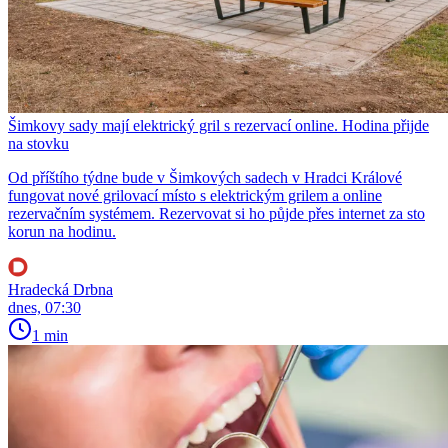
Šimkovy sady mají elektrický gril s rezervací online. Hodina přijde
na stovku
Od příštího týdne bude v Šimkových sadech v Hradci Králové
fungovat nové grilovací místo s elektrickým grilem a online
rezervačním systémem. Rezervovat si ho půjde přes internet za sto
korun na hodinu.
Hradecká Drbna
dnes, 07:30
1 min