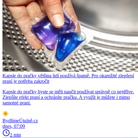
Kapsle do pračky většina lidí používá špatně. Pro okamžité zlepšení
praní je potřeba zakročit
Kapsle do pračky byste se měli naučit používat správně co nejdříve.
Zlepšíte efekt praní a ochráníte pračku. A využít je můžete i mimo
samotné praní.
BydlímeÚtulně.cz
dnes, 07:09
2 min