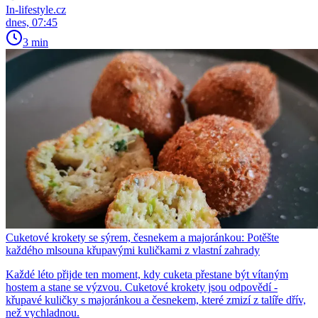
In-lifestyle.cz
dnes, 07:45
3 min
Cuketové krokety se sýrem, česnekem a majoránkou: Potěšte
každého mlsouna křupavými kuličkami z vlastní zahrady
Každé léto přijde ten moment, kdy cuketa přestane být vítaným
hostem a stane se výzvou. Cuketové krokety jsou odpovědí -
křupavé kuličky s majoránkou a česnekem, které zmizí z talíře dřív,
než vychladnou.