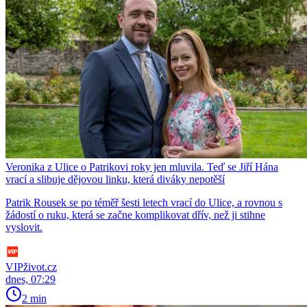
Veronika z Ulice o Patrikovi roky jen mluvila. Teď se Jiří Hána
vrací a slibuje dějovou linku, která diváky nepotěší
Patrik Rousek se po téměř šesti letech vrací do Ulice, a rovnou s
žádostí o ruku, která se začne komplikovat dřív, než ji stihne
vyslovit.
VIPživot.cz
dnes, 07:29
2 min