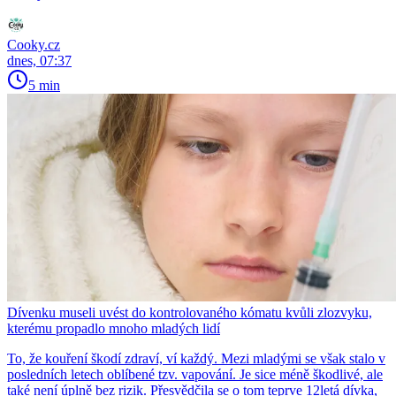
Cooky.cz
dnes, 07:37
5 min
Dívenku museli uvést do kontrolovaného kómatu kvůli zlozvyku,
kterému propadlo mnoho mladých lidí
To, že kouření škodí zdraví, ví každý. Mezi mladými se však stalo v
posledních letech oblíbené tzv. vapování. Je sice méně škodlivé, ale
také není úplně bez rizik. Přesvědčila se o tom teprve 12letá dívka,