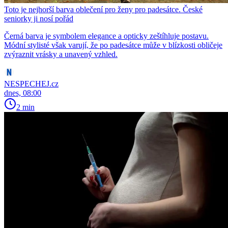
Toto je nejhorší barva oblečení pro ženy pro padesátce. České
seniorky ji nosí pořád
Černá barva je symbolem elegance a opticky zeštíhluje postavu.
Módní stylisté však varují, že po padesátce může v blízkosti obličeje
zvýraznit vrásky a unavený vzhled.
NESPECHEJ.cz
dnes, 08:00
2 min