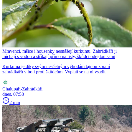
Mravenci, mšice i housenky nesnášejí kurkumu. Zahrádkáři ji
míchají s vodou a stříkají přímo na listy, škůdci odejdou sami
Kurkuma je díky svým nesčetným výhodám tajnou zbraní
zahrádkářů v boji proti škůdcům. Vyplatí se na ni vsadit.
Chalupáři-Zahrádkáři
dnes, 07:58
2 min