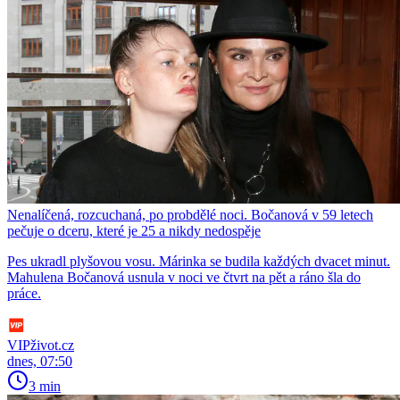
Nenalíčená, rozcuchaná, po probdělé noci. Bočanová v 59 letech
pečuje o dceru, které je 25 a nikdy nedospěje
Pes ukradl plyšovou vosu. Márinka se budila každých dvacet minut.
Mahulena Bočanová usnula v noci ve čtvrt na pět a ráno šla do
práce.
VIPživot.cz
dnes, 07:50
3 min