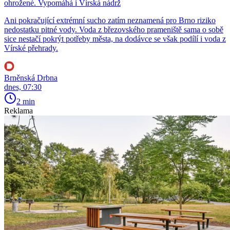
ohrožené. Vypomáhá i Vírská nádrž
Ani pokračující extrémní sucho zatím neznamená pro Brno riziko
nedostatku pitné vody. Voda z březovského prameniště sama o sobě
sice nestačí pokrýt potřeby města, na dodávce se však podílí i voda z
Vírské přehrady.
Brněnská Drbna
dnes, 07:30
2 min
Reklama