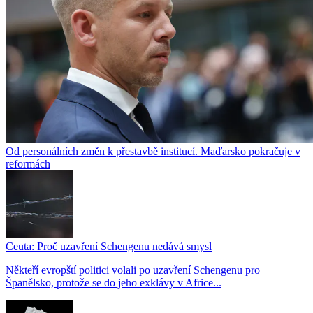
Od personálních změn k přestavbě institucí. Maďarsko pokračuje v
reformách
Ceuta: Proč uzavření Schengenu nedává smysl
Někteří evropští politici volali po uzavření Schengenu pro
Španělsko, protože se do jeho exklávy v Africe...