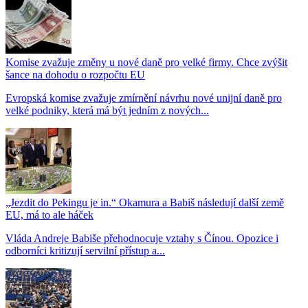
Komise zvažuje změny u nové daně pro velké firmy. Chce zvýšit
šance na dohodu o rozpočtu EU
Evropská komise zvažuje zmírnění návrhu nové unijní daně pro
velké podniky, která má být jedním z nových...
„Jezdit do Pekingu je in.“ Okamura a Babiš následují další země
EU, má to ale háček
Vláda Andreje Babiše přehodnocuje vztahy s Čínou. Opozice i
odborníci kritizují servilní přístup a...