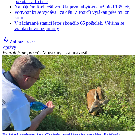
pokuta až 15 tisíc
Na bájném Radhošti vznikla první ubytovna už před 135 lety
Podvodníci se vydávali za děti. Z rodičů vylákali přes milion
korun
V záchranné stanici letos skončilo 65 poštolek. Většina se
vrátila do volné přírody
Zobrazit více
Zprávy
Vybrali jsme pro vás
Magazíny a zajímavosti