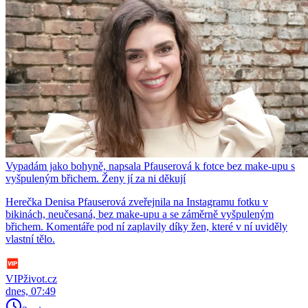
Vypadám jako bohyně, napsala Pfauserová k fotce bez make-upu s
vyšpuleným břichem. Ženy jí za ni děkují
Herečka Denisa Pfauserová zveřejnila na Instagramu fotku v
bikinách, neučesaná, bez make-upu a se záměrně vyšpuleným
břichem. Komentáře pod ní zaplavily díky žen, které v ní uviděly
vlastní tělo.
VIPživot.cz
dnes, 07:49