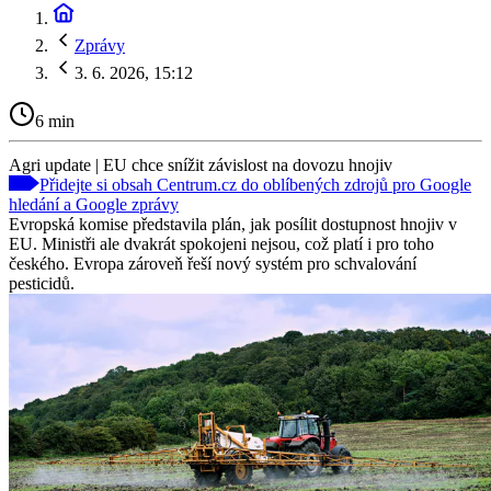
Zprávy
3. 6. 2026, 15:12
6 min
Agri update | EU chce snížit závislost na dovozu hnojiv
Přidejte si obsah Centrum.cz do oblíbených zdrojů pro Google
hledání a Google zprávy
Evropská komise představila plán, jak posílit dostupnost hnojiv v
EU. Ministři ale dvakrát spokojeni nejsou, což platí i pro toho
českého. Evropa zároveň řeší nový systém pro schvalování
pesticidů.