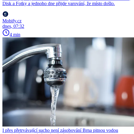
Disk a Fotky a jednoho dne přijde varování, že místo došlo.
Mobify.cz
dnes, 07:32
4 min
I přes přetrvávající sucho není zásobování Brna pitnou vodou