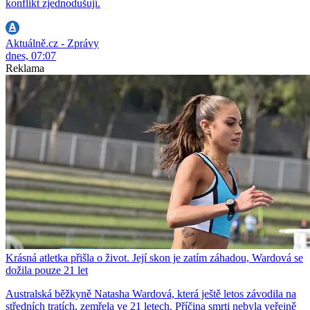
konflikt zjednodušují.
Aktuálně.cz - Zprávy
dnes, 07:07
Reklama
Krásná atletka přišla o život. Její skon je zatím záhadou, Wardová se
dožila pouze 21 let
Australská běžkyně Natasha Wardová, která ještě letos závodila na
středních tratích, zemřela ve 21 letech. Příčina smrti nebyla veřejně