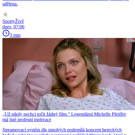
sdělena.
SportyŽivě
dnes, 07:06
3 min
„Už nikdy nechci točit žádný film.“ Legendární Michelle Pfeiffer
má jiné profesní motivace
Streamovací systém dle mnohých podemílá koncept hereckých