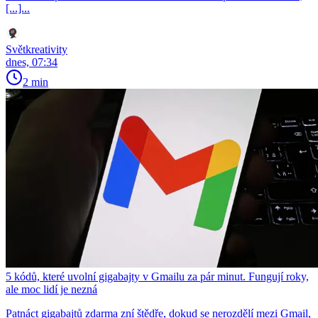
[...]...
Světkreativity
dnes, 07:34
2 min
5 kódů, které uvolní gigabajty v Gmailu za pár minut. Fungují roky,
ale moc lidí je nezná
Patnáct gigabajtů zdarma zní štědře, dokud se nerozdělí mezi Gmail,