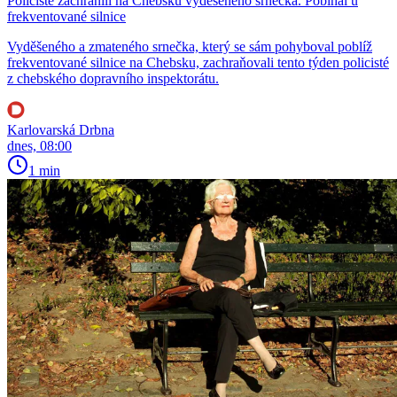
Policisté zachránili na Chebsku vyděšeného srnečka. Pobíhal u
frekventované silnice
Vyděšeného a zmateného srnečka, který se sám pohyboval poblíž
frekventované silnice na Chebsku, zachraňovali tento týden policisté
z chebského dopravního inspektorátu.
Karlovarská Drbna
dnes, 08:00
1 min