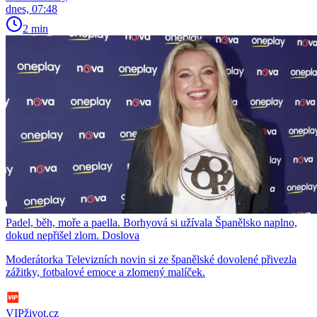
dnes, 07:48
2 min
Padel, běh, moře a paella. Borhyová si užívala Španělsko naplno,
dokud nepřišel zlom. Doslova
Moderátorka Televizních novin si ze španělské dovolené přivezla
zážitky, fotbalové emoce a zlomený malíček.
VIPživot.cz