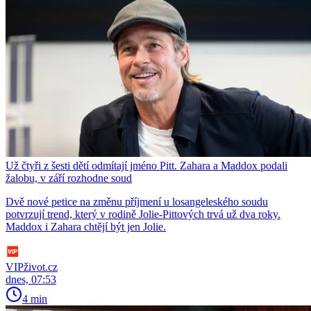
Už čtyři z šesti dětí odmítají jméno Pitt. Zahara a Maddox podali
žalobu, v září rozhodne soud
Dvě nové petice na změnu příjmení u losangeleského soudu
potvrzují trend, který v rodině Jolie-Pittových trvá už dva roky.
Maddox i Zahara chtějí být jen Jolie.
VIPživot.cz
dnes, 07:53
4 min