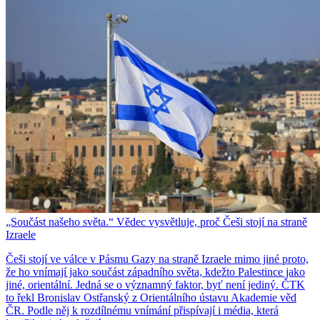
„Součást našeho světa.“ Vědec vysvětluje, proč Češi stojí na straně
Izraele
Češi stojí ve válce v Pásmu Gazy na straně Izraele mimo jiné proto,
že ho vnímají jako součást západního světa, kdežto Palestince jako
jiné, orientální. Jedná se o významný faktor, byť není jediný. ČTK
to řekl Bronislav Ostřanský z Orientálního ústavu Akademie věd
ČR. Podle něj k rozdílnému vnímání přispívají i média, která