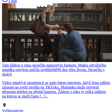
3 min
Tato žádost o ruku skončila naprostým fiaskem. Matka odvážného
mladíka omylem zničila nejdůležitější den jeho života. Skončila v
slzách
Video mladých snoubenců se stalo hitem internetu, když žena sdílela
záznam na svém profilu na TikToku. Maminka muže omylem
přepnula telefon na přední kameru. Žádost o ruku je velká událost,
na kterou se muži často [...]...
Světkreativity