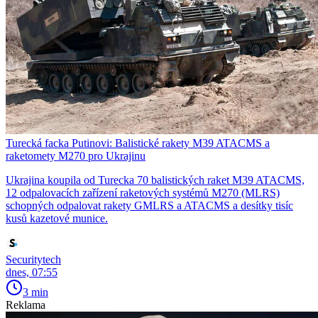
Turecká facka Putinovi: Balistické rakety M39 ATACMS a
raketomety M270 pro Ukrajinu
Ukrajina koupila od Turecka 70 balistických raket M39 ATACMS,
12 odpalovacích zařízení raketových systémů M270 (MLRS)
schopných odpalovat rakety GMLRS a ATACMS a desítky tisíc
kusů kazetové munice.
Securitytech
dnes, 07:55
3 min
Reklama