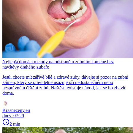
Nejlepší domácí metody na odstranění zubního kamene bez
návštěvy drahého zubaře
Jestli chcete mít zářivě bílé a zdravé zuby, dávejte si pozor na zubní
kámen, který se pravidelně usazuje při nedostatečném nebo
nesprávném čištění zubů. Naštěstí existuje návod, jak se ho zbavit
doma.
Krasnezeny.eu
dnes, 07:29
2 min