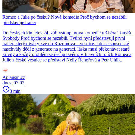
Romeo a Julie po česku? Nová komedie Proč bychom se nezabili
představuje trailer
Do českých kin letos 24. září vstoupí nová komedie režiséra Tomáše
Svobody Proč bychom se nezabili. Tvůrci nyní představují první
trailer, který diváky zve do Rozumova – vesnice, kde se sousedské
naschvály dědí z generace na generaci, láska musí překonávat staré
křivdy a každý problém se řeší po svém. V hlavních rolích Romea a
Julie z české vesnice se představí Nelly Řehořová a Petr Uhlík.
Aplausin.cz
dnes, 07:02
3 min