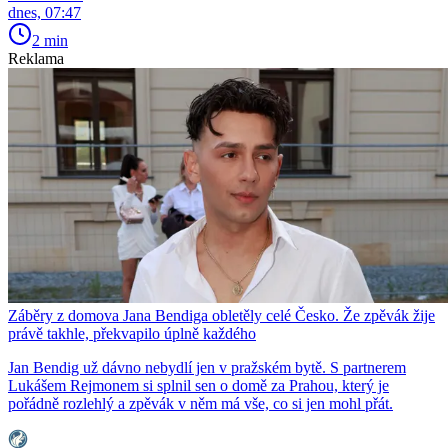
dnes, 07:47
2 min
Reklama
Záběry z domova Jana Bendiga obletěly celé Česko. Že zpěvák žije
právě takhle, překvapilo úplně každého
Jan Bendig už dávno nebydlí jen v pražském bytě. S partnerem
Lukášem Rejmonem si splnil sen o domě za Prahou, který je
pořádně rozlehlý a zpěvák v něm má vše, co si jen mohl přát.