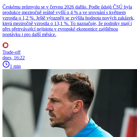
Českému průmyslu se v červnu 2026 dařilo. Podle údajů ČSÚ byla
produkce meziročně reálně vyšší o 4 % a ve srovnání s květnem
vzrostla o 1,2 %. Ještě výrazněji se zvýšila hodnota nových zakázek,
která meziročně vzrostla o 13,1 %. To naznačuje, že podniky mají i
přes přetrvávající nejistotu v evropské ekonomice zajištěnou
poptávku i pro další měsíce.
Trade-off
dnes, 16:22
1 min