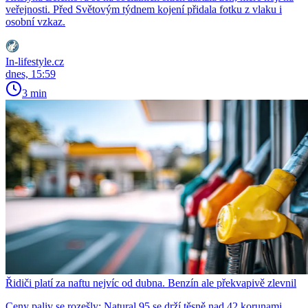
veřejnosti. Před Světovým týdnem kojení přidala fotku z vlaku i
osobní vzkaz.
In-lifestyle.cz
dnes, 15:59
3 min
Řidiči platí za naftu nejvíc od dubna. Benzín ale překvapivě zlevnil
Ceny paliv se rozešly: Natural 95 se drží těsně nad 42 korunami,