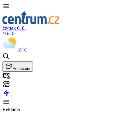
čtvrtek 6. 8.
čt 6. 8.
31°C
Přihlášení
Reklama