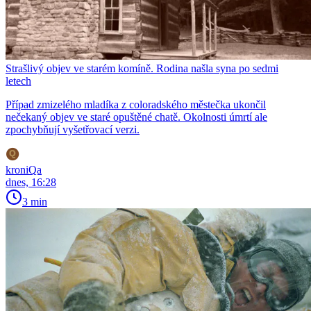
Strašlivý objev ve starém komíně. Rodina našla syna po sedmi
letech
Případ zmizelého mladíka z coloradského městečka ukončil
nečekaný objev ve staré opuštěné chatě. Okolnosti úmrtí ale
zpochybňují vyšetřovací verzi.
kroniQa
dnes, 16:28
3 min