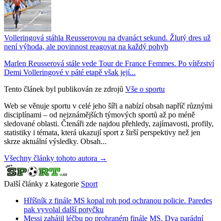
Volleringová stáhla Reusserovou na dvanáct sekund. Žlutý dres už
není výhoda, ale povinnost reagovat na každý pohyb
Marlen Reusserová stále vede Tour de France Femmes. Po vítězství
Demi Volleringové v páté etapě však její...
Tento článek byl publikován ze zdrojů
Vše o sportu
Web se věnuje sportu v celé jeho šíři a nabízí obsah napříč různými
disciplínami – od nejznámějších týmových sportů až po méně
sledované oblasti. Čtenáři zde najdou přehledy, zajímavosti, profily,
statistiky i témata, která ukazují sport z širší perspektivy než jen
skrze aktuální výsledky. Obsah...
Všechny články tohoto autora →
Další články z kategorie
Sport
Hříšník z finále MS kopal roh pod ochranou policie. Paredes
pak vyvolal další potyčku
Messi zahájil léčbu po prohraném finále MS. Dva parádní