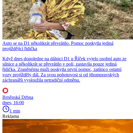
Auto se na D1 několikrát převrátilo. Pomoc poskytla jediná
projíždějící řidička
Když dnes dopoledne na dálnici D1 u Říček vyjelo osobní auto ze
silnice a několikrát se převrátilo v poli, zastavila pouze jediná
řidička. Zraněnému muži poskytla první pomoc, zatímco ostatní
vozy projížděly dál. Za svou pohotovost si od jihomoravských
záchranářů vysloužila netradiční odměnu.
Brněnská Drbna
dnes, 16:00
1 min
Reklama