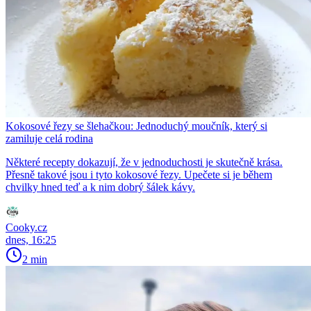
Kokosové řezy se šlehačkou: Jednoduchý moučník, který si
zamiluje celá rodina
Některé recepty dokazují, že v jednoduchosti je skutečně krása.
Přesně takové jsou i tyto kokosové řezy. Upečete si je během
chvilky hned teď a k nim dobrý šálek kávy.
Cooky.cz
dnes, 16:25
2 min