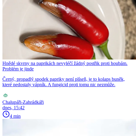
Hnědé skvrny na paprikách nevyléčí žádný postřik proti houbám.
Problém je jinde
Černý, propadlý spodek papriky není plíseň, je to kolaps buněk,
které nedostaly vápník. A fungicid proti tomu nic nezmůže.
Chalupáři-Zahrádkáři
dnes, 15:42
4 min