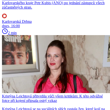
Karlovarského kraje Petr Kubis (ANO) po jednání zástupců všech
zúčastněných stran.
Karlovarská Drbna
dnes, 16:00
2 min
Kristýna Leichtová přitvrdila vůči všem kritikům: K této odvážné
fotce při kojení připsala ostrý vzkaz
Kristýna Leichtová se na sociálních sítích zastala žen, které kojí na