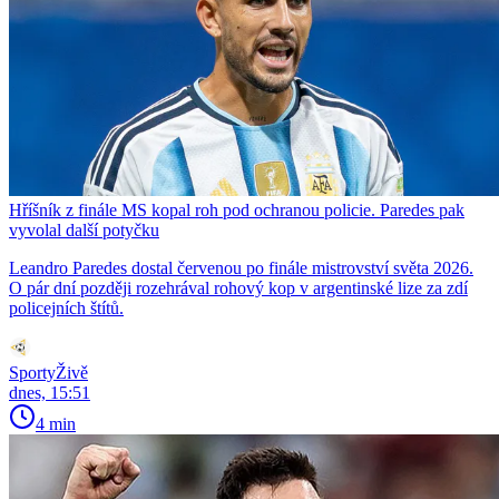
Hříšník z finále MS kopal roh pod ochranou policie. Paredes pak
vyvolal další potyčku
Leandro Paredes dostal červenou po finále mistrovství světa 2026.
O pár dní později rozehrával rohový kop v argentinské lize za zdí
policejních štítů.
SportyŽivě
dnes, 15:51
4 min