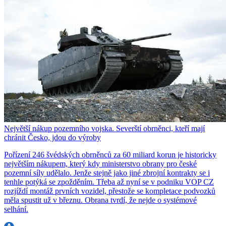
Největší nákup pozemního vojska. Severští obrněnci, kteří mají
chránit Česko, jdou do výroby
Pořízení 246 švédských obrněnců za 60 miliard korun je historicky
největším nákupem, který kdy ministerstvo obrany pro české
pozemní síly udělalo. Jenže stejně jako jiné zbrojní kontrakty se i
tenhle potýká se zpožděním. Třeba až nyní se v podniku VOP CZ
rozjíždí montáž prvních vozidel, přestože se kompletace podvozků
měla spustit už v březnu. Obrana tvrdí, že nejde o systémové
selhání.