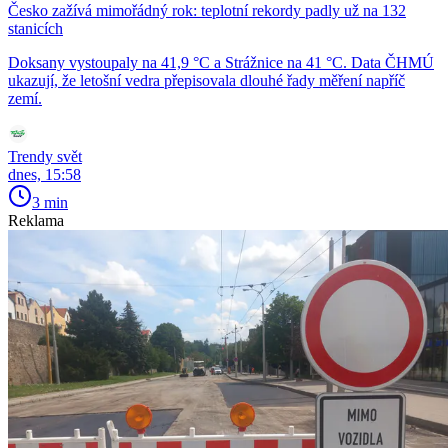
Česko zažívá mimořádný rok: teplotní rekordy padly už na 132
stanicích
Doksany vystoupaly na 41,9 °C a Strážnice na 41 °C. Data ČHMÚ
ukazují, že letošní vedra přepisovala dlouhé řady měření napříč
zemí.
Trendy svět
dnes, 15:58
3 min
Reklama