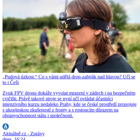
„Pudová úzkost.“ Co s vámi udělá dron-zabiják nad hlavou? Učí se
to i Češi
Zvuk FPV dronu dokáže vyvolat mrazení v zádech i na bezpečném
cvičišti. Právě takové stroje se nyní učí ovládat účastníci
intenzivního kurzu nedaleko Prahy, kde se české prostředí propojuje
s ukrajinskou zkušeností z fronty a s rostoucím důrazem na
obranyschopnost státu i společnosti.
Aktuálně.cz - Zprávy
dnes, 16:24