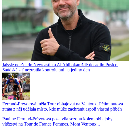
Jaissle odešel do Newcastlu a Al Ahli okamžitě dosadilo Pusiće.
Saúdská síť neztratila kontrolu ani na jediný den
Ferrand-Prévotová měla Tour obhajovat na Ventoux. Pětiminutová
ztráta z něj udělala místo, kde může zachránit aspoň vlastní příběh
Pauline Ferrand-Prévotová postavila sezonu kolem obhajoby
vítězství na Tour de France Femmes. Mont Ventoux...