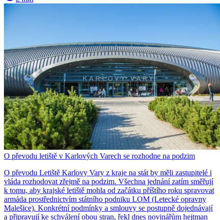
O převodu letiště v Karlových Varech se rozhodne na podzim
O převodu Letiště Karlovy Vary z kraje na stát by měli zastupitelé i
vláda rozhodovat zřejmě na podzim. Všechna jednání zatím směřují
k tomu, aby krajské letiště mohla od začátku příštího roku spravovat
armáda prostřednictvím státního podniku LOM (Letecké opravny
Malešice). Konkrétní podmínky a smlouvy se postupně dojednávají
a připravují ke schválení obou stran, řekl dnes novinářům hejtman