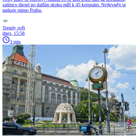
zatímco diesel po dalším skoku míří k 45 korunám. Nejlevněji se
tankuje mimo Prahu.
Trendy svět
dnes, 15:58
3 min