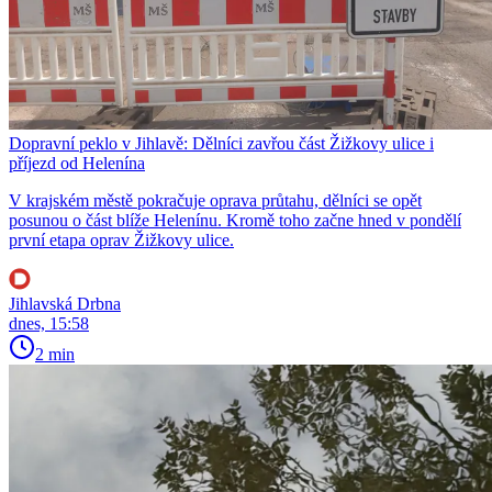
Dopravní peklo v Jihlavě: Dělníci zavřou část Žižkovy ulice i
příjezd od Helenína
V krajském městě pokračuje oprava průtahu, dělníci se opět
posunou o část blíže Helenínu. Kromě toho začne hned v pondělí
první etapa oprav Žižkovy ulice.
Jihlavská Drbna
dnes, 15:58
2 min