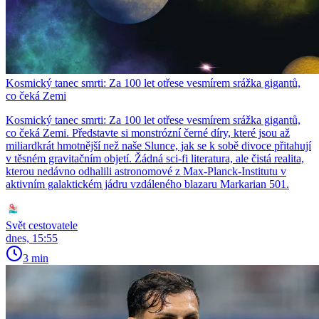
Kosmický tanec smrti: Za 100 let otřese vesmírem srážka gigantů,
co čeká Zemi
Kosmický tanec smrti: Za 100 let otřese vesmírem srážka gigantů,
co čeká Zemi. Představte si monstrózní černé díry, které jsou až
miliardkrát hmotnější než naše Slunce, jak se k sobě divoce přitahují
v těsném gravitačním objetí. Žádná sci-fi literatura, ale čistá realita,
kterou nedávno odhalili astronomové z Max-Planck-Institutu v
aktivním galaktickém jádru vzdáleného blazaru Markarian 501.
Svět cestovatele
dnes, 15:55
3 min