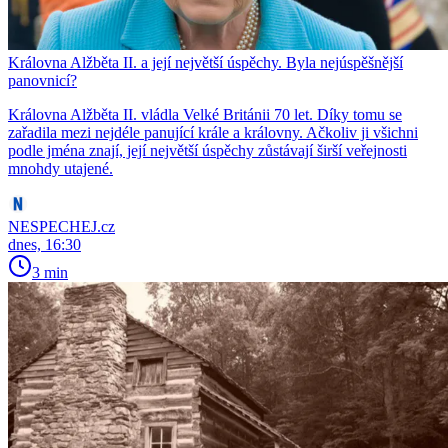
Královna Alžběta II. a její největší úspěchy. Byla nejúspěšnější
panovnicí?
Královna Alžběta II. vládla Velké Británii 70 let. Díky tomu se
zařadila mezi nejdéle panující krále a královny. Ačkoliv ji všichni
podle jména znají, její největší úspěchy zůstávají širší veřejnosti
mnohdy utajené.
NESPECHEJ.cz
dnes, 16:30
3 min