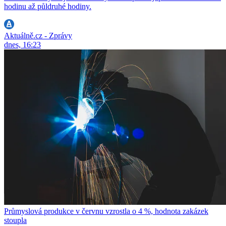
hodinu až půldruhé hodiny.
Aktuálně.cz - Zprávy
dnes, 16:23
Průmyslová produkce v červnu vzrostla o 4 %, hodnota zakázek
stoupla