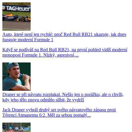
Auto, které není jen rychlé: proč Red Bull RB21 ukazuje, jak dnes
funguje moderní Formule 1
Když se podíváš na Red Bull RB21, na první pohled vidíš moderní
monopost Formule 1. Nízký, agresivní,...
Draper se při návratu rozplakal. Nešlo jen o porážku, ale o chvíli,
kdy jeho tělo znovu odmítlo slíbit, že vydrží
Jack Draper vyhrál druhý set svého návratového zápasu proti
Térenci Atmanemu 6:2. Měl za sebou pomalý...