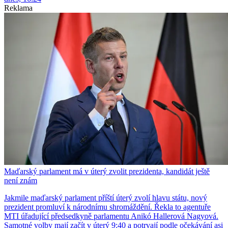
Reklama
Maďarský parlament má v úterý zvolit prezidenta, kandidát ještě
není znám
Jakmile maďarský parlament příští úterý zvolí hlavu státu, nový
prezident promluví k národnímu shromáždění. Řekla to agentuře
MTI úřadující předsedkyně parlamentu Anikó Hallerová Nagyová.
Samotné volby mají začít v úterý 9:40 a potrvají podle očekávání asi