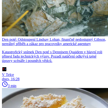
Den poté: Odstoupení Lindsay Lohan, finančně nedostupný Gibson,
nereálný příběh a zákaz pro pracovníky americké agentury
Katastrofický snímek Den poté s Dennisem Quaidem v hlavní roli
přinesl řadu technických výzev. Pozadí natáčení odkrývá tajné
úpravy scénáře i posměch vědců.
V Telce
dnes, 16:28
3 min