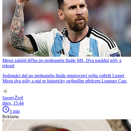
Messi zahájil léčbu po prohraném finále MS. Dva parádní góly a
rekord
Sedmnáct dní po prohraném finále mistrovství světa vstřelil Lionel
Messi dva góly a stal se historicky nejlepším střelcem Leagues Cup.
SportyŽivě
dnes, 15:44
3 min
Reklama