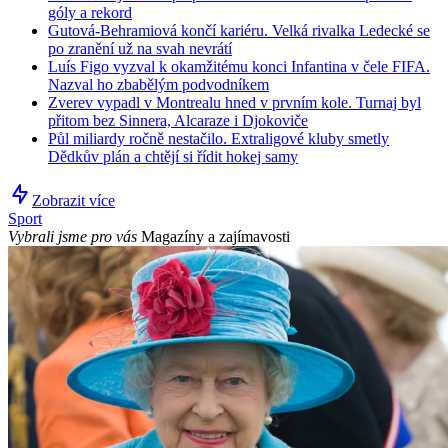
góly a rekord
Gutová-Behramiová končí kariéru. Velká rivalka Ledecké se
po zranění už na svah nevrátí
Luís Figo vyzval k okamžitému konci Infantina v čele FIFA.
Nazval ho zbabělým podvodníkem
Zverev vypadl v Montrealu hned v prvním kole. Turnaj byl
přitom bez Sinnera, Alcaraze i Djokoviče
Půl miliardy ročně nestačilo. Extraligové kluby smetly
Dědkův plán a chtějí si řídit hokej samy
Zobrazit více
Sport
Vybrali jsme pro vás
Magazíny a zajímavosti