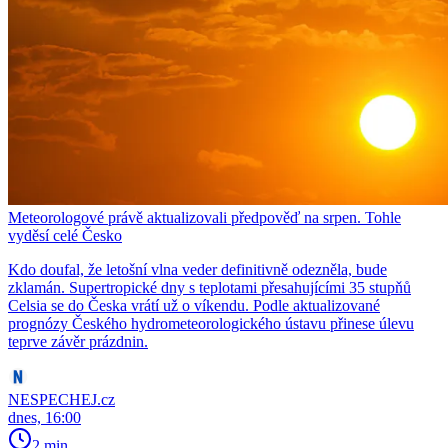
Meteorologové právě aktualizovali předpověď na srpen. Tohle
vyděsí celé Česko
Kdo doufal, že letošní vlna veder definitivně odezněla, bude
zklamán. Supertropické dny s teplotami přesahujícími 35 stupňů
Celsia se do Česka vrátí už o víkendu. Podle aktualizované
prognózy Českého hydrometeorologického ústavu přinese úlevu
teprve závěr prázdnin.
NESPECHEJ.cz
dnes, 16:00
2 min