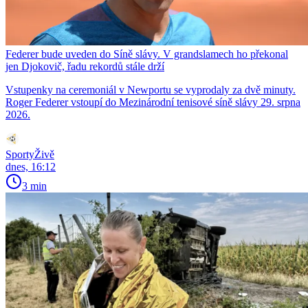
Federer bude uveden do Síně slávy. V grandslamech ho překonal
jen Djokovič, řadu rekordů stále drží
Vstupenky na ceremoniál v Newportu se vyprodaly za dvě minuty.
Roger Federer vstoupí do Mezinárodní tenisové síně slávy 29. srpna
2026.
SportyŽivě
dnes, 16:12
3 min