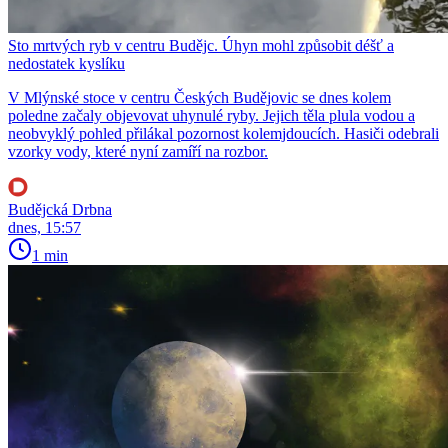
Sto mrtvých ryb v centru Budějc. Úhyn mohl způsobit déšť a
nedostatek kyslíku
V Mlýnské stoce v centru Českých Budějovic se dnes kolem
poledne začaly objevovat uhynulé ryby. Jejich těla plula vodou a
neobvyklý pohled přilákal pozornost kolemjdoucích. Hasiči odebrali
vzorky vody, které nyní zamíří na rozbor.
Budějcká Drbna
dnes, 15:57
1 min