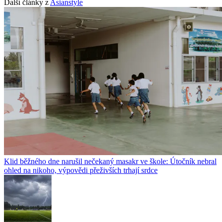
Další články z
Asianstyle
Klid běžného dne narušil nečekaný masakr ve škole: Útočník nebral
ohled na nikoho, výpovědi přeživších trhají srdce