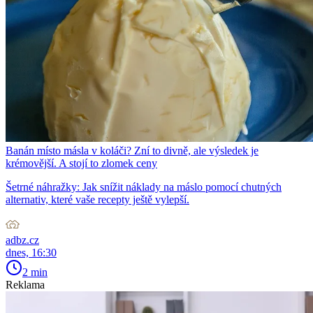
Banán místo másla v koláči? Zní to divně, ale výsledek je
krémovější. A stojí to zlomek ceny
Šetrné náhražky: Jak snížit náklady na máslo pomocí chutných
alternativ, které vaše recepty ještě vylepší.
adbz.cz
dnes, 16:30
2 min
Reklama