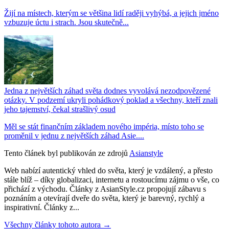
Žijí na místech, kterým se většina lidí raději vyhýbá, a jejich jméno
vzbuzuje úctu i strach. Jsou skutečně...
Jedna z největších záhad světa dodnes vyvolává nezodpovězené
otázky. V podzemí ukryli pohádkový poklad a všechny, kteří znali
jeho tajemství, čekal strašlivý osud
Měl se stát finančním základem nového impéria, místo toho se
proměnil v jednu z největších záhad Asie....
Tento článek byl publikován ze zdrojů
Asianstyle
Web nabízí autentický vhled do světa, který je vzdálený, a přesto
stále blíž – díky globalizaci, internetu a rostoucímu zájmu o vše, co
přichází z východu. Články z AsianStyle.cz propojují zábavu s
poznáním a otevírají dveře do světa, který je barevný, rychlý a
inspirativní. Články z...
Všechny články tohoto autora →