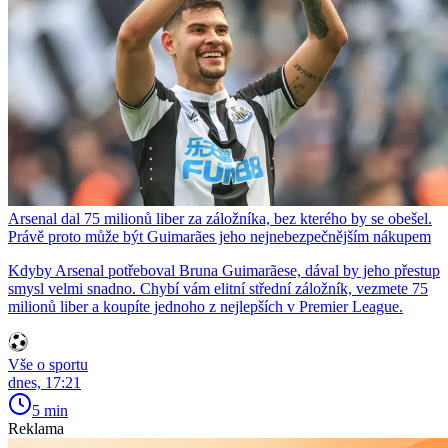
Arsenal dal 75 milionů liber za záložníka, bez kterého by se obešel.
Právě proto může být Guimarães jeho nejnebezpečnějším nákupem
Kdyby Arsenal potřeboval Bruna Guimarãese, dával by jeho přestup
smysl velmi snadno. Chybí vám elitní střední záložník, vezmete 75
milionů liber a koupíte jednoho z nejlepších v Premier League.
Vše o sportu
dnes, 17:21
5 min
Reklama