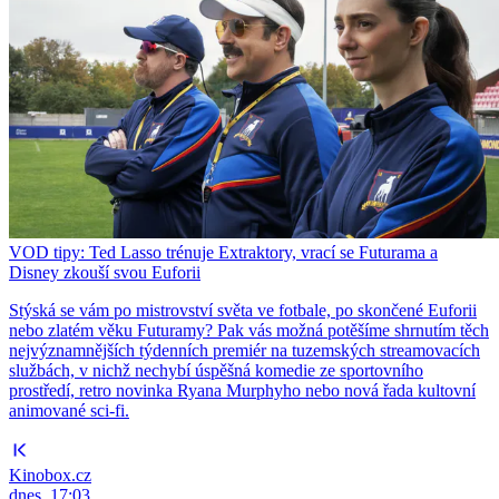
VOD tipy: Ted Lasso trénuje Extraktory, vrací se Futurama a
Disney zkouší svou Euforii
Stýská se vám po mistrovství světa ve fotbale, po skončené Euforii
nebo zlatém věku Futuramy? Pak vás možná potěšíme shrnutím těch
nejvýznamnějších týdenních premiér na tuzemských streamovacích
službách, v nichž nechybí úspěšná komedie ze sportovního
prostředí, retro novinka Ryana Murphyho nebo nová řada kultovní
animované sci-fi.
Kinobox.cz
dnes, 17:03