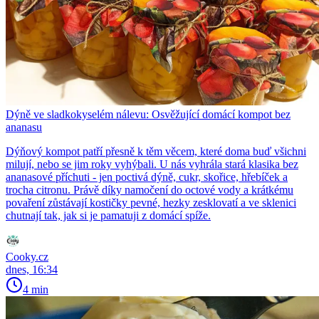
Dýně ve sladkokyselém nálevu: Osvěžující domácí kompot bez
ananasu
Dýňový kompot patří přesně k těm věcem, které doma buď všichni
milují, nebo se jim roky vyhýbali. U nás vyhrála stará klasika bez
ananasové příchuti - jen poctivá dýně, cukr, skořice, hřebíček a
trocha citronu. Právě díky namočení do octové vody a krátkému
povaření zůstávají kostičky pevné, hezky zesklovatí a ve sklenici
chutnají tak, jak si je pamatuji z domácí spíže.
Cooky.cz
dnes, 16:34
4 min