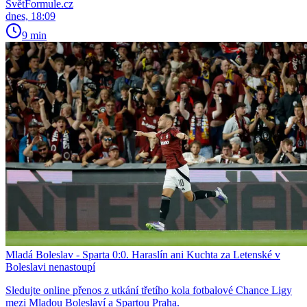
SvětFormule.cz
dnes, 18:09
9 min
Mladá Boleslav - Sparta 0:0. Haraslín ani Kuchta za Letenské v
Boleslavi nenastoupí
Sledujte online přenos z utkání třetího kola fotbalové Chance Ligy
mezi Mladou Boleslaví a Spartou Praha.