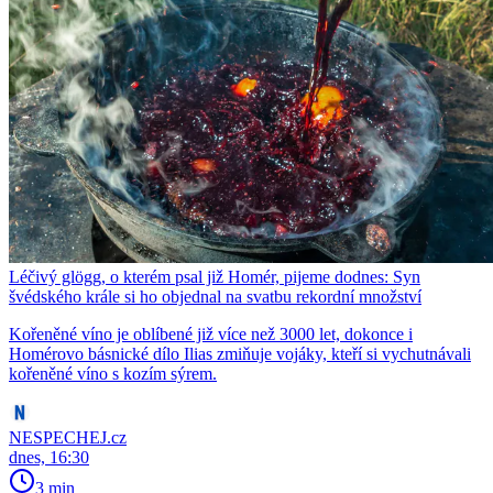
Léčivý glögg, o kterém psal již Homér, pijeme dodnes: Syn
švédského krále si ho objednal na svatbu rekordní množství
Kořeněné víno je oblíbené již více než 3000 let, dokonce i
Homérovo básnické dílo Ilias zmiňuje vojáky, kteří si vychutnávali
kořeněné víno s kozím sýrem.
NESPECHEJ.cz
dnes, 16:30
3 min