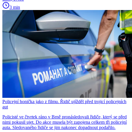
3 min
Policejní honička jako z filmu. Řidič ujížděl před trojicí policejních
aut
Policisté ve čtvrtek ráno v Brně pronásledovali řidiče, který se před
nimi pokusil ujet. Do akce musela být zapojena celkem tři policejní
auta. Sledovaného řidiče se jim nakonec dopadnout podařilo.