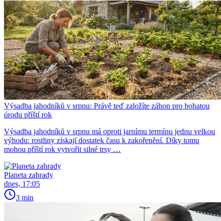
Výsadba jahodníků v srpnu: Právě teď založíte záhon pro bohatou
úrodu příští rok
Výsadba jahodníků v srpnu má oproti jarnímu termínu jednu velkou
výhodu: rostliny získají dostatek času k zakořenění. Díky tomu
mohou příští rok vytvořit silné trsy …
Planeta zahrady
dnes, 17:05
3 min