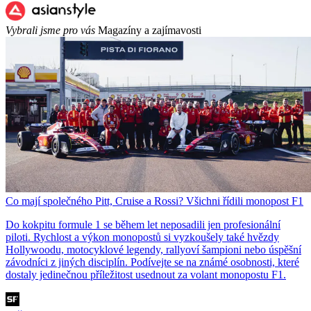
Vybrali jsme pro vás
Magazíny a zajímavosti
Co mají společného Pitt, Cruise a Rossi? Všichni řídili monopost F1
Do kokpitu formule 1 se během let neposadili jen profesionální
piloti. Rychlost a výkon monopostů si vyzkoušely také hvězdy
Hollywoodu, motocyklové legendy, rallyoví šampioni nebo úspěšní
závodníci z jiných disciplín. Podívejte se na známé osobnosti, které
dostaly jedinečnou příležitost usednout za volant monopostu F1.