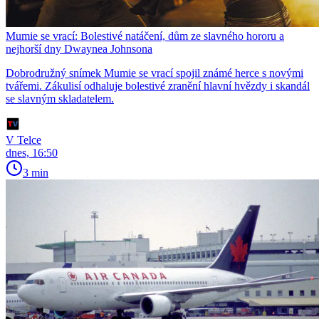
Mumie se vrací: Bolestivé natáčení, dům ze slavného hororu a
nejhorší dny Dwaynea Johnsona
Dobrodružný snímek Mumie se vrací spojil známé herce s novými
tvářemi. Zákulisí odhaluje bolestivé zranění hlavní hvězdy i skandál
se slavným skladatelem.
V Telce
dnes, 16:50
3 min