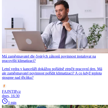
Má zaměstnavatel dle českých zákonů povinnost instalovat na
pracovišti klimatizaci?
Letní vedra v kanceláři dokážou pořádně ztrpčit pracovní den. Má
ale zaměstnavatel povinnost pořídit klimatizaci? A co když teplota
stoupne nad třicítku?
FAJNTIP.cz
dnes, 16:30
3 min