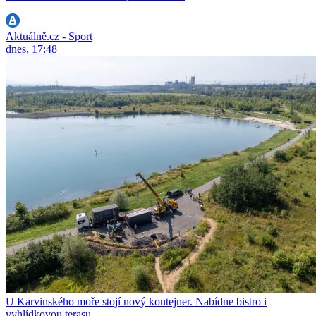
Aktuálně.cz - Sport
dnes, 17:48
U Karvinského moře stojí nový kontejner. Nabídne bistro i
vyhlídkovou terasu