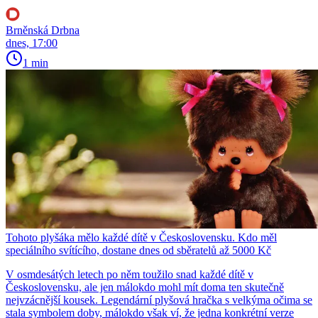
Brněnská Drbna
dnes, 17:00
1 min
Tohoto plyšáka mělo každé dítě v Československu. Kdo měl
speciálního svítícího, dostane dnes od sběratelů až 5000 Kč
V osmdesátých letech po něm toužilo snad každé dítě v
Československu, ale jen málokdo mohl mít doma ten skutečně
nejvzácnější kousek. Legendární plyšová hračka s velkýma očima se
stala symbolem doby, málokdo však ví, že jedna konkrétní verze