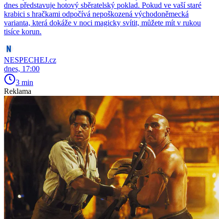
dnes představuje hotový sběratelský poklad. Pokud ve vaší staré
krabici s hračkami odpočívá nepoškozená východoněmecká
varianta, která dokáže v noci magicky svítit, můžete mít v rukou
tisíce korun.
NESPECHEJ.cz
dnes, 17:00
3 min
Reklama