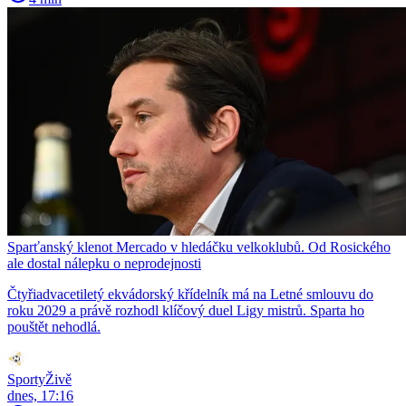
Sparťanský klenot Mercado v hledáčku velkoklubů. Od Rosického
ale dostal nálepku o neprodejnosti
Čtyřiadvacetiletý ekvádorský křídelník má na Letné smlouvu do
roku 2029 a právě rozhodl klíčový duel Ligy mistrů. Sparta ho
pouštět nehodlá.
SportyŽivě
dnes, 17:16