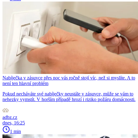
Nabíječka v zásuvce přes noc vás ročně stojí víc, než si myslíte. A to
není ten hlavní problém
Pokud necháváte své nabíječky neustále v zásuvce, může se vám to
nehezky vymstít. V horším případě hrozí i riziko požáru domácnosti.
adbz.cz
dnes, 16:25
1 min