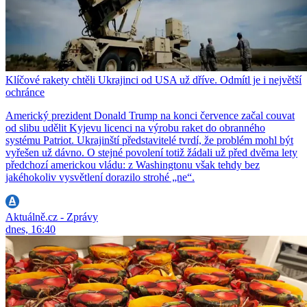
Klíčové rakety chtěli Ukrajinci od USA už dříve. Odmítl je i největší
ochránce
Americký prezident Donald Trump na konci července začal couvat
od slibu udělit Kyjevu licenci na výrobu raket do obranného
systému Patriot. Ukrajinští představitelé tvrdí, že problém mohl být
vyřešen už dávno. O stejné povolení totiž žádali už před dvěma lety
předchozí americkou vládu: z Washingtonu však tehdy bez
jakéhokoliv vysvětlení dorazilo strohé „ne“.
Aktuálně.cz - Zprávy
dnes, 16:40