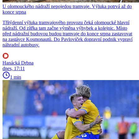
U olomouckého nádraží nepojedou tramvaje. Výluka potrvá až do
konce srpna
Třítýdenní výluka tramvajového provozu čeká olomoucké hlavní
nádraží. Od zítřka tam začne výměna výhybek a kolejnic. Místo
před nádražní budovou budou tramvaje do konce srpna zastavovat
na zastávce Kosmonautů. Do Pavloviček dopravní podnik vypraví
náhradní autobusy.
Hanácká Drbna
dnes, 17:11
1 min