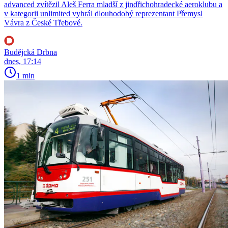
advanced zvítězil Aleš Ferra mladší z jindřichohradecké aeroklubu a
v kategorii unlimited vyhrál dlouhodobý reprezentant Přemysl
Vávra z České Třebové.
Budějcká Drbna
dnes, 17:14
1 min