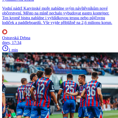
Vodní nádrž Karvinské moře nabídne svým návštěvníkům nové
občerstvení. Město na místě nechalo vybudovat gastro kontejner.
Ten kromě bistra nabídne i vyhlídkovou terasu nebo půjčovnu
lodiček a paddleboardů. Vše vyjde přibližně na 2,6 milionu korun.
Ostravská Drbna
dnes, 17:34
1 min