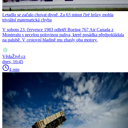
Letadlu se začalo chovat divně. Za 63 minut čiré hrůzy mohla
triviální matematická chyba
V sobotu 23. července 1983 odletěl Boeing 767 Air Canada z
Montrealu s necelou polovinou paliva, které posádka předpokládala
na palubě. V cestovní hladině mu zhasly oba motory.
VědaŽivě.cz
dnes, 16:45
4 min