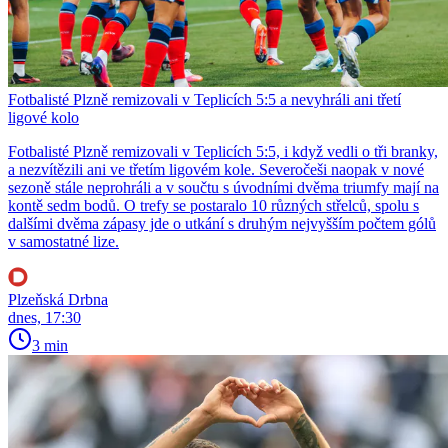
Fotbalisté Plzně remizovali v Teplicích 5:5 a nevyhráli ani třetí
ligové kolo
Fotbalisté Plzně remizovali v Teplicích 5:5, i když vedli o tři branky,
a nezvítězili ani ve třetím ligovém kole. Severočeši naopak v nové
sezoně stále neprohráli a v součtu s úvodními dvěma triumfy mají na
kontě sedm bodů. O trefy se postaralo 10 různých střelců, spolu s
dalšími dvěma zápasy jde o utkání s druhým nejvyšším počtem gólů
v samostatné lize.
Plzeňská Drbna
dnes, 17:30
3 min