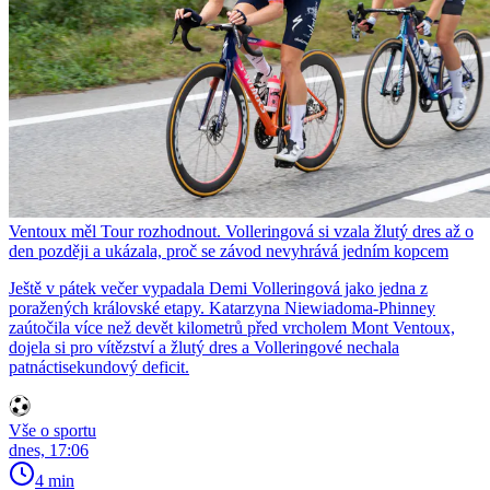
Ventoux měl Tour rozhodnout. Volleringová si vzala žlutý dres až o
den později a ukázala, proč se závod nevyhrává jedním kopcem
Ještě v pátek večer vypadala Demi Volleringová jako jedna z
poražených královské etapy. Katarzyna Niewiadoma-Phinney
zaútočila více než devět kilometrů před vrcholem Mont Ventoux,
dojela si pro vítězství a žlutý dres a Volleringové nechala
patnáctisekundový deficit.
Vše o sportu
dnes, 17:06
4 min