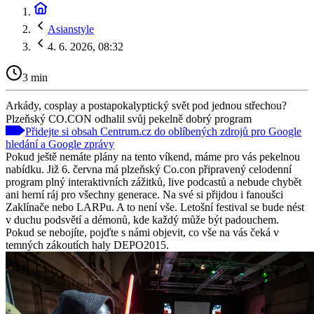
Asianstyle
4. 6. 2026, 08:32
3 min
Arkády, cosplay a postapokalyptický svět pod jednou střechou?
Plzeňský CO.CON odhalil svůj pekelně dobrý program
Přidejte si obsah Centrum.cz do oblíbených zdrojů pro Google
hledání a Google zprávy
Pokud ještě nemáte plány na tento víkend, máme pro vás pekelnou
nabídku. Již 6. června má plzeňský Co.con připravený celodenní
program plný interaktivních zážitků, live podcastů a nebude chybět
ani herní ráj pro všechny generace. Na své si přijdou i fanoušci
Zaklínače nebo LARPu. A to není vše. Letošní festival se bude nést
v duchu podsvětí a démonů, kde každý může být padouchem.
Pokud se nebojíte, pojďte s námi objevit, co vše na vás čeká v
temných zákoutích haly DEPO2015.