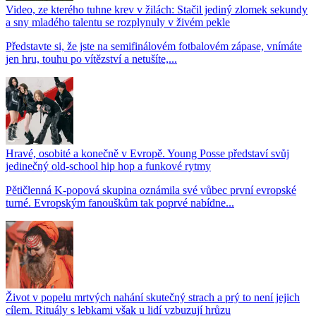
Video, ze kterého tuhne krev v žilách: Stačil jediný zlomek sekundy
a sny mladého talentu se rozplynuly v živém pekle
Představte si, že jste na semifinálovém fotbalovém zápase, vnímáte
jen hru, touhu po vítězství a netušíte,...
Hravé, osobité a konečně v Evropě. Young Posse představí svůj
jedinečný old-school hip hop a funkové rytmy
Pětičlenná K-popová skupina oznámila své vůbec první evropské
turné. Evropským fanouškům tak poprvé nabídne...
Život v popelu mrtvých nahání skutečný strach a prý to není jejich
cílem. Rituály s lebkami však u lidí vzbuzují hrůzu