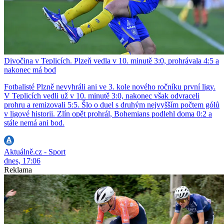
Divočina v Teplicích. Plzeň vedla v 10. minutě 3:0, prohrávala 4:5 a
nakonec má bod
Fotbalisté Plzně nevyhráli ani ve 3. kole nového ročníku první ligy.
V Teplicích vedli už v 10. minutě 3:0, nakonec však odvraceli
prohru a remizovali 5:5. Šlo o duel s druhým nejvyšším počtem gólů
v ligové historii. Zlín opět prohrál, Bohemians podlehl doma 0:2 a
stále nemá ani bod.
Aktuálně.cz - Sport
dnes, 17:06
Reklama