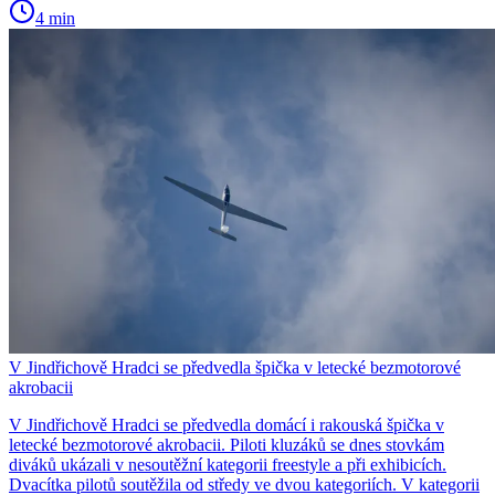
4 min
V Jindřichově Hradci se předvedla špička v letecké bezmotorové
akrobacii
V Jindřichově Hradci se předvedla domácí i rakouská špička v
letecké bezmotorové akrobacii. Piloti kluzáků se dnes stovkám
diváků ukázali v nesoutěžní kategorii freestyle a při exhibicích.
Dvacítka pilotů soutěžila od středy ve dvou kategoriích. V kategorii