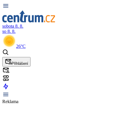
sobota 8. 8.
so 8. 8.
26°C
Přihlášení
Reklama