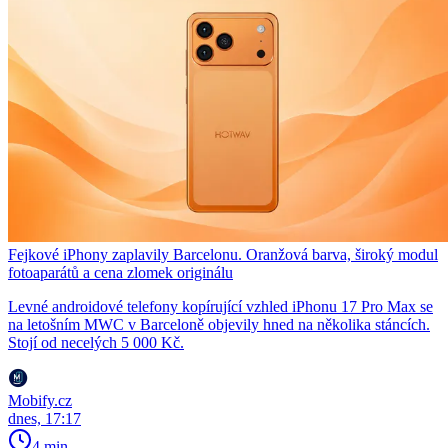
Fejkové iPhony zaplavily Barcelonu. Oranžová barva, široký modul
fotoaparátů a cena zlomek originálu
Levné androidové telefony kopírující vzhled iPhonu 17 Pro Max se
na letošním MWC v Barceloně objevily hned na několika stáncích.
Stojí od necelých 5 000 Kč.
Mobify.cz
dnes, 17:17
4 min