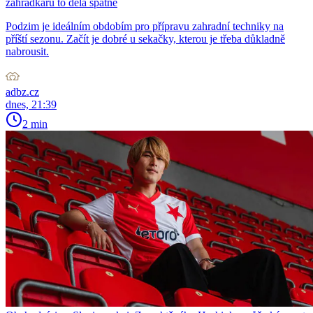
zahrádkářů to dělá špatně
Podzim je ideálním obdobím pro přípravu zahradní techniky na
příští sezonu. Začít je dobré u sekačky, kterou je třeba důkladně
nabrousit.
adbz.cz
dnes, 21:39
2 min