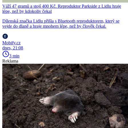
Váží 47 gramů a stojí 400 Kč. Reproduktor Parkside z Lidlu hraje
lépe, než by kdokoliv čekal
Dílenská značka Lidlu přišla s Bluetooth reproduktorem, který se
vejde do dlaně a hraje mnohem lépe, než by člověk čekal.
Mobify.cz
dnes, 21:08
3 min
Reklama