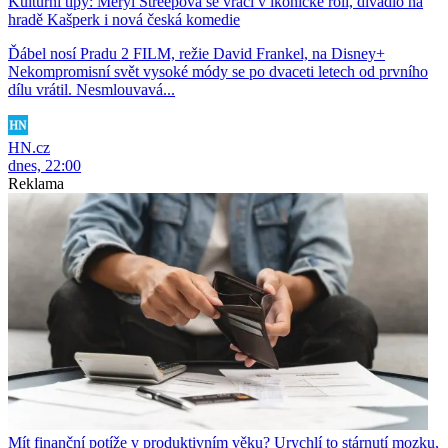
Kulturní tipy: Meryl Streepová se vrací v ikonické roli, divadlo na
hradě Kašperk i nová česká komedie
Ďábel nosí Pradu 2 FILM, režie David Frankel, na Disney+
Nekompromisní svět vysoké módy se po dvaceti letech od prvního
dílu vrátil. Nesmlouvavá...
HN.cz
dnes, 22:00
Reklama
Mít finanční potíže v produktivním věku? Urychlí to stárnutí mozku,