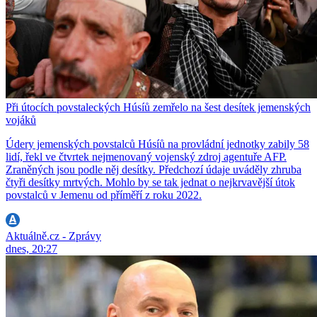
Při útocích povstaleckých Húsíů zemřelo na šest desítek jemenských
vojáků
Údery jemenských povstalců Húsíů na provládní jednotky zabily 58
lidí, řekl ve čtvrtek nejmenovaný vojenský zdroj agentuře AFP.
Zraněných jsou podle něj desítky. Předchozí údaje uváděly zhruba
čtyři desítky mrtvých. Mohlo by se tak jednat o nejkrvavější útok
povstalců v Jemenu od příměří z roku 2022.
Aktuálně.cz - Zprávy
dnes, 20:27