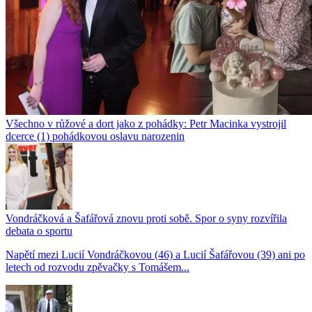
Všechno v růžové a dort jako z pohádky: Petr Macinka vystrojil
dcerce (1) pohádkovou oslavu narozenin
Vondráčková a Šafářová znovu proti sobě. Spor o syny rozvířila
debata o sportu
Napětí mezi Lucií Vondráčkovou (46) a Lucií Šafářovou (39) ani po
letech od rozvodu zpěvačky s Tomášem...