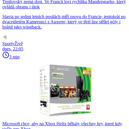
Trpišovský nemá dost. Ve Francii loví rychlíka Mandengueho, který
ovládá obranu i útok
Slavia po sedmi letních posilách míří znovu do Francie, tentokrát po
dvacetiletém Kamerunci z Auxerre, který ve třetí lize střílel góly i
bránil jako wingback.
SportyŽivě
dnes, 22:05
3 min
Microsoft chce, aby na Xbox Helix běhaly všechny hry, které kdy
vyšly pro Xbox