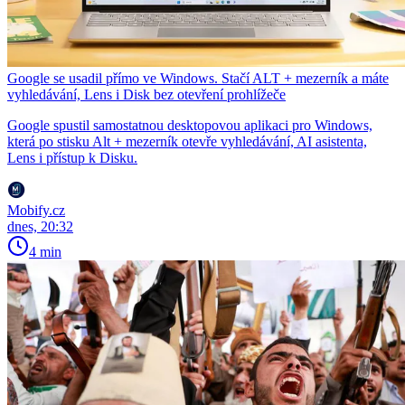
Google se usadil přímo ve Windows. Stačí ALT + mezerník a máte
vyhledávání, Lens i Disk bez otevření prohlížeče
Google spustil samostatnou desktopovou aplikaci pro Windows,
která po stisku Alt + mezerník otevře vyhledávání, AI asistenta,
Lens i přístup k Disku.
Mobify.cz
dnes, 20:32
4 min