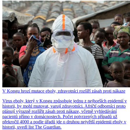
V Kongu hrozí mutace eboly, zdravotníci rozšíří zásah proti nákaze
Virus eboly, který v Kongu způsobuje jednu z nejhorších epidemií v
historii, by mohl mutovat, varují zdravotníci. Afričtí odborníci proto
plánují výrazně rozšířit zásah proti nákaze, včetně vyhledávání
pacientů přímo v domácnostech. Počet potvrzených případů už
překročil 4000 a podle úřadů jde o druhou největší epidemii eboly v
historii, uvedl list The Guardian.