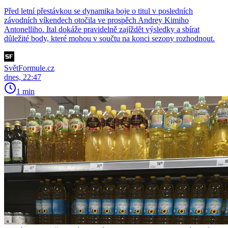
Před letní přestávkou se dynamika boje o titul v posledních
závodních víkendech otočila ve prospěch Andrey Kimiho
Antonelliho. Ital dokáže pravidelně zajíždět výsledky a sbírat
důležité body, které mohou v součtu na konci sezony rozhodnout.
SvětFormule.cz
dnes, 22:47
1 min