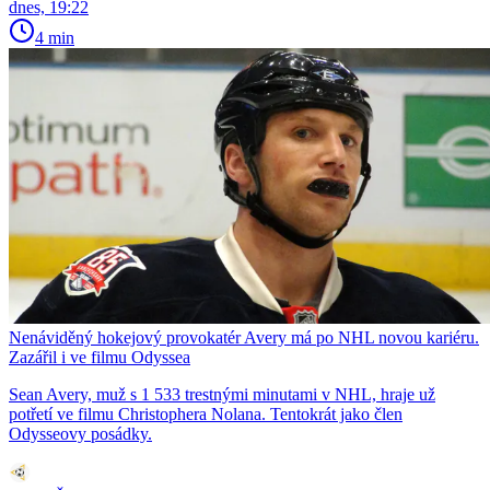
dnes, 19:22
4 min
Nenáviděný hokejový provokatér Avery má po NHL novou kariéru.
Zazářil i ve filmu Odyssea
Sean Avery, muž s 1 533 trestnými minutami v NHL, hraje už
potřetí ve filmu Christophera Nolana. Tentokrát jako člen
Odysseovy posádky.