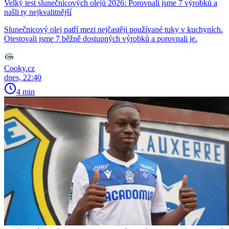
Velký test slunečnicových olejů 2026: Porovnali jsme 7 výrobků a
našli ty nejkvalitnější
Slunečnicový olej patří mezi nejčastěji používané tuky v kuchyních.
Otestovali jsme 7 běžně dostupných výrobků a porovnali je.
Cooky.cz
dnes, 22:40
4 min