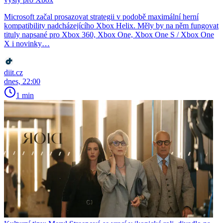
Microsoft začal prosazovat strategii v podobě maximální herní
kompatibility nadcházejícího Xbox Helix. Měly by na něm fungovat
tituly napsané pro Xbox 360, Xbox One, Xbox One S / Xbox One
X i novinky…
diit.cz
dnes, 22:00
1 min