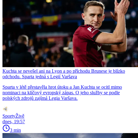
Kuchta se nevešel ani na Lyon a po příchodu Brunese je blízko
odchodu. Sparta jedná s Legií Varšava
Sparta v létě přestavěla hrot útoku a Jan Kuchta se ocitl mimo
nominaci na klíčový evropský zápas. O jeho služby se podle
polských zdrojů zajímá Legia Varšava.
SportyŽivě
dnes, 19:57
3 min