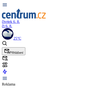
čtvrtek 6. 8.
čt 6. 8.
25°C
Přihlášení
Reklama