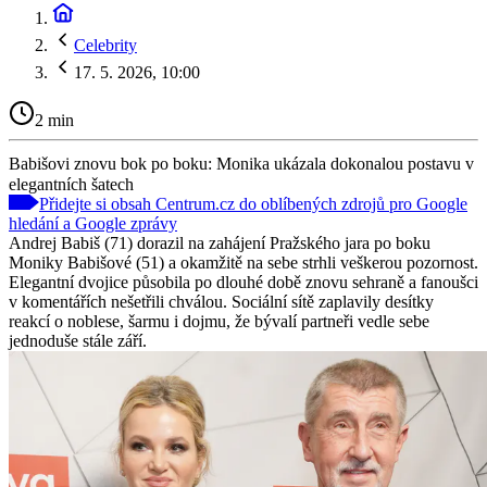
Celebrity
17. 5. 2026, 10:00
2 min
Babišovi znovu bok po boku: Monika ukázala dokonalou postavu v
elegantních šatech
Přidejte si obsah Centrum.cz do oblíbených zdrojů pro Google
hledání a Google zprávy
Andrej Babiš (71) dorazil na zahájení Pražského jara po boku
Moniky Babišové (51) a okamžitě na sebe strhli veškerou pozornost.
Elegantní dvojice působila po dlouhé době znovu sehraně a fanoušci
v komentářích nešetřili chválou. Sociální sítě zaplavily desítky
reakcí o noblese, šarmu i dojmu, že bývalí partneři vedle sebe
jednoduše stále září.