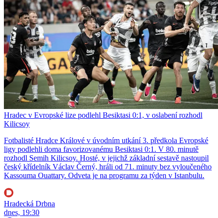
Hradec v Evropské lize podlehl Besiktasi 0:1, v oslabení rozhodl
Kilicsoy
Fotbalisté Hradce Králové v úvodním utkání 3. předkola Evropské
ligy podlehli doma favorizovanému Besiktasi 0:1. V 80. minutě
rozhodl Semih Kilicsoy. Hosté, v jejichž základní sestavě nastoupil
český křídelník Václav Černý, hráli od 71. minuty bez vyloučeného
Kassouma Ouattary. Odveta je na programu za týden v Istanbulu.
Hradecká Drbna
dnes, 19:30