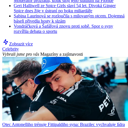
Moderátor prozradil, kolik stojí jeho studium na Floridě
Geri Halliwell ze Spice Girls slaví 54 let. Divoká Ginger
Spice dnes žije v ústraní po boku miliardáře
Sabina Laurinová se rozloučila s milovaným otcem. Dojemná
báseň přivedla hosty k slzám
Vondráčková a Šafářová znovu proti sobě. Spor o syny
rozvířila debata o sportu
Zobrazit více
Celebrity
Vybrali jsme pro vás
Magazíny a zajímavosti
Otec Antonelliho trénuje Fittipaldiho syna: Brazilec vychvaluje lídra