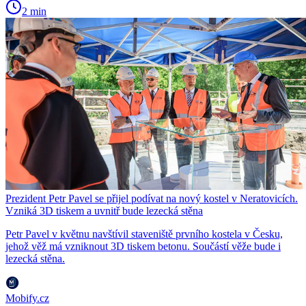
2 min
Prezident Petr Pavel se přijel podívat na nový kostel v Neratovicích.
Vzniká 3D tiskem a uvnitř bude lezecká stěna
Petr Pavel v květnu navštívil staveniště prvního kostela v Česku,
jehož věž má vzniknout 3D tiskem betonu. Součástí věže bude i
lezecká stěna.
Mobify.cz