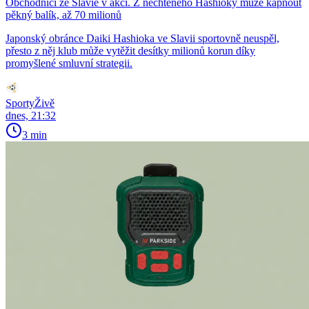
Obchodníci ze Slavie v akci. Z nechtěného Hashioky může kápnout
pěkný balík, až 70 milionů
Japonský obránce Daiki Hashioka ve Slavii sportovně neuspěl,
přesto z něj klub může vytěžit desítky milionů korun díky
promyšlené smluvní strategii.
SportyŽivě
dnes, 21:32
3 min