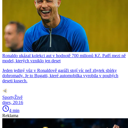
Ronaldo ukázal kolekci aut v hodnotě 700 milionů Kč. Patří mezi ně
model, kterých vzniklo jen deset
Jeden jediný vůz v Ronaldově garáži stojí víc než zbytek sbírky
dohromady. Je to Bugatti, které automobilka vyrobila v pouhých
deseti kusech.
SportyŽivě
dnes, 20:16
4 min
Reklama