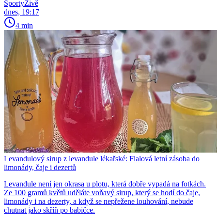
SportyŽivě
dnes, 19:17
4 min
Levandulový sirup z levandule lékařské: Fialová letní zásoba do
limonády, čaje i dezertů
Levandule není jen okrasa u plotu, která dobře vypadá na fotkách.
Ze 100 gramů květů uděláte voňavý sirup, který se hodí do čaje,
limonády i na dezerty, a když se nepřežene louhování, nebude
chutnat jako skříň po babičce.