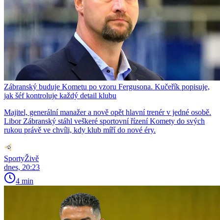
Zábranský buduje Kometu po vzoru Fergusona. Kučeřík popisuje,
jak šéf kontroluje každý detail klubu
Majitel, generální manažer a nově opět hlavní trenér v jedné osobě.
Libor Zábranský stáhl veškeré sportovní řízení Komety do svých
rukou právě ve chvíli, kdy klub míří do nové éry.
SportyŽivě
dnes, 20:23
4 min