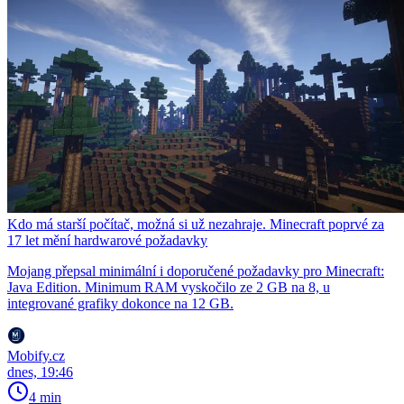
Kdo má starší počítač, možná si už nezahraje. Minecraft poprvé za
17 let mění hardwarové požadavky
Mojang přepsal minimální i doporučené požadavky pro Minecraft:
Java Edition. Minimum RAM vyskočilo ze 2 GB na 8, u
integrované grafiky dokonce na 12 GB.
Mobify.cz
dnes, 19:46
4 min