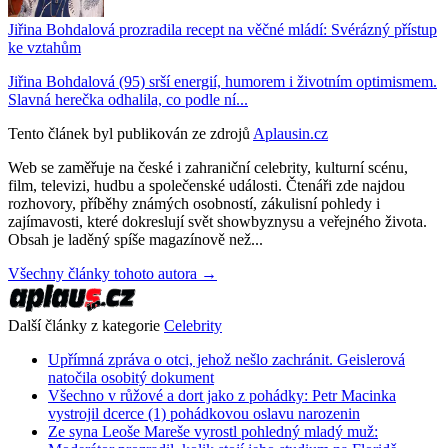
Jiřina Bohdalová prozradila recept na věčné mládí: Svérázný přístup
ke vztahům
Jiřina Bohdalová (95) srší energií, humorem i životním optimismem.
Slavná herečka odhalila, co podle ní...
Tento článek byl publikován ze zdrojů
Aplausin.cz
Web se zaměřuje na české i zahraniční celebrity, kulturní scénu,
film, televizi, hudbu a společenské události. Čtenáři zde najdou
rozhovory, příběhy známých osobností, zákulisní pohledy i
zajímavosti, které dokreslují svět showbyznysu a veřejného života.
Obsah je laděný spíše magazínově než...
Všechny články tohoto autora →
Další články z kategorie
Celebrity
Upřímná zpráva o otci, jehož nešlo zachránit. Geislerová
natočila osobitý dokument
Všechno v růžové a dort jako z pohádky: Petr Macinka
vystrojil dcerce (1) pohádkovou oslavu narozenin
Ze syna Leoše Mareše vyrostl pohledný mladý muž: