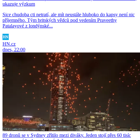
ukazuje výzkum
Sice chudoba cti netratí, ale mít neustále hluboko do kapsy není nic
příjemného. Tým britských vědců pod vedením Praveethy
Patalayové z londýnské...
HN.cz
dnes, 22:00
89 dronů se v Sydney zřítilo mezi diváky. Jeden stojí přes 60 tisíc