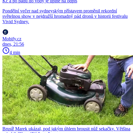
Kč a po pádu do vody je úplně na odpis
Pondělní večer nad sydneyským přístavem proměnil rekordní
světelnou show v nejdražší hromadný pád dronů v historii festivalu
Vivid Sydney.
Mobify.cz
dnes, 21:56
4 min
Brusíř Marek ukázal, pod jakým úhlem brousit nůž sekačky. Většina