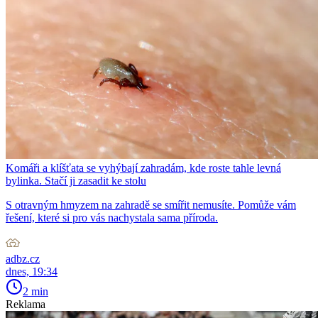
Komáři a klíšťata se vyhýbají zahradám, kde roste tahle levná
bylinka. Stačí ji zasadit ke stolu
S otravným hmyzem na zahradě se smířit nemusíte. Pomůže vám
řešení, které si pro vás nachystala sama příroda.
adbz.cz
dnes, 19:34
2 min
Reklama