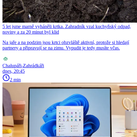
5 let jsme marně vyháněli krtka. Zahradník vzal kuchyňský odpad,
noviny a za 20 minut byl klid
Na jaře a na podzim jsou krtci obzvláště aktivní, protože si hledají
partnery a připravují se na zimu. Vypudit je tedy musíte včas.
Chalupáři-Zahrádkáři
dnes, 20:45
2 min