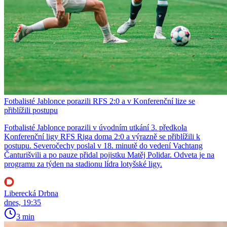
Fotbalisté Jablonce porazili RFS 2:0 a v Konferenční lize se
přiblížili postupu
Fotbalisté Jablonce porazili v úvodním utkání 3. předkola
Konferenční ligy RFS Riga doma 2:0 a výrazně se přiblížili k
postupu. Severočechy poslal v 18. minutě do vedení Vachtang
Čanturišvili a po pauze přidal pojistku Matěj Polidar. Odveta je na
programu za týden na stadionu lídra lotyšské ligy.
Liberecká Drbna
dnes, 19:35
3 min