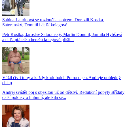
Sabina Laurinová se rozloučila s otcem. Dorazili Kostka,
Satoranský, Donutil i další kolegové
Petr Kostka, Jaroslav Satoranský, Martin Donutil, Jarmila Hybšová
a další přátelé a herečtí kolegové přišli...
Vážil čtvrt tuny a každý krok bolel. Po roce je z Andreje pohledný
chlap
Andrej sváděl boj s obezitou už od dětství. Redukční pobyty střídaly
další pokusy o hubnutí, ale kila se...