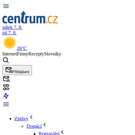
pátek 7. 8.
pá 7. 8.
26°C
Internet
Firmy
Recepty
Slovníky
Přihlášení
Zprávy
Domácí
Regionální