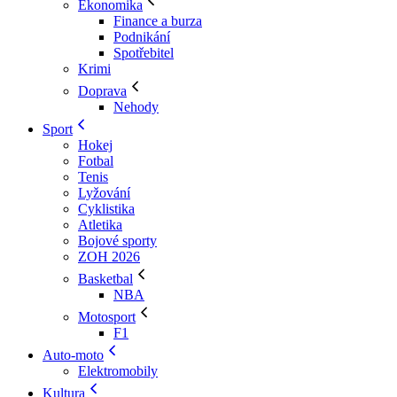
Ekonomika
Finance a burza
Podnikání
Spotřebitel
Krimi
Doprava
Nehody
Sport
Hokej
Fotbal
Tenis
Lyžování
Cyklistika
Atletika
Bojové sporty
ZOH 2026
Basketbal
NBA
Motosport
F1
Auto-moto
Elektromobily
Kultura