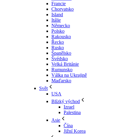
Francie
Chorvatsko
Island
Itálie
Německo
Polsko
Rakousko
Řecko
Rusko
Španělsko
Švédsko
Velká Británie
Rumunsko
Válka na Ukrajině
Maďarsko
Svět
USA
Blízký východ
Izrael
Palestina
Asie
Čína
Jižní Korea