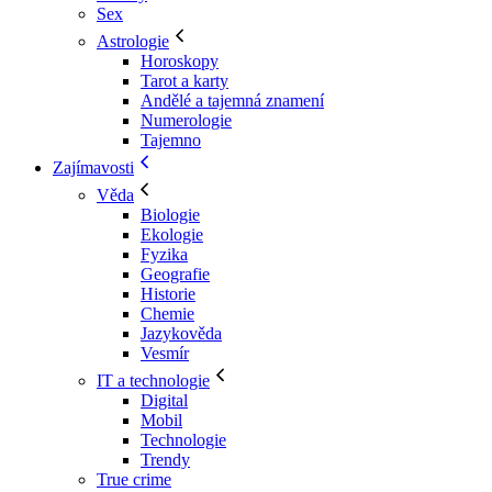
Sex
Astrologie
Horoskopy
Tarot a karty
Andělé a tajemná znamení
Numerologie
Tajemno
Zajímavosti
Věda
Biologie
Ekologie
Fyzika
Geografie
Historie
Chemie
Jazykověda
Vesmír
IT a technologie
Digital
Mobil
Technologie
Trendy
True crime