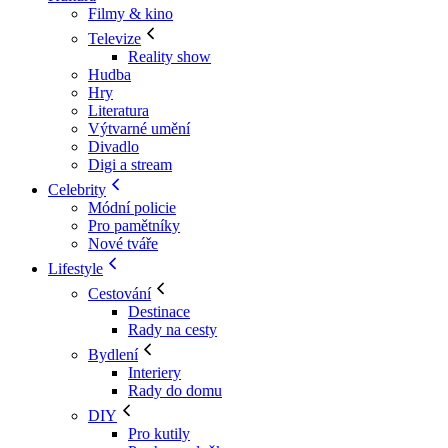
Filmy & kino
Televize
Reality show
Hudba
Hry
Literatura
Výtvarné umění
Divadlo
Digi a stream
Celebrity
Módní policie
Pro pamětníky
Nové tváře
Lifestyle
Cestování
Destinace
Rady na cesty
Bydlení
Interiery
Rady do domu
DIY
Pro kutily