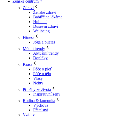
Ženské centrum
Zdraví
Ženské zdraví
Babiččina lékárna
Hubnutí
Duševní zdraví
Wellbeing
Fitness
Jóga a pilates
Módní trendy
Aktuální trendy
Doplňky
Krása
Péče o pleť
Péče o tělo
Vlasy
Nehty
Příběhy ze života
Inspirativní ženy
Rodina & komunita
Výchova
Přátelství
Vztahy