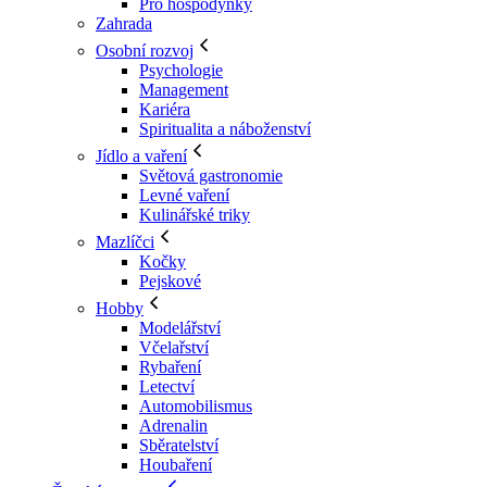
Pro hospodyňky
Zahrada
Osobní rozvoj
Psychologie
Management
Kariéra
Spiritualita a náboženství
Jídlo a vaření
Světová gastronomie
Levné vaření
Kulinářské triky
Mazlíčci
Kočky
Pejskové
Hobby
Modelářství
Včelařství
Rybaření
Letectví
Automobilismus
Adrenalin
Sběratelství
Houbaření