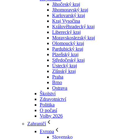
Jihočeský kraj
Jihomoravský kraj
Karlovarský kraj
Kraj Vysočina
Králověhradecký kraj
Liberecký kraj
Moravskoslezský kraj
Olomoucký kraj
Pardubický kraj
Plzeňský kraj
Středočeský kraj
Ústecký kraj
Zlínský kraj
Praha
Brno
Ostrava
Školství
Zdravotnictví
Politika
O počasí
Volby 2026
Zahraničí
Evropa
Slovensko