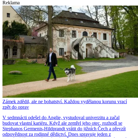
Reklama
Zámek zdědil, ale ne bohatství. Každou vydělanou korunu vrací
zpět do oprav
V sedmnácti odešel do Anglie, vystudoval univerzitu a začal
budovat vlastní kariéru. Když ale zemřel jeho otec, rozhodl se
Stephanos Germenis-Hildprandt vrátit do jižních Čech a převzít
odpovědnost za rodinné dědictví. Dnes spravuje jeden z