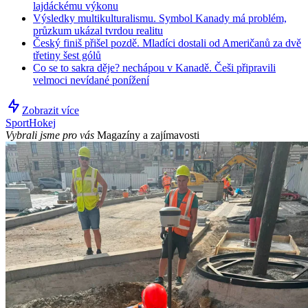
lajdáckému výkonu
Výsledky multikulturalismu. Symbol Kanady má problém,
průzkum ukázal tvrdou realitu
Český finiš přišel pozdě. Mladíci dostali od Američanů za dvě
třetiny šest gólů
Co se to sakra děje? nechápou v Kanadě. Češi připravili
velmoci nevídané ponížení
Zobrazit více
Sport
Hokej
Vybrali jsme pro vás
Magazíny a zajímavosti