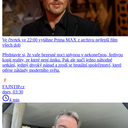
Ve čtvrtek ve 22:00 vytáhne Prima MAX z archivu nejlepší film
všech dob
Představte si, že vaše bezesné noci splynou v nekonečnou, šedivou
kopii reality, ze které není úniku. Pak ale stačí jedno náhodné
setkání, jediný divoký nápad a zrodí se brutální společenství, které
otřese základy moderního světa.
FAJNTIP.cz
dnes, 03:30
4 min