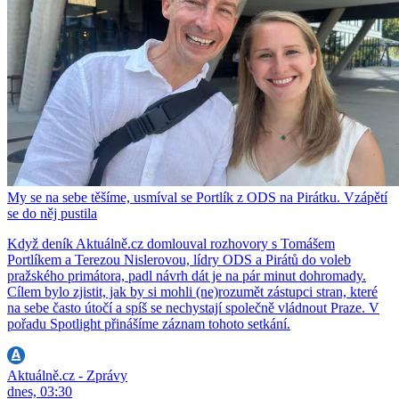
My se na sebe těšíme, usmíval se Portlík z ODS na Pirátku. Vzápětí
se do něj pustila
Když deník Aktuálně.cz domlouval rozhovory s Tomášem
Portlíkem a Terezou Nislerovou, lídry ODS a Pirátů do voleb
pražského primátora, padl návrh dát je na pár minut dohromady.
Cílem bylo zjistit, jak by si mohli (ne)rozumět zástupci stran, které
na sebe často útočí a spíš se nechystají společně vládnout Praze. V
pořadu Spotlight přinášíme záznam tohoto setkání.
Aktuálně.cz - Zprávy
dnes, 03:30