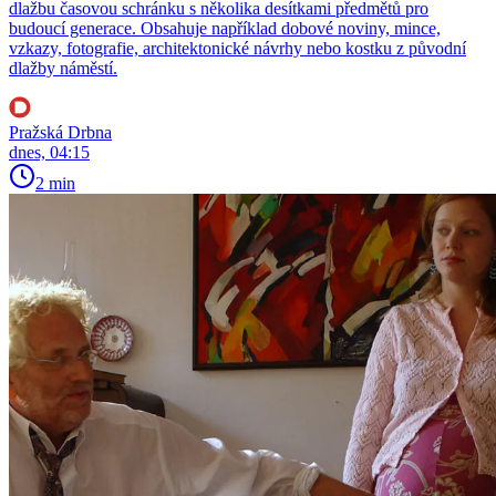
dlažbu časovou schránku s několika desítkami předmětů pro
budoucí generace. Obsahuje například dobové noviny, mince,
vzkazy, fotografie, architektonické návrhy nebo kostku z původní
dlažby náměstí.
Pražská Drbna
dnes, 04:15
2 min