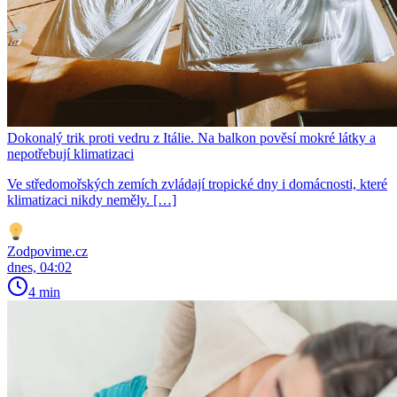
Dokonalý trik proti vedru z Itálie. Na balkon pověsí mokré látky a
nepotřebují klimatizaci
Ve středomořských zemích zvládají tropické dny i domácnosti, které
klimatizaci nikdy neměly. […]
Zodpovime.cz
dnes, 04:02
4 min