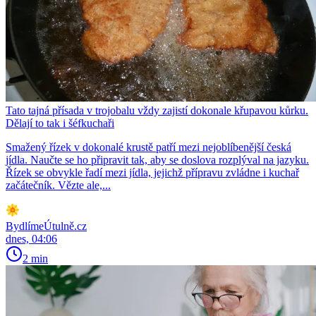
Tato tajná přísada v trojobalu vždy zajistí dokonale křupavou kůrku.
Dělají to tak i šéfkuchaři
Smažený řízek v dokonalé krustě patří mezi nejoblíbenější česká
jídla. Naučte se ho připravit tak, aby se doslova rozplýval na jazyku.
Řízek se obvykle řadí mezi jídla, jejichž přípravu zvládne i kuchař
začátečník. Vězte ale,...
BydlímeÚtulně.cz
dnes, 04:06
2 min