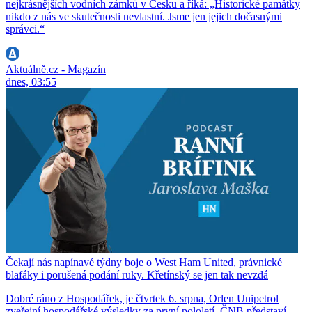
nejkrásnějších vodních zámků v Česku a říká: „Historické památky
nikdo z nás ve skutečnosti nevlastní. Jsme jen jejich dočasnými
správci.“
Aktuálně.cz - Magazín
dnes, 03:55
Čekají nás napínavé týdny boje o West Ham United, právnické
blafáky i porušená podání ruky. Křetínský se jen tak nevzdá
Dobré ráno z Hospodářek, je čtvrtek 6. srpna, Orlen Unipetrol
zveřejní hospodářské výsledky za první pololetí, ČNB představí