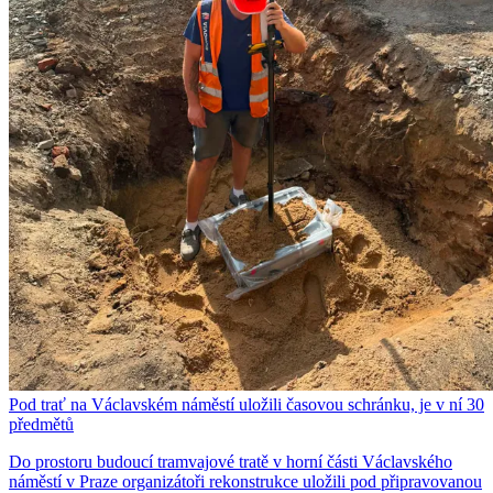
Pod trať na Václavském náměstí uložili časovou schránku, je v ní 30
předmětů
Do prostoru budoucí tramvajové tratě v horní části Václavského
náměstí v Praze organizátoři rekonstrukce uložili pod připravovanou