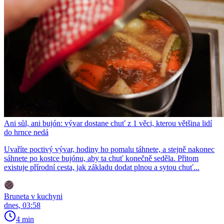
Ani sůl, ani bujón: vývar dostane chuť z 1 věci, kterou většina lidí
do hrnce nedá
Uvaříte poctivý vývar, hodiny ho pomalu táhnete, a stejně nakonec
sáhnete po kostce bujónu, aby ta chuť konečně seděla. Přitom
existuje přírodní cesta, jak základu dodat plnou a sytou chuť...
Bruneta v kuchyni
dnes, 03:58
4 min