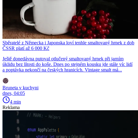
Sběratelé z Německa i Japonska loví tenhle smaltovaný hrnek z dob
ČSSR platí až 6 000 Kč
Ještě donedávna putoval otlučený smaltovaný hrnek při jarním
úklidu bez lítosti do koše. Dnes po stejném kousku jde stále víc lidí
a poptávka nekončí na českých hranicích. Vintage smalt má...
Bruneta v kuchyni
dnes, 04:05
4 min
Reklama