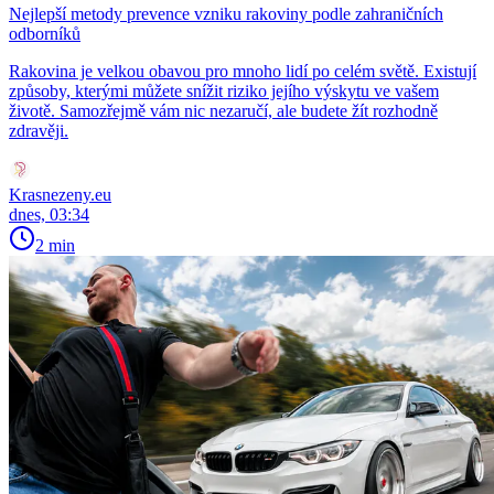
Nejlepší metody prevence vzniku rakoviny podle zahraničních
odborníků
Rakovina je velkou obavou pro mnoho lidí po celém světě. Existují
způsoby, kterými můžete snížit riziko jejího výskytu ve vašem
životě. Samozřejmě vám nic nezaručí, ale budete žít rozhodně
zdravěji.
Krasnezeny.eu
dnes, 03:34
2 min