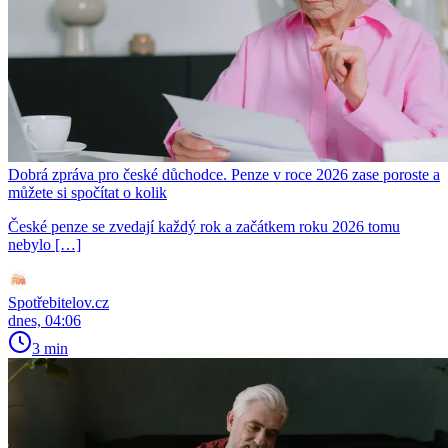
Dobrá zpráva pro české důchodce. Penze v roce 2026 zase poroste a
můžete si spočítat o kolik
České penze se zvedají každý rok a začátkem roku 2026 tomu
nebylo […]
Spotřebitelov.cz
dnes, 04:06
3 min