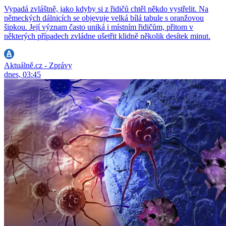
Vypadá zvláštně, jako kdyby si z řidičů chtěl někdo vystřelit. Na
německých dálnicích se objevuje velká bílá tabule s oranžovou
šipkou. Její význam často uniká i místním řidičům, přitom v
některých případech zvládne ušetřit klidně několik desítek minut.
Aktuálně.cz - Zprávy
dnes, 03:45