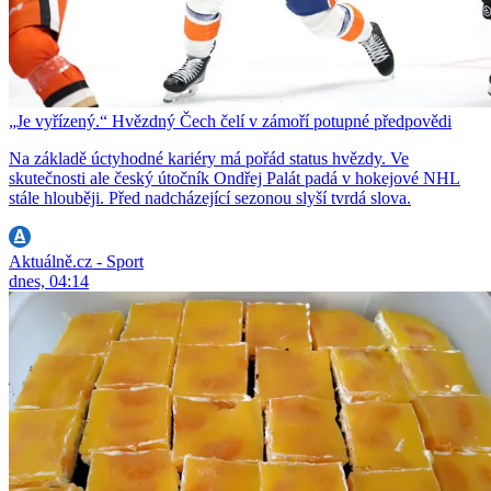
„Je vyřízený.“ Hvězdný Čech čelí v zámoří potupné předpovědi
Na základě úctyhodné kariéry má pořád status hvězdy. Ve
skutečnosti ale český útočník Ondřej Palát padá v hokejové NHL
stále hlouběji. Před nadcházející sezonou slyší tvrdá slova.
Aktuálně.cz - Sport
dnes, 04:14