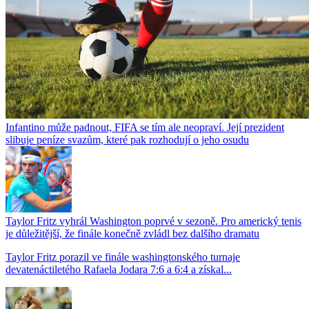
Infantino může padnout, FIFA se tím ale neopraví. Její prezident
slibuje peníze svazům, které pak rozhodují o jeho osudu
Taylor Fritz vyhrál Washington poprvé v sezoně. Pro americký tenis
je důležitější, že finále konečně zvládl bez dalšího dramatu
Taylor Fritz porazil ve finále washingtonského turnaje
devatenáctiletého Rafaela Jodara 7:6 a 6:4 a získal...