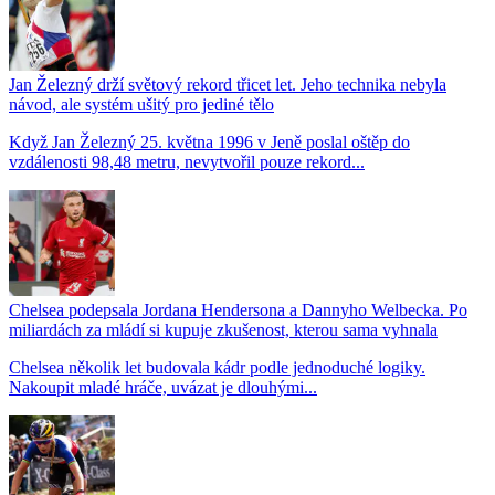
Jan Železný drží světový rekord třicet let. Jeho technika nebyla
návod, ale systém ušitý pro jediné tělo
Když Jan Železný 25. května 1996 v Jeně poslal oštěp do
vzdálenosti 98,48 metru, nevytvořil pouze rekord...
Chelsea podepsala Jordana Hendersona a Dannyho Welbecka. Po
miliardách za mládí si kupuje zkušenost, kterou sama vyhnala
Chelsea několik let budovala kádr podle jednoduché logiky.
Nakoupit mladé hráče, uvázat je dlouhými...