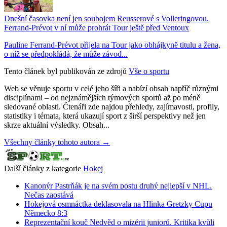
Dnešní časovka není jen soubojem Reusserové s Volleringovou.
Ferrand-Prévot v ní může prohrát Tour ještě před Ventoux
Pauline Ferrand-Prévot přijela na Tour jako obhájkyně titulu a žena,
o níž se předpokládá, že může závod...
Tento článek byl publikován ze zdrojů
Vše o sportu
Web se věnuje sportu v celé jeho šíři a nabízí obsah napříč různými
disciplínami – od nejznámějších týmových sportů až po méně
sledované oblasti. Čtenáři zde najdou přehledy, zajímavosti, profily,
statistiky i témata, která ukazují sport z širší perspektivy než jen
skrze aktuální výsledky. Obsah...
Všechny články tohoto autora →
Další články z kategorie
Hokej
Kanonýr Pastrňák je na svém postu druhý nejlepší v NHL.
Nečas zaostává
Hokejová osmnáctka deklasovala na Hlinka Gretzky Cupu
Německo 8:3
Reprezentační kouč Nedvěd o mizérii juniorů. Kritika kvůli