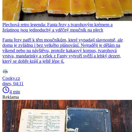
Plechová retro legenda: Fanta řezy s tvarohovým krémem a
želatinou jsou jednoduchý a vděčný moučník na plech
Fanta řezy patří k těm moučníkům, které vypadají slavnostně, ale
doma je zvládnu i bez velkého plánování. Nejraději je dělám na
víkend nebo na návštěvu, protože kakaový korpus, tvarohová
vrstva, mandarinky a vršek z Fanty vytvoří svěží a lehký dezert,
který se dobře krájí a ještě lépe jí.
Cooky.cz
dnes, 04:11
4 min
Reklama