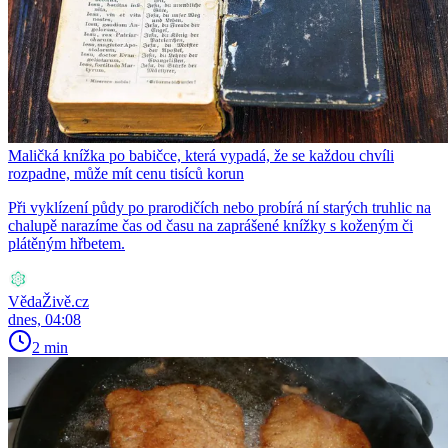
Maličká knížka po babičce, která vypadá, že se každou chvíli
rozpadne, může mít cenu tisíců korun
Při vyklízení půdy po prarodičích nebo probírá ní starých truhlic na
chalupě narazíme čas od času na zaprášené knížky s koženým či
plátěným hřbetem.
VědaŽivě.cz
dnes, 04:08
2 min