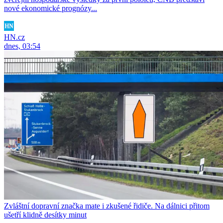
nové ekonomické prognózy...
HN.cz
dnes, 03:54
Zvláštní dopravní značka mate i zkušené řidiče. Na dálnici přitom
ušetří klidně desítky minut