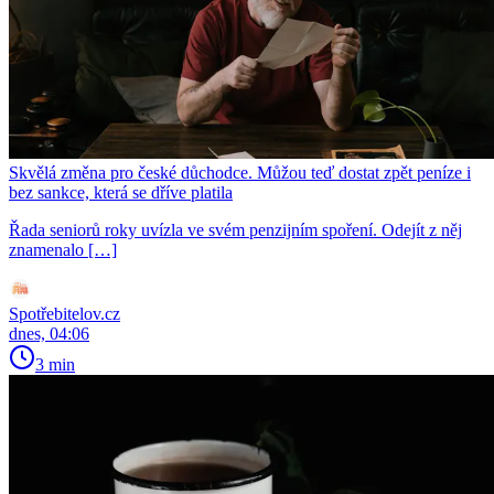
Skvělá změna pro české důchodce. Můžou teď dostat zpět peníze i
bez sankce, která se dříve platila
Řada seniorů roky uvízla ve svém penzijním spoření. Odejít z něj
znamenalo […]
Spotřebitelov.cz
dnes, 04:06
3 min