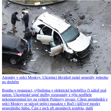
Atentáty v srdci Moskvy. Ukrajinci likvidují ruské generály jednoho
po druhém
Bomba v restauraci, výbušnina v elektrické koloběžce či nálož pod
autem. Ukrajinské tajné služby rozpoutaly v týlu nepřítele
nekompromisní lov na velitele Putinovy invaze. Cílem atentátníků v
srdci Moskvy se stávají strůjci masakru v Buči i klíčové mozky
generálního štábu. Část z nich při atentátech zemřela, další