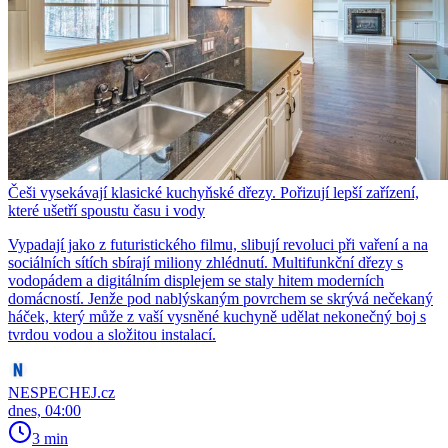
Češi vysekávají klasické kuchyňské dřezy. Pořizují lepší zařízení,
které ušetří spoustu času i vody
Vypadají jako z futuristického filmu, slibují revoluci při vaření a na
sociálních sítích sbírají miliony zhlédnutí. Multifunkční dřezy s
vodopádem a digitálním displejem se staly hitem moderních
domácností. Jenže pod nablýskaným povrchem se skrývá nečekaný
háček, který může z vaší vysněné kuchyně udělat nekonečný boj s
tvrdou vodou a složitou instalací.
NESPECHEJ.cz
dnes, 04:00
3 min