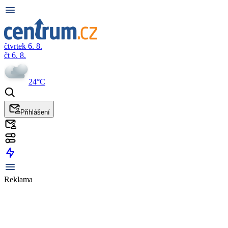
čtvrtek 6. 8.
čt 6. 8.
24°C
Přihlášení
Reklama