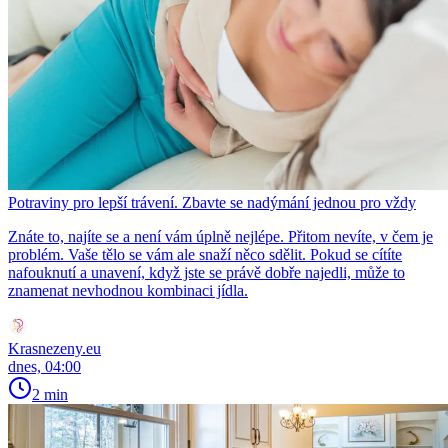
Potraviny pro lepší trávení. Zbavte se nadýmání jednou pro vždy
Znáte to, najíte se a není vám úplně nejlépe. Přitom nevíte, v čem je
problém. Vaše tělo se vám ale snaží něco sdělit. Pokud se cítíte
nafouknutí a unavení, když jste se právě dobře najedli, může to
znamenat nevhodnou kombinaci jídla.
Krasnezeny.eu
dnes, 04:00
2 min