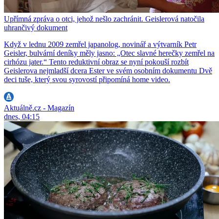
Upřímná zpráva o otci, jehož nešlo zachránit. Geislerová natočila
uhrančivý dokument
Když v lednu 2009 zemřel japanolog, novinář a výtvarník Petr
Geisler, bulvární deníky měly jasno: „Otec slavné herečky zemřel na
cirhózu jater.“ Tento reduktivní obraz se nyní pokouší rozbít
Geislerova nejmladší dcera Ester ve svém osobním dokumentu Dvě
deci tuše, který svou syrovostí připomíná home video.
Aktuálně.cz - Magazín
dnes, 04:15