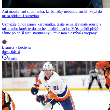
Ani mouka, ani strouhanka: karbanátky nebudou suché, když do
masa přidáte 1 surovinu
Usmažíte plnou pánev karbanátků, těšíte se na šťavnaté sousto a
místo toho koušete do suché, drolivé placky. Většina lidí příště
sáhne po další hrsti strouhanky. Právě tam ale bývá zakopaný...
Bruneta v kuchyni
dnes, 04:14
4 min