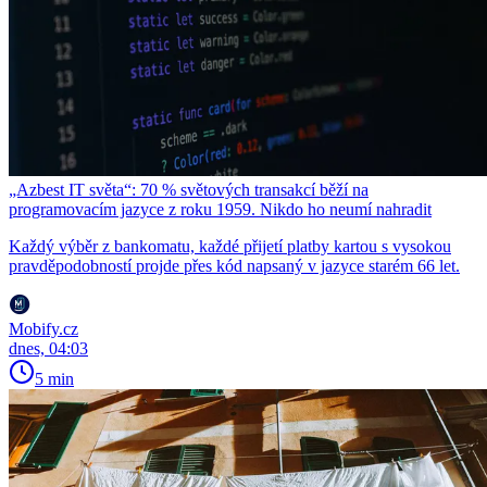
„Azbest IT světa“: 70 % světových transakcí běží na
programovacím jazyce z roku 1959. Nikdo ho neumí nahradit
Každý výběr z bankomatu, každé přijetí platby kartou s vysokou
pravděpodobností projde přes kód napsaný v jazyce starém 66 let.
Mobify.cz
dnes, 04:03
5 min