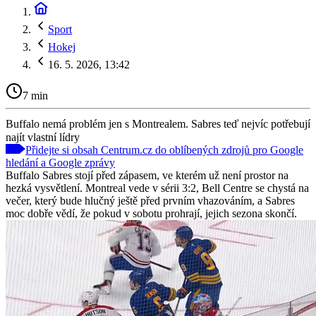
Sport
Hokej
16. 5. 2026, 13:42
7 min
Buffalo nemá problém jen s Montrealem. Sabres teď nejvíc potřebují
najít vlastní lídry
Přidejte si obsah Centrum.cz do oblíbených zdrojů pro Google
hledání a Google zprávy
Buffalo Sabres stojí před zápasem, ve kterém už není prostor na
hezká vysvětlení. Montreal vede v sérii 3:2, Bell Centre se chystá na
večer, který bude hlučný ještě před prvním vhazováním, a Sabres
moc dobře vědí, že pokud v sobotu prohrají, jejich sezona skončí.