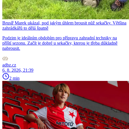
Brusíř Marek ukázal, pod jakým úhlem brousit nůž sekačky. Většina
zahrádkářů to dělá špatně
Podzim je ideálním obdobím pro přípravu zahradní techniky na
příští sezonu. Začít je dobré u sekačky, kterou je třeba důkladně
nabrousit.
adbz.cz
6. 8. 2026, 21:39
2 min