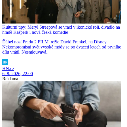
Kulturní tipy: Meryl Streepová se vrací v ikonické roli, divadlo na
hradě Kašperk i nová česká komedie
Ďábel nosí Pradu 2 FILM, režie David Frankel, na Disney+
Nekompromisní svět vysoké módy se po dvaceti letech od prvního
dílu vrátil. Nesmlouvavá...
HN.cz
6. 8. 2026, 22:00
Reklama