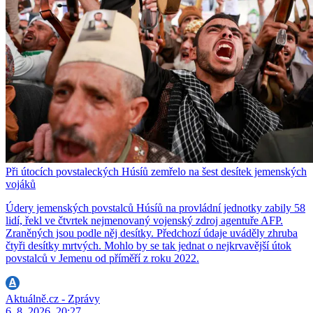
Při útocích povstaleckých Húsíů zemřelo na šest desítek jemenských
vojáků
Údery jemenských povstalců Húsíů na provládní jednotky zabily 58
lidí, řekl ve čtvrtek nejmenovaný vojenský zdroj agentuře AFP.
Zraněných jsou podle něj desítky. Předchozí údaje uváděly zhruba
čtyři desítky mrtvých. Mohlo by se tak jednat o nejkrvavější útok
povstalců v Jemenu od příměří z roku 2022.
Aktuálně.cz - Zprávy
6. 8. 2026, 20:27