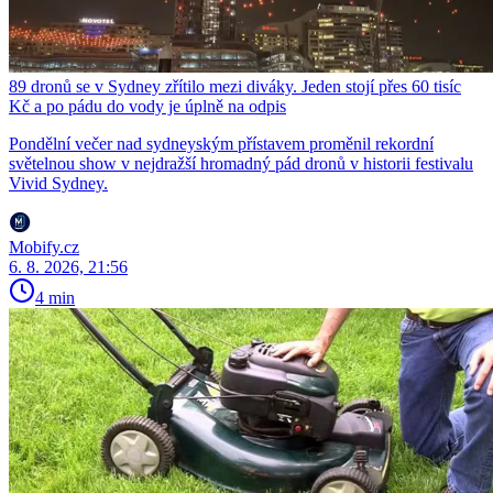
89 dronů se v Sydney zřítilo mezi diváky. Jeden stojí přes 60 tisíc
Kč a po pádu do vody je úplně na odpis
Pondělní večer nad sydneyským přístavem proměnil rekordní
světelnou show v nejdražší hromadný pád dronů v historii festivalu
Vivid Sydney.
Mobify.cz
6. 8. 2026, 21:56
4 min