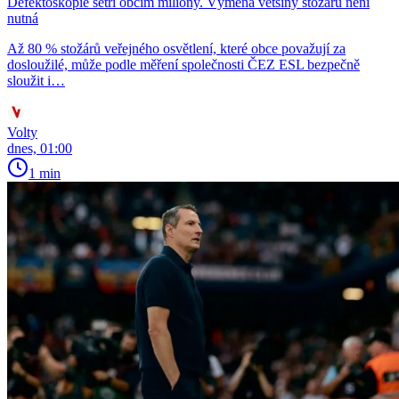
Defektoskopie šetří obcím miliony. Výměna většiny stožárů není
nutná
Až 80 % stožárů veřejného osvětlení, které obce považují za
dosloužilé, může podle měření společnosti ČEZ ESL bezpečně
sloužit i…
Volty
dnes, 01:00
1 min