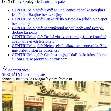
Další články z kategorie
Centrum o páté
CENTRUM o páté: Když se " na jedno" chodí ke kolejím i
jednání o Ukrajině bez Ukrajiny
CENTRUM o páté: Rusko přišlo o letadla a příběh o chlapci
bez imunity
CENTRUM o páté: Mezinárodní napětí, nečekané zvraty i
drobné kuriozity
CENTRUM o páté: Druhá vlna veder i rady, jak se konečně
zbavit otravných telefonátů
CENTRUM o páté: Nebezpečná nákaza se nepotvrdila. Zato
jiné příběhy stojí za pozornost
CENTRUM o páté: Čeká nás nejspíš další kolo íránské krize
a Tom Cruise překvapuje vzhledem
Zobrazit více
SPECIÁLY
Centrum o páté
Vybrali jsme pro vás
Magazíny a zajímavosti