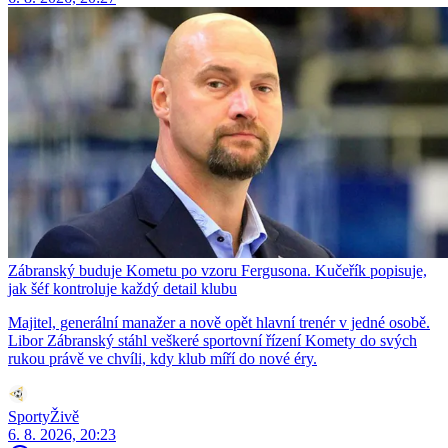
Zábranský buduje Kometu po vzoru Fergusona. Kučeřík popisuje,
jak šéf kontroluje každý detail klubu
Majitel, generální manažer a nově opět hlavní trenér v jedné osobě.
Libor Zábranský stáhl veškeré sportovní řízení Komety do svých
rukou právě ve chvíli, kdy klub míří do nové éry.
SportyŽivě
6. 8. 2026, 20:23