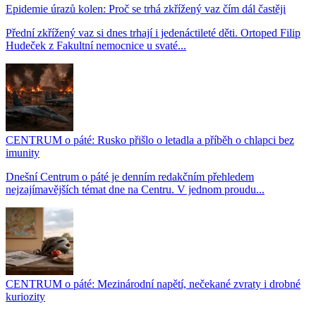
Epidemie úrazů kolen: Proč se trhá zkřížený vaz čím dál častěji
Přední zkřížený vaz si dnes trhají i jedenáctileté děti. Ortoped Filip
Hudeček z Fakultní nemocnice u svaté...
CENTRUM o páté: Rusko přišlo o letadla a příběh o chlapci bez
imunity
Dnešní Centrum o páté je denním redakčním přehledem
nejzajímavějších témat dne na Centru. V jednom proudu...
CENTRUM o páté: Mezinárodní napětí, nečekané zvraty i drobné
kuriozity