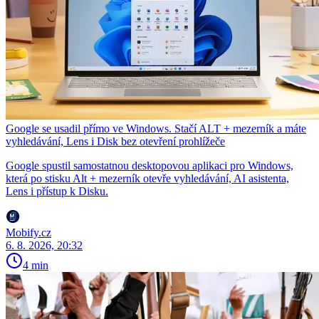
Google se usadil přímo ve Windows. Stačí ALT + mezerník a máte
vyhledávání, Lens i Disk bez otevření prohlížeče
Google spustil samostatnou desktopovou aplikaci pro Windows,
která po stisku Alt + mezerník otevře vyhledávání, AI asistenta,
Lens i přístup k Disku.
Mobify.cz
6. 8. 2026, 20:32
4 min