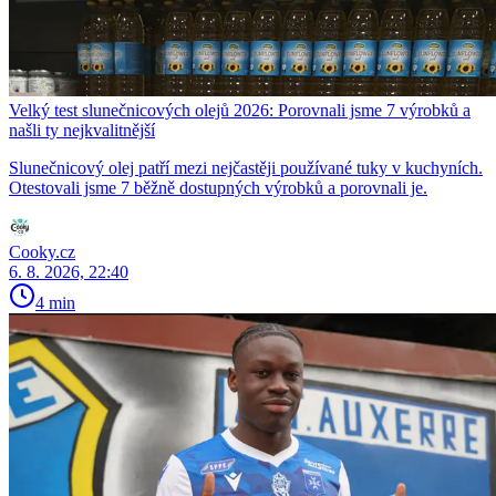
Velký test slunečnicových olejů 2026: Porovnali jsme 7 výrobků a
našli ty nejkvalitnější
Slunečnicový olej patří mezi nejčastěji používané tuky v kuchyních.
Otestovali jsme 7 běžně dostupných výrobků a porovnali je.
Cooky.cz
6. 8. 2026, 22:40
4 min