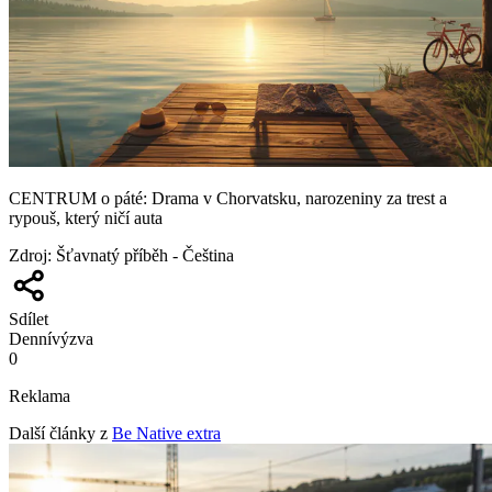
CENTRUM o páté: Drama v Chorvatsku, narozeniny za trest a
rypouš, který ničí auta
Zdroj
:
Šťavnatý příběh - Čeština
Sdílet
Denní
výzva
0
Reklama
Další články z
Be Native extra