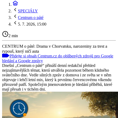
SPECIÁLY
Centrum o páté
5. 7. 2026, 15:00
2 min
CENTRUM o páté: Drama v Chorvatsku, narozeniny za trest a
rypouš, který ničí auta
Přidejte si obsah Centrum.cz do oblíbených zdrojů pro Google
hledání a Google zprávy
Dnešní „Centrum o páté“ přináší denní redakční přehled
nejzajímavějších témat, která utvářela pozornost během klidného
svátečního dne. Vedle silných zpráv z domova i ze světa se v něm
objevuje i lehčí letní mix, který k prvnímu červencovému víkendu
přirozeně patří. Společným jmenovatelem je hledání příběhů, které
mají přesah i v tichém dni.