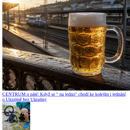
CENTRUM o páté: Když se " na jedno" chodí ke kolejím i jednání
o Ukrajině bez Ukrajiny