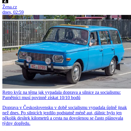
Žena.cz
dnes, 02:59
Retro kvíz na téma jak vypadala doprava a silnice za socialismu:
Pamětníci musí povinně získat 10/10 bodů
Doprava v Československu v době socialismu vypadala úplně jinak
než dnes. Po silnicích jezdilo podstatně méně aut, dálnic bylo jen
několik desítek kilometrů a cesta na dovolenou se často plánovala
týdny dopředu.