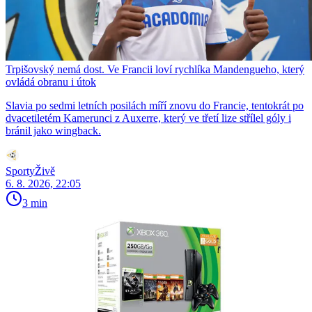
Trpišovský nemá dost. Ve Francii loví rychlíka Mandengueho, který
ovládá obranu i útok
Slavia po sedmi letních posilách míří znovu do Francie, tentokrát po
dvacetiletém Kamerunci z Auxerre, který ve třetí lize střílel góly i
bránil jako wingback.
SportyŽivě
6. 8. 2026, 22:05
3 min