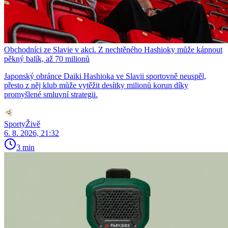
Obchodníci ze Slavie v akci. Z nechtěného Hashioky může kápnout
pěkný balík, až 70 milionů
Japonský obránce Daiki Hashioka ve Slavii sportovně neuspěl,
přesto z něj klub může vytěžit desítky milionů korun díky
promyšlené smluvní strategii.
SportyŽivě
6. 8. 2026, 21:32
3 min