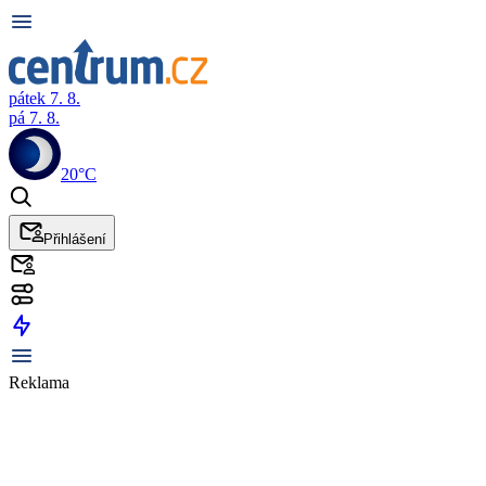
pátek 7. 8.
pá 7. 8.
20°C
Přihlášení
Reklama