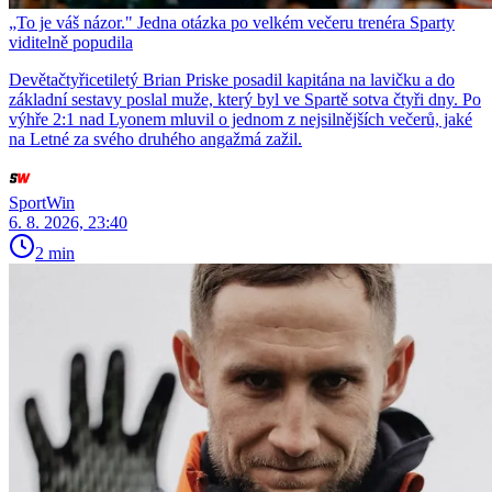
„To je váš názor." Jedna otázka po velkém večeru trenéra Sparty
viditelně popudila
Devětačtyřicetiletý Brian Priske posadil kapitána na lavičku a do
základní sestavy poslal muže, který byl ve Spartě sotva čtyři dny. Po
výhře 2:1 nad Lyonem mluvil o jednom z nejsilnějších večerů, jaké
na Letné za svého druhého angažmá zažil.
SportWin
6. 8. 2026, 23:40
2 min