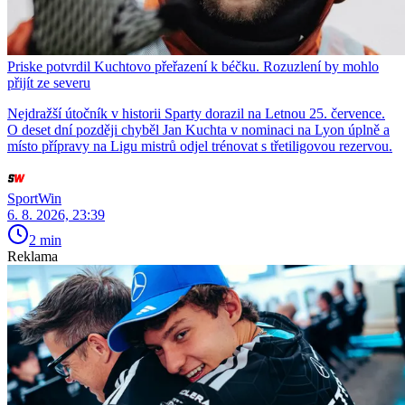
Priske potvrdil Kuchtovo přeřazení k béčku. Rozuzlení by mohlo
přijít ze severu
Nejdražší útočník v historii Sparty dorazil na Letnou 25. července.
O deset dní později chyběl Jan Kuchta v nominaci na Lyon úplně a
místo přípravy na Ligu mistrů odjel trénovat s třetiligovou rezervou.
SportWin
6. 8. 2026, 23:39
2 min
Reklama