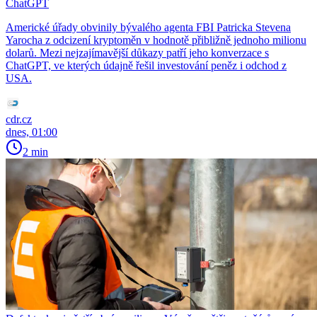
ChatGPT
Americké úřady obvinily bývalého agenta FBI Patricka Stevena
Yarocha z odcizení kryptoměn v hodnotě přibližně jednoho milionu
dolarů. Mezi nejzajímavější důkazy patří jeho konverzace s
ChatGPT, ve kterých údajně řešil investování peněz i odchod z
USA.
cdr.cz
dnes, 01:00
2 min