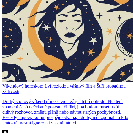
Víkendový horoskop: Lvi rozjedou vášnivý flirt a Štíři propadnou
žárlivosti
Druhý srpnový víkend přinese víc než jen letní pohodu. Některá
znamení čeká nečekané pozvání či flirt, jiná budou muset ustát
citlivý rozhovor, změnu plánů nebo návrat starých pochybností.
Hvězdy napoví, komu prospěje odvaha, kdo by měl zpomalit a kdo
tentokrát nesmí ignorovat vlastní intuici.