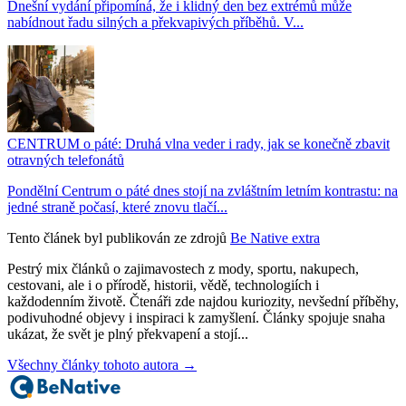
Dnešní vydání připomíná, že i klidný den bez extrémů může
nabídnout řadu silných a překvapivých příběhů. V...
CENTRUM o páté: Druhá vlna veder i rady, jak se konečně zbavit
otravných telefonátů
Pondělní Centrum o páté dnes stojí na zvláštním letním kontrastu: na
jedné straně počasí, které znovu tlačí...
Tento článek byl publikován ze zdrojů
Be Native extra
Pestrý mix článků o zajimavostech z mody, sportu, nakupech,
cestovani, ale i o přírodě, historii, vědě, technologiích i
každodenním životě. Čtenáři zde najdou kuriozity, nevšední příběhy,
podivuhodné objevy i inspiraci k zamyšlení. Články spojuje snaha
ukázat, že svět je plný překvapení a stojí...
Všechny články tohoto autora →