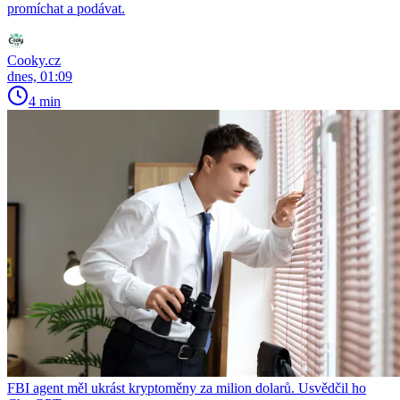
promíchat a podávat.
Cooky.cz
dnes, 01:09
4 min
FBI agent měl ukrást kryptoměny za milion dolarů. Usvědčil ho