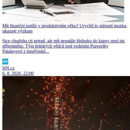
Mít finanční potíže v produktivním věku? Urychlí to stárnutí mozku,
ukazuje výzkum
Sice chudoba cti netratí, ale mít neustále hluboko do kapsy není nic
příjemného. Tým britských vědců pod vedením Praveethy
Patalayové z londýnské...
HN.cz
6. 8. 2026, 22:00