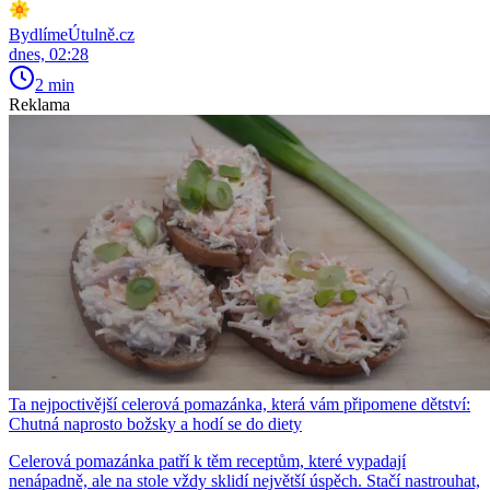
BydlímeÚtulně.cz
dnes, 02:28
2 min
Reklama
Ta nejpoctivější celerová pomazánka, která vám připomene dětství:
Chutná naprosto božsky a hodí se do diety
Celerová pomazánka patří k těm receptům, které vypadají
nenápadně, ale na stole vždy sklidí největší úspěch. Stačí nastrouhat,