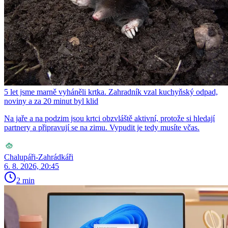
5 let jsme marně vyháněli krtka. Zahradník vzal kuchyňský odpad,
noviny a za 20 minut byl klid
Na jaře a na podzim jsou krtci obzvláště aktivní, protože si hledají
partnery a připravují se na zimu. Vypudit je tedy musíte včas.
Chalupáři-Zahrádkáři
6. 8. 2026, 20:45
2 min