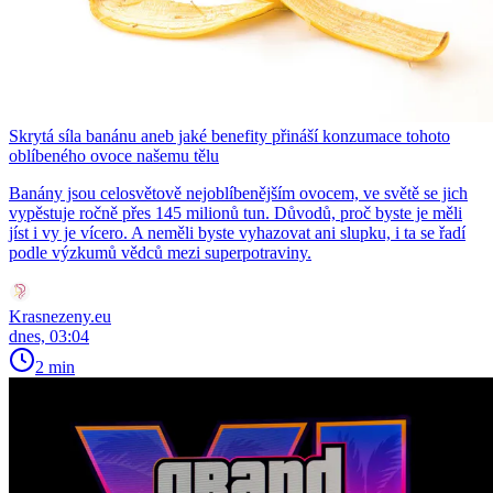
Skrytá síla banánu aneb jaké benefity přináší konzumace tohoto
oblíbeného ovoce našemu tělu
Banány jsou celosvětově nejoblíbenějším ovocem, ve světě se jich
vypěstuje ročně přes 145 milionů tun. Důvodů, proč byste je měli
jíst i vy je vícero. A neměli byste vyhazovat ani slupku, i ta se řadí
podle výzkumů vědců mezi superpotraviny.
Krasnezeny.eu
dnes, 03:04
2 min