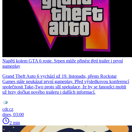
Napětí kolem GTA 6 roste. Srpen může přinést třetí trailer i první
gameplay
Grand Theft Auto 6 vychází už 19. listopadu, přesto Rockstar
Games stále neukázal první gameplay. Před výsledkovou konferencí
společnosti Take-Two proto sílí spekulace, že by se fanoušci mohli
už brzy dočkat nového traileru i dalších informací.
cdr.cz
dnes, 03:00
2 min