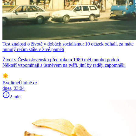
Test znalostí o životě v dobách socialismu: 10 otázek odhalí, za máte
minulý režim stále v živé paměti
Život v Československu před rokem 1989 měl mnoho podob.
Někteří vzpomínají s úsměvem na tváři, jiní by raději zapomněli.
BydlímeÚtulně.cz
dnes, 03:04
2 min