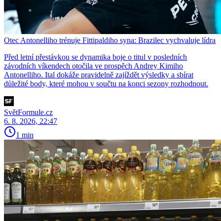
Otec Antonelliho trénuje Fittipaldiho syna: Brazilec vychvaluje lídra
Před letní přestávkou se dynamika boje o titul v posledních
závodních víkendech otočila ve prospěch Andrey Kimiho
Antonelliho. Ital dokáže pravidelně zajíždět výsledky a sbírat
důležité body, které mohou v součtu na konci sezony rozhodnout.
SvětFormule.cz
6. 8. 2026, 22:47
1 min