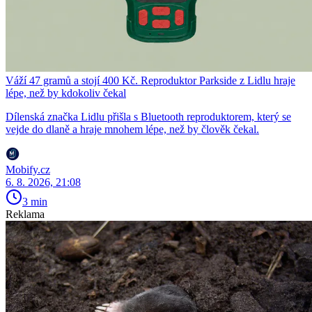
Váží 47 gramů a stojí 400 Kč. Reproduktor Parkside z Lidlu hraje
lépe, než by kdokoliv čekal
Dílenská značka Lidlu přišla s Bluetooth reproduktorem, který se
vejde do dlaně a hraje mnohem lépe, než by člověk čekal.
Mobify.cz
6. 8. 2026, 21:08
3 min
Reklama