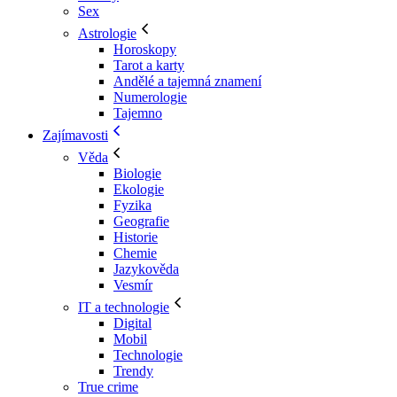
Sex
Astrologie
Horoskopy
Tarot a karty
Andělé a tajemná znamení
Numerologie
Tajemno
Zajímavosti
Věda
Biologie
Ekologie
Fyzika
Geografie
Historie
Chemie
Jazykověda
Vesmír
IT a technologie
Digital
Mobil
Technologie
Trendy
True crime