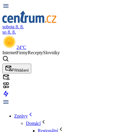
sobota 8. 8.
so 8. 8.
24°C
Internet
Firmy
Recepty
Slovníky
Přihlášení
Zprávy
Domácí
Regionální