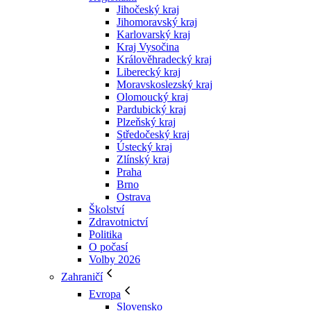
Jihočeský kraj
Jihomoravský kraj
Karlovarský kraj
Kraj Vysočina
Králověhradecký kraj
Liberecký kraj
Moravskoslezský kraj
Olomoucký kraj
Pardubický kraj
Plzeňský kraj
Středočeský kraj
Ústecký kraj
Zlínský kraj
Praha
Brno
Ostrava
Školství
Zdravotnictví
Politika
O počasí
Volby 2026
Zahraničí
Evropa
Slovensko