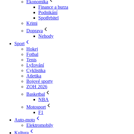
Ekonomika
Finance a burza
Podnikání
Spotřebitel
Krimi
Doprava
Nehody
Sport
Hokej
Fotbal
Tenis
Lyžování
Cyklistika
Atletika
Bojové sporty
ZOH 2026
Basketbal
NBA
Motosport
F1
Auto-moto
Elektromobily
Kultura