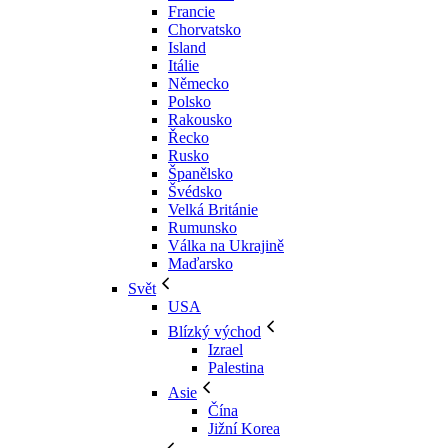
Francie
Chorvatsko
Island
Itálie
Německo
Polsko
Rakousko
Řecko
Rusko
Španělsko
Švédsko
Velká Británie
Rumunsko
Válka na Ukrajině
Maďarsko
Svět
USA
Blízký východ
Izrael
Palestina
Asie
Čína
Jižní Korea