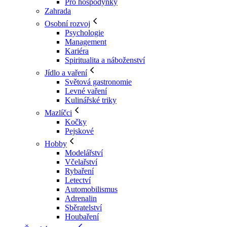
Pro hospodyňky
Zahrada
Osobní rozvoj
Psychologie
Management
Kariéra
Spiritualita a náboženství
Jídlo a vaření
Světová gastronomie
Levné vaření
Kulinářské triky
Mazlíčci
Kočky
Pejskové
Hobby
Modelářství
Včelařství
Rybaření
Letectví
Automobilismus
Adrenalin
Sběratelství
Houbaření