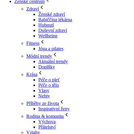
Ženské centrum
Zdraví
Ženské zdraví
Babiččina lékárna
Hubnutí
Duševní zdraví
Wellbeing
Fitness
Jóga a pilates
Módní trendy
Aktuální trendy
Doplňky
Krása
Péče o pleť
Péče o tělo
Vlasy
Nehty
Příběhy ze života
Inspirativní ženy
Rodina & komunita
Výchova
Přátelství
Vztahy