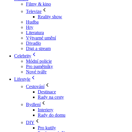
Filmy & kino
Televize
Reality show
Hudba
Hry
Literatura
Výtvarné umění
Divadlo
Digi a stream
Celebrity
Módní policie
Pro pamětníky
Nové tváře
Lifestyle
Cestování
Destinace
Rady na cesty
Bydlení
Interiery
Rady do domu
DIY
Pro kutily