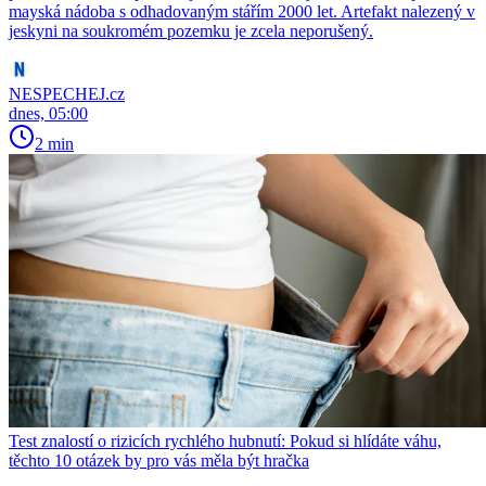
mayská nádoba s odhadovaným stářím 2000 let. Artefakt nalezený v
jeskyni na soukromém pozemku je zcela neporušený.
NESPECHEJ.cz
dnes, 05:00
2 min
Test znalostí o rizicích rychlého hubnutí: Pokud si hlídáte váhu,
těchto 10 otázek by pro vás měla být hračka