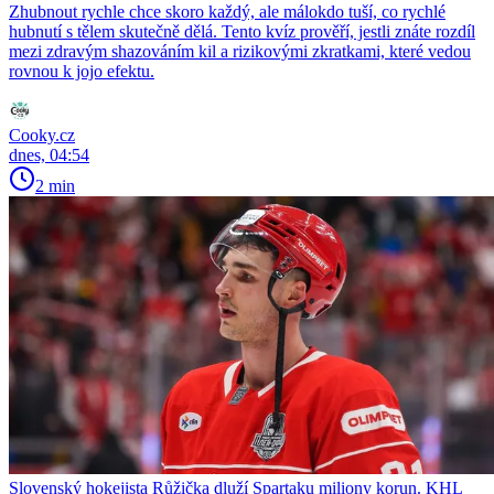
Zhubnout rychle chce skoro každý, ale málokdo tuší, co rychlé
hubnutí s tělem skutečně dělá. Tento kvíz prověří, jestli znáte rozdíl
mezi zdravým shazováním kil a rizikovými zkratkami, které vedou
rovnou k jojo efektu.
Cooky.cz
dnes, 04:54
2 min
Slovenský hokejista Růžička dluží Spartaku miliony korun. KHL