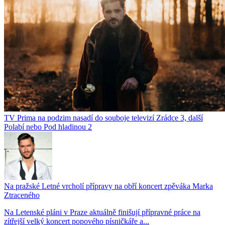
TV Prima na podzim nasadí do souboje televizí Zrádce 3, další
Polabí nebo Pod hladinou 2
Na pražské Letné vrcholí přípravy na obří koncert zpěváka Marka
Ztraceného
Na Letenské pláni v Praze aktuálně finišují přípravné práce na
zítřejší velký koncert popového písničkáře a...