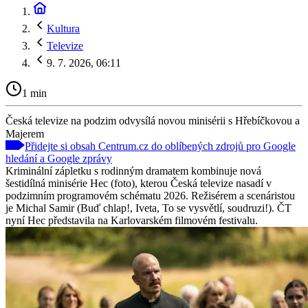
Kultura
Televize
9. 7. 2026, 06:11
1 min
Česká televize na podzim odvysílá novou minisérii s Hřebíčkovou a
Majerem
Přidejte si obsah Centrum.cz do oblíbených zdrojů pro Google
hledání a Google zprávy
Kriminální zápletku s rodinným dramatem kombinuje nová
šestidílná minisérie Hec (foto), kterou Česká televize nasadí v
podzimním programovém schématu 2026. Režisérem a scenáristou
je Michal Samir (Buď chlap!, Iveta, To se vysvětlí, soudruzi!). ČT
nyní Hec představila na Karlovarském filmovém festivalu.