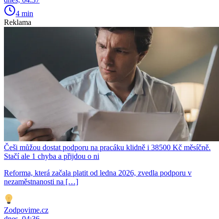
4 min
Reklama
Češi můžou dostat podporu na pracáku klidně i 38500 Kč měsíčně.
Stačí ale 1 chyba a přijdou o ni
Reforma, která začala platit od ledna 2026, zvedla podporu v
nezaměstnanosti na […]
Zodpovime.cz
dnes, 04:36