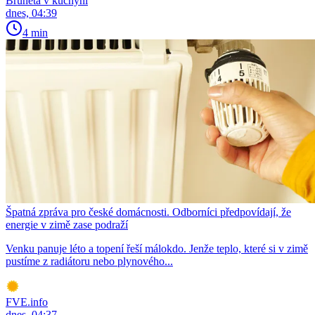
Bruneta v kuchyni
dnes, 04:39
4 min
Špatná zpráva pro české domácnosti. Odborníci předpovídají, že
energie v zimě zase podraží
Venku panuje léto a topení řeší málokdo. Jenže teplo, které si v zimě
pustíme z radiátoru nebo plynového...
FVE.info
dnes, 04:37