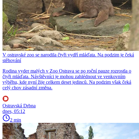
V ostravské zoo se narodila čtyři vydří mláďata. Na podzim je čeká
stěhování
Rodina vyder malých v Zoo Ostrava se po roční pauze rozrostla o
čtyři mláďata. Návštěvníci je mohou zahlédnout ve venkovním
výběhu, kde nyní žije celkem deset jedinců. Na podzim však čeká
celý chov zásadní změna.
Ostravská Drbna
dnes, 05:12
2 min