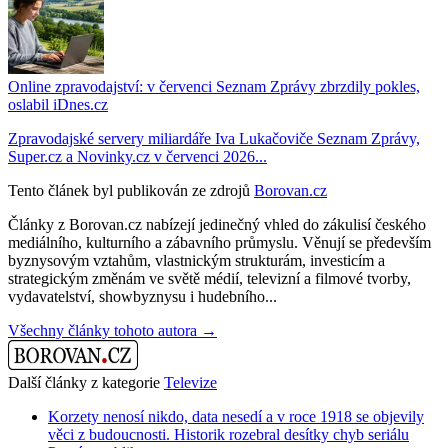
Online zpravodajství: v červenci Seznam Zprávy zbrzdily pokles,
oslabil iDnes.cz
Zpravodajské servery miliardáře Iva Lukačoviče Seznam Zprávy,
Super.cz a Novinky.cz v červenci 2026...
Tento článek byl publikován ze zdrojů
Borovan.cz
Články z Borovan.cz nabízejí jedinečný vhled do zákulisí českého
mediálního, kulturního a zábavního průmyslu. Věnují se především
byznysovým vztahům, vlastnickým strukturám, investicím a
strategickým změnám ve světě médií, televizní a filmové tvorby,
vydavatelství, showbyznysu i hudebního...
Všechny články tohoto autora →
Další články z kategorie
Televize
Korzety nenosí nikdo, data nesedí a v roce 1918 se objevily
věci z budoucnosti. Historik rozebral desítky chyb seriálu