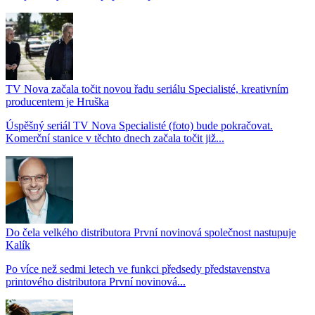
TV Nova začala točit novou řadu seriálu Specialisté, kreativním
producentem je Hruška
Úspěšný seriál TV Nova Specialisté (foto) bude pokračovat.
Komerční stanice v těchto dnech začala točit již...
Do čela velkého distributora První novinová společnost nastupuje
Kalík
Po více než sedmi letech ve funkci předsedy představenstva
printového distributora První novinová...