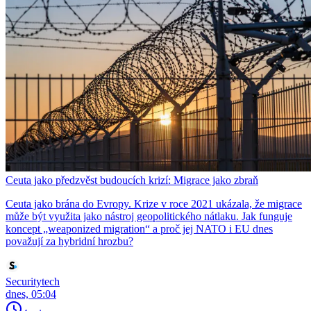
Ceuta jako předzvěst budoucích krizí: Migrace jako zbraň
Ceuta jako brána do Evropy. Krize v roce 2021 ukázala, že migrace
může být využita jako nástroj geopolitického nátlaku. Jak funguje
koncept „weaponized migration“ a proč jej NATO i EU dnes
považují za hybridní hrozbu?
Securitytech
dnes, 05:04