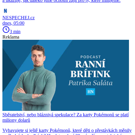
a ukazuje, jak daleko jsme ochotni zajít pro ty, které milujeme.
NESPECHEJ.cz
dnes, 05:00
3 min
Reklama
Sběratelství, nebo bláznivá spekulace? Za karty Pokémonů se platí
miliony dolarů
Vybavujete si ještě karty Pokémonů, které děti o přestávkách měnily