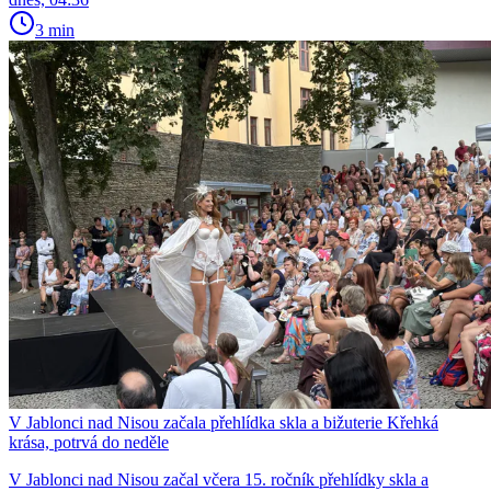
3 min
V Jablonci nad Nisou začala přehlídka skla a bižuterie Křehká
krása, potrvá do neděle
V Jablonci nad Nisou začal včera 15. ročník přehlídky skla a