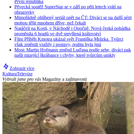
První republika
Pěvecká soutěž SuperStar se v září po pěti letech vrátí na
obrazovky
Mimořádně oblíbený seriál opět na ČT: Diváci se na další sérii
mohou těšit mnohem dříve, než čekali
Natáčeli na Kosti, v Náchodě i Opočně. Nová česká pohádka
proměnila 6 hradů ve dvě smyšlená království
Film Příběh Kmotra ukázal svět Františka Mrázka. Tvůrci
však změnili vraždy i postavy, realita byla jiná
Most: Martin Hofmann změnil Luďana podle sebe, diváci pak
našli mizející škrábance i chyby, které tvůrcům unikly
Zobrazit více
Kultura
Televize
Vybrali jsme pro vás
Magazíny a zajímavosti