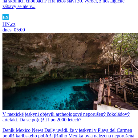
na školních chodbách? Hra letos slaví 30. výročí, z nostalgické
zábavy se ale v...
HN.cz
dnes, 05:00
V mexické jeskyni objevili archeologové neporušený čokoládový
artefakt. Dá se po(u)žít i po 2000 letech?
Deník Mexico News Daily uvádí, že v jeskyni v Playa del Carmen
poblíž karibského pobřeží jižního Mexika byla nalezena neporušená