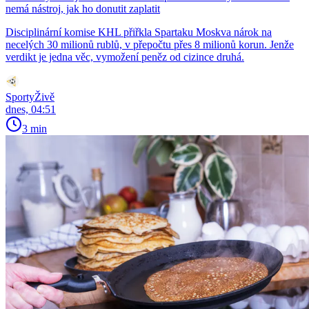
nemá nástroj, jak ho donutit zaplatit
Disciplinární komise KHL přiřkla Spartaku Moskva nárok na
necelých 30 milionů rublů, v přepočtu přes 8 milionů korun. Jenže
verdikt je jedna věc, vymožení peněz od cizince druhá.
SportyŽivě
dnes, 04:51
3 min