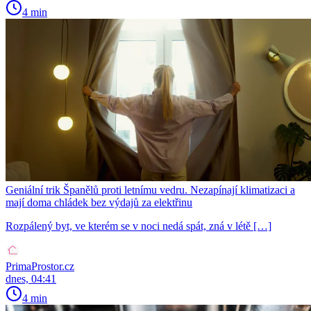
4 min
Geniální trik Španělů proti letnímu vedru. Nezapínají klimatizaci a
mají doma chládek bez výdajů za elektřinu
Rozpálený byt, ve kterém se v noci nedá spát, zná v létě […]
PrimaProstor.cz
dnes, 04:41
4 min