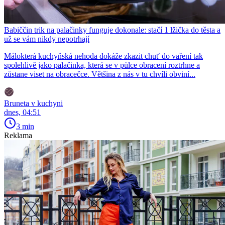
Babiččin trik na palačinky funguje dokonale: stačí 1 lžička do těsta a
už se vám nikdy nepotrhají
Málokterá kuchyňská nehoda dokáže zkazit chuť do vaření tak
spolehlivě jako palačinka, která se v půlce obracení roztrhne a
zůstane viset na obracečce. Většina z nás v tu chvíli obviní...
Bruneta v kuchyni
dnes, 04:51
3 min
Reklama