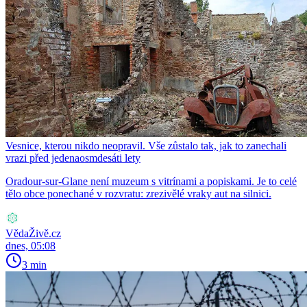
Vesnice, kterou nikdo neopravil. Vše zůstalo tak, jak to zanechali
vrazi před jedenaosmdesáti lety
Oradour-sur-Glane není muzeum s vitrínami a popiskami. Je to celé
tělo obce ponechané v rozvratu: zrezivělé vraky aut na silnici.
VědaŽivě.cz
dnes, 05:08
3 min