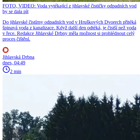
FOTO, VIDEO: Voda vytékající z jihlavské čističky odpadních vod
by se dala pít
Do jihlavské čistírny odpadních vod v Hruškových Dvorech přitéká
špinavá voda z kanalizace. Když další den odtéká, je čistší než voda
v řece. Redakce Jihlavské Drbny měla možnost si prohlédnout celý
proces čištění.
Jihlavská Drbna
dnes, 04:49
2 min