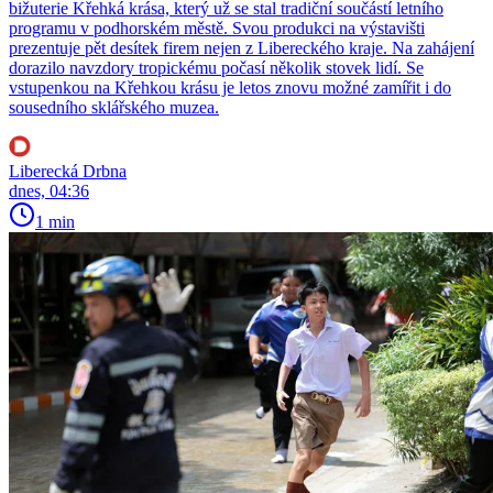
bižuterie Křehká krása, který už se stal tradiční součástí letního
programu v podhorském městě. Svou produkci na výstavišti
prezentuje pět desítek firem nejen z Libereckého kraje. Na zahájení
dorazilo navzdory tropickému počasí několik stovek lidí. Se
vstupenkou na Křehkou krásu je letos znovu možné zamířit i do
sousedního sklářského muzea.
Liberecká Drbna
dnes, 04:36
1 min