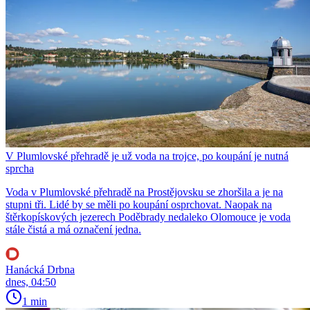
V Plumlovské přehradě je už voda na trojce, po koupání je nutná
sprcha
Voda v Plumlovské přehradě na Prostějovsku se zhoršila a je na
stupni tři. Lidé by se měli po koupání osprchovat. Naopak na
štěrkopískových jezerech Poděbrady nedaleko Olomouce je voda
stále čistá a má označení jedna.
Hanácká Drbna
dnes, 04:50
1 min