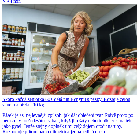
4 min
Skoro každá seniorka 60+ dělá tuhle chybu s pásky. Rozbije celou
siluetu a přidá i 10 kg
Pásek je asi nejlevnější způsob, jak dát oblečení tvar. Právě proto po
něm ženy po šedesátce sahají, když jim šaty nebo tunika visí na těle
jako pytel. Jenže stejný doplněk umí celý dojem otočit naruby.
Rozhoduje přitom pár centimetrů a jedna jediná dírka.