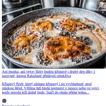
Ani mouka, ani vejce: řízky budou křupavé i druhý den díky 1
surovině, kterou Rakušané přidávají odjakživa
Křupavý řízek, který zůstane křupavý i po vychladnutí, není
otázkou štěstí. Většina lidí hledá tajemství v mouce nebo ve vejci,
jenže pravda leží úplně jinde. Stačí do obalu přidat jednu...