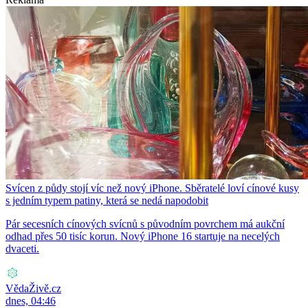
Svícen z půdy stojí víc než nový iPhone. Sběratelé loví cínové kusy
s jedním typem patiny, která se nedá napodobit
Pár secesních cínových svícnů s původním povrchem má aukční
odhad přes 50 tisíc korun. Nový iPhone 16 startuje na necelých
dvaceti.
VědaŽivě.cz
dnes, 04:46