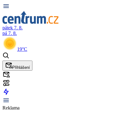
pátek 7. 8.
pá 7. 8.
19°C
Přihlášení
Reklama