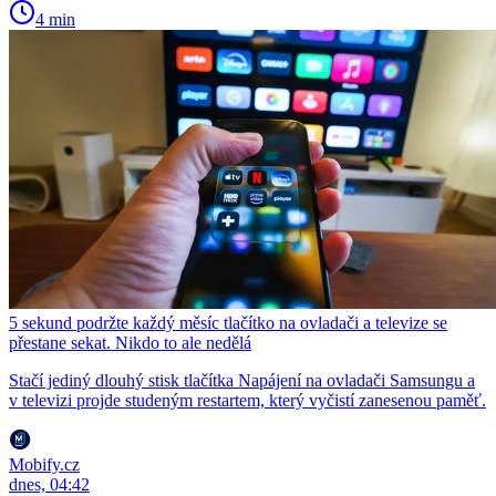
4 min
5 sekund podržte každý měsíc tlačítko na ovladači a televize se
přestane sekat. Nikdo to ale nedělá
Stačí jediný dlouhý stisk tlačítka Napájení na ovladači Samsungu a
v televizi projde studeným restartem, který vyčistí zanesenou paměť.
Mobify.cz
dnes, 04:42