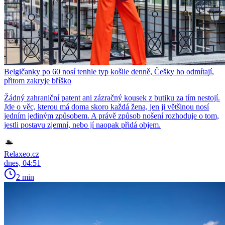
Belgičanky po 60 nosí tenhle typ košile denně, Češky ho odmítají,
přitom zakryje bříško
Žádný zahraniční patent ani zázračný kousek z butiku za tím nestojí.
Jde o věc, kterou má doma skoro každá žena, jen ji většinou nosí
jedním jediným způsobem. A právě způsob nošení rozhoduje o tom,
jestli postavu zjemní, nebo jí naopak přidá objem.
Relaxeo.cz
dnes, 04:51
2 min