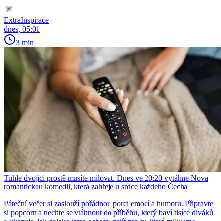
ExtraInspirace
dnes, 05:01
3 min
Tuhle dvojici prostě musíte milovat. Dnes ve 20:20 vytáhne Nova
romantickou komedii, která zahřeje u srdce každého Čecha
Páteční večer si zaslouží pořádnou porci emocí a humoru. Připravte
si popcorn a nechte se vtáhnout do příběhu, který baví tisíce diváků