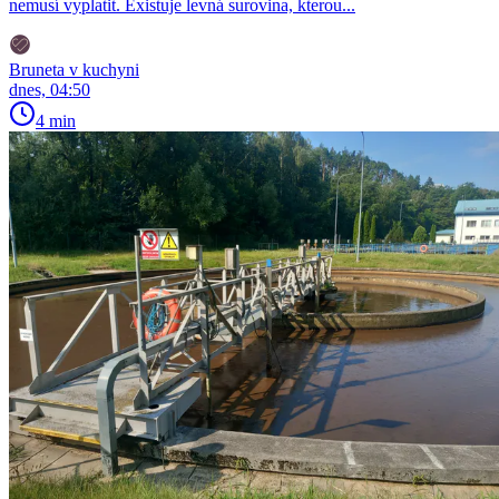
nemusí vyplatit. Existuje levná surovina, kterou...
Bruneta v kuchyni
dnes, 04:50
4 min