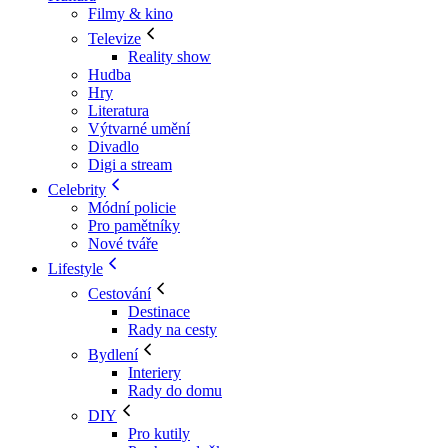
Filmy & kino
Televize
Reality show
Hudba
Hry
Literatura
Výtvarné umění
Divadlo
Digi a stream
Celebrity
Módní policie
Pro pamětníky
Nové tváře
Lifestyle
Cestování
Destinace
Rady na cesty
Bydlení
Interiery
Rady do domu
DIY
Pro kutily