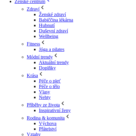
Ženské centrum
Zdraví
Ženské zdraví
Babiččina lékárna
Hubnutí
Duševní zdraví
Wellbeing
Fitness
Jóga a pilates
Módní trendy
Aktuální trendy
Doplňky
Krása
Péče o pleť
Péče o tělo
Vlasy
Nehty
Příběhy ze života
Inspirativní ženy
Rodina & komunita
Výchova
Přátelství
Vztahy