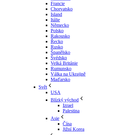
Francie
Chorvatsko
Island
Itálie
Německo
Polsko
Rakousko
Řecko
Rusko
Španělsko
Švédsko
Velká Británie
Rumunsko
Válka na Ukrajině
Maďarsko
Svět
USA
Blízký východ
Izrael
Palestina
Asie
Čína
Jižní Korea