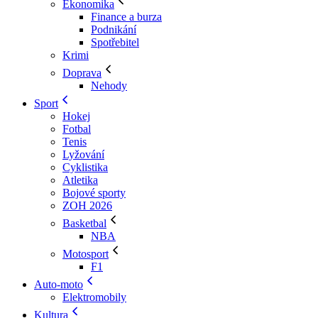
Ekonomika
Finance a burza
Podnikání
Spotřebitel
Krimi
Doprava
Nehody
Sport
Hokej
Fotbal
Tenis
Lyžování
Cyklistika
Atletika
Bojové sporty
ZOH 2026
Basketbal
NBA
Motosport
F1
Auto-moto
Elektromobily
Kultura