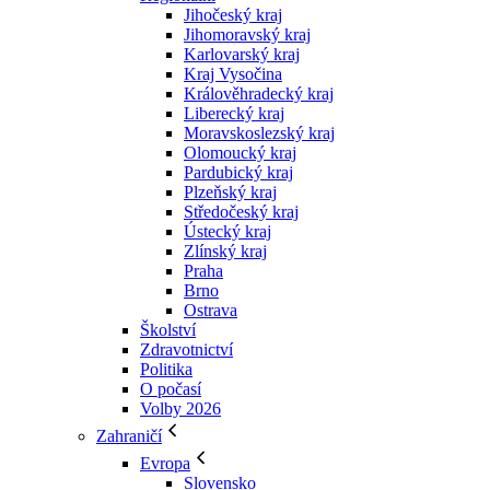
Jihočeský kraj
Jihomoravský kraj
Karlovarský kraj
Kraj Vysočina
Králověhradecký kraj
Liberecký kraj
Moravskoslezský kraj
Olomoucký kraj
Pardubický kraj
Plzeňský kraj
Středočeský kraj
Ústecký kraj
Zlínský kraj
Praha
Brno
Ostrava
Školství
Zdravotnictví
Politika
O počasí
Volby 2026
Zahraničí
Evropa
Slovensko