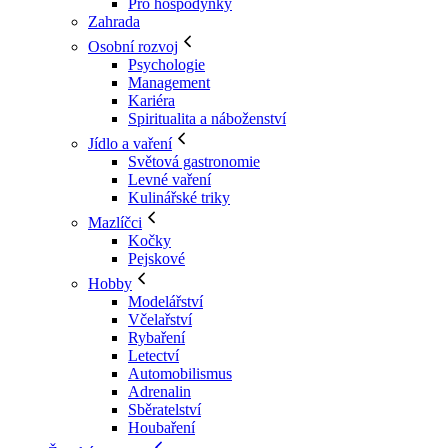
Pro hospodyňky
Zahrada
Osobní rozvoj
Psychologie
Management
Kariéra
Spiritualita a náboženství
Jídlo a vaření
Světová gastronomie
Levné vaření
Kulinářské triky
Mazlíčci
Kočky
Pejskové
Hobby
Modelářství
Včelařství
Rybaření
Letectví
Automobilismus
Adrenalin
Sběratelství
Houbaření