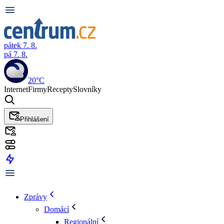
pátek 7. 8.
pá 7. 8.
20°C
Internet
Firmy
Recepty
Slovníky
Přihlášení
Zprávy
Domácí
Regionální