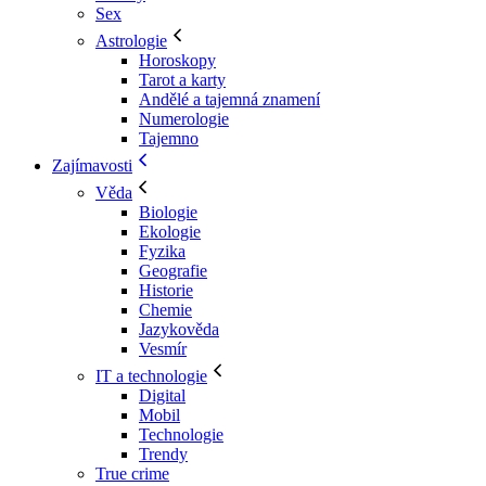
Sex
Astrologie
Horoskopy
Tarot a karty
Andělé a tajemná znamení
Numerologie
Tajemno
Zajímavosti
Věda
Biologie
Ekologie
Fyzika
Geografie
Historie
Chemie
Jazykověda
Vesmír
IT a technologie
Digital
Mobil
Technologie
Trendy
True crime