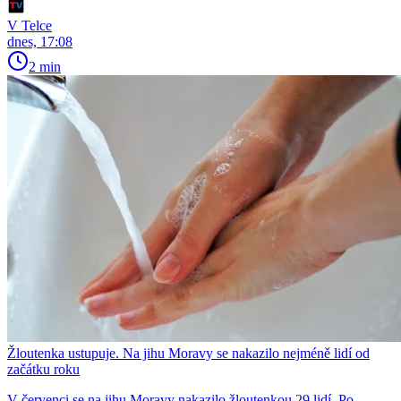
V Telce
dnes, 17:08
2 min
Žloutenka ustupuje. Na jihu Moravy se nakazilo nejméně lidí od
začátku roku
V červenci se na jihu Moravy nakazilo žloutenkou 29 lidí. Po