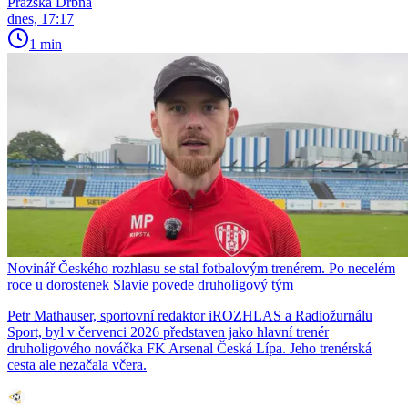
Pražská Drbna
dnes, 17:17
1 min
Novinář Českého rozhlasu se stal fotbalovým trenérem. Po necelém
roce u dorostenek Slavie povede druholigový tým
Petr Mathauser, sportovní redaktor iROZHLAS a Radiožurnálu
Sport, byl v červenci 2026 představen jako hlavní trenér
druholigového nováčka FK Arsenal Česká Lípa. Jeho trenérská
cesta ale nezačala včera.