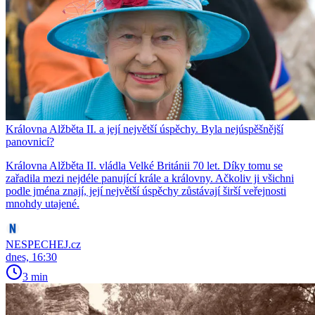
Královna Alžběta II. a její největší úspěchy. Byla nejúspěšnější
panovnicí?
Královna Alžběta II. vládla Velké Británii 70 let. Díky tomu se
zařadila mezi nejdéle panující krále a královny. Ačkoliv ji všichni
podle jména znají, její největší úspěchy zůstávají širší veřejnosti
mnohdy utajené.
NESPECHEJ.cz
dnes, 16:30
3 min