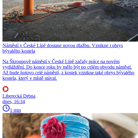
Náměstí v České Lípě dostane novou dlažbu. Vznikne i obrys
bývalého kostela
Na Škroupově náměstí v České Lípě začaly práce na novém
vydláždění. Do konce roku by mělo být po celém obvodu náměstí.
Až bude hotovo celé náměstí, z kostek vznikne také obrys bývalého
kostela, který v místě stával.
Liberecká Drbna
dnes, 16:34
1 min