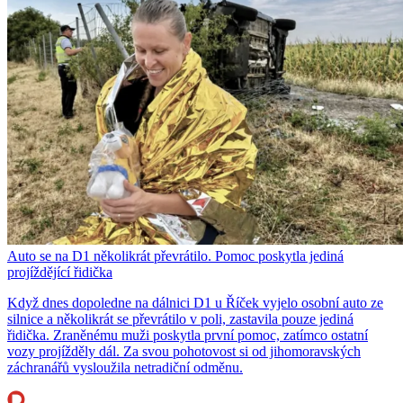
Auto se na D1 několikrát převrátilo. Pomoc poskytla jediná
projíždějící řidička
Když dnes dopoledne na dálnici D1 u Říček vyjelo osobní auto ze
silnice a několikrát se převrátilo v poli, zastavila pouze jediná
řidička. Zraněnému muži poskytla první pomoc, zatímco ostatní
vozy projížděly dál. Za svou pohotovost si od jihomoravských
záchranářů vysloužila netradiční odměnu.