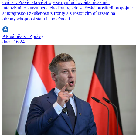
cvičišti. Právě takové stroje se nyní učí ovládat účastníci
intenzivního kurzu nedaleko Prahy, kde se české prostředí propojuje
s ukrajinskou zkušeností z fronty a s rostoucím důrazem na
obranyschopnost státu i společnosti.
Aktuálně.cz - Zprávy
dnes, 16:24