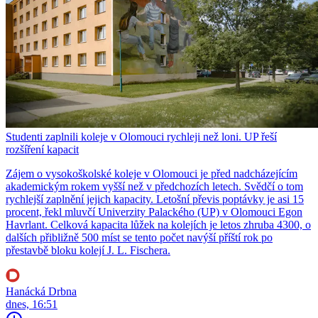
Studenti zaplnili koleje v Olomouci rychleji než loni. UP řeší
rozšíření kapacit
Zájem o vysokoškolské koleje v Olomouci je před nadcházejícím
akademickým rokem vyšší než v předchozích letech. Svědčí o tom
rychlejší zaplnění jejich kapacity. Letošní převis poptávky je asi 15
procent, řekl mluvčí Univerzity Palackého (UP) v Olomouci Egon
Havrlant. Celková kapacita lůžek na kolejích je letos zhruba 4300, o
dalších přibližně 500 míst se tento počet navýší příští rok po
přestavbě bloku kolejí J. L. Fischera.
Hanácká Drbna
dnes, 16:51