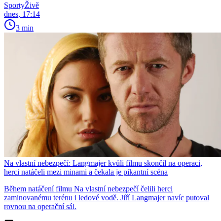
SportyŽivě
dnes, 17:14
3 min
Na vlastní nebezpečí: Langmajer kvůli filmu skončil na operaci,
herci natáčeli mezi minami a čekala je pikantní scéna
Během natáčení filmu Na vlastní nebezpečí čelili herci
zaminovanému terénu i ledové vodě. Jiří Langmajer navíc putoval
rovnou na operační sál.