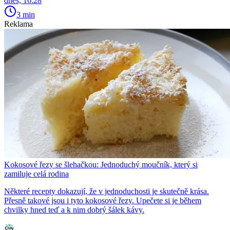
dnes, 16:28
3 min
Reklama
Kokosové řezy se šlehačkou: Jednoduchý moučník, který si
zamiluje celá rodina
Některé recepty dokazují, že v jednoduchosti je skutečně krása.
Přesně takové jsou i tyto kokosové řezy. Upečete si je během
chvilky hned teď a k nim dobrý šálek kávy.