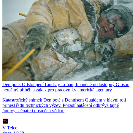
Den poté: Odstoupení Lindsay Lohan, finančně nedostupný Gibson,
nereálný příběh a zákaz pro pracovníky americké agentury
Katastrofický snímek Den poté s Dennisem Quaidem v hlavní roli
přinesl řadu technických výzev. Pozadí natáčení odkrývá tajné
úpravy scénáře i posměch vědců.
V Telce