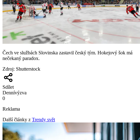
Čech ve službách Slovinska zastavil český tým. Hokejový šok má
nečekaný paradox.
Zdroj
:
Shutterstock
Sdílet
Denní
výzva
0
Reklama
Další články z
Trendy svět