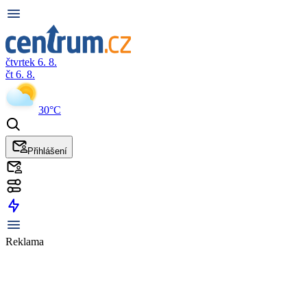
čtvrtek 6. 8.
čt 6. 8.
30°C
Přihlášení
Reklama