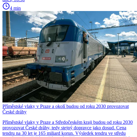
4 min
Příměstské vlaky v Praze a okolí budou od roku 2030 provozovat
České dráhy
Příměstské vlaky v Praze a Středočeském kraji budou od roku 2030
provozovat České dráhy, tedy stejný dopravce jako dosud. Cena
tendru na 30 let je 165 miliard korun. Výsledek tendru ve středu