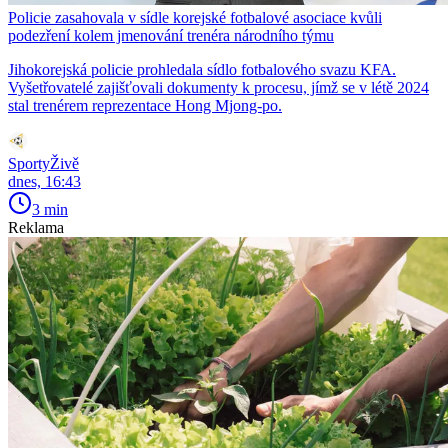
Policie zasahovala v sídle korejské fotbalové asociace kvůli
podezření kolem jmenování trenéra národního týmu
Jihokorejská policie prohledala sídlo fotbalového svazu KFA.
Vyšetřovatelé zajišťovali dokumenty k procesu, jímž se v létě 2024
stal trenérem reprezentace Hong Mjong-po.
SportyŽivě
dnes, 16:43
3 min
Reklama