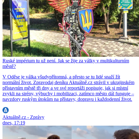
Ruské impérium tu už není. Jak se žije za války v multikulturním
městě?
V Oděse je válka všudypřítomná, a přesto se tu lidé snaží žít
normální život. Zpravodaj deníku Aktuálně.cz strávil v ukrajinském
přístavním městě tři dny a ve své reportáži popisuje, jak si místní
zvykli na sirény, výbuchy i mobilizaci, zatímco město dál funguje –
navzdory ruským útokům na přístavy, dopravu i každodenní život.
Aktuálně.cz - Zprávy
dnes, 17:19