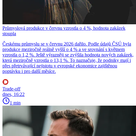
Průmyslová produkce v červnu vzrostla o 4 %, hodnota zakázek
stoupla
Českému průmyslu se v červnu 2026 dařilo. Podle údajů ČSÚ byla
produkce meziročně reálně vyšší o 4 % a ve srovnání s květnem
vzrostla o 1,2 %. Ještě výrazněji se zvýšila hodnota nových zakázek,
která meziročně vzrostla o 13,1 %. To naznačuje, že podniky mají i
přes přetrvávající nejistotu v evropské ekonomice zajištěnou
poptávku i pro další měsíce.
Trade-off
dnes, 16:22
1 min