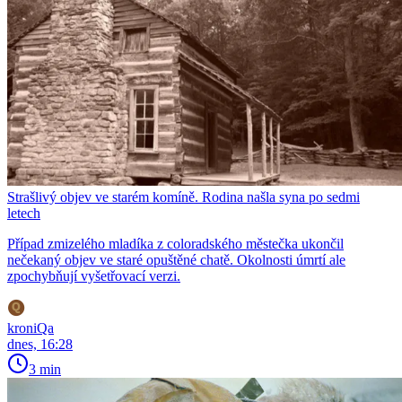
Strašlivý objev ve starém komíně. Rodina našla syna po sedmi
letech
Případ zmizelého mladíka z coloradského městečka ukončil
nečekaný objev ve staré opuštěné chatě. Okolnosti úmrtí ale
zpochybňují vyšetřovací verzi.
kroniQa
dnes, 16:28
3 min