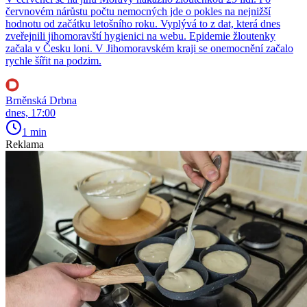
červnovém nárůstu počtu nemocných jde o pokles na nejnižší
hodnotu od začátku letošního roku. Vyplývá to z dat, která dnes
zveřejnili jihomoravští hygienici na webu. Epidemie žloutenky
začala v Česku loni. V Jihomoravském kraji se onemocnění začalo
rychle šířit na podzim.
Brněnská Drbna
dnes, 17:00
1 min
Reklama