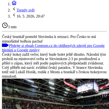
Trendy svět
16. 5. 2026, 20:47
3 min
Český brankář pomohl Slovinsku k senzaci. Pro Česko to má
mimořádně hořkou pachuť
Přidejte si obsah Centrum.cz do oblíbených zdrojů pro Google
hledání a Google zprávy
Český hokej zažil večer, který bude bolet ještě dlouho. Národní tým
prohrál na mistrovství světa se Slovinskem 2:3 po prodloužení a
přišel o zápas, který měl podle papírových předpokladů zvládnout.
Celý příběh má navíc zvláštní český paradox. V brance Slovinska
totiž stál Lukáš Horák, rodák z Mostu a brankář s českou hokejovou
minulostí.