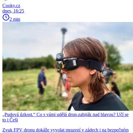
Cooky.cz
dnes, 16:25
2 min
„Pudová úzkost.“ Co s vámi udělá dron-zabiják nad hlavou? Učí se
to i Češi
Zvuk FPV dronu dokáže vyvolat mrazení v zádech i na bezpečném