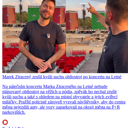
Marek Ztracený zrušil kvůli suchu ohňostroj po koncertu na Letné
Na pátečním koncertu Marka Ztraceného na Letné nebude
plánovaný ohňostroj na věžích u pódia, zpěvák ho nechal zrušit
kvůli suchu a také s ohledem na místní obyvatele a jejich zvířecí
miláčky. Pražští policisté zároveň vyzvali návštěvníky, aby do centra
města nejezdili auty, ale vozy zaparkovali na okraji města na P+R
parkovištích.