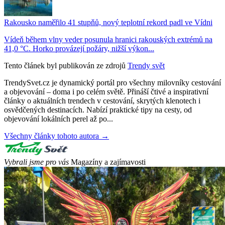
Rakousko naměřilo 41 stupňů, nový teplotní rekord padl ve Vídni
Vídeň během vlny veder posunula hranici rakouských extrémů na
41,0 °C. Horko provázejí požáry, nižší výkon...
Tento článek byl publikován ze zdrojů
Trendy svět
TrendySvet.cz je dynamický portál pro všechny milovníky cestování
a objevování – doma i po celém světě. Přináší čtivé a inspirativní
články o aktuálních trendech v cestování, skrytých klenotech i
osvědčených destinacích. Nabízí praktické tipy na cesty, od
objevování lokálních perel až po...
Všechny články tohoto autora →
Vybrali jsme pro vás
Magazíny a zajímavosti