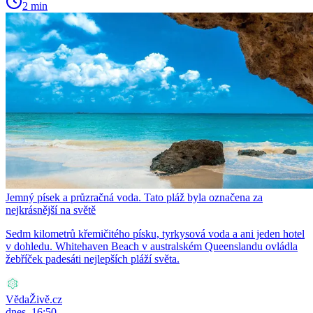
2 min
Jemný písek a průzračná voda. Tato pláž byla označena za
nejkrásnější na světě
Sedm kilometrů křemičitého písku, tyrkysová voda a ani jeden hotel
v dohledu. Whitehaven Beach v australském Queenslandu ovládla
žebříček padesáti nejlepších pláží světa.
VědaŽivě.cz
dnes, 16:50