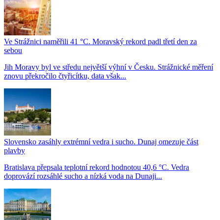
Ve Strážnici naměřili 41 °C. Moravský rekord padl třetí den za
sebou
Jih Moravy byl ve středu největší výhní v Česku. Strážnické měření
znovu překročilo čtyřicítku, data však...
Slovensko zasáhly extrémní vedra i sucho. Dunaj omezuje část
plavby
Bratislava přepsala teplotní rekord hodnotou 40,6 °C. Vedra
doprovází rozsáhlé sucho a nízká voda na Dunaji...