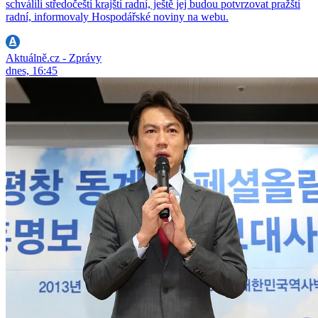
schválili středočeští krajští radní, ještě jej budou potvrzovat pražští
radní, informovaly Hospodářské noviny na webu.
Aktuálně.cz - Zprávy
dnes, 16:45