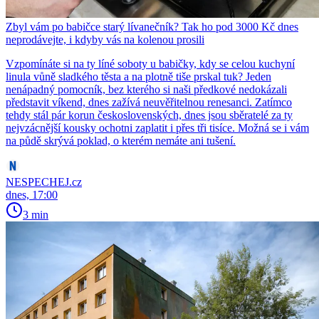
Zbyl vám po babičce starý lívanečník? Tak ho pod 3000 Kč dnes
neprodávejte, i kdyby vás na kolenou prosili
Vzpomínáte si na ty líné soboty u babičky, kdy se celou kuchyní
linula vůně sladkého těsta a na plotně tiše prskal tuk? Jeden
nenápadný pomocník, bez kterého si naši předkové nedokázali
představit víkend, dnes zažívá neuvěřitelnou renesanci. Zatímco
tehdy stál pár korun československých, dnes jsou sběratelé za ty
nejvzácnější kousky ochotni zaplatit i přes tři tisíce. Možná se i vám
na půdě skrývá poklad, o kterém nemáte ani tušení.
NESPECHEJ.cz
dnes, 17:00
3 min