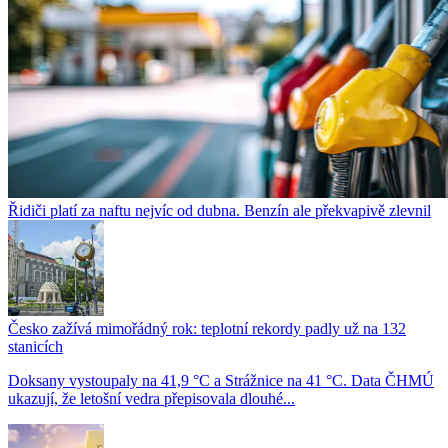
Řidiči platí za naftu nejvíc od dubna. Benzín ale překvapivě zlevnil
Česko zažívá mimořádný rok: teplotní rekordy padly už na 132
stanicích
Doksany vystoupaly na 41,9 °C a Strážnice na 41 °C. Data ČHMÚ
ukazují, že letošní vedra přepisovala dlouhé...