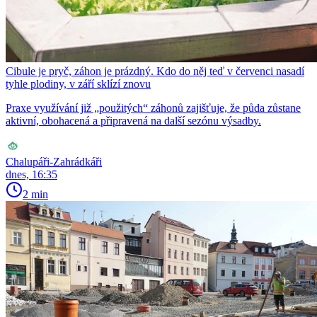
Cibule je pryč, záhon je prázdný. Kdo do něj teď v červenci nasadí
tyhle plodiny, v září sklízí znovu
Praxe využívání již „použitých“ záhonů zajišťuje, že půda zůstane
aktivní, obohacená a připravená na další sezónu výsadby.
Chalupáři-Zahrádkáři
dnes, 16:35
2 min