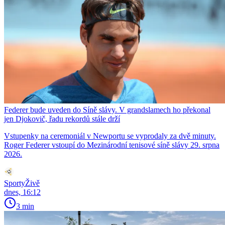
Federer bude uveden do Síně slávy. V grandslamech ho překonal
jen Djokovič, řadu rekordů stále drží
Vstupenky na ceremoniál v Newportu se vyprodaly za dvě minuty.
Roger Federer vstoupí do Mezinárodní tenisové síně slávy 29. srpna
2026.
SportyŽivě
dnes, 16:12
3 min