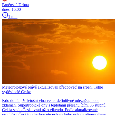
Brněnská Drbna
dnes, 16:00
1 min
Meteorologové právě aktualizovali předpověď na srpen. Tohle
vyděsí celé Česko
Kdo doufal, že letošní vlna veder definitivně odezněla, bude
zklamán. Supertropické dny s teplotami přesahujícími 35 stupňů
Celsia se do Česka vrátí už o víkendu. Podle aktualizované
prognózy Českého hydrometeorologického ústavu přinese úlevu