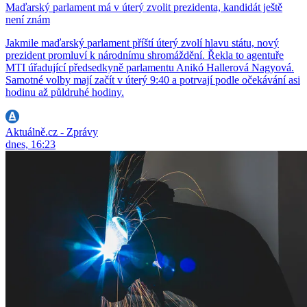
Maďarský parlament má v úterý zvolit prezidenta, kandidát ještě
není znám
Jakmile maďarský parlament příští úterý zvolí hlavu státu, nový
prezident promluví k národnímu shromáždění. Řekla to agentuře
MTI úřadující předsedkyně parlamentu Anikó Hallerová Nagyová.
Samotné volby mají začít v úterý 9:40 a potrvají podle očekávání asi
hodinu až půldruhé hodiny.
Aktuálně.cz - Zprávy
dnes, 16:23