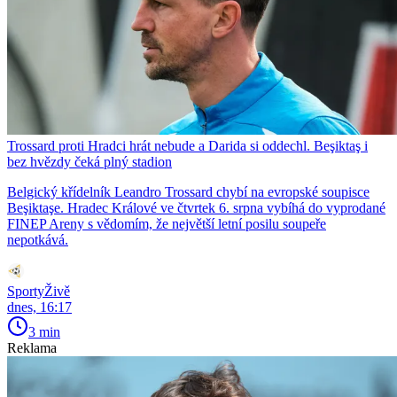
Trossard proti Hradci hrát nebude a Darida si oddechl. Beşiktaş i
bez hvězdy čeká plný stadion
Belgický křídelník Leandro Trossard chybí na evropské soupisce
Beşiktaşe. Hradec Králové ve čtvrtek 6. srpna vybíhá do vyprodané
FINEP Areny s vědomím, že největší letní posilu soupeře
nepotkává.
SportyŽivě
dnes, 16:17
3 min
Reklama