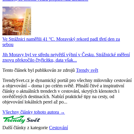
Ve Strážnici naměřili 41 °C. Moravský rekord padl třetí den za
sebou
Jih Moravy byl ve středu největší výhní v Česku. Strážnické měření
znovu překročilo čtyřicítku, data však...
Tento článek byl publikován ze zdrojů
Trendy svět
TrendySvet.cz je dynamický portál pro všechny milovníky cestování
a objevování – doma i po celém světě. Přináší čtivé a inspirativní
články o aktuálních trendech v cestování, skrytých klenotech i
osvědčených destinacích. Nabízí praktické tipy na cesty, od
objevování lokálních perel až po...
Všechny články tohoto autora →
Další články z kategorie
Cestování