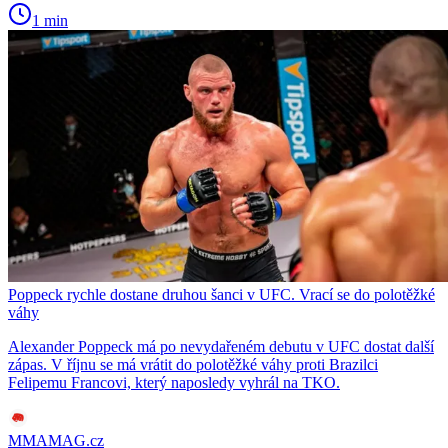
1 min
Poppeck rychle dostane druhou šanci v UFC. Vrací se do polotěžké
váhy
Alexander Poppeck má po nevydařeném debutu v UFC dostat další
zápas. V říjnu se má vrátit do polotěžké váhy proti Brazilci
Felipemu Francovi, který naposledy vyhrál na TKO.
MMAMAG.cz