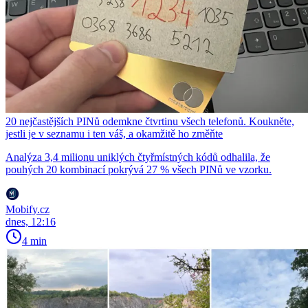
20 nejčastějších PINů odemkne čtvrtinu všech telefonů. Koukněte,
jestli je v seznamu i ten váš, a okamžitě ho změňte
Analýza 3,4 milionu uniklých čtyřmístných kódů odhalila, že
pouhých 20 kombinací pokrývá 27 % všech PINů ve vzorku.
Mobify.cz
dnes, 12:16
4 min