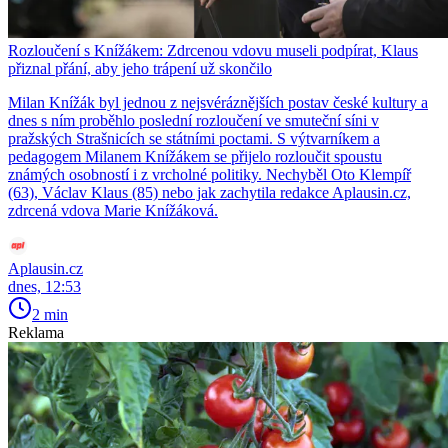
Rozloučení s Knížákem: Zdrcenou vdovu museli podpírat, Klaus
přiznal přání, aby jeho trápení už skončilo
Milan Knížák byl jednou z nejsvéráznějších postav české kultury a
dnes s ním proběhlo poslední rozloučení ve smuteční síni v
pražských Strašnicích se státními poctami. S výtvarníkem a
pedagogem Milanem Knížákem se přijelo rozloučit spoustu
známých osobností i z vrcholné politiky. Nechyběl Oto Klempíř
(63), Václav Klaus (85) nebo jak zachytila redakce Aplausin.cz,
zdrcená vdova Marie Knížáková.
Aplausin.cz
dnes, 12:53
2 min
Reklama