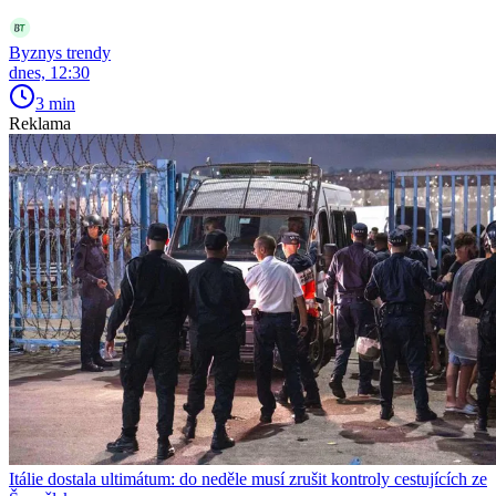
Byznys trendy
dnes, 12:30
3 min
Reklama
Itálie dostala ultimátum: do neděle musí zrušit kontroly cestujících ze