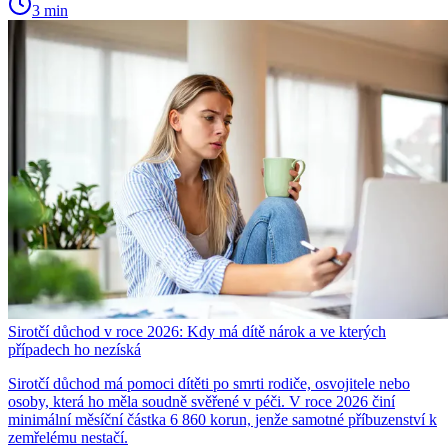
3 min
Sirotčí důchod v roce 2026: Kdy má dítě nárok a ve kterých
případech ho nezíská
Sirotčí důchod má pomoci dítěti po smrti rodiče, osvojitele nebo
osoby, která ho měla soudně svěřené v péči. V roce 2026 činí
minimální měsíční částka 6 860 korun, jenže samotné příbuzenství k
zemřelému nestačí.