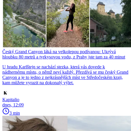
Český Grand Canyon láká na velkolepou podívanou: Ukrývá
hloubku 80 metrů a tyrkysovou vodu, z Prahy jste tam za 40 minut
U hradu Karlštejn se nachází stezka, která vás dovede k
nádhernému místu, o němž neví každý. Přezdívá se mu český Grand
Canyon a je to jedno z nejkrásnějších míst ve Středočeském kraji,
kam můžete vyrazit na dokonalý výlet.
Kapitalio
dnes, 12:09
3 min