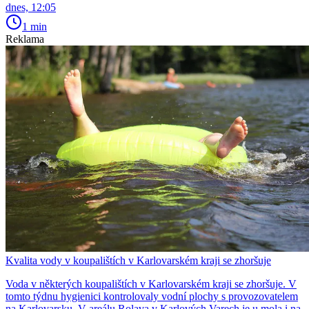
dnes, 12:05
1 min
Reklama
Kvalita vody v koupalištích v Karlovarském kraji se zhoršuje
Voda v některých koupalištích v Karlovarském kraji se zhoršuje. V
tomto týdnu hygienici kontrolovaly vodní plochy s provozovatelem
na Karlovarsku. V areálu Rolava v Karlových Varech je u mola i na