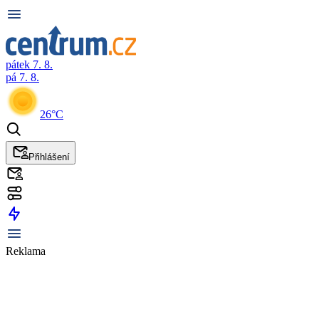
pátek 7. 8.
pá 7. 8.
26°C
Přihlášení
Reklama