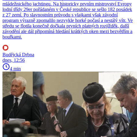
mládežnického jachtingu. Na historicky prvním mistrovství Evropy
lodní třídy 29er pořádaném v České republice se sešlo 182 posádek
z 27 zemí. Po slavnostním průvodu s vlajkami však závodní
program výrazně zpomalilo nezvykle horké počasí a nestálý vítr. Ve
středu se flotila konečně dočkala prvních platných rozjížděk, další
závodění ale dál připomíná hledání krátkých oken mezi bezvětřím a
bouřkami.
Budějcká Drbna
dnes, 12:56
4 min