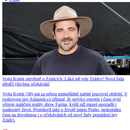
Vojta Kotek otevřeně o Zrádcích: Láká mě role Zrádce! Nová řada
předčí všechna očekávání
Vojta Kotek (38) má za sebou mimořádně nabité pracovní období. V
rozhovoru pro Aplausin.cz přiznal, že nejvíce energie i času nyní
věnuje natáčení reality show Farma, kvůli níž musel upozadit i
soukromý život. Promluvil také o životě mimo Prahu, nedostatku
času na dovolenou i o očekáváních od nové řady populární hry
Zrádci.