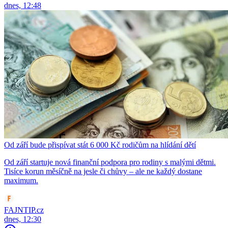
dnes, 12:48
Od září bude přispívat stát 6 000 Kč rodičům na hlídání dětí
Od září startuje nová finanční podpora pro rodiny s malými dětmi.
Tisíce korun měsíčně na jesle či chůvy – ale ne každý dostane
maximum.
FAJNTIP.cz
dnes, 12:30