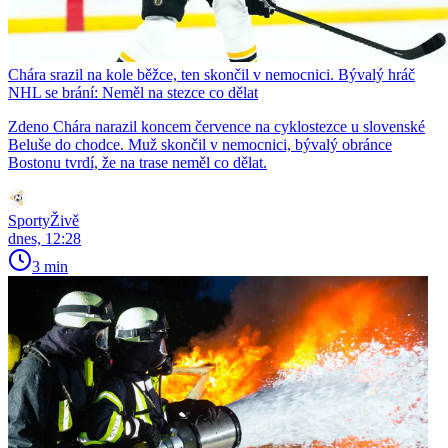
Chára srazil na kole běžce, ten skončil v nemocnici. Bývalý hráč
NHL se brání: Neměl na stezce co dělat
Zdeno Chára narazil koncem července na cyklostezce u slovenské
Beluše do chodce. Muž skončil v nemocnici, bývalý obránce
Bostonu tvrdí, že na trase neměl co dělat.
SportyŽivě
dnes, 12:28
3 min