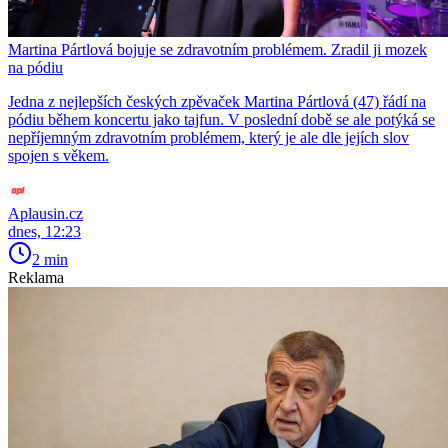
Martina Pártlová bojuje se zdravotním problémem. Zradil ji mozek
na pódiu
Jedna z nejlepších českých zpěvaček Martina Pártlová (47) řádí na
pódiu během koncertu jako tajfun. V poslední době se ale potýká se
nepříjemným zdravotním problémem, který je ale dle jejích slov
spojen s věkem.
Aplausin.cz
dnes, 12:23
2 min
Reklama