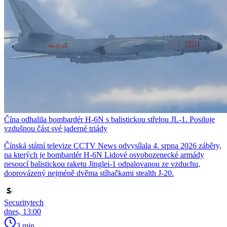
Čína odhalila bombardér H-6N s balistickou střelou JL-1. Posiluje
vzdušnou část své jaderné triády
Čínská státní televize CCTV News odvysílala 4. srpna 2026 záběry,
na kterých je bombardér H-6N Lidové osvobozenecké armády
nesoucí balistickou raketu Jinglei-1 odpalovanou ze vzduchu,
doprovázený nejméně dvěma stíhačkami stealth J-20.
Securitytech
dnes, 13:00
3 min