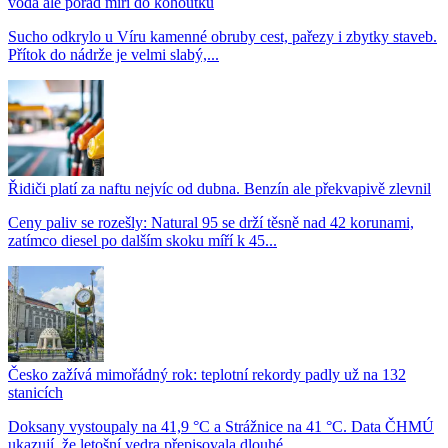
voda ale pořád míří do kohoutků
Sucho odkrylo u Víru kamenné obruby cest, pařezy i zbytky staveb.
Přítok do nádrže je velmi slabý,...
Řidiči platí za naftu nejvíc od dubna. Benzín ale překvapivě zlevnil
Ceny paliv se rozešly: Natural 95 se drží těsně nad 42 korunami,
zatímco diesel po dalším skoku míří k 45...
Česko zažívá mimořádný rok: teplotní rekordy padly už na 132
stanicích
Doksany vystoupaly na 41,9 °C a Strážnice na 41 °C. Data ČHMÚ
ukazují, že letošní vedra přepisovala dlouhé...