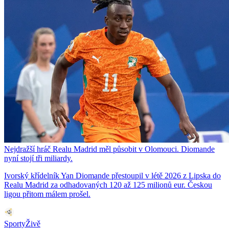
Nejdražší hráč Realu Madrid měl působit v Olomouci. Diomande
nyní stojí tři miliardy.
Ivorský křídelník Yan Diomande přestoupil v létě 2026 z Lipska do
Realu Madrid za odhadovaných 120 až 125 milionů eur. Českou
ligou přitom málem prošel.
SportyŽivě