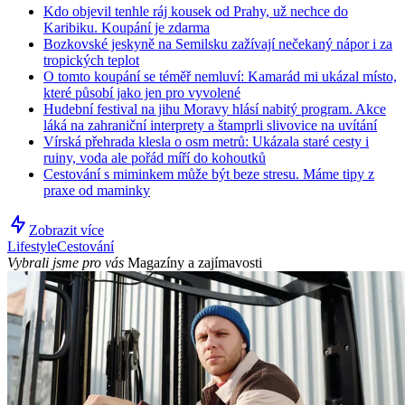
Kdo objevil tenhle ráj kousek od Prahy, už nechce do
Karibiku. Koupání je zdarma
Bozkovské jeskyně na Semilsku zažívají nečekaný nápor i za
tropických teplot
O tomto koupání se téměř nemluví: Kamarád mi ukázal místo,
které působí jako jen pro vyvolené
Hudební festival na jihu Moravy hlásí nabitý program. Akce
láká na zahraniční interprety a štamprli slivovice na uvítání
Vírská přehrada klesla o osm metrů: Ukázala staré cesty i
ruiny, voda ale pořád míří do kohoutků
Cestování s miminkem může být beze stresu. Máme tipy z
praxe od maminky
Zobrazit více
Lifestyle
Cestování
Vybrali jsme pro vás
Magazíny a zajímavosti