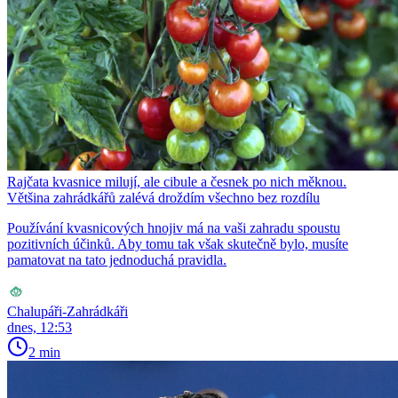
Rajčata kvasnice milují, ale cibule a česnek po nich měknou.
Většina zahrádkářů zalévá droždím všechno bez rozdílu
Používání kvasnicových hnojiv má na vaši zahradu spoustu
pozitivních účinků. Aby tomu tak však skutečně bylo, musíte
pamatovat na tato jednoduchá pravidla.
Chalupáři-Zahrádkáři
dnes, 12:53
2 min