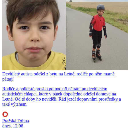
Devítiletý autista odešel z bytu na Letné, rodiče po něm marně
pátrají
Rodiče a policisté prosí o pomoc při pátrání po devítiletém
autistickém chlapci, který v pátek dopoledne odešel domova na
Letné. Od té doby ho neviděli. Rád jezdí dopravními prostředky a
také výtahem.
Pražská Drbna
dnes, 12:06