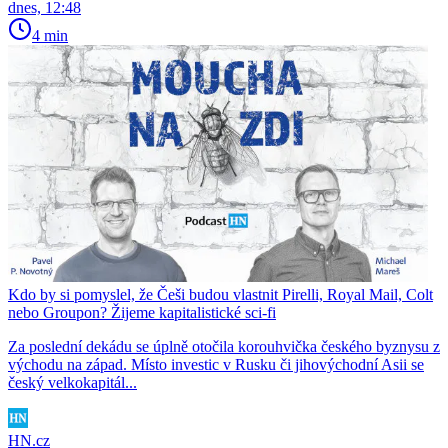
dnes, 12:48
4 min
Kdo by si pomyslel, že Češi budou vlastnit Pirelli, Royal Mail, Colt
nebo Groupon? Žijeme kapitalistické sci-fi
Za poslední dekádu se úplně otočila korouhvička českého byznysu z
východu na západ. Místo investic v Rusku či jihovýchodní Asii se
český velkokapitál...
HN.cz