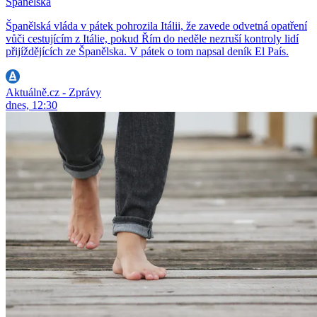
Španělska
Španělská vláda v pátek pohrozila Itálii, že zavede odvetná opatření
vůči cestujícím z Itálie, pokud Řím do neděle nezruší kontroly lidí
přijíždějících ze Španělska. V pátek o tom napsal deník El País.
Aktuálně.cz - Zprávy
dnes, 12:30