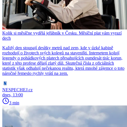
Kolik si měsíčne vydělá jeřábník v Česku. Měsíční plat vám vyrazí
dech
Každý den stoupají desítky metrů nad zem, kde v úzké kabině
rozhodují o životech svých kolegů na staveništi. Internetem kolují
legendy o pohádkových platech přesahujících osmdesát tisíc korun,
které z této profese dělají zlatý důl. Skutečná čísla z oficiálních
statistik však odhalují nečekanou realitu, která mnohé zájemce o toto
náročné řemeslo rychly vrátí na zem.
NESPECHEJ.cz
dnes, 13:00
3 min