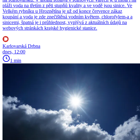
pláži voda na třetím z pěti stupňů kvality a ve vodě jsou sinice. Ve
Velkém rybníku u Hroznětína je už od konce července zákaz
koupání a voda je zde znečištěná vodním květem, chlorofylem-a a
sinicemi, špatná je i průhlednost, vyplývá z aktuálních údajů na
webových stránkách krajské hygienické stanice.
Karlovarská Drbna
dnes, 12:00
1 min