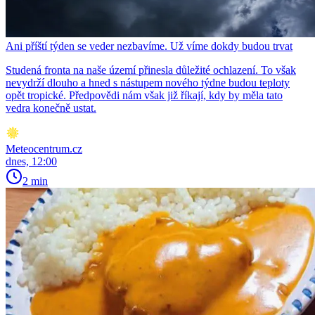
Ani příští týden se veder nezbavíme. Už víme dokdy budou trvat
Studená fronta na naše území přinesla důležité ochlazení. To však
nevydrží dlouho a hned s nástupem nového týdne budou teploty
opět tropické. Předpovědi nám však již říkají, kdy by měla tato
vedra konečně ustat.
Meteocentrum.cz
dnes, 12:00
2 min