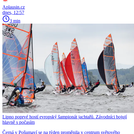
Aplausin.cz
dnes, 12:57
3 min
Lipno poprvé hostí evropský šampionát jachtařů. Závodníci bojují
hlavně s počasím
Černá v Pošumaví se na týden proměnila v centrum světového