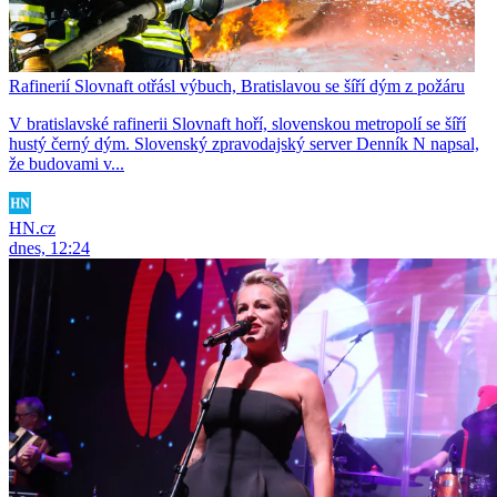
Rafinerií Slovnaft otřásl výbuch, Bratislavou se šíří dým z požáru
V bratislavské rafinerii Slovnaft hoří, slovenskou metropolí se šíří
hustý černý dým. Slovenský zpravodajský server Denník N napsal,
že budovami v...
HN.cz
dnes, 12:24