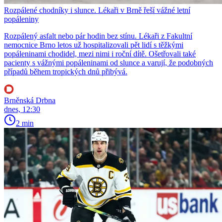
Rozpálené chodníky i slunce. Lékaři v Brně řeší vážné letní
popáleniny
Rozpálený asfalt nebo pár hodin bez stínu. Lékaři z Fakultní
nemocnice Brno letos už hospitalizovali pět lidí s těžkými
popáleninami chodidel, mezi nimi i roční dítě. Ošetřovali také
pacienty s vážnými popáleninami od slunce a varují, že podobných
případů během tropických dnů přibývá.
Brněnská Drbna
dnes, 12:30
2 min