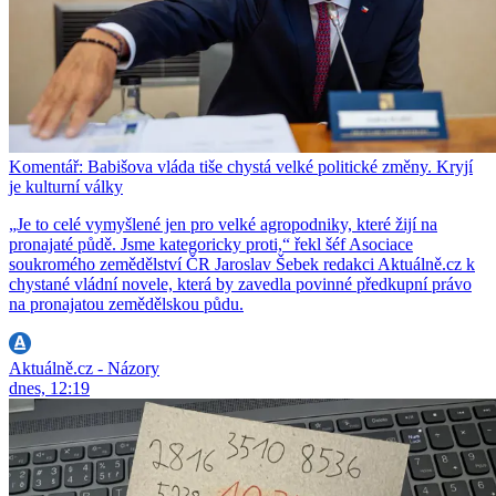
Komentář: Babišova vláda tiše chystá velké politické změny. Kryjí
je kulturní války
„Je to celé vymyšlené jen pro velké agropodniky, které žijí na
pronajaté půdě. Jsme kategoricky proti,“ řekl šéf Asociace
soukromého zemědělství ČR Jaroslav Šebek redakci Aktuálně.cz k
chystané vládní novele, která by zavedla povinné předkupní právo
na pronajatou zemědělskou půdu.
Aktuálně.cz - Názory
dnes, 12:19