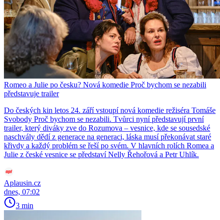
Romeo a Julie po česku? Nová komedie Proč bychom se nezabili
představuje trailer
Do českých kin letos 24. září vstoupí nová komedie režiséra Tomáše
Svobody Proč bychom se nezabili. Tvůrci nyní představují první
trailer, který diváky zve do Rozumova – vesnice, kde se sousedské
naschvály dědí z generace na generaci, láska musí překonávat staré
křivdy a každý problém se řeší po svém. V hlavních rolích Romea a
Julie z české vesnice se představí Nelly Řehořová a Petr Uhlík.
Aplausin.cz
dnes, 07:02
3 min