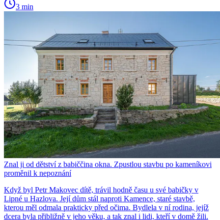
3 min
Znal ji od dětství z babiččina okna. Zpustlou stavbu po kameníkovi
proměnil k nepoznání
Když byl Petr Makovec dítě, trávil hodně času u své babičky v
Lipné u Hazlova. Její dům stál naproti Kamence, staré stavbě,
kterou měl odmala prakticky před očima. Bydlela v ní rodina, jejíž
dcera byla přibližně v jeho věku, a tak znal i lidi, kteří v domě žili.