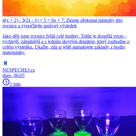
4(x + 2) - 3(2x - 1) + 5 = 6x + 7: Zkuste překonat nástrahy této
rovnice a vypočítejte správný výsledek
Jako děti jsme rovnice řešili celé hodiny. Tohle je dospělá verze -
rychlejší, záludnější a s jedním skrytým detailem, který rozhodne o
celém výsledku. Ukažte, zda si ještě pamatujete základy z hodin
matematiky.
NESPECHEJ.cz
dnes, 06:05
1 min