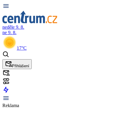
neděle 9. 8.
ne 9. 8.
17°C
Přihlášení
Reklama