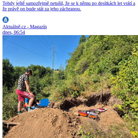
Tehdy ještě samozřejmě netušil, že se k němu po desítkách let vrátí a
že právě on bude stát za jeho záchranou.
Aktuálně.cz - Magazín
dnes, 06:54