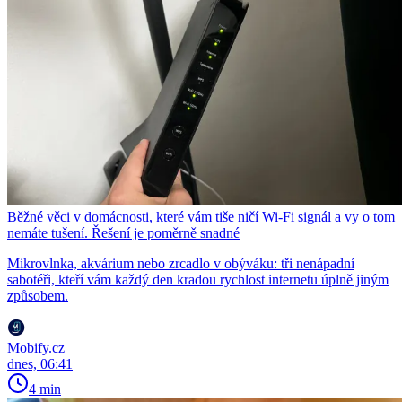
Běžné věci v domácnosti, které vám tiše ničí Wi-Fi signál a vy o tom
nemáte tušení. Řešení je poměrně snadné
Mikrovlnka, akvárium nebo zrcadlo v obýváku: tři nenápadní
sabotéři, kteří vám každý den kradou rychlost internetu úplně jiným
způsobem.
Mobify.cz
dnes, 06:41
4 min