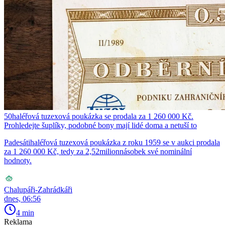
50haléřová tuzexová poukázka se prodala za 1 260 000 Kč.
Prohledejte šuplíky, podobné bony mají lidé doma a netuší to
Padesátihaléřová tuzexová poukázka z roku 1959 se v aukci prodala
za 1 260 000 Kč, tedy za 2,52milionnásobek své nominální
hodnoty.
Chalupáři-Zahrádkáři
dnes, 06:56
4 min
Reklama