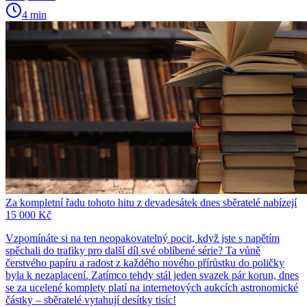
4 min
Za kompletní řadu tohoto hitu z devadesátek dnes sběratelé nabízejí
15 000 Kč
Vzpomínáte si na ten neopakovatelný pocit, když jste s napětím
spěchali do trafiky pro další díl své oblíbené série? Ta vůně
čerstvého papíru a radost z každého nového přírůstku do poličky
byla k nezaplacení. Zatímco tehdy stál jeden svazek pár korun, dnes
se za ucelené komplety platí na internetových aukcích astronomické
částky – sběratelé vytahují desítky tisíc!