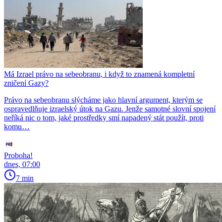
Má Izrael právo na sebeobranu, i když to znamená kompletní
zničení Gazy?
Právo na sebeobranu slýcháme jako hlavní argument, kterým se
ospravedlňuje izraelský útok na Gazu. Jenže samotné slovní spojení
neříká nic o tom, jaké prostředky smí napadený stát použít, proti
komu…
Proboha!
dnes, 07:00
7 min