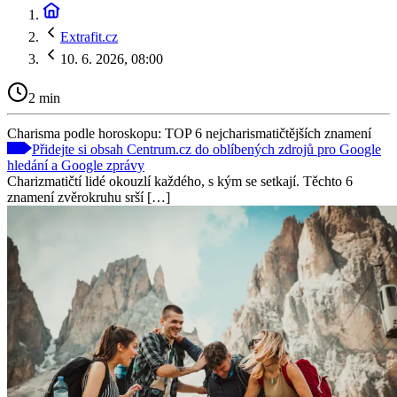
Extrafit.cz
10. 6. 2026, 08:00
2 min
Charisma podle horoskopu: TOP 6 nejcharismatičtějších znamení
Přidejte si obsah Centrum.cz do oblíbených zdrojů pro Google
hledání a Google zprávy
Charizmatičtí lidé okouzlí každého, s kým se setkají. Těchto 6
znamení zvěrokruhu srší […]