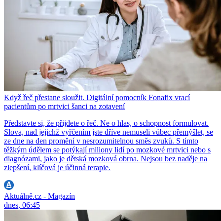
Když řeč přestane sloužit. Digitální pomocník Fonafix vrací
pacientům po mrtvici šanci na zotavení
Představte si, že přijdete o řeč. Ne o hlas, o schopnost formulovat.
Slova, nad jejichž vyřčením jste dříve nemuseli vůbec přemýšlet, se
ze dne na den promění v nesrozumitelnou směs zvuků. S tímto
těžkým údělem se potýkají miliony lidí po mozkové mrtvici nebo s
diagnózami, jako je dětská mozková obrna. Nejsou bez naděje na
zlepšení, klíčová je účinná terapie.
Aktuálně.cz - Magazín
dnes, 06:45