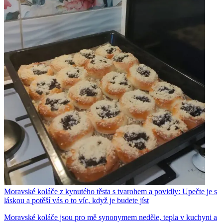
Moravské koláče z kynutého těsta s tvarohem a povidly: Upečte je s
láskou a potěší vás o to víc, když je budete jíst
Moravské koláče jsou pro mě synonymem neděle, tepla v kuchyni a