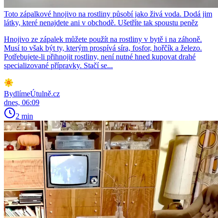
Toto zápalkové hnojivo na rostliny působí jako živá voda. Dodá jim
látky, které nenajdete ani v obchodě. Ušetříte tak spoustu peněz
Hnojivo ze zápalek můžete použít na rostliny v bytě i na záhoně.
Musí to však být ty, kterým prospívá síra, fosfor, hořčík a železo.
Potřebujete-li přihnojit rostliny, není nutné hned kupovat drahé
specializované přípravky. Stačí se...
BydlímeÚtulně.cz
dnes, 06:09
2 min