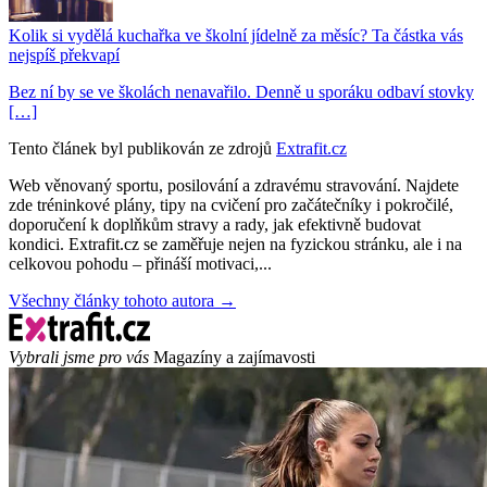
Kolik si vydělá kuchařka ve školní jídelně za měsíc? Ta částka vás
nejspíš překvapí
Bez ní by se ve školách nenavařilo. Denně u sporáku odbaví stovky
[…]
Tento článek byl publikován ze zdrojů
Extrafit.cz
Web věnovaný sportu, posilování a zdravému stravování. Najdete
zde tréninkové plány, tipy na cvičení pro začátečníky i pokročilé,
doporučení k doplňkům stravy a rady, jak efektivně budovat
kondici. Extrafit.cz se zaměřuje nejen na fyzickou stránku, ale i na
celkovou pohodu – přináší motivaci,...
Všechny články tohoto autora →
Vybrali jsme pro vás
Magazíny a zajímavosti