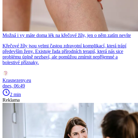
Možná i vy máte doma lék na křečové žíly, jen o něm zatím nevíte
Křečové žíly jsou velmi častou zdravotní komplikací, která trápí
především ženy. Existuje řada přírodních terapií, která nás sice
problému úplně nezbaví, ale pomůžou zmírnit nepříjemné a
bolestivé příznaky.
Krasnezeny.eu
dnes, 06:49
2 min
Reklama