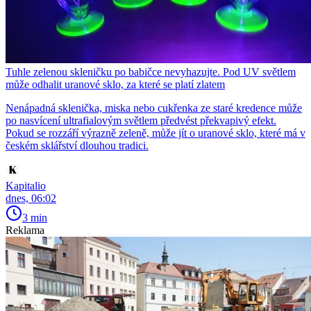
Tuhle zelenou skleničku po babičce nevyhazujte. Pod UV světlem
může odhalit uranové sklo, za které se platí zlatem
Nenápadná sklenička, miska nebo cukřenka ze staré kredence může
po nasvícení ultrafialovým světlem předvést překvapivý efekt.
Pokud se rozzáří výrazně zeleně, může jít o uranové sklo, které má v
českém sklářství dlouhou tradici.
Kapitalio
dnes, 06:02
3 min
Reklama