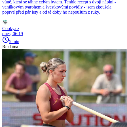
vůně, která se táhne celým bytem. Tenhle recept s dvojí náplní -
vanilkovým tvarohem a švestkovými povidly - jsem zkoušela
poprvé před pár lety a od té doby ho nepouštím z ruky.
Cooky.cz
dnes, 06:19
5 min
Reklama