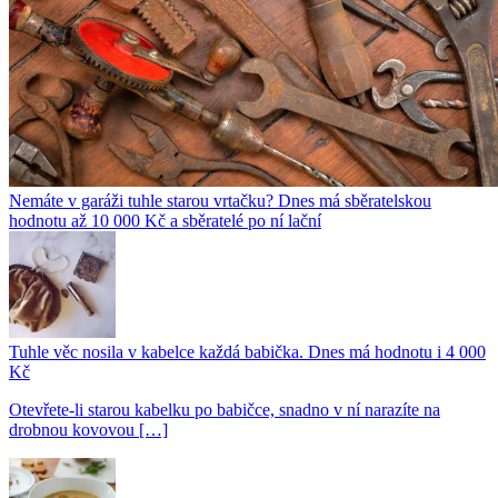
Nemáte v garáži tuhle starou vrtačku? Dnes má sběratelskou
hodnotu až 10 000 Kč a sběratelé po ní lační
Tuhle věc nosila v kabelce každá babička. Dnes má hodnotu i 4 000
Kč
Otevřete-li starou kabelku po babičce, snadno v ní narazíte na
drobnou kovovou […]