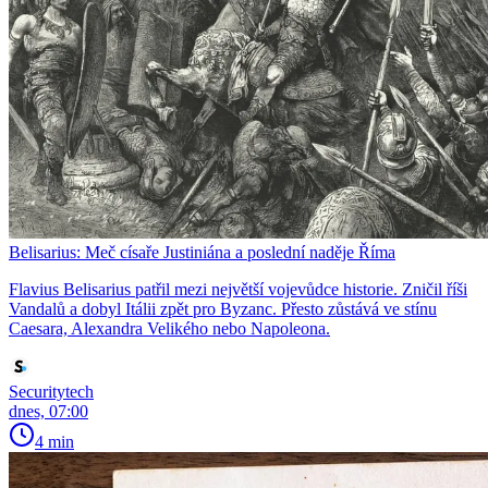
Belisarius: Meč císaře Justiniána a poslední naděje Říma
Flavius Belisarius patřil mezi největší vojevůdce historie. Zničil říši
Vandalů a dobyl Itálii zpět pro Byzanc. Přesto zůstává ve stínu
Caesara, Alexandra Velikého nebo Napoleona.
Securitytech
dnes, 07:00
4 min