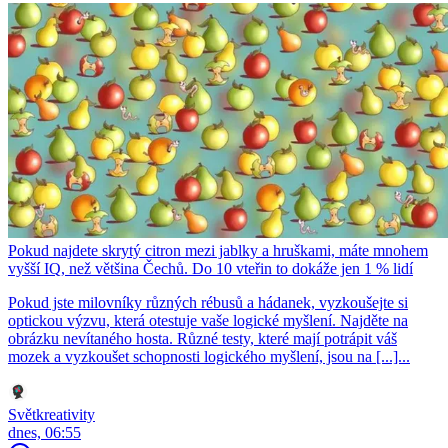
Pokud najdete skrytý citron mezi jablky a hruškami, máte mnohem
vyšší IQ, než většina Čechů. Do 10 vteřin to dokáže jen 1 % lidí
Pokud jste milovníky různých rébusů a hádanek, vyzkoušejte si
optickou výzvu, která otestuje vaše logické myšlení. Najděte na
obrázku nevítaného hosta. Různé testy, které mají potrápit váš
mozek a vyzkoušet schopnosti logického myšlení, jsou na [...]...
Světkreativity
dnes, 06:55