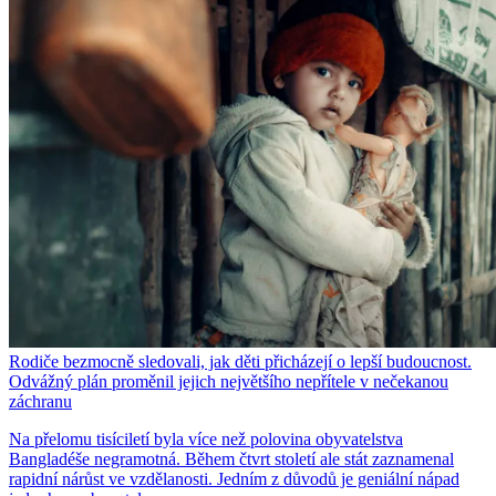
Rodiče bezmocně sledovali, jak děti přicházejí o lepší budoucnost.
Odvážný plán proměnil jejich největšího nepřítele v nečekanou
záchranu
Na přelomu tisíciletí byla více než polovina obyvatelstva
Bangladéše negramotná. Během čtvrt století ale stát zaznamenal
rapidní nárůst ve vzdělanosti. Jedním z důvodů je geniální nápad