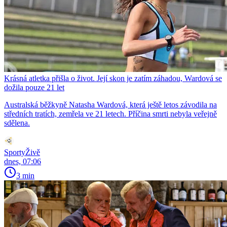
Krásná atletka přišla o život. Její skon je zatím záhadou, Wardová se
dožila pouze 21 let
Australská běžkyně Natasha Wardová, která ještě letos závodila na
středních tratích, zemřela ve 21 letech. Příčina smrti nebyla veřejně
sdělena.
SportyŽivě
dnes, 07:06
3 min