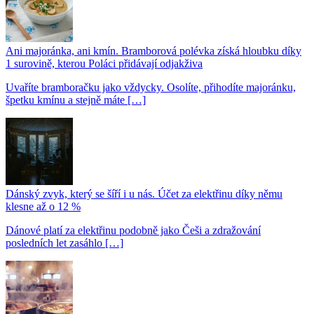
Ani majoránka, ani kmín. Bramborová polévka získá hloubku díky
1 surovině, kterou Poláci přidávají odjakživa
Uvaříte bramboračku jako vždycky. Osolíte, přihodíte majoránku,
špetku kmínu a stejně máte […]
Dánský zvyk, který se šíří i u nás. Účet za elektřinu díky němu
klesne až o 12 %
Dánové platí za elektřinu podobně jako Češi a zdražování
posledních let zasáhlo […]