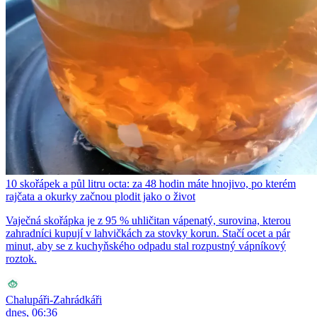
10 skořápek a půl litru octa: za 48 hodin máte hnojivo, po kterém
rajčata a okurky začnou plodit jako o život
Vaječná skořápka je z 95 % uhličitan vápenatý, surovina, kterou
zahradníci kupují v lahvičkách za stovky korun. Stačí ocet a pár
minut, aby se z kuchyňského odpadu stal rozpustný vápníkový
roztok.
Chalupáři-Zahrádkáři
dnes, 06:36