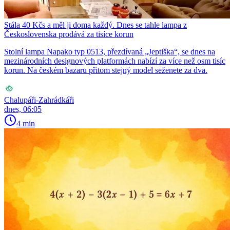
Stála 40 Kčs a měl ji doma každý. Dnes se tahle lampa z
Československa prodává za tisíce korun
Stolní lampa Napako typ 0513, přezdívaná „Jeptiška“, se dnes na
mezinárodních designových platformách nabízí za více než osm tisíc
korun. Na českém bazaru přitom stejný model seženete za dva.
Chalupáři-Zahrádkáři
dnes, 06:05
4 min