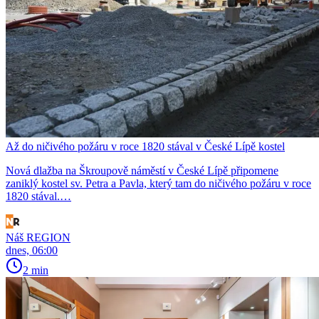
Až do ničivého požáru v roce 1820 stával v České Lípě kostel
Nová dlažba na Škroupově náměstí v České Lípě připomene
zaniklý kostel sv. Petra a Pavla, který tam do ničivého požáru v roce
1820 stával.…
Náš REGION
dnes, 06:00
2 min