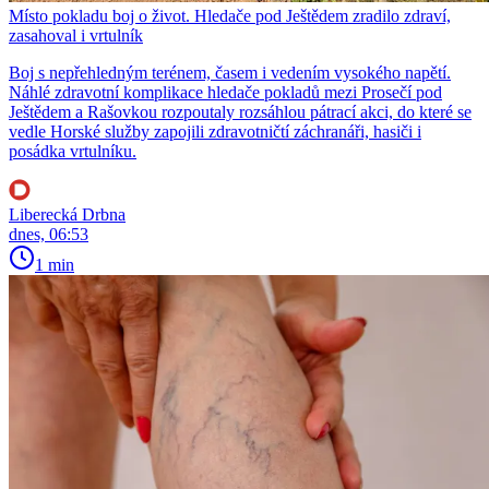
Místo pokladu boj o život. Hledače pod Ještědem zradilo zdraví,
zasahoval i vrtulník
Boj s nepřehledným terénem, časem i vedením vysokého napětí.
Náhlé zdravotní komplikace hledače pokladů mezi Prosečí pod
Ještědem a Rašovkou rozpoutaly rozsáhlou pátrací akci, do které se
vedle Horské služby zapojili zdravotničtí záchranáři, hasiči i
posádka vrtulníku.
Liberecká Drbna
dnes, 06:53
1 min