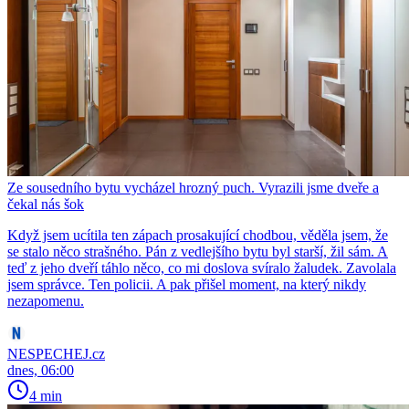
Ze sousedního bytu vycházel hrozný puch. Vyrazili jsme dveře a
čekal nás šok
Když jsem ucítila ten zápach prosakující chodbou, věděla jsem, že
se stalo něco strašného. Pán z vedlejšího bytu byl starší, žil sám. A
teď z jeho dveří táhlo něco, co mi doslova svíralo žaludek. Zavolala
jsem správce. Ten policii. A pak přišel moment, na který nikdy
nezapomenu.
NESPECHEJ.cz
dnes, 06:00
4 min