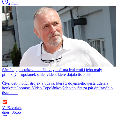
2 min
Sám bojuje s rakovinou slinivky, teď má leukémii i jeho malý
příbuzný. Topolánek sdílel video, které dojalo tisíce lidí
Čtyři děti, holící strojek a výzva, která z dojemného gesta udělala
konkrétní pomoc. Video Topolánkových vnoučat za pár dní zasáhlo
tisíce lidí.
VIPživot.cz
dnes, 06:55