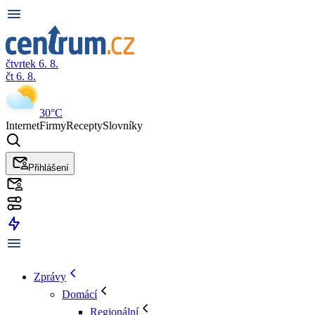
čtvrtek 6. 8.
čt 6. 8.
30°C
Internet
Firmy
Recepty
Slovníky
Přihlášení
Zprávy
Domácí
Regionální