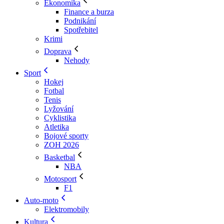
Ekonomika
Finance a burza
Podnikání
Spotřebitel
Krimi
Doprava
Nehody
Sport
Hokej
Fotbal
Tenis
Lyžování
Cyklistika
Atletika
Bojové sporty
ZOH 2026
Basketbal
NBA
Motosport
F1
Auto-moto
Elektromobily
Kultura