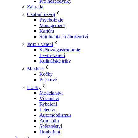
Pro hospodyňky
Zahrada
Osobní rozvoj
Psychologie
Management
Kariéra
Spiritualita a náboženství
Jídlo a vaření
Světová gastronomie
Levné vaření
Kulinářské triky
Mazlíčci
Kočky
Pejskové
Hobby
Modelářství
Včelařství
Rybaření
Letectví
Automobilismus
Adrenalin
Sběratelství
Houbaření