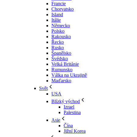
Francie
Chorvatsko
Island
Itálie
Německo
Polsko
Rakousko
Řecko
Rusko
Španělsko
Švédsko
Velká Británie
Rumunsko
Válka na Ukrajině
Maďarsko
Svět
USA
Blízký východ
Izrael
Palestina
Asie
Čína
Jižní Korea