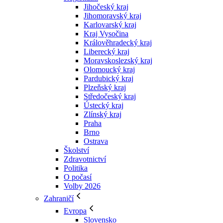
Jihočeský kraj
Jihomoravský kraj
Karlovarský kraj
Kraj Vysočina
Králověhradecký kraj
Liberecký kraj
Moravskoslezský kraj
Olomoucký kraj
Pardubický kraj
Plzeňský kraj
Středočeský kraj
Ústecký kraj
Zlínský kraj
Praha
Brno
Ostrava
Školství
Zdravotnictví
Politika
O počasí
Volby 2026
Zahraničí
Evropa
Slovensko