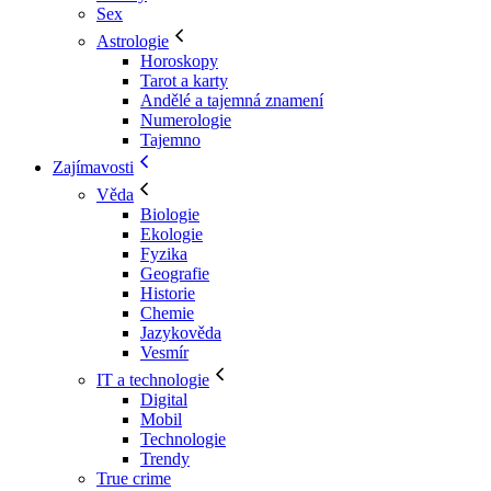
Sex
Astrologie
Horoskopy
Tarot a karty
Andělé a tajemná znamení
Numerologie
Tajemno
Zajímavosti
Věda
Biologie
Ekologie
Fyzika
Geografie
Historie
Chemie
Jazykověda
Vesmír
IT a technologie
Digital
Mobil
Technologie
Trendy
True crime