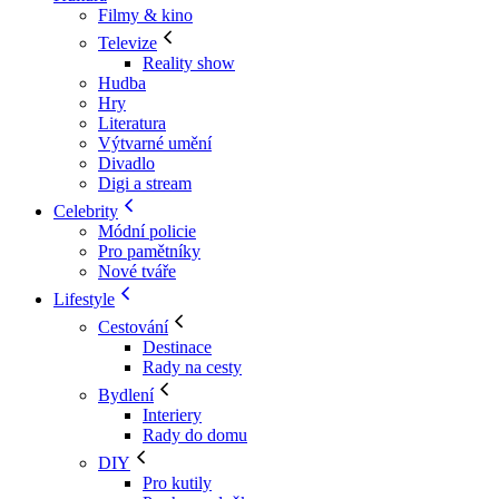
Filmy & kino
Televize
Reality show
Hudba
Hry
Literatura
Výtvarné umění
Divadlo
Digi a stream
Celebrity
Módní policie
Pro pamětníky
Nové tváře
Lifestyle
Cestování
Destinace
Rady na cesty
Bydlení
Interiery
Rady do domu
DIY
Pro kutily