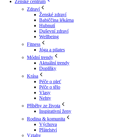
Ženské centrum
Zdraví
Ženské zdraví
Babiččina lékárna
Hubnutí
Duševní zdraví
Wellbeing
Fitness
Jóga a pilates
Módní trendy
Aktuální trendy
Doplňky
Krása
Péče o pleť
Péče o tělo
Vlasy
Nehty
Příběhy ze života
Inspirativní ženy
Rodina & komunita
Výchova
Přátelství
Vztahy