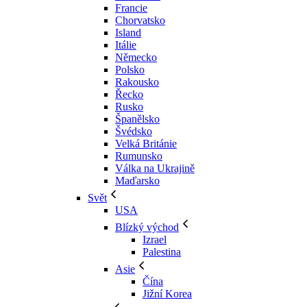
Francie
Chorvatsko
Island
Itálie
Německo
Polsko
Rakousko
Řecko
Rusko
Španělsko
Švédsko
Velká Británie
Rumunsko
Válka na Ukrajině
Maďarsko
Svět
USA
Blízký východ
Izrael
Palestina
Asie
Čína
Jižní Korea