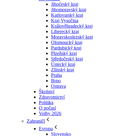
Jihočeský kraj
Jihomoravský kraj
Karlovarský kraj
Kraj Vysočina
Králověhradecký kraj
Liberecký kraj
Moravskoslezský kraj
Olomoucký kraj
Pardubický kraj
Plzeňský kraj
Středočeský kraj
Ústecký kraj
Zlínský kraj
Praha
Brno
Ostrava
Školství
Zdravotnictví
Politika
O počasí
Volby 2026
Zahraničí
Evropa
Slovensko