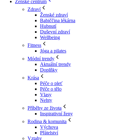
Ženské centrum
Zdraví
Ženské zdraví
Babiččina lékárna
Hubnutí
Duševní zdraví
Wellbeing
Fitness
Jóga a pilates
Módní trendy
Aktuální trendy
Doplňky
Krása
Péče o pleť
Péče o tělo
Vlasy
Nehty
Příběhy ze života
Inspirativní ženy
Rodina & komunita
Výchova
Přátelství
Vztahy