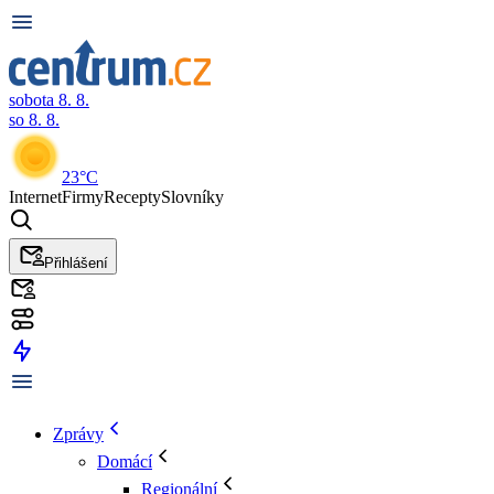
sobota 8. 8.
so 8. 8.
23°C
Internet
Firmy
Recepty
Slovníky
Přihlášení
Zprávy
Domácí
Regionální