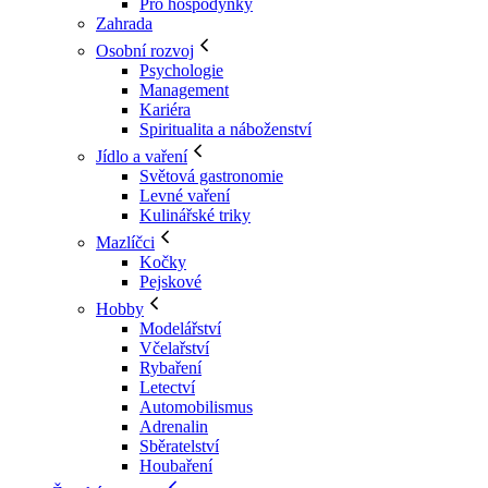
Pro hospodyňky
Zahrada
Osobní rozvoj
Psychologie
Management
Kariéra
Spiritualita a náboženství
Jídlo a vaření
Světová gastronomie
Levné vaření
Kulinářské triky
Mazlíčci
Kočky
Pejskové
Hobby
Modelářství
Včelařství
Rybaření
Letectví
Automobilismus
Adrenalin
Sběratelství
Houbaření