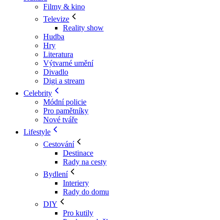
Filmy & kino
Televize
Reality show
Hudba
Hry
Literatura
Výtvarné umění
Divadlo
Digi a stream
Celebrity
Módní policie
Pro pamětníky
Nové tváře
Lifestyle
Cestování
Destinace
Rady na cesty
Bydlení
Interiery
Rady do domu
DIY
Pro kutily