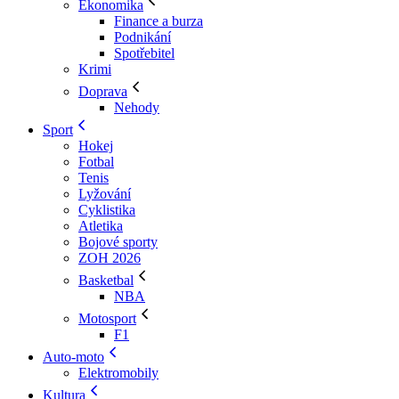
Ekonomika
Finance a burza
Podnikání
Spotřebitel
Krimi
Doprava
Nehody
Sport
Hokej
Fotbal
Tenis
Lyžování
Cyklistika
Atletika
Bojové sporty
ZOH 2026
Basketbal
NBA
Motosport
F1
Auto-moto
Elektromobily
Kultura