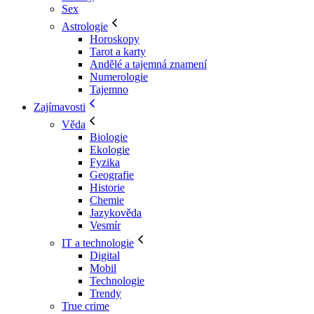
Sex
Astrologie
Horoskopy
Tarot a karty
Andělé a tajemná znamení
Numerologie
Tajemno
Zajímavosti
Věda
Biologie
Ekologie
Fyzika
Geografie
Historie
Chemie
Jazykověda
Vesmír
IT a technologie
Digital
Mobil
Technologie
Trendy
True crime