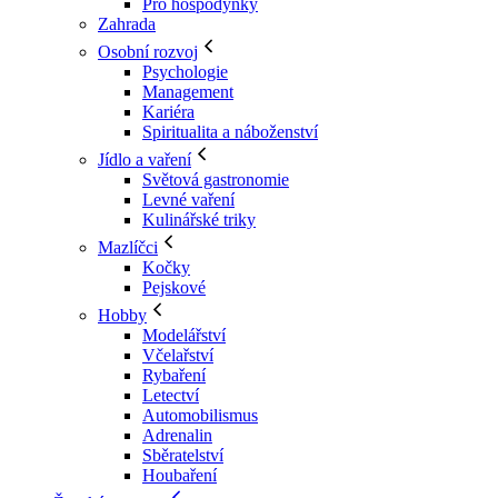
Pro hospodyňky
Zahrada
Osobní rozvoj
Psychologie
Management
Kariéra
Spiritualita a náboženství
Jídlo a vaření
Světová gastronomie
Levné vaření
Kulinářské triky
Mazlíčci
Kočky
Pejskové
Hobby
Modelářství
Včelařství
Rybaření
Letectví
Automobilismus
Adrenalin
Sběratelství
Houbaření