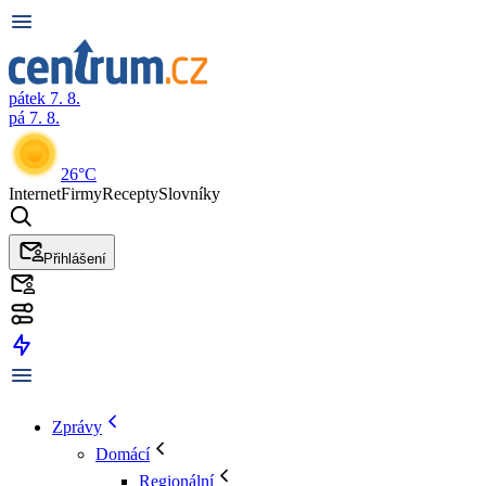
pátek 7. 8.
pá 7. 8.
26°C
Internet
Firmy
Recepty
Slovníky
Přihlášení
Zprávy
Domácí
Regionální