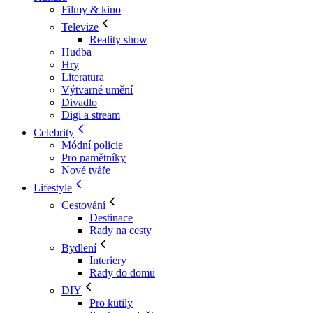
Filmy & kino
Televize
Reality show
Hudba
Hry
Literatura
Výtvarné umění
Divadlo
Digi a stream
Celebrity
Módní policie
Pro pamětníky
Nové tváře
Lifestyle
Cestování
Destinace
Rady na cesty
Bydlení
Interiery
Rady do domu
DIY
Pro kutily