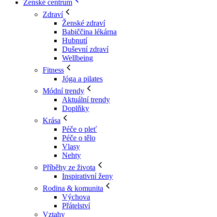
Ženské centrum
Zdraví
Ženské zdraví
Babiččina lékárna
Hubnutí
Duševní zdraví
Wellbeing
Fitness
Jóga a pilates
Módní trendy
Aktuální trendy
Doplňky
Krása
Péče o pleť
Péče o tělo
Vlasy
Nehty
Příběhy ze života
Inspirativní ženy
Rodina & komunita
Výchova
Přátelství
Vztahy