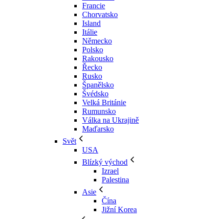
Francie
Chorvatsko
Island
Itálie
Německo
Polsko
Rakousko
Řecko
Rusko
Španělsko
Švédsko
Velká Británie
Rumunsko
Válka na Ukrajině
Maďarsko
Svět
USA
Blízký východ
Izrael
Palestina
Asie
Čína
Jižní Korea