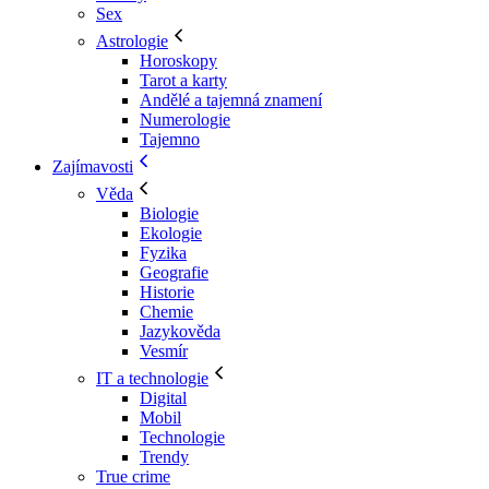
Sex
Astrologie
Horoskopy
Tarot a karty
Andělé a tajemná znamení
Numerologie
Tajemno
Zajímavosti
Věda
Biologie
Ekologie
Fyzika
Geografie
Historie
Chemie
Jazykověda
Vesmír
IT a technologie
Digital
Mobil
Technologie
Trendy
True crime