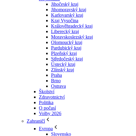
Jihočeský kraj
Jihomoravský kraj
Karlovarský kraj
Kraj Vysočina
Králověhradecký kraj
Liberecký kraj
Moravskoslezský kraj
Olomoucký kraj
Pardubický kraj
Plzeňský kraj
Středočeský kraj
Ústecký kraj
Zlínský kraj
Praha
Brno
Ostrava
Školství
Zdravotnictví
Politika
O počasí
Volby 2026
Zahraničí
Evropa
Slovensko