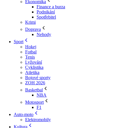
Ekonomika
Finance a burza
Podnikání
Spotřebitel
Krimi
Doprava
Nehody
Sport
Hokej
Fotbal
Tenis
Lyžování
Cyklistika
Atletika
Bojové sporty
ZOH 2026
Basketbal
NBA
Motosport
F1
Auto-moto
Elektromobily
Kultura