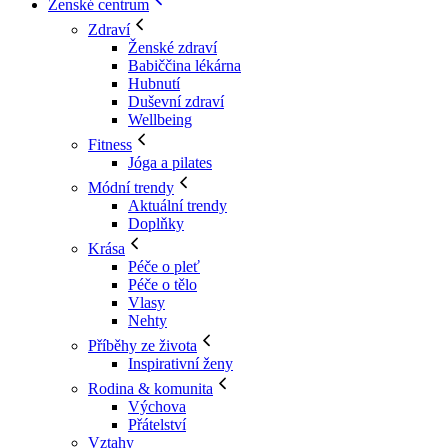
Ženské centrum
Zdraví
Ženské zdraví
Babiččina lékárna
Hubnutí
Duševní zdraví
Wellbeing
Fitness
Jóga a pilates
Módní trendy
Aktuální trendy
Doplňky
Krása
Péče o pleť
Péče o tělo
Vlasy
Nehty
Příběhy ze života
Inspirativní ženy
Rodina & komunita
Výchova
Přátelství
Vztahy