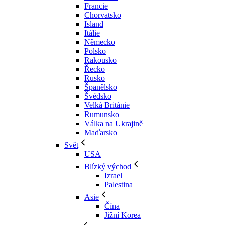
Francie
Chorvatsko
Island
Itálie
Německo
Polsko
Rakousko
Řecko
Rusko
Španělsko
Švédsko
Velká Británie
Rumunsko
Válka na Ukrajině
Maďarsko
Svět
USA
Blízký východ
Izrael
Palestina
Asie
Čína
Jižní Korea