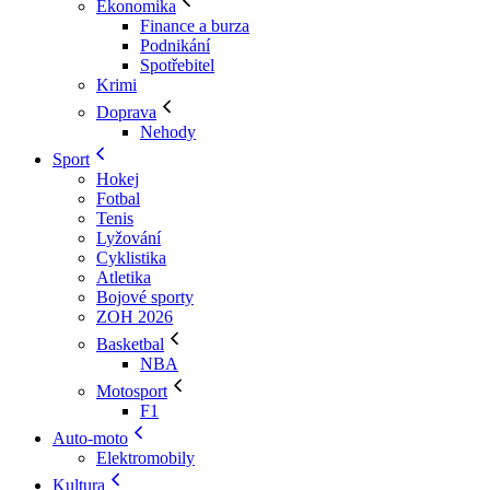
Ekonomika
Finance a burza
Podnikání
Spotřebitel
Krimi
Doprava
Nehody
Sport
Hokej
Fotbal
Tenis
Lyžování
Cyklistika
Atletika
Bojové sporty
ZOH 2026
Basketbal
NBA
Motosport
F1
Auto-moto
Elektromobily
Kultura