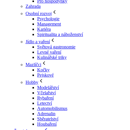
Pro hospodyňky
Zahrada
Osobní rozvoj
Psychologie
Management
Kariéra
Spiritualita a náboženství
Jídlo a vaření
Světová gastronomie
Levné vaření
Kulinářské triky
Mazlíčci
Kočky
Pejskové
Hobby
Modelářství
Včelařství
Rybaření
Letectví
Automobilismus
Adrenalin
Sběratelství
Houbaření