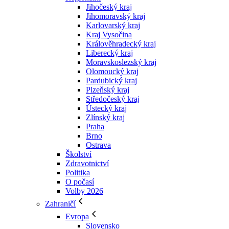
Jihočeský kraj
Jihomoravský kraj
Karlovarský kraj
Kraj Vysočina
Králověhradecký kraj
Liberecký kraj
Moravskoslezský kraj
Olomoucký kraj
Pardubický kraj
Plzeňský kraj
Středočeský kraj
Ústecký kraj
Zlínský kraj
Praha
Brno
Ostrava
Školství
Zdravotnictví
Politika
O počasí
Volby 2026
Zahraničí
Evropa
Slovensko