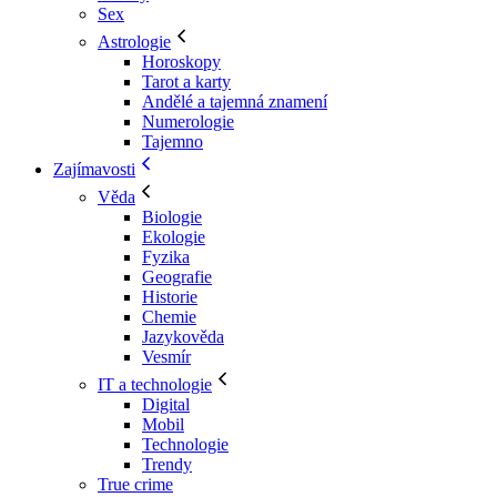
Sex
Astrologie
Horoskopy
Tarot a karty
Andělé a tajemná znamení
Numerologie
Tajemno
Zajímavosti
Věda
Biologie
Ekologie
Fyzika
Geografie
Historie
Chemie
Jazykověda
Vesmír
IT a technologie
Digital
Mobil
Technologie
Trendy
True crime