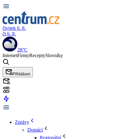
čtvrtek 6. 8.
čt 6. 8.
28°C
Internet
Firmy
Recepty
Slovníky
Přihlášení
Zprávy
Domácí
Regionální