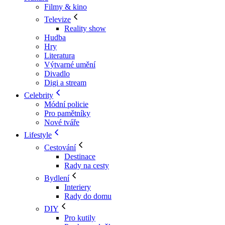
Filmy & kino
Televize
Reality show
Hudba
Hry
Literatura
Výtvarné umění
Divadlo
Digi a stream
Celebrity
Módní policie
Pro pamětníky
Nové tváře
Lifestyle
Cestování
Destinace
Rady na cesty
Bydlení
Interiery
Rady do domu
DIY
Pro kutily