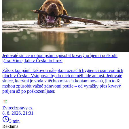
Jedovaté sinice mohou psům způsobit krvavý průjem i poškodit
játra. Víme, kde v Česku to hrozí
Zákaz koupání. Takovou nálepkou označili hygienici osm vodních
ploch v Česku. Vstupovat by do nich neměli lidé ani psi. Jedovaté
sinice, kterými je voda v těchto místech kontaminovaná, jim totiž
mohou způsobit vážné zdravotní potíže – od vyrážky přes krvavý
průjem až po poškození jater.
Zvirecizpravy.cz
8. 8. 2026, 21:31
3 min
Reklama