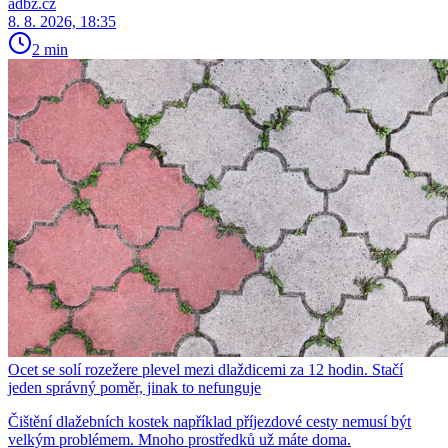
adbz.cz
8. 8. 2026, 18:35
2 min
Ocet se solí rozežere plevel mezi dlaždicemi za 12 hodin. Stačí
jeden správný poměr, jinak to nefunguje
Čištění dlažebních kostek například příjezdové cesty nemusí být
velkým problémem. Mnoho prostředků už máte doma.