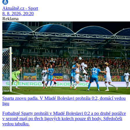
Aktuálně.cz - Sport
8. 8. 2026, 20:20
Reklama
Sparta znovu padla. V Mladé Boleslavi prohrála 0:2, domácí vedou
ligu
Fotbalisté Sparty prohráli v Mladé Boleslavi 0:2 a po druhé porážce
v sezoně mají po třech ligových kolech pouze tři body. Středočeši
vedou tabulku.