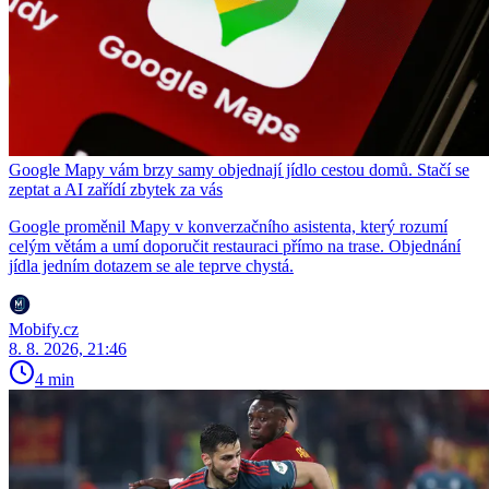
Google Mapy vám brzy samy objednají jídlo cestou domů. Stačí se
zeptat a AI zařídí zbytek za vás
Google proměnil Mapy v konverzačního asistenta, který rozumí
celým větám a umí doporučit restauraci přímo na trase. Objednání
jídla jedním dotazem se ale teprve chystá.
Mobify.cz
8. 8. 2026, 21:46
4 min