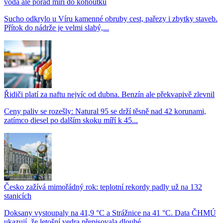
voda ale pořád míří do kohoutků
Sucho odkrylo u Víru kamenné obruby cest, pařezy i zbytky staveb.
Přítok do nádrže je velmi slabý,...
Řidiči platí za naftu nejvíc od dubna. Benzín ale překvapivě zlevnil
Ceny paliv se rozešly: Natural 95 se drží těsně nad 42 korunami,
zatímco diesel po dalším skoku míří k 45...
Česko zažívá mimořádný rok: teplotní rekordy padly už na 132
stanicích
Doksany vystoupaly na 41,9 °C a Strážnice na 41 °C. Data ČHMÚ
ukazují, že letošní vedra přepisovala dlouhé...