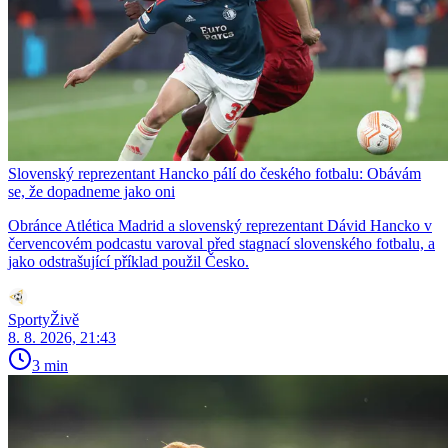
Slovenský reprezentant Hancko pálí do českého fotbalu: Obávám
se, že dopadneme jako oni
Obránce Atlética Madrid a slovenský reprezentant Dávid Hancko v
červencovém podcastu varoval před stagnací slovenského fotbalu, a
jako odstrašující příklad použil Česko.
SportyŽivě
8. 8. 2026, 21:43
3 min