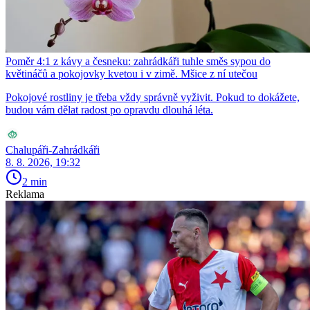
Poměr 4:1 z kávy a česneku: zahrádkáři tuhle směs sypou do
květináčů a pokojovky kvetou i v zimě. Mšice z ní utečou
Pokojové rostliny je třeba vždy správně vyživit. Pokud to dokážete,
budou vám dělat radost po opravdu dlouhá léta.
Chalupáři-Zahrádkáři
8. 8. 2026, 19:32
2 min
Reklama