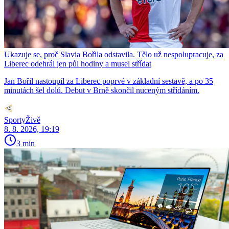
Ukazuje se, proč Slavia Bořila odstavila. Tělo už nespolupracuje, za
Liberec odehrál jen půl hodiny a musel střídat
Jan Bořil nastoupil za Liberec poprvé v základní sestavě, a po 35
minutách šel dolů. Debut v Brně skončil nuceným střídáním.
SportyŽivě
8. 8. 2026, 19:19
3 min