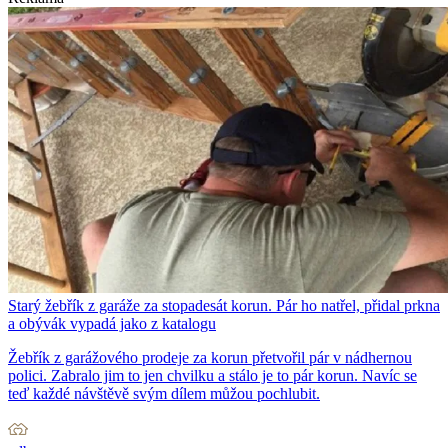
Starý žebřík z garáže za stopadesát korun. Pár ho natřel, přidal prkna
a obývák vypadá jako z katalogu
Žebřík z garážového prodeje za korun přetvořil pár v nádhernou
polici. Zabralo jim to jen chvilku a stálo je to pár korun. Navíc se
teď každé návštěvě svým dílem můžou pochlubit.