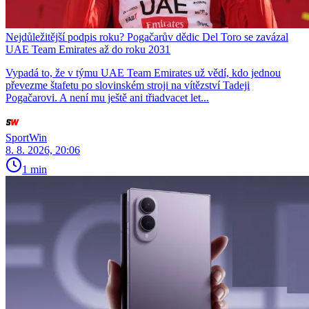
Nejdůležitější podpis roku? Pogačarův dědic Del Toro se zavázal
UAE Team Emirates až do roku 2031
Vypadá to, že v týmu UAE Team Emirates už vědí, kdo jednou
převezme štafetu po slovinském stroji na vítězství Tadeji
Pogačarovi. A není mu ještě ani třiadvacet let...
SportWin
8. 8. 2026, 20:06
1 min