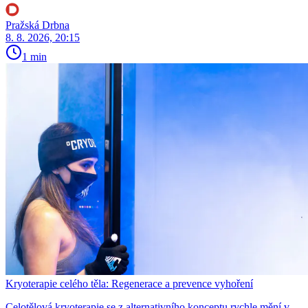
Pražská Drbna
8. 8. 2026, 20:15
1 min
Kryoterapie celého těla: Regenerace a prevence vyhoření
Celotělová kryoterapie se z alternativního konceptu rychle mění v