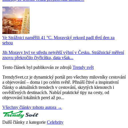
Ve Strážnici naměřili 41 °C. Moravský rekord padl třetí den za
sebou
Jih Moravy byl ve středu největší výhní v Česku. Strážnické měření
znovu překročilo čtyřicítku, data však...
Tento článek byl publikován ze zdrojů
Trendy svět
TrendySvet.cz je dynamický portál pro všechny milovníky cestování
a objevování – doma i po celém světě. Přináší čtivé a inspirativní
články o aktuálních trendech v cestování, skrytých klenotech i
osvědčených destinacích. Nabízí praktické tipy na cesty, od
objevování lokálních perel až po...
Všechny články tohoto autora →
Další články z kategorie
Celebrity