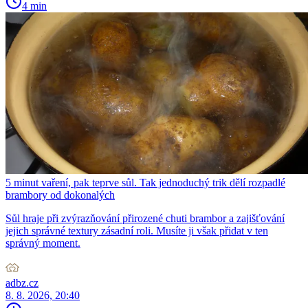
4 min
5 minut vaření, pak teprve sůl. Tak jednoduchý trik dělí rozpadlé
brambory od dokonalých
Sůl hraje při zvýrazňování přirozené chuti brambor a zajišťování
jejich správné textury zásadní roli. Musíte ji však přidat v ten
správný moment.
adbz.cz
8. 8. 2026, 20:40