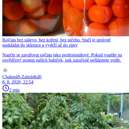
Rajčata bez nálevu, bez koření, bez ničeho. Stačí je správně
naskládat do sklenice a vydrží až do zimy
Naučte se zavařovat rajčata jako profesionálové. Pokud vsadíte na
osvědčený postup našich babiček, pak zaručeně nešlápnete vedle.
Chalupáři-Zahrádkáři
8. 8. 2026, 22:54
2 min