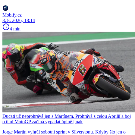
Mobify.cz
8. 8. 2026, 18:14
4 min
Ducati už neprohrává jen s Martínem. Prohrává s celou Aprilií a boj
o titul MotoGP začíná vypadat úplně jinak
Jorge Martín vyhrál sobotní sprint v Silverstonu. Kdyby šlo jen o