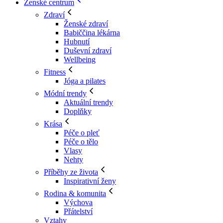
Ženské centrum
Zdraví
Ženské zdraví
Babiččina lékárna
Hubnutí
Duševní zdraví
Wellbeing
Fitness
Jóga a pilates
Módní trendy
Aktuální trendy
Doplňky
Krása
Péče o pleť
Péče o tělo
Vlasy
Nehty
Příběhy ze života
Inspirativní ženy
Rodina & komunita
Výchova
Přátelství
Vztahy