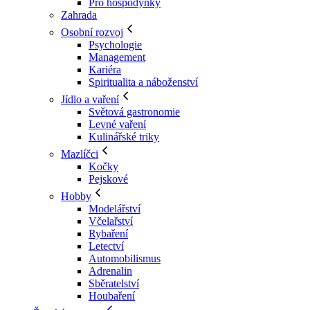
Pro hospodyňky
Zahrada
Osobní rozvoj
Psychologie
Management
Kariéra
Spiritualita a náboženství
Jídlo a vaření
Světová gastronomie
Levné vaření
Kulinářské triky
Mazlíčci
Kočky
Pejskové
Hobby
Modelářství
Včelařství
Rybaření
Letectví
Automobilismus
Adrenalin
Sběratelství
Houbaření