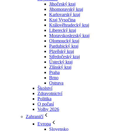
Jihočeský kraj
Jihomoravský kraj
Karlovarský kraj
Kraj Vysočina
Králověhradecký kraj
Liberecký kraj
Moravskoslezský kraj
Olomoucký kraj
Pardubický kraj
Plzeňský kraj
Středočeský kraj
Ústecký kraj
Zlínský kraj
Praha
Brno
Ostrava
Školství
Zdravotnictví
Politika
O počasí
Volby 2026
Zahraničí
Evropa
Slovensko