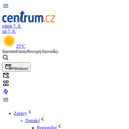
pátek 7. 8.
pá 7. 8.
25°C
Internet
Firmy
Recepty
Slovníky
Přihlášení
Zprávy
Domácí
Regionální