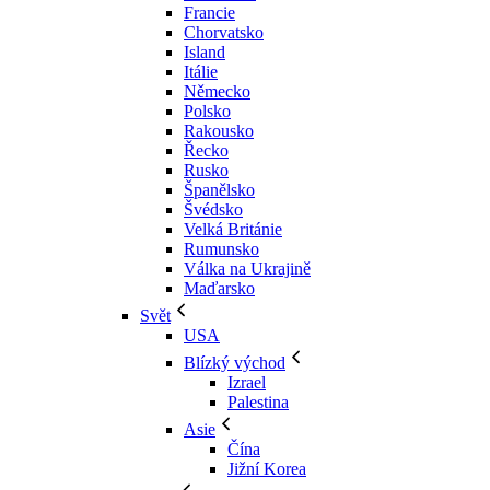
Francie
Chorvatsko
Island
Itálie
Německo
Polsko
Rakousko
Řecko
Rusko
Španělsko
Švédsko
Velká Británie
Rumunsko
Válka na Ukrajině
Maďarsko
Svět
USA
Blízký východ
Izrael
Palestina
Asie
Čína
Jižní Korea