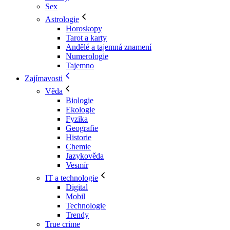
Sex
Astrologie
Horoskopy
Tarot a karty
Andělé a tajemná znamení
Numerologie
Tajemno
Zajímavosti
Věda
Biologie
Ekologie
Fyzika
Geografie
Historie
Chemie
Jazykověda
Vesmír
IT a technologie
Digital
Mobil
Technologie
Trendy
True crime