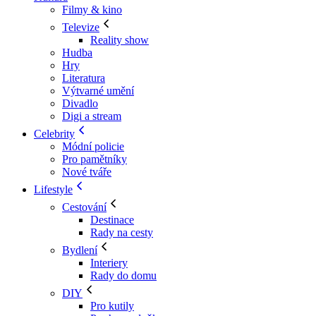
Filmy & kino
Televize
Reality show
Hudba
Hry
Literatura
Výtvarné umění
Divadlo
Digi a stream
Celebrity
Módní policie
Pro pamětníky
Nové tváře
Lifestyle
Cestování
Destinace
Rady na cesty
Bydlení
Interiery
Rady do domu
DIY
Pro kutily