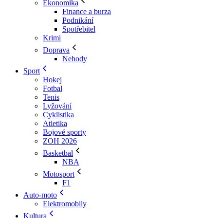
Ekonomika
Finance a burza
Podnikání
Spotřebitel
Krimi
Doprava
Nehody
Sport
Hokej
Fotbal
Tenis
Lyžování
Cyklistika
Atletika
Bojové sporty
ZOH 2026
Basketbal
NBA
Motosport
F1
Auto-moto
Elektromobily
Kultura