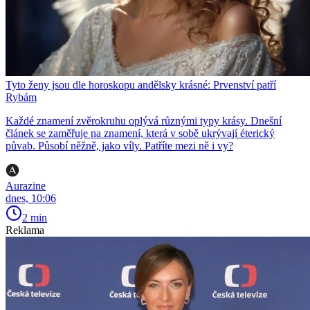
Tyto ženy jsou dle horoskopu andělsky krásné: Prvenství patří
Rybám
Každé znamení zvěrokruhu oplývá různými typy krásy. Dnešní
článek se zaměřuje na znamení, která v sobě ukrývají éterický
půvab. Působí něžně, jako víly. Patříte mezi ně i vy?
Aurazine
dnes, 10:06
2 min
Reklama