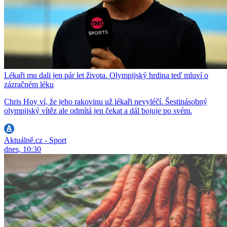
Lékaři mu dali jen pár let života. Olympijský hrdina teď mluví o
zázračném léku
Chris Hoy ví, že jeho rakovinu už lékaři nevyléčí. Šestinásobný
olympijský vítěz ale odmítá jen čekat a dál bojuje po svém.
Aktuálně.cz - Sport
dnes, 10:30