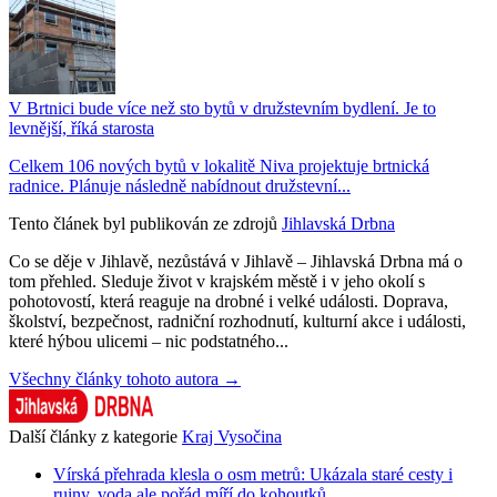
V Brtnici bude více než sto bytů v družstevním bydlení. Je to
levnější, říká starosta
Celkem 106 nových bytů v lokalitě Niva projektuje brtnická
radnice. Plánuje následně nabídnout družstevní...
Tento článek byl publikován ze zdrojů
Jihlavská Drbna
Co se děje v Jihlavě, nezůstává v Jihlavě – Jihlavská Drbna má o
tom přehled. Sleduje život v krajském městě i v jeho okolí s
pohotovostí, která reaguje na drobné i velké události. Doprava,
školství, bezpečnost, radniční rozhodnutí, kulturní akce i události,
které hýbou ulicemi – nic podstatného...
Všechny články tohoto autora →
Další články z kategorie
Kraj Vysočina
Vírská přehrada klesla o osm metrů: Ukázala staré cesty i
ruiny, voda ale pořád míří do kohoutků