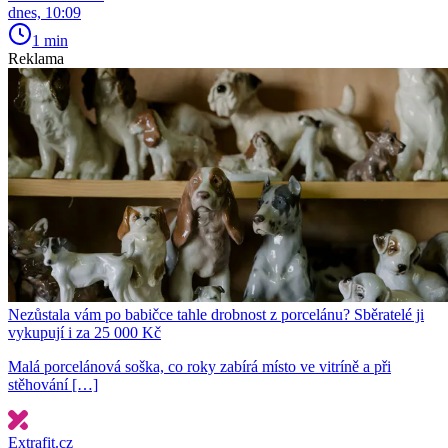
dnes, 10:09
1 min
Reklama
Nezůstala vám po babičce tahle drobnost z porcelánu? Sběratelé ji
vykupují i za 25 000 Kč
Malá porcelánová soška, co roky zabírá místo ve vitríně a při
stěhování […]
Extrafit.cz