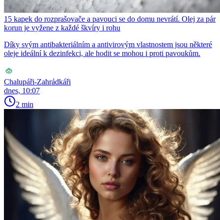
15 kapek do rozprašovače a pavouci se do domu nevrátí. Olej za pár
korun je vyžene z každé škvíry i rohu
Díky svým antibakteriálním a antivirovým vlastnostem jsou některé
oleje ideální k dezinfekci, ale hodit se mohou i proti pavoukům.
Chalupáři-Zahrádkáři
dnes, 10:07
2 min