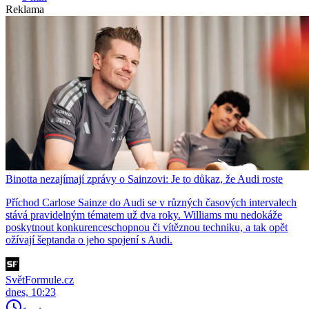
Reklama
Binotta nezajímají zprávy o Sainzovi: Je to důkaz, že Audi roste
Příchod Carlose Sainze do Audi se v různých časových intervalech
stává pravidelným tématem už dva roky. Williams mu nedokáže
poskytnout konkurenceschopnou či vítěznou techniku, a tak opět
ožívají šeptanda o jeho spojení s Audi.
SvětFormule.cz
dnes, 10:23