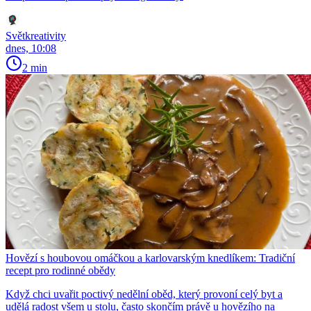
Světkreativity
dnes, 10:08
2 min
Hovězí s houbovou omáčkou a karlovarským knedlíkem: Tradiční
recept pro rodinné obědy
Když chci uvařit poctivý nedělní oběd, který provoní celý byt a
udělá radost všem u stolu, často skončím právě u hovězího na