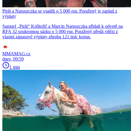
Pirát a Naruszczka se vsadili o 5 000 eur. Poražený je zaplatí z
výplaty
Samuel „Pirát“ Krištofič a Marcin Naruszczka přidali k odvetě na
RFA 32 soukromou sázku o 5 000 eur. Poražený předá vítězi z
vlastní zápasové výplaty zhruba 121 tisíc korun.
MMAMAG.cz
dnes, 09:59
1 min