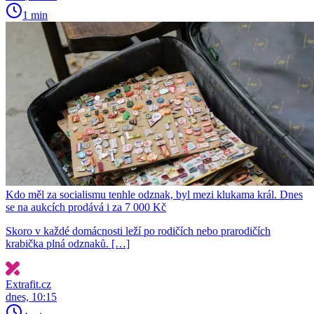
1 min
Kdo měl za socialismu tenhle odznak, byl mezi klukama král. Dnes
se na aukcích prodává i za 7 000 Kč
Skoro v každé domácnosti leží po rodičích nebo prarodičích
krabička plná odznaků. […]
Extrafit.cz
dnes, 10:15