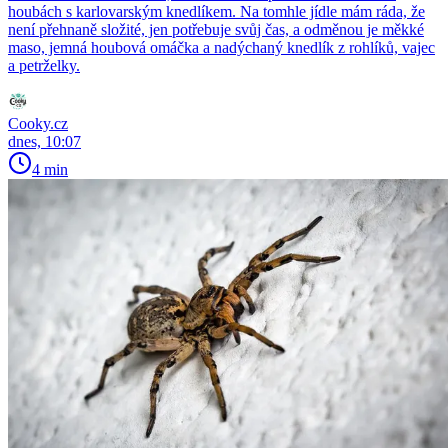
houbách s karlovarským knedlíkem. Na tomhle jídle mám ráda, že
není přehnaně složité, jen potřebuje svůj čas, a odměnou je měkké
maso, jemná houbová omáčka a nadýchaný knedlík z rohlíků, vajec
a petrželky.
Cooky.cz
dnes, 10:07
4 min