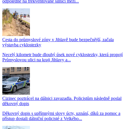
odpoledne na frekventované silnici mezi...
Cesta do průmyslové zóny v Jihlavě bude bezpečnější, začala
výstavba cyklostezky
Necelý kilometr bude dlouhý úsek nové cyklostezky, která propojí
Průmyslovou ulici na kraji Jihlavy a...
Cizinec poztrácel na dálnici zavazadla. Policistům následně poslal
děkovný dopis
Děkovný dopis s upřímnými slovy úcty, uznání, díků za pomoc a
přístup dostali dálniční policisté z Velkého...