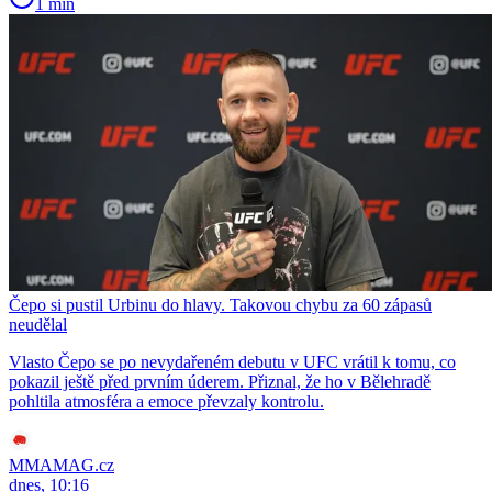
1 min
Čepo si pustil Urbinu do hlavy. Takovou chybu za 60 zápasů
neudělal
Vlasto Čepo se po nevydařeném debutu v UFC vrátil k tomu, co
pokazil ještě před prvním úderem. Přiznal, že ho v Bělehradě
pohltila atmosféra a emoce převzaly kontrolu.
MMAMAG.cz
dnes, 10:16