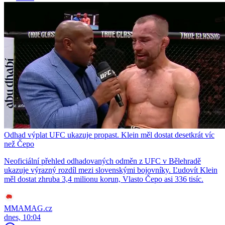
Odhad výplat UFC ukazuje propast. Klein měl dostat desetkrát víc
než Čepo
Neoficiální přehled odhadovaných odměn z UFC v Bělehradě
ukazuje výrazný rozdíl mezi slovenskými bojovníky. Ľudovít Klein
měl dostat zhruba 3,4 milionu korun, Vlasto Čepo asi 336 tisíc.
MMAMAG.cz
dnes, 10:04