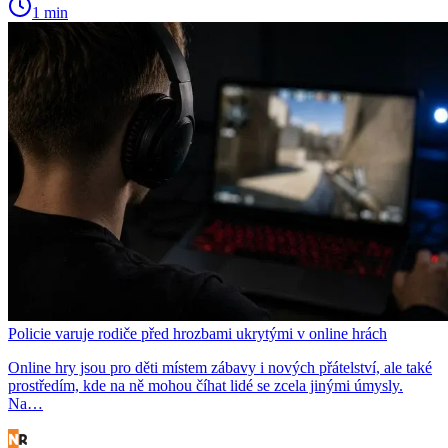
1 min
Policie varuje rodiče před hrozbami ukrytými v online hrách
Online hry jsou pro děti místem zábavy i nových přátelství, ale také
prostředím, kde na ně mohou číhat lidé se zcela jinými úmysly.
Na…