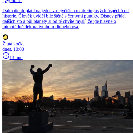
„vypnout“
Dalmatin doplatil na jeden z největších marketingových úspěchů psí
historie. Člověk uviděl bílé štěně s černými puntíky, Disney přidal
dalších sto a půl planety si od té chvíle myslí, že jde hlavně o
mimořádně dekorativního rodinného psa.
Žlutá kočka
dnes, 10:00
13 min