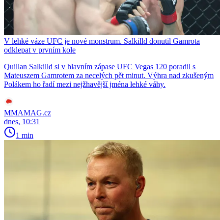
V lehké váze UFC je nové monstrum. Salkilld donutil Gamrota
odklepat v prvním kole
Quillan Salkilld si v hlavním zápase UFC Vegas 120 poradil s
Mateuszem Gamrotem za necelých pět minut. Výhra nad zkušeným
Polákem ho řadí mezi nejžhavější jména lehké váhy.
MMAMAG.cz
dnes, 10:31
1 min