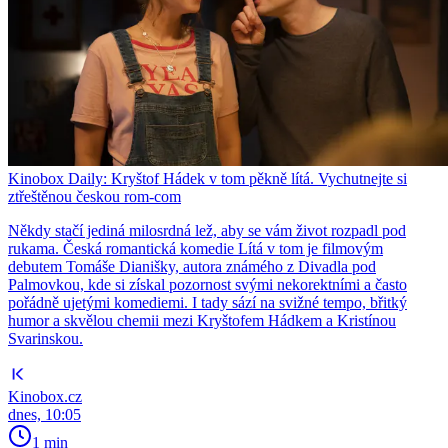
Kinobox Daily: Kryštof Hádek v tom pěkně lítá. Vychutnejte si
ztřeštěnou českou rom-com
Někdy stačí jediná milosrdná lež, aby se vám život rozpadl pod
rukama. Česká romantická komedie Lítá v tom je filmovým
debutem Tomáše Dianišky, autora známého z Divadla pod
Palmovkou, kde si získal pozornost svými nekorektními a často
pořádně ujetými komediemi. I tady sází na svižné tempo, břitký
humor a skvělou chemii mezi Kryštofem Hádkem a Kristínou
Svarinskou.
Kinobox.cz
dnes, 10:05
1 min