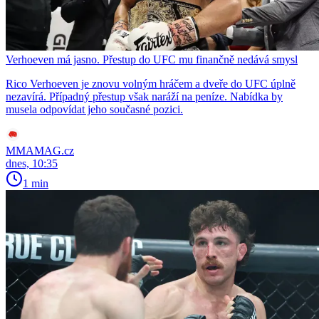
Verhoeven má jasno. Přestup do UFC mu finančně nedává smysl
Rico Verhoeven je znovu volným hráčem a dveře do UFC úplně
nezavírá. Případný přestup však naráží na peníze. Nabídka by
musela odpovídat jeho současné pozici.
MMAMAG.cz
dnes, 10:35
1 min