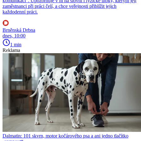
komunikaci“. Upozorňuje v ní na slovní i fyzické útoky, kterým její
zaměstnanci při práci čelí, a chce veřejnosti přiblížit jejich
každodenní práci.
Brněnská Drbna
dnes, 10:00
1 min
Reklama
Dalmatin: 101 skvrn, motor kočárového psa a ani jedno tlačítko