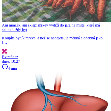
Ani mrazák, ani sklep: mrkev vydrží do jara na místě, které má
skoro každý byt
Koupíte pytlík mrkve, a než se nadějete, je měkká a ohebná jako
[…]
Extrafit.cz
dnes, 10:27
4 min