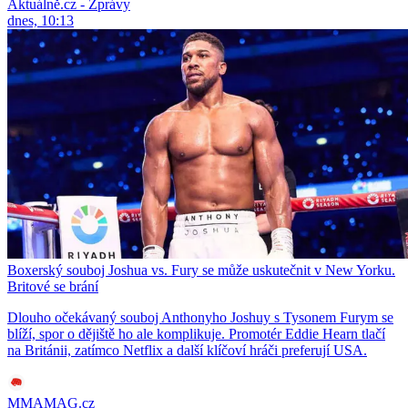
Aktuálně.cz - Zprávy
dnes, 10:13
Boxerský souboj Joshua vs. Fury se může uskutečnit v New Yorku.
Britové se brání
Dlouho očekávaný souboj Anthonyho Joshuy s Tysonem Furym se
blíží, spor o dějiště ho ale komplikuje. Promotér Eddie Hearn tlačí
na Británii, zatímco Netflix a další klíčoví hráči preferují USA.
MMAMAG.cz