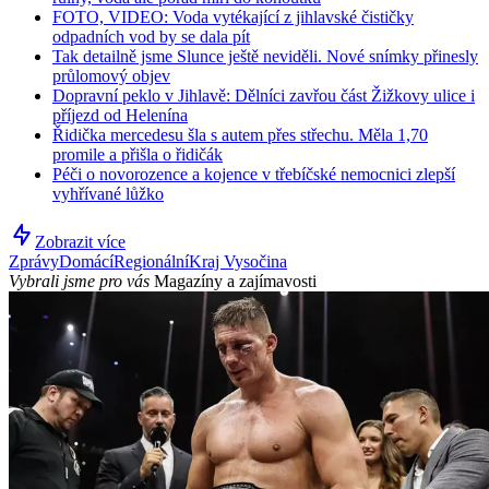
FOTO, VIDEO: Voda vytékající z jihlavské čističky
odpadních vod by se dala pít
Tak detailně jsme Slunce ještě neviděli. Nové snímky přinesly
průlomový objev
Dopravní peklo v Jihlavě: Dělníci zavřou část Žižkovy ulice i
příjezd od Helenína
Řidička mercedesu šla s autem přes střechu. Měla 1,70
promile a přišla o řidičák
Péči o novorozence a kojence v třebíčské nemocnici zlepší
vyhřívané lůžko
Zobrazit více
Zprávy
Domácí
Regionální
Kraj Vysočina
Vybrali jsme pro vás
Magazíny a zajímavosti