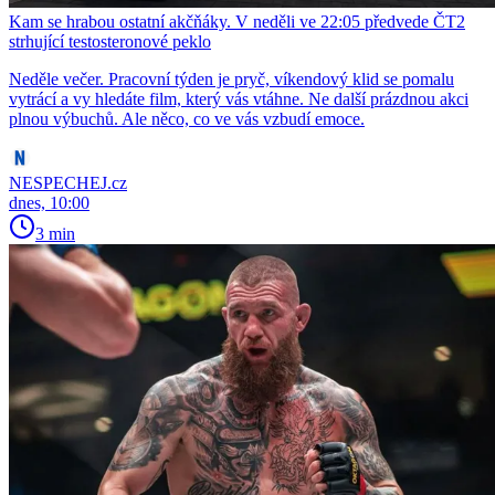
Kam se hrabou ostatní akčňáky. V neděli ve 22:05 předvede ČT2
strhující testosteronové peklo
Neděle večer. Pracovní týden je pryč, víkendový klid se pomalu
vytrácí a vy hledáte film, který vás vtáhne. Ne další prázdnou akci
plnou výbuchů. Ale něco, co ve vás vzbudí emoce.
NESPECHEJ.cz
dnes, 10:00
3 min