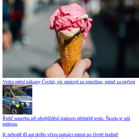
Vedra mění nákupy Čechů, víc utrácejí za zmrzlinu, méně za pečení
Řidič superbu při předjíždění traktoru přehlédl teslu. Škoda je půl
milionu
K nehodě tří aut došlo včera patnáct minut po čtvrté hodině