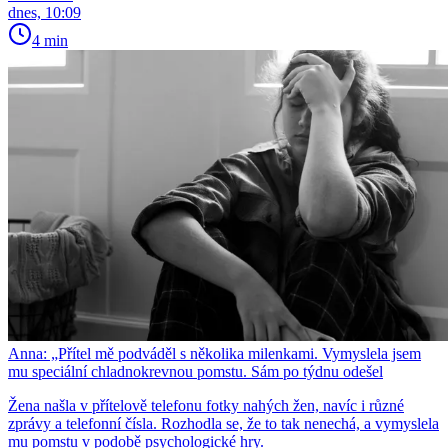
dnes, 10:09
4 min
Anna: „Přítel mě podváděl s několika milenkami. Vymyslela jsem
mu speciální chladnokrevnou pomstu. Sám po týdnu odešel
Žena našla v přítelově telefonu fotky nahých žen, navíc i různé
zprávy a telefonní čísla. Rozhodla se, že to tak nenechá, a vymyslela
mu pomstu v podobě psychologické hry.