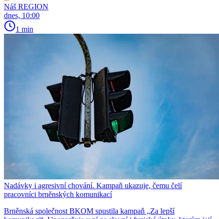
Náš REGION
dnes, 10:00
1 min
Nadávky i agresivní chování. Kampaň ukazuje, čemu čelí
pracovníci brněnských komunikací
Brněnská společnost BKOM spustila kampaň „Za lepší