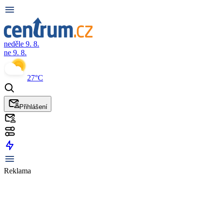
neděle 9. 8.
ne 9. 8.
27°C
Přihlášení
Reklama