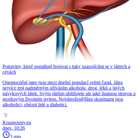
Potraviny, které pomáhají bojovat s tuky usazujícími se v játrech a
cévách
Onemocnění jater jsou mezi dnešní populací velmi častá. Játra
nejvíce trpí nadměrným užíváním alkoholu, drog, léků a jiných
návykových látek. Svým játrům ubližujete ale také špatnou stravou a
nezdravým životním stylem. Nejohroženějšími skupinami jsou
alkoholici, obézní lidé a diabetici.
Krasnezeny.eu
dnes, 10:26
3 min