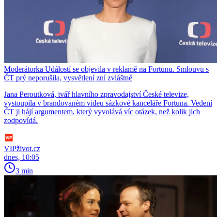
Moderátorka Událostí se objevila v reklamě na Fortunu. Smlouvu s
ČT prý neporušila, vysvětlení zní zvláštně
Jana Peroutková, tvář hlavního zpravodajství České televize,
vystoupila v brandovaném videu sázkové kanceláře Fortuna. Vedení
ČT ji hájí argumentem, který vyvolává víc otázek, než kolik jich
zodpovídá.
VIPživot.cz
dnes, 10:05
3 min