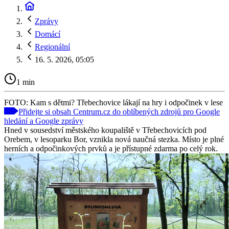
Zprávy
Domácí
Regionální
16. 5. 2026, 05:05
1 min
FOTO: Kam s dětmi? Třebechovice lákají na hry i odpočinek v lese
Přidejte si obsah Centrum.cz do oblíbených zdrojů pro Google
hledání a Google zprávy
Hned v sousedství městského koupaliště v Třebechovicích pod
Orebem, v lesoparku Bor, vznikla nová naučná stezka. Místo je plné
herních a odpočinkových prvků a je přístupné zdarma po celý rok.