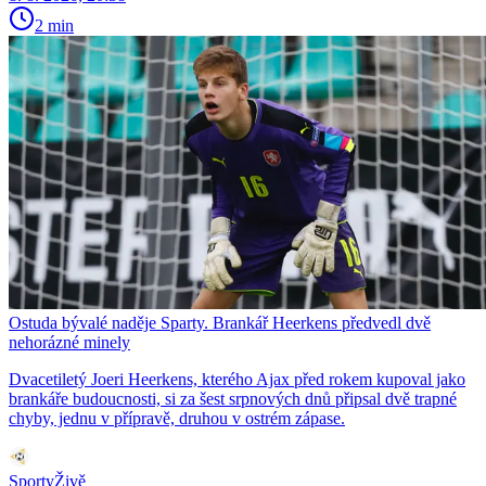
2 min
Ostuda bývalé naděje Sparty. Brankář Heerkens předvedl dvě
nehorázné minely
Dvacetiletý Joeri Heerkens, kterého Ajax před rokem kupoval jako
brankáře budoucnosti, si za šest srpnových dnů připsal dvě trapné
chyby, jednu v přípravě, druhou v ostrém zápase.
SportyŽivě