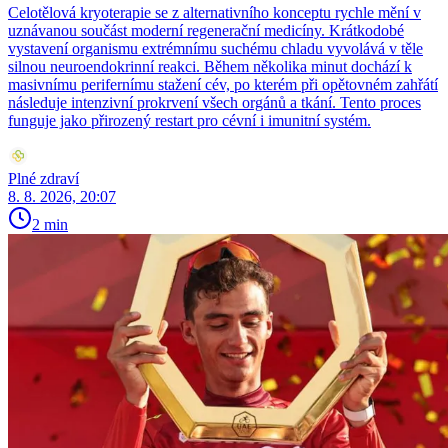
Celotělová kryoterapie se z alternativního konceptu rychle mění v
uznávanou součást moderní regenerační medicíny. Krátkodobé
vystavení organismu extrémnímu suchému chladu vyvolává v těle
silnou neuroendokrinní reakci. Během několika minut dochází k
masivnímu perifernímu stažení cév, po kterém při opětovném zahřátí
následuje intenzivní prokrvení všech orgánů a tkání. Tento proces
funguje jako přirozený restart pro cévní i imunitní systém.
Plné zdraví
8. 8. 2026, 20:07
2 min