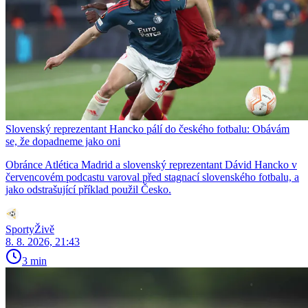
Slovenský reprezentant Hancko pálí do českého fotbalu: Obávám
se, že dopadneme jako oni
Obránce Atlética Madrid a slovenský reprezentant Dávid Hancko v
červencovém podcastu varoval před stagnací slovenského fotbalu, a
jako odstrašující příklad použil Česko.
SportyŽivě
8. 8. 2026, 21:43
3 min