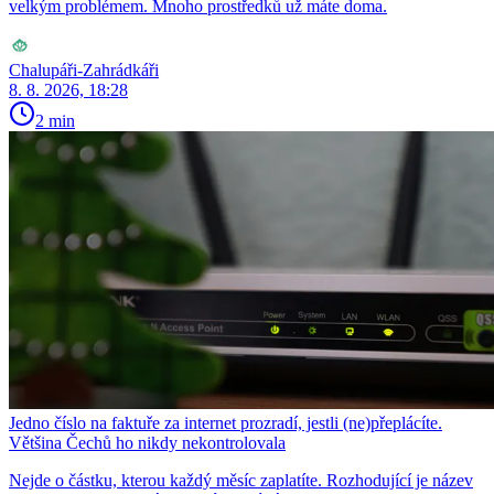
velkým problémem. Mnoho prostředků už máte doma.
Chalupáři-Zahrádkáři
8. 8. 2026, 18:28
2 min
Jedno číslo na faktuře za internet prozradí, jestli (ne)přeplácíte.
Většina Čechů ho nikdy nekontrolovala
Nejde o částku, kterou každý měsíc zaplatíte. Rozhodující je název