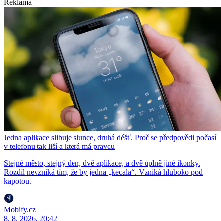
Reklama
Jedna aplikace slibuje slunce, druhá déšť. Proč se předpovědi počasí
v telefonu tak liší a která má pravdu
Stejné město, stejný den, dvě aplikace, a dvě úplně jiné ikonky.
Rozdíl nevzniká tím, že by jedna „kecala“. Vzniká hluboko pod
kapotou.
Mobify.cz
8. 8. 2026, 20:42