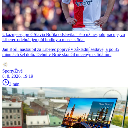
Ukazuje se, proč Slavia Bořila odstavila. Tělo už nespolupracuje, za
Liberec odehrál jen půl hodiny a musel střídat
Jan Bořil nastoupil za Liberec poprvé v základní sestavě, a po 35
minutách šel dolů. Debut v Brně skončil nuceným střídáním.
SportyŽivě
8. 8. 2026, 19:19
3 min