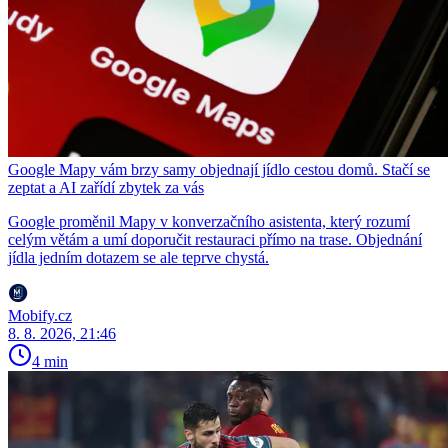
Google Mapy vám brzy samy objednají jídlo cestou domů. Stačí se
zeptat a AI zařídí zbytek za vás
Google proměnil Mapy v konverzačního asistenta, který rozumí
celým větám a umí doporučit restauraci přímo na trase. Objednání
jídla jedním dotazem se ale teprve chystá.
Mobify.cz
8. 8. 2026, 21:46
4 min