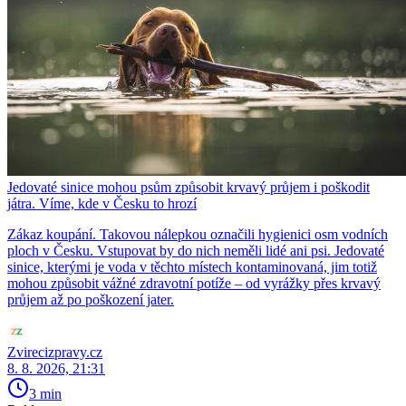
Jedovaté sinice mohou psům způsobit krvavý průjem i poškodit
játra. Víme, kde v Česku to hrozí
Zákaz koupání. Takovou nálepkou označili hygienici osm vodních
ploch v Česku. Vstupovat by do nich neměli lidé ani psi. Jedovaté
sinice, kterými je voda v těchto místech kontaminovaná, jim totiž
mohou způsobit vážné zdravotní potíže – od vyrážky přes krvavý
průjem až po poškození jater.
Zvirecizpravy.cz
8. 8. 2026, 21:31
3 min