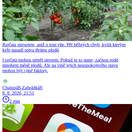
Rajčata stresujete, aniž o tom víte. Pět běžných chyb, kvůli kterým
keře nasadí sotva třetinu plodů
I rajčata mohou utrpět stresem. Pokud se to stane, začnou rodit
mnohem méně plodů. Ale na vině jejich neuspokojivého stavu
mohou být i jiné faktory.
Chalupáři-Zahrádkáři
8. 8. 2026, 21:51
2 min