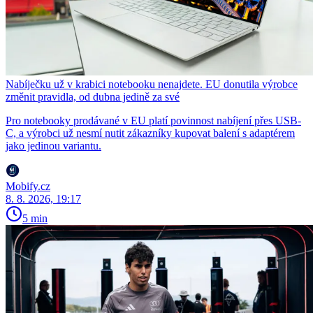
Nabíječku už v krabici notebooku nenajdete. EU donutila výrobce
změnit pravidla, od dubna jedině za své
Pro notebooky prodávané v EU platí povinnost nabíjení přes USB-
C, a výrobci už nesmí nutit zákazníky kupovat balení s adaptérem
jako jedinou variantu.
Mobify.cz
8. 8. 2026, 19:17
5 min