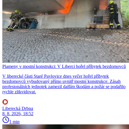
Plameny v mostní konstrukci: V Liberci hořel příbytek bezdomovců
V liberecké části Staré Pavlovice dnes večer hořel příbytek
bezdomovců vybudovaný přímo uvnitř mostní konstrukce. Zásah
profesionálních jednotek zamezil dalším škodám a požár se podařilo
rychle zlikvidovat.
Liberecká Drbna
8. 8. 2026, 18:52
1 min