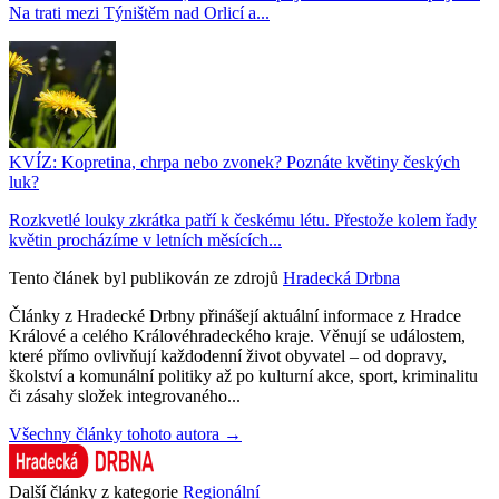
Na trati mezi Týništěm nad Orlicí a...
KVÍZ: Kopretina, chrpa nebo zvonek? Poznáte květiny českých
luk?
Rozkvetlé louky zkrátka patří k českému létu. Přestože kolem řady
květin procházíme v letních měsících...
Tento článek byl publikován ze zdrojů
Hradecká Drbna
Články z Hradecké Drbny přinášejí aktuální informace z Hradce
Králové a celého Královéhradeckého kraje. Věnují se událostem,
které přímo ovlivňují každodenní život obyvatel – od dopravy,
školství a komunální politiky až po kulturní akce, sport, kriminalitu
či zásahy složek integrovaného...
Všechny články tohoto autora →
Další články z kategorie
Regionální