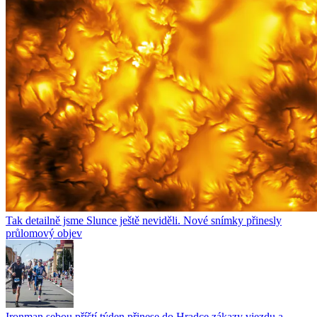
Tak detailně jsme Slunce ještě neviděli. Nové snímky přinesly
průlomový objev
Ironman sebou příští týden přinese do Hradce zákazy vjezdu a