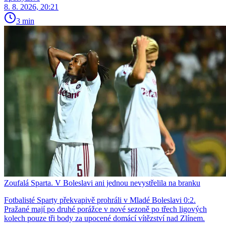
8. 8. 2026, 20:21
3 min
Zoufalá Sparta. V Boleslavi ani jednou nevystřelila na branku
Fotbalisté Sparty překvapivě prohráli v Mladé Boleslavi 0:2.
Pražané mají po druhé porážce v nové sezoně po třech ligových
kolech pouze tři body za upocené domácí vítězství nad Zlínem.