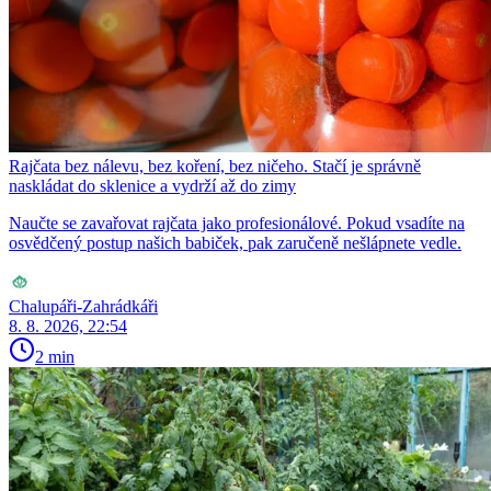
Rajčata bez nálevu, bez koření, bez ničeho. Stačí je správně
naskládat do sklenice a vydrží až do zimy
Naučte se zavařovat rajčata jako profesionálové. Pokud vsadíte na
osvědčený postup našich babiček, pak zaručeně nešlápnete vedle.
Chalupáři-Zahrádkáři
8. 8. 2026, 22:54
2 min