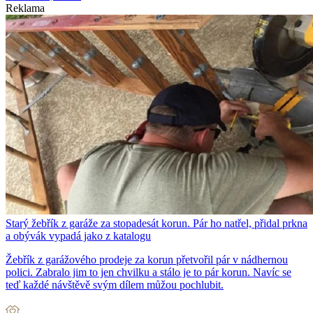
Reklama
Starý žebřík z garáže za stopadesát korun. Pár ho natřel, přidal prkna
a obývák vypadá jako z katalogu
Žebřík z garážového prodeje za korun přetvořil pár v nádhernou
polici. Zabralo jim to jen chvilku a stálo je to pár korun. Navíc se
teď každé návštěvě svým dílem můžou pochlubit.