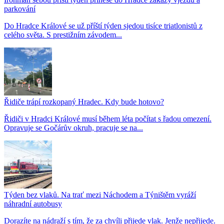
parkování
Do Hradce Králové se už příští týden sjedou tisíce triatlonistů z
celého světa. S prestižním závodem...
Řidiče trápí rozkopaný Hradec. Kdy bude hotovo?
Řidiči v Hradci Králové musí během léta počítat s řadou omezení.
Opravuje se Gočárův okruh, pracuje se na...
Týden bez vlaků. Na trať mezi Náchodem a Týništěm vyráží
náhradní autobusy
Dorazíte na nádraží s tím, že za chvíli přijede vlak. Jenže nepřijede.