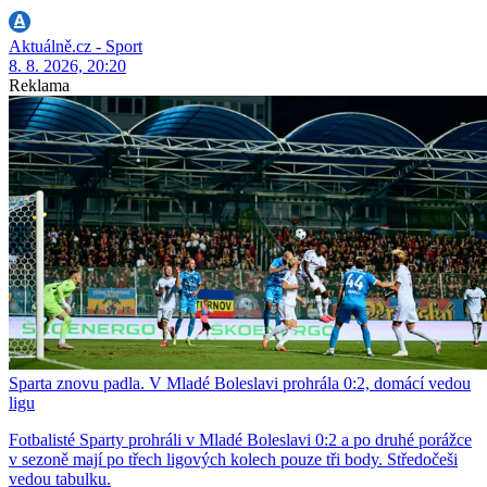
Aktuálně.cz - Sport
8. 8. 2026, 20:20
Reklama
Sparta znovu padla. V Mladé Boleslavi prohrála 0:2, domácí vedou
ligu
Fotbalisté Sparty prohráli v Mladé Boleslavi 0:2 a po druhé porážce
v sezoně mají po třech ligových kolech pouze tři body. Středočeši
vedou tabulku.