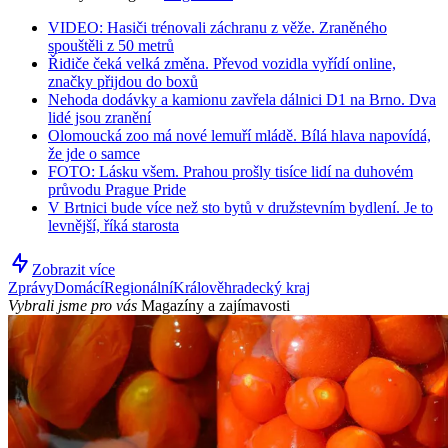
VIDEO: Hasiči trénovali záchranu z věže. Zraněného
spouštěli z 50 metrů
Řidiče čeká velká změna. Převod vozidla vyřídí online,
značky přijdou do boxů
Nehoda dodávky a kamionu zavřela dálnici D1 na Brno. Dva
lidé jsou zranění
Olomoucká zoo má nové lemuří mládě. Bílá hlava napovídá,
že jde o samce
FOTO: Lásku všem. Prahou prošly tisíce lidí na duhovém
průvodu Prague Pride
V Brtnici bude více než sto bytů v družstevním bydlení. Je to
levnější, říká starosta
Zobrazit více
Zprávy
Domácí
Regionální
Králověhradecký kraj
Vybrali jsme pro vás
Magazíny a zajímavosti