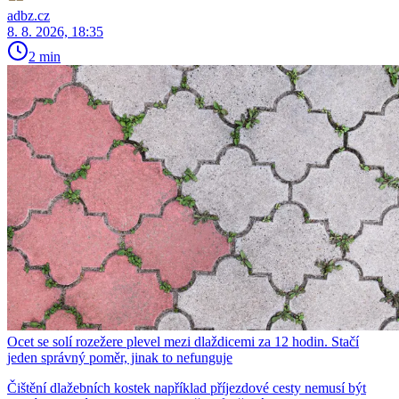
adbz.cz
8. 8. 2026, 18:35
2 min
Ocet se solí rozežere plevel mezi dlaždicemi za 12 hodin. Stačí
jeden správný poměr, jinak to nefunguje
Čištění dlažebních kostek například příjezdové cesty nemusí být