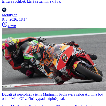
tarifu a rychlost, která se za ním skrývá.
Mobify.cz
8. 8. 2026, 18:14
4 min
Ducati už neprohrává jen s Martínem. Prohrává s celou Aprilií a boj
o titul MotoGP začíná vypadat úplně jinak