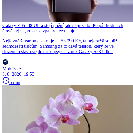
Galaxy Z Fold8 Ultra stojí jmění, ale stojí za to. Po pár hodinách
člověk zjistí, že cesta zpátky neexistuje
Nejlevnější varianta startuje na 53 999 Kč, ta nejdražší se blíží
sedmdesáti tisícům. Samsung za to dává telefon, který se ve
složeném stavu vejde do kapsy snáz než Galaxy S23 Ultra.
Mobify.cz
8. 8. 2026, 19:53
5 min