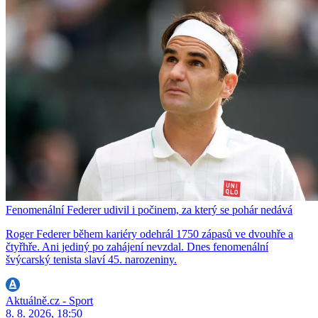
Fenomenální Federer udivil i počinem, za který se pohár nedává
Roger Federer během kariéry odehrál 1750 zápasů ve dvouhře a
čtyřhře. Ani jediný po zahájení nevzdal. Dnes fenomenální
švýcarský tenista slaví 45. narozeniny.
Aktuálně.cz - Sport
8. 8. 2026, 18:50