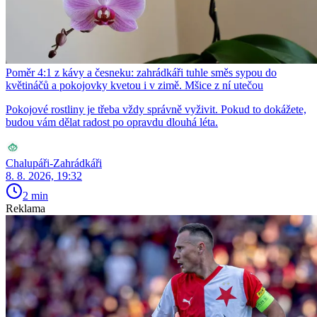
Poměr 4:1 z kávy a česneku: zahrádkáři tuhle směs sypou do
květináčů a pokojovky kvetou i v zimě. Mšice z ní utečou
Pokojové rostliny je třeba vždy správně vyživit. Pokud to dokážete,
budou vám dělat radost po opravdu dlouhá léta.
Chalupáři-Zahrádkáři
8. 8. 2026, 19:32
2 min
Reklama