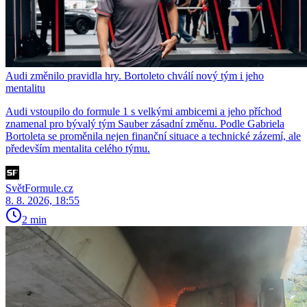
Audi změnilo pravidla hry. Bortoleto chválí nový tým i jeho
mentalitu
Audi vstoupilo do formule 1 s velkými ambicemi a jeho příchod
znamenal pro bývalý tým Sauber zásadní změnu. Podle Gabriela
Bortoleta se proměnila nejen finanční situace a technické zázemí, ale
především mentalita celého týmu.
SvětFormule.cz
8. 8. 2026, 18:55
2 min