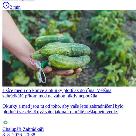
2 min
Lžíce medu do konve a okurky plodí až do října. Většina
zahrádkářů přitom med na záhon nikdy nepoužila
Okurky a med jsou tu od toho, aby vaše letní zahradničení bylo
plodné i veselé. Když víte, jak na to, určitě nešlápnete vedle.
Chalupáři-Zahrádkáři
8. 8. 2026, 20:38