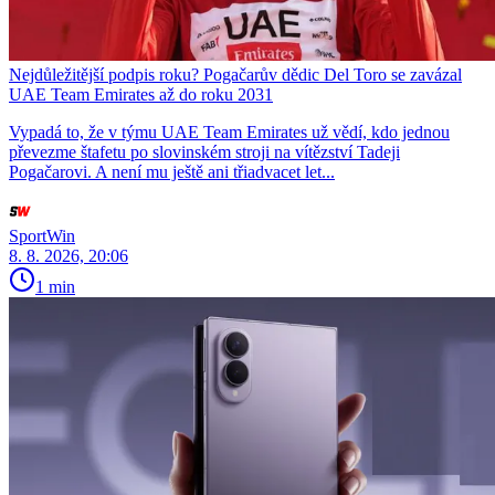
Nejdůležitější podpis roku? Pogačarův dědic Del Toro se zavázal
UAE Team Emirates až do roku 2031
Vypadá to, že v týmu UAE Team Emirates už vědí, kdo jednou
převezme štafetu po slovinském stroji na vítězství Tadeji
Pogačarovi. A není mu ještě ani třiadvacet let...
SportWin
8. 8. 2026, 20:06
1 min