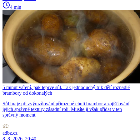
4 min
5 minut vaření, pak teprve sůl. Tak jednoduchý trik dělí rozpadlé
brambory od dokonalých
Sůl hraje při zvýrazňování přirozené chuti brambor a zajišťování
jejich správné textury zásadní roli. Musíte ji však přidat v ten
správný moment.
adbz.cz
8. 8. 2026, 20:40