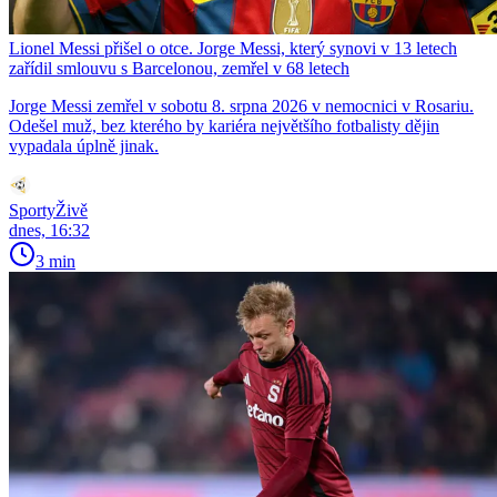
Lionel Messi přišel o otce. Jorge Messi, který synovi v 13 letech
zařídil smlouvu s Barcelonou, zemřel v 68 letech
Jorge Messi zemřel v sobotu 8. srpna 2026 v nemocnici v Rosariu.
Odešel muž, bez kterého by kariéra největšího fotbalisty dějin
vypadala úplně jinak.
SportyŽivě
dnes, 16:32
3 min