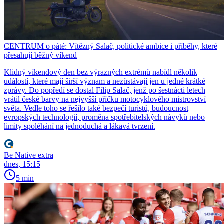
CENTRUM o páté: Vítězný Salač, politické ambice i příběhy, které
přesahují běžný víkend
Klidný víkendový den bez výrazných extrémů nabídl několik
událostí, které mají širší význam a nezůstávají jen u jedné krátké
zprávy. Do popředí se dostal Filip Salač, jenž po šestnácti letech
vrátil české barvy na nejvyšší příčku motocyklového mistrovství
světa. Vedle toho se řešilo také bezpečí turistů, budoucnost
evropských technologií, proměna spotřebitelských návyků nebo
limity spoléhání na jednoduchá a lákavá tvrzení.
Be Native extra
dnes, 15:15
5 min