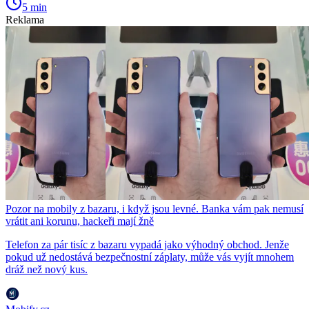
5 min
Reklama
Pozor na mobily z bazaru, i když jsou levné. Banka vám pak nemusí
vrátit ani korunu, hackeři mají žně
Telefon za pár tisíc z bazaru vypadá jako výhodný obchod. Jenže
pokud už nedostává bezpečnostní záplaty, může vás vyjít mnohem
dráž než nový kus.