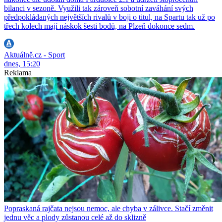
bilanci v sezoně. Využili tak zároveň sobotní zaváhání svých
předpokládaných největších rivalů v boji o titul, na Spartu tak už po
třech kolech mají náskok šesti bodů, na Plzeň dokonce sedm.
Aktuálně.cz - Sport
dnes, 15:20
Reklama
Popraskaná rajčata nejsou nemoc, ale chyba v zálivce. Stačí změnit
jednu věc a plody zůstanou celé až do sklizně