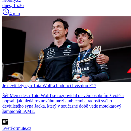
Mobify.cz
dnes, 15:36
4 min
Je devítiletý syn Tota Wolffa budoucí hvězdou F1?
Šéf Mercedesu Toto Wolff se rozpovídal o svém osobním životě a
popsal, jak hledá rovnováhu mezi ambicemi a radostí svého
devítiletého syna Jacka, který v současné době vede motokárový
šampionát IAME.
SvětFormule.cz