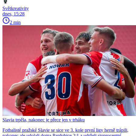
Světkreativity
dnes, 15:28
2 min
Slavia trpěla, nakonec je přece jen v trháku
Fotbalisté pražské Slavie se sice ve 3. kole první ligy herně trápili,
nakonec ale udolali doma Pardubice 2:1 a udrželi stoprocentní