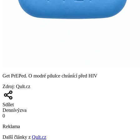
Get PrEPed. O modré pilulce chránící před HIV
Zdroj
:
Qult.cz
Sdílet
Denní
výzva
0
Reklama
Další články z
Qult.cz