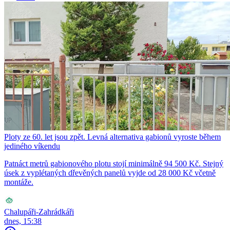
Ploty ze 60. let jsou zpět. Levná alternativa gabionů vyroste během
jediného víkendu
Patnáct metrů gabionového plotu stojí minimálně 94 500 Kč. Stejný
úsek z vyplétaných dřevěných panelů vyjde od 28 000 Kč včetně
montáže.
Chalupáři-Zahrádkáři
dnes, 15:38