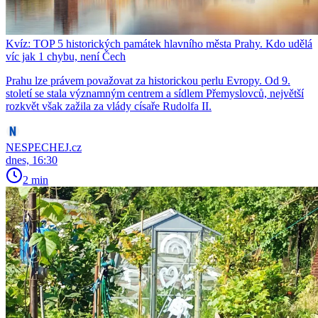
Kvíz: TOP 5 historických památek hlavního města Prahy. Kdo udělá
víc jak 1 chybu, není Čech
Prahu lze právem považovat za historickou perlu Evropy. Od 9.
století se stala významným centrem a sídlem Přemyslovců, největší
rozkvět však zažila za vlády císaře Rudolfa II.
NESPECHEJ.cz
dnes, 16:30
2 min