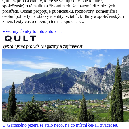
Qult.cz přináší články, které se věnují současné kultuře,
společenským tématům a životním zkušenostem lidí z různých
prostředí. Obsah propojuje publicistiku, rozhovory, komentáře i
osobní pohledy na otázky identity, vztahů, kultury a společenských
změn.Texty často otevírají témata spojená s...
Všechny články tohoto autora →
Vybrali jsme pro vás
Magazíny a zajímavosti
U Gardského jezera se stalo něco, na co místní čekali dvacet let.