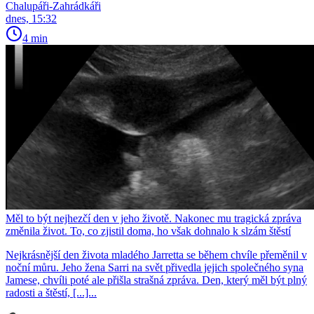
Chalupáři-Zahrádkáři
dnes, 15:32
4 min
Měl to být nejhezčí den v jeho životě. Nakonec mu tragická zpráva
změnila život. To, co zjistil doma, ho však dohnalo k slzám štěstí
Nejkrásnější den života mladého Jarretta se během chvíle přeměnil v
noční můru. Jeho žena Sarri na svět přivedla jejich společného syna
Jamese, chvíli poté ale přišla strašná zpráva. Den, který měl být plný
radosti a štěstí, [...]...