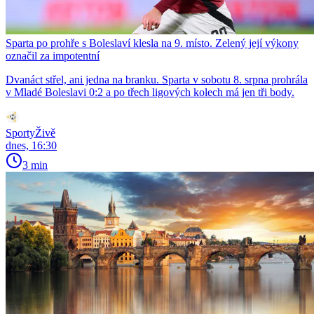
Sparta po prohře s Boleslaví klesla na 9. místo. Zelený její výkony
označil za impotentní
Dvanáct střel, ani jedna na branku. Sparta v sobotu 8. srpna prohrála
v Mladé Boleslavi 0:2 a po třech ligových kolech má jen tři body.
SportyŽivě
dnes, 16:30
3 min