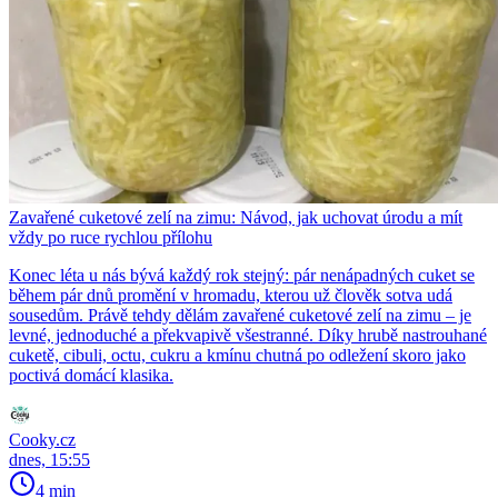
Zavařené cuketové zelí na zimu: Návod, jak uchovat úrodu a mít
vždy po ruce rychlou přílohu
Konec léta u nás bývá každý rok stejný: pár nenápadných cuket se
během pár dnů promění v hromadu, kterou už člověk sotva udá
sousedům. Právě tehdy dělám zavařené cuketové zelí na zimu – je
levné, jednoduché a překvapivě všestranné. Díky hrubě nastrouhané
cuketě, cibuli, octu, cukru a kmínu chutná po odležení skoro jako
poctivá domácí klasika.
Cooky.cz
dnes, 15:55
4 min