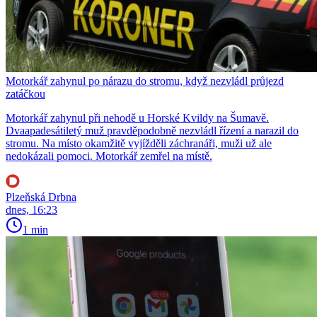
Motorkář zahynul po nárazu do stromu, když nezvládl průjezd
zatáčkou
Motorkář zahynul při nehodě u Horské Kvildy na Šumavě.
Dvaapadesátiletý muž pravděpodobně nezvládl řízení a narazil do
stromu. Na místo okamžitě vyjížděli záchranáři, muži už ale
nedokázali pomoci. Motorkář zemřel na místě.
Plzeňská Drbna
dnes, 16:23
1 min