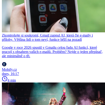
Zkontrolujte si soukromí, Gmail zapnul AI, která čte e-maily i
přílohy. Většina lidí o tom neví, funkce běží na pozadí
Google v roce 2026 spustil v Gmailu celou řadu AI funkcí, které
pracují s obsahem vašich e-mailů. Problém? Nejde o jeden přepínač,
ale minimálně o tři.
Mobify.cz
dnes, 16:17
4 min