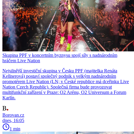
Skupina PPF v koncertním byznysu spojí síly s nadnárodním
hráčem Live Nation
Nejsilnější investiční skupina v Česku PPF (majitelka Renáta
Kellnerová) postaví společný podnik s velkým nadnárodním
promotérem Live Nation (LN; v České republice má dceřinku Live
Nation Czech Republic). Společná firma bude provozovat
multifunkční zařízení v Praze: O2 Arénu, O2 Universum a Forum
Karlín.
Borovan.cz
dnes, 16:05
1 min