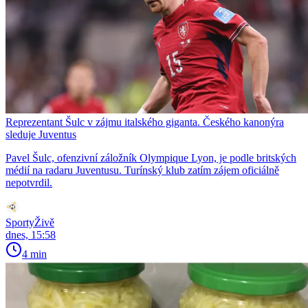
Reprezentant Šulc v zájmu italského giganta. Českého kanonýra
sleduje Juventus
Pavel Šulc, ofenzivní záložník Olympique Lyon, je podle britských
médií na radaru Juventusu. Turínský klub zatím zájem oficiálně
nepotvrdil.
SportyŽivě
dnes, 15:58
4 min