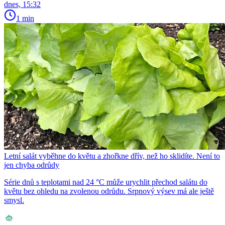
dnes, 15:32
1 min
Letní salát vyběhne do květu a zhořkne dřív, než ho sklidíte. Není to
jen chyba odrůdy
Série dnů s teplotami nad 24 °C může urychlit přechod salátu do
květu bez ohledu na zvolenou odrůdu. Srpnový výsev má ale ještě
smysl.