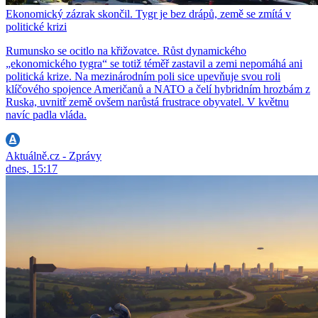
Ekonomický zázrak skončil. Tygr je bez drápů, země se zmítá v
politické krizi
Rumunsko se ocitlo na křižovatce. Růst dynamického
„ekonomického tygra“ se totiž téměř zastavil a zemi nepomáhá ani
politická krize. Na mezinárodním poli sice upevňuje svou roli
klíčového spojence Američanů a NATO a čelí hybridním hrozbám z
Ruska, uvnitř země ovšem narůstá frustrace obyvatel. V květnu
navíc padla vláda.
Aktuálně.cz - Zprávy
dnes, 15:17