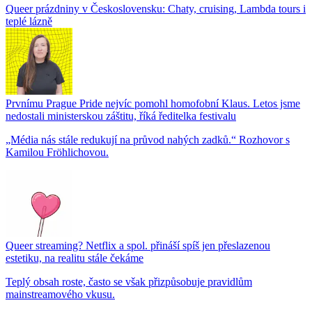
Queer prázdniny v Československu: Chaty, cruising, Lambda tours i
teplé lázně
Prvnímu Prague Pride nejvíc pomohl homofobní Klaus. Letos jsme
nedostali ministerskou záštitu, říká ředitelka festivalu
„Média nás stále redukují na průvod nahých zadků.“ Rozhovor s
Kamilou Fröhlichovou.
Queer streaming? Netflix a spol. přináší spíš jen přeslazenou
estetiku, na realitu stále čekáme
Teplý obsah roste, často se však přizpůsobuje pravidlům
mainstreamového vkusu.