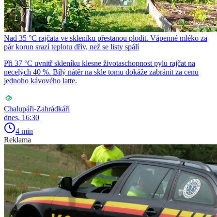
Nad 35 °C rajčata ve skleníku přestanou plodit. Vápenné mléko za
pár korun srazí teplotu dřív, než se listy spálí
Při 37 °C uvnitř skleníku klesne životaschopnost pylu rajčat na
necelých 40 %. Bílý nátěr na skle tomu dokáže zabránit za cenu
jednoho kávového latte.
Chalupáři-Zahrádkáři
dnes, 16:30
4 min
Reklama