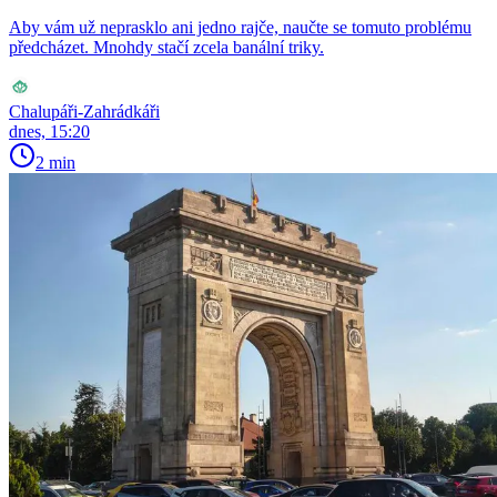
Aby vám už neprasklo ani jedno rajče, naučte se tomuto problému
předcházet. Mnohdy stačí zcela banální triky.
Chalupáři-Zahrádkáři
dnes, 15:20
2 min