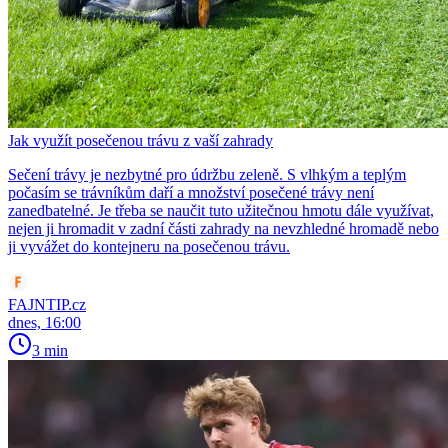
Jak využít posečenou trávu z vaší zahrady
Sečení trávy je nezbytné pro údržbu zeleně. S vlhkým a teplým
počasím se trávníkům daří a množství posečené trávy není
zanedbatelné. Je třeba se naučit tuto užitečnou hmotu dále využívat,
nejen ji hromadit v zadní části zahrady na nevzhledné hromadě nebo
ji vyvážet do kontejneru na posečenou trávu.
FAJNTIP.cz
dnes, 16:00
3 min