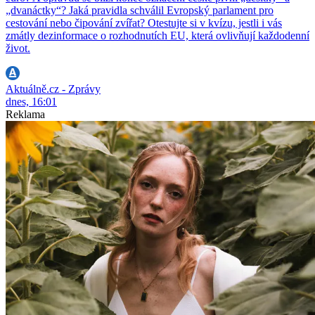
„dvanáctky“? Jaká pravidla schválil Evropský parlament pro
cestování nebo čipování zvířat? Otestujte si v kvízu, jestli i vás
zmátly dezinformace o rozhodnutích EU, která ovlivňují každodenní
život.
Aktuálně.cz - Zprávy
dnes, 16:01
Reklama