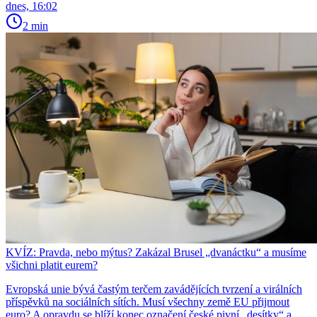
dnes, 16:02
2 min
KVÍZ: Pravda, nebo mýtus? Zakázal Brusel „dvanáctku“ a musíme
všichni platit eurem?
Evropská unie bývá častým terčem zavádějících tvrzení a virálních
příspěvků na sociálních sítích. Musí všechny země EU přijmout
euro? A opravdu se blíží konec označení české pivní „desítky“ a