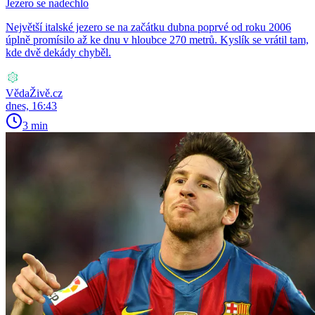
Jezero se nadechlo
Největší italské jezero se na začátku dubna poprvé od roku 2006
úplně promísilo až ke dnu v hloubce 270 metrů. Kyslík se vrátil tam,
kde dvě dekády chyběl.
VědaŽivě.cz
dnes, 16:43
3 min