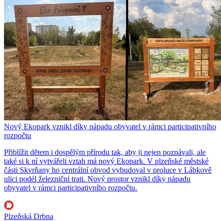
Nový Ekopark vznikl díky nápadu obyvatel v rámci participativního
rozpočtu
Přiblížit dětem i dospělým přírodu tak, aby ji nejen poznávali, ale
také si k ní vytvářeli vztah má nový Ekopark. V plzeňské městské
části Skvrňany ho centrální obvod vybudoval v proluce v Lábkově
ulici podél železniční trati. Nový prostor vznikl díky nápadu
obyvatel v rámci participativního rozpočtu.
Plzeňská Drbna