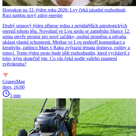
Horoskop na 33. týden roku 2026: Lvy čeká zásadní rozhodnutí,
Raci najdou nový zdroj energie
Druhý srpnový týden přinese jednu z nejsilnějších astrologických
energií tohoto léta. Novoluní ve Lvu spolu se zatměním Slunce 12.
srpna otevře prostor pro nové začátky, osobní proměnu a odvahu
ukázat vlastní schopnosti. Merkur ve Lvu podpoří komunikaci a
kreativitu, zatímco Mars v Raku zvýrazní témata domova, rodiny a
emocí. Tento týden proto bude přát rozhodnutím, která vycházejí z
toho, kým skutečně jste. Co vás čeká podle vašeho znamení
zvěrokruhu?
GrapesMag
dnes, 16:00
5 min