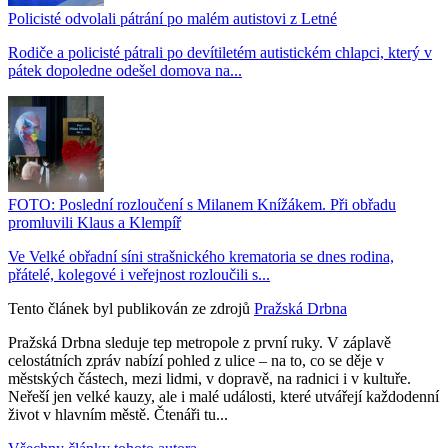
Policisté odvolali pátrání po malém autistovi z Letné
Rodiče a policisté pátrali po devítiletém autistickém chlapci, který v
pátek dopoledne odešel domova na...
FOTO: Poslední rozloučení s Milanem Knížákem. Při obřadu
promluvili Klaus a Klempíř
Ve Velké obřadní síni strašnického krematoria se dnes rodina,
přátelé, kolegové i veřejnost rozloučili s...
Tento článek byl publikován ze zdrojů
Pražská Drbna
Pražská Drbna sleduje tep metropole z první ruky. V záplavě
celostátních zpráv nabízí pohled z ulice – na to, co se děje v
městských částech, mezi lidmi, v dopravě, na radnici i v kultuře.
Neřeší jen velké kauzy, ale i malé události, které utvářejí každodenní
život v hlavním městě. Čtenáři tu...