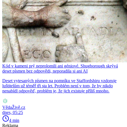
Kód v kameni prý neprolomili ani géniové. Shugborough skrývá
deset písmen bez odpovědi, neporadila si ani AI
Deset vytesaných písmen na pomníku ve Staffordshiru vzdoruje
luštitelům už téměř tři sta let. Problém není v tom, že by nikdo
nenabídl odpověď, problém je, že jich existuje příliš mnoho.
VědaŽivě.cz
dnes, 05:25
4 min
Reklama