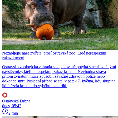
Nezabíjejte naše zvířata, prosí ostravská zoo. Lidé nerespektují
zákaz krmení
Ostravská zoologická zahrada se opakovaně potýká s neukázněnými
návštěvníky, kteří nerespektují zákaz krmení. Nevhodná strava
přitom zvířatům může způsobit závažné zdravotní potíže nebo
dokonce smrt. Poslední případ se stal v pátek 7. května, kdy skupina
lidí házela krmení do výběhu mandrilů.
Ostravská Drbna
dnes, 05:42
2 min