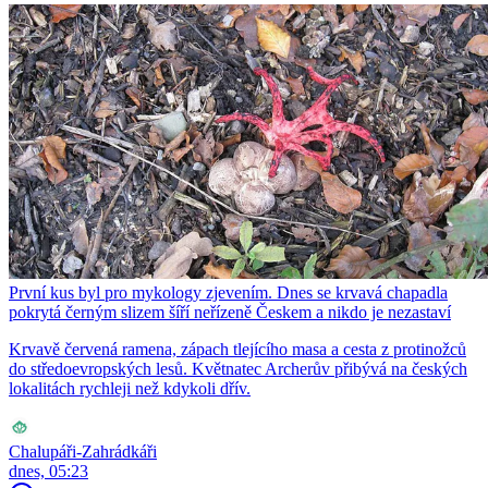
První kus byl pro mykology zjevením. Dnes se krvavá chapadla
pokrytá černým slizem šíří neřízeně Českem a nikdo je nezastaví
Krvavě červená ramena, zápach tlejícího masa a cesta z protinožců
do středoevropských lesů. Květnatec Archerův přibývá na českých
lokalitách rychleji než kdykoli dřív.
Chalupáři-Zahrádkáři
dnes, 05:23