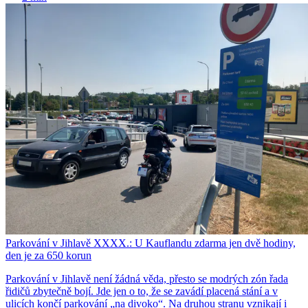
Parkování v Jihlavě XXXX.: U Kauflandu zdarma jen dvě hodiny,
den je za 650 korun
Parkování v Jihlavě není žádná věda, přesto se modrých zón řada
řidičů zbytečně bojí. Jde jen o to, že se zavádí placená stání a v
ulicích končí parkování „na divoko“. Na druhou stranu vznikají i