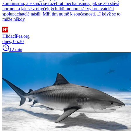
komunismu, ale snaží se rozebrat mechanismus, jak se zlo stává
normou a jak se z obyčejných lidí mohou stát vykonavatelé i
spolupachatelé násilí. Míří tím nutně k současnosti. „I když se to
může někdy
HlídacíPes.org
dnes, 05:30
12 min