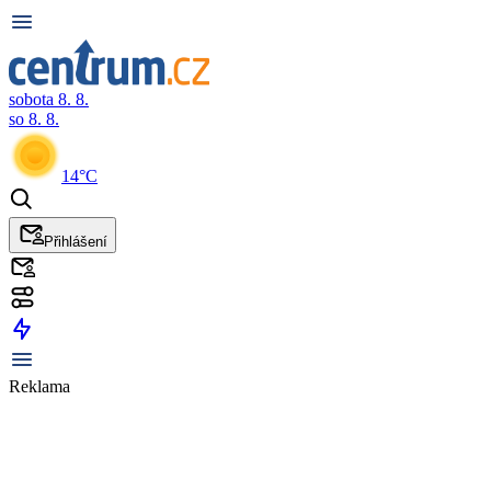
sobota 8. 8.
so 8. 8.
14°C
Přihlášení
Reklama