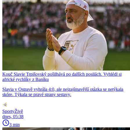
Kouč Slavie Trpišovský pošilhává po dalších posilách. Vyhlédl si
africké rychlíky z Baníku
Slavia v Ostravě vyhrála 4:0, ale nejzajímavější otázka se netýkala
skóre. Týkala se pravé strany sestavy.
SportyŽivě
dnes, 05:38
3 min