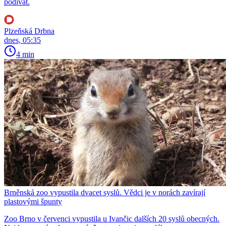
podívat.
Plzeňská Drbna
dnes, 05:35
4 min
Brněnská zoo vypustila dvacet syslů. Vědci je v norách zavírají
plastovými špunty
Zoo Brno v červenci vypustila u Ivančic dalších 20 syslů obecných.