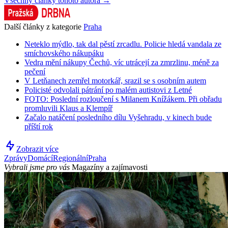
Všechny články tohoto autora →
Další články z kategorie
Praha
Neteklo mýdlo, tak dal pěstí zrcadlu. Policie hledá vandala ze
smíchovského nákupáku
Vedra mění nákupy Čechů, víc utrácejí za zmrzlinu, méně za
pečení
V Letňanech zemřel motorkář, srazil se s osobním autem
Policisté odvolali pátrání po malém autistovi z Letné
FOTO: Poslední rozloučení s Milanem Knížákem. Při obřadu
promluvili Klaus a Klempíř
Začalo natáčení posledního dílu Vyšehradu, v kinech bude
příští rok
Zobrazit více
Zprávy
Domácí
Regionální
Praha
Vybrali jsme pro vás
Magazíny a zajímavosti