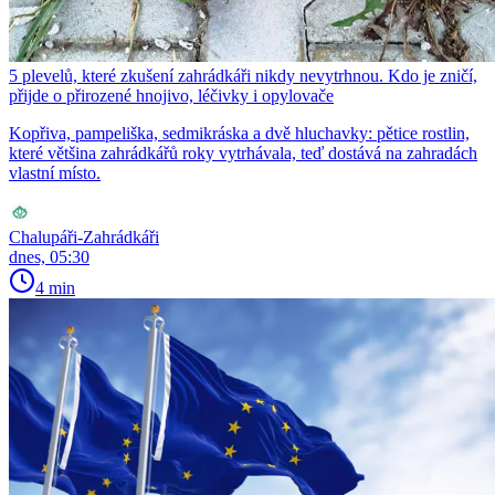
5 plevelů, které zkušení zahrádkáři nikdy nevytrhnou. Kdo je zničí,
přijde o přirozené hnojivo, léčivky i opylovače
Kopřiva, pampeliška, sedmikráska a dvě hluchavky: pětice rostlin,
které většina zahrádkářů roky vytrhávala, teď dostává na zahradách
vlastní místo.
Chalupáři-Zahrádkáři
dnes, 05:30
4 min