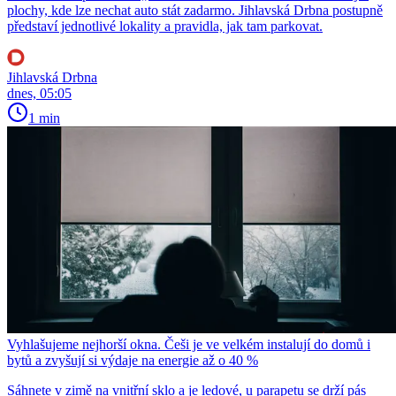
plochy, kde lze nechat auto stát zadarmo. Jihlavská Drbna postupně
představí jednotlivé lokality a pravidla, jak tam parkovat.
Jihlavská Drbna
dnes, 05:05
1 min
Vyhlašujeme nejhorší okna. Češi je ve velkém instalují do domů i
bytů a zvyšují si výdaje na energie až o 40 %
Sáhnete v zimě na vnitřní sklo a je ledové, u parapetu se drží pás