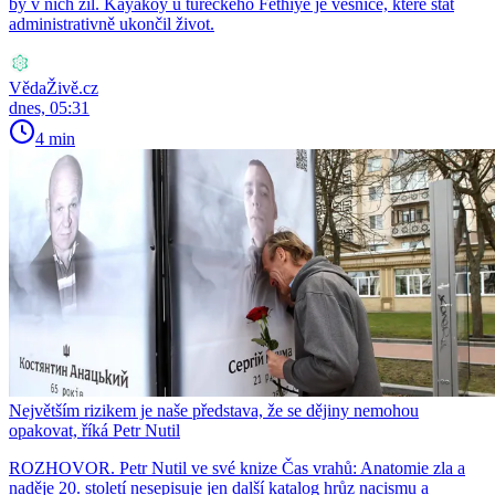
by v nich žil. Kayaköy u tureckého Fethiye je vesnice, které stát
administrativně ukončil život.
VědaŽivě.cz
dnes, 05:31
4 min
Největším rizikem je naše představa, že se dějiny nemohou
opakovat, říká Petr Nutil
ROZHOVOR. Petr Nutil ve své knize Čas vrahů: Anatomie zla a
naděje 20. století nesepisuje jen další katalog hrůz nacismu a