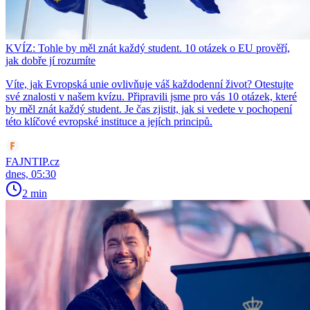
KVÍZ: Tohle by měl znát každý student. 10 otázek o EU prověří,
jak dobře jí rozumíte
Víte, jak Evropská unie ovlivňuje váš každodenní život? Otestujte
své znalosti v našem kvízu. Připravili jsme pro vás 10 otázek, které
by měl znát každý student. Je čas zjistit, jak si vedete v pochopení
této klíčové evropské instituce a jejích principů.
FAJNTIP.cz
dnes, 05:30
2 min