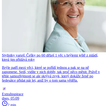
Stylistky varují: Češky po 60 dělají 1 věc s brýlemi ještě z mládí,
která jim přidává roky
Brýle patří mezi věci, které se pořídí jednou a pak se na ně
zapomene. Sedí, vidíte v nich dobře, tak proč něco měnit. Právě v
téhle samozřejmosti se ale skrývá zvyk, který dokáže ženě po
šedesátce přidat pár let, aniž by o tom sama věděla.
ExtraInspirace
dnes, 05:09
2 min