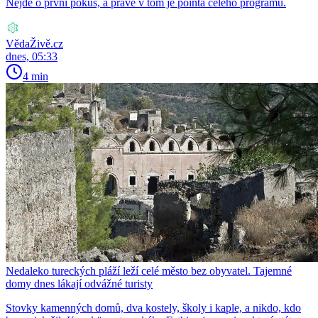
Nejde o první pokus, a právě v tom je pointa celého programu.
VědaŽivě.cz
dnes, 05:33
4 min
Nedaleko tureckých pláží leží celé město bez obyvatel. Tajemné
domy dnes lákají odvážné turisty
Stovky kamenných domů, dva kostely, školy i kaple, a nikdo, kdo