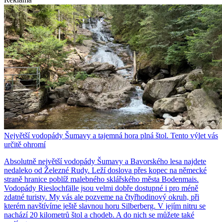
Největší vodopády Šumavy a tajemná hora plná štol. Tento výlet vás
určitě ohromí
Absolutně největší vodopády Šumavy a Bavorského lesa najdete
nedaleko od Železné Rudy. Leží doslova přes kopec na německé
straně hranice poblíž malebného sklářského města Bodenmais.
Vodopády Rieslochfälle jsou velmi dobře dostupné i pro méně
zdatné turisty. My vás ale pozveme na čtyřhodinový okruh, při
kterém navštívíme ještě slavnou horu Silberberg. V jejím nitru se
nachází 20 kilometrů štol a chodeb. A do nich se můžete také