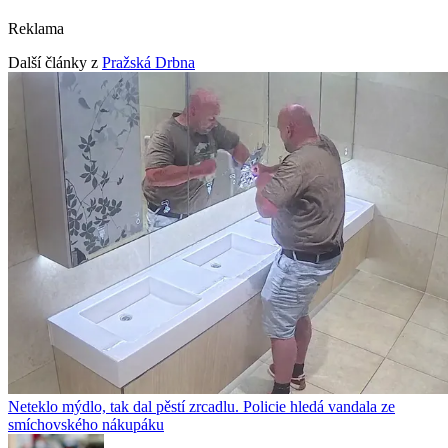
Reklama
Další články z
Pražská Drbna
Neteklo mýdlo, tak dal pěstí zrcadlu. Policie hledá vandala ze
smíchovského nákupáku