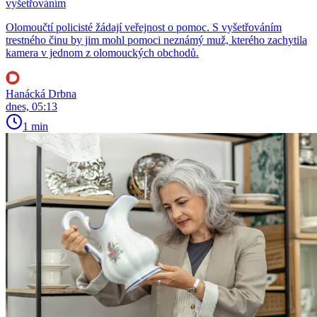
vyšetřováním
Olomoučtí policisté žádají veřejnost o pomoc. S vyšetřováním
trestného činu by jim mohl pomoci neznámý muž, kterého zachytila
kamera v jednom z olomouckých obchodů.
Hanácká Drbna
dnes, 05:13
1 min