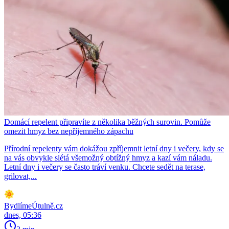
Domácí repelent připravíte z několika běžných surovin. Pomůže
omezit hmyz bez nepříjemného zápachu
Přírodní repelenty vám dokážou zpříjemnit letní dny i večery, kdy se
na vás obvykle slétá všemožný obtížný hmyz a kazí vám náladu.
Letní dny i večery se často tráví venku. Chcete sedět na terase,
grilovat,...
BydlímeÚtulně.cz
dnes, 05:36