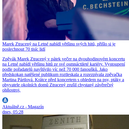
Marek Ztracený na Letné nabídl většinu svých hitů, přišlo si je
poslechnout 70 tisíc lidí
Zpěvák Marek Ztracený v pátek večer na dvouhodinovém koncertu
na Letné nabídl většinu hitů ze své osmnáctileté kariéry. Vystoupení
podle pořadatelů navštívilo víc než 70 000 fanoušků. Jako
předskokan natěšené publikum roztleskala a rozezpívala zpěvačka
Martina Pártlová. Krátce před koncertem s ohledem na psy, ptáky a
obyvatele okolních domů Ztracený zrušil chystaný závěrečný
ohňostroj.
Aktuálně.cz - Magazín
dnes, 05:28