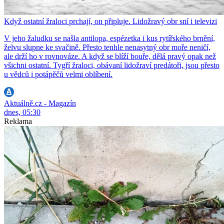
Když ostatní žraloci prchají, on připluje. Lidožravý obr sní i televizi
V jeho žaludku se našla antilopa, espézetka i kus rytířského brnění,
želvu slupne ke svačině. Přesto tenhle nenasytný obr moře neničí,
ale drží ho v rovnováze. A když se blíží bouře, dělá pravý opak než
všichni ostatní. Tygří žraloci, obávaní lidožraví predátoři, jsou přesto
u vědců i potápěčů velmi oblíbení.
Aktuálně.cz - Magazín
dnes, 05:30
Reklama