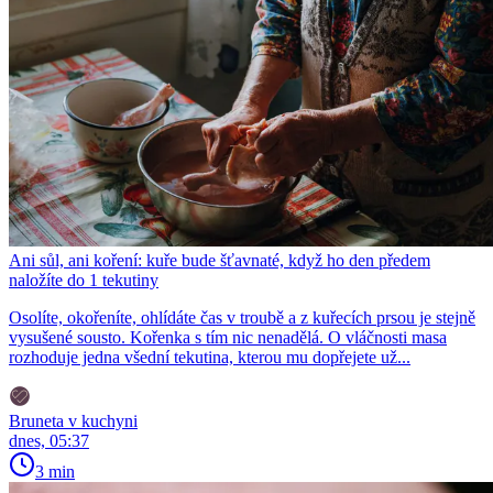
Ani sůl, ani koření: kuře bude šťavnaté, když ho den předem
naložíte do 1 tekutiny
Osolíte, okořeníte, ohlídáte čas v troubě a z kuřecích prsou je stejně
vysušené sousto. Kořenka s tím nic nenadělá. O vláčnosti masa
rozhoduje jedna všední tekutina, kterou mu dopřejete už...
Bruneta v kuchyni
dnes, 05:37
3 min