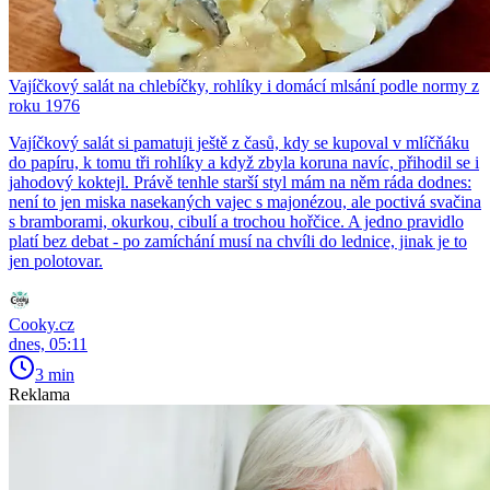
Vajíčkový salát na chlebíčky, rohlíky i domácí mlsání podle normy z
roku 1976
Vajíčkový salát si pamatuji ještě z časů, kdy se kupoval v mlíčňáku
do papíru, k tomu tři rohlíky a když zbyla koruna navíc, přihodil se i
jahodový koktejl. Právě tenhle starší styl mám na něm ráda dodnes:
není to jen miska nasekaných vajec s majonézou, ale poctivá svačina
s bramborami, okurkou, cibulí a trochou hořčice. A jedno pravidlo
platí bez debat - po zamíchání musí na chvíli do lednice, jinak je to
jen polotovar.
Cooky.cz
dnes, 05:11
3 min
Reklama