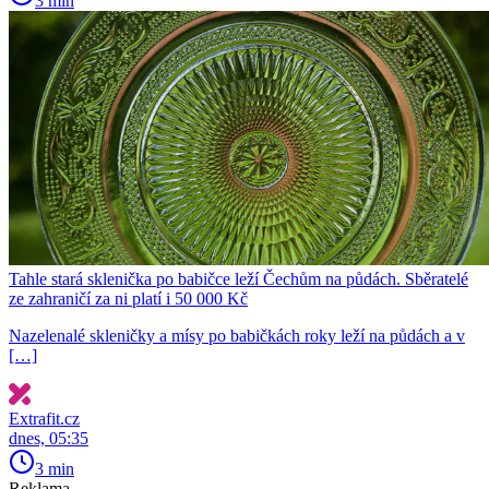
3 min
Tahle stará sklenička po babičce leží Čechům na půdách. Sběratelé
ze zahraničí za ni platí i 50 000 Kč
Nazelenalé skleničky a mísy po babičkách roky leží na půdách a v
[…]
Extrafit.cz
dnes, 05:35
3 min
Reklama