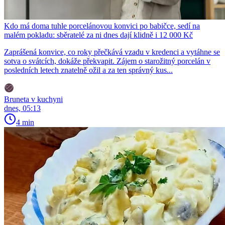
Kdo má doma tuhle porcelánovou konvici po babičce, sedí na
malém pokladu: sběratelé za ni dnes dají klidně i 12 000 Kč
Zaprášená konvice, co roky přečkává vzadu v kredenci a vytáhne se
sotva o svátcích, dokáže překvapit. Zájem o starožitný porcelán v
posledních letech znatelně ožil a za ten správný kus...
Bruneta v kuchyni
dnes, 05:13
4 min