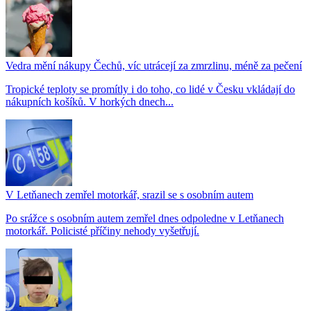
Vedra mění nákupy Čechů, víc utrácejí za zmrzlinu, méně za pečení
Tropické teploty se promítly i do toho, co lidé v Česku vkládají do
nákupních košíků. V horkých dnech...
V Letňanech zemřel motorkář, srazil se s osobním autem
Po srážce s osobním autem zemřel dnes odpoledne v Letňanech
motorkář. Policisté příčiny nehody vyšetřují.