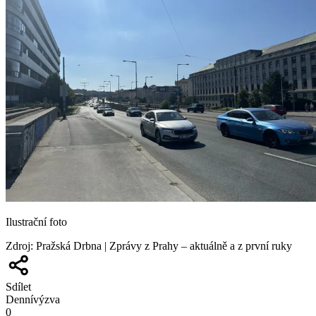
Ilustrační foto
Zdroj
:
Pražská Drbna | Zprávy z Prahy – aktuálně a z první ruky
Sdílet
Denní
výzva
0