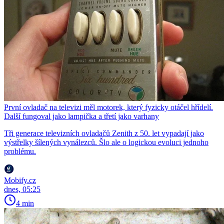
První ovladač na televizi měl motorek, který fyzicky otáčel hřídelí.
Další fungoval jako lampička a třetí jako varhany
Tři generace televizních ovladačů Zenith z 50. let vypadají jako
výstřelky šílených vynálezců. Šlo ale o logickou evoluci jednoho
problému.
Mobify.cz
dnes, 05:25
4 min