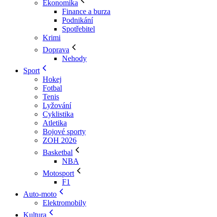
Ekonomika
Finance a burza
Podnikání
Spotřebitel
Krimi
Doprava
Nehody
Sport
Hokej
Fotbal
Tenis
Lyžování
Cyklistika
Atletika
Bojové sporty
ZOH 2026
Basketbal
NBA
Motosport
F1
Auto-moto
Elektromobily
Kultura