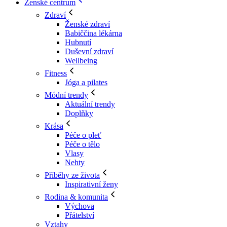
Ženské centrum
Zdraví
Ženské zdraví
Babiččina lékárna
Hubnutí
Duševní zdraví
Wellbeing
Fitness
Jóga a pilates
Módní trendy
Aktuální trendy
Doplňky
Krása
Péče o pleť
Péče o tělo
Vlasy
Nehty
Příběhy ze života
Inspirativní ženy
Rodina & komunita
Výchova
Přátelství
Vztahy