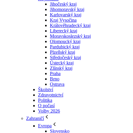
Jihočeský kraj
Jihomoravský kraj
Karlovarský kraj
Kraj Vysočina
Králověhradecký kraj
Liberecký kraj
Moravskoslezský kraj
Olomoucký kraj
Pardubický kraj
Plzeňský kraj
Středočeský kraj
Ústecký kraj
Zlínský kraj
Praha
Brno
Ostrava
Školství
Zdravotnictví
Politika
O počasí
Volby 2026
Zahraničí
Evropa
Slovensko