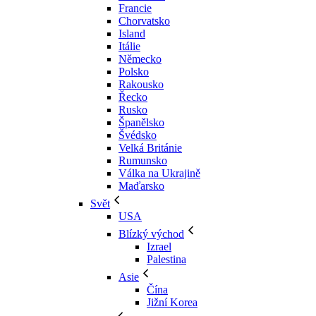
Francie
Chorvatsko
Island
Itálie
Německo
Polsko
Rakousko
Řecko
Rusko
Španělsko
Švédsko
Velká Británie
Rumunsko
Válka na Ukrajině
Maďarsko
Svět
USA
Blízký východ
Izrael
Palestina
Asie
Čína
Jižní Korea