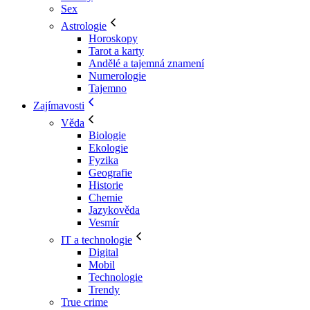
Sex
Astrologie
Horoskopy
Tarot a karty
Andělé a tajemná znamení
Numerologie
Tajemno
Zajímavosti
Věda
Biologie
Ekologie
Fyzika
Geografie
Historie
Chemie
Jazykověda
Vesmír
IT a technologie
Digital
Mobil
Technologie
Trendy
True crime