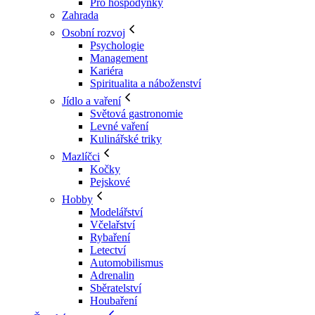
Pro hospodyňky
Zahrada
Osobní rozvoj
Psychologie
Management
Kariéra
Spiritualita a náboženství
Jídlo a vaření
Světová gastronomie
Levné vaření
Kulinářské triky
Mazlíčci
Kočky
Pejskové
Hobby
Modelářství
Včelařství
Rybaření
Letectví
Automobilismus
Adrenalin
Sběratelství
Houbaření