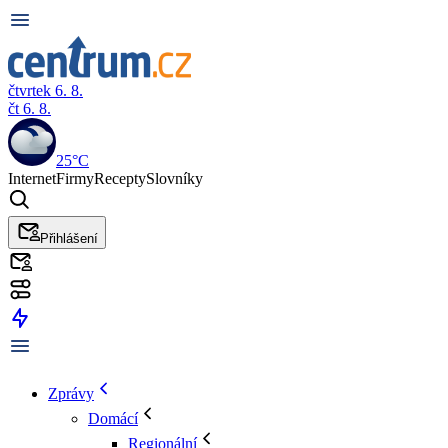
čtvrtek 6. 8.
čt 6. 8.
25°C
Internet
Firmy
Recepty
Slovníky
Přihlášení
Zprávy
Domácí
Regionální