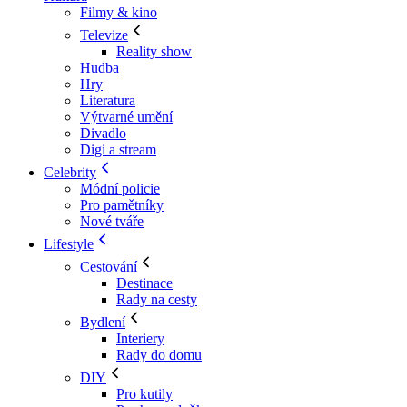
Filmy & kino
Televize
Reality show
Hudba
Hry
Literatura
Výtvarné umění
Divadlo
Digi a stream
Celebrity
Módní policie
Pro pamětníky
Nové tváře
Lifestyle
Cestování
Destinace
Rady na cesty
Bydlení
Interiery
Rady do domu
DIY
Pro kutily