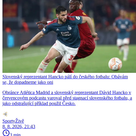
Slovenský reprezentant Hancko pálí do českého fotbalu: Obávám
se, že dopadneme jako oni
Obránce Atlética Madrid a slovenský reprezentant Dávid Hancko v
červencovém podcastu varoval před stagnací slovenského fotbalu, a
jako odstrašující příklad použil Česko.
SportyŽivě
8. 8. 2026, 21:43
3 min