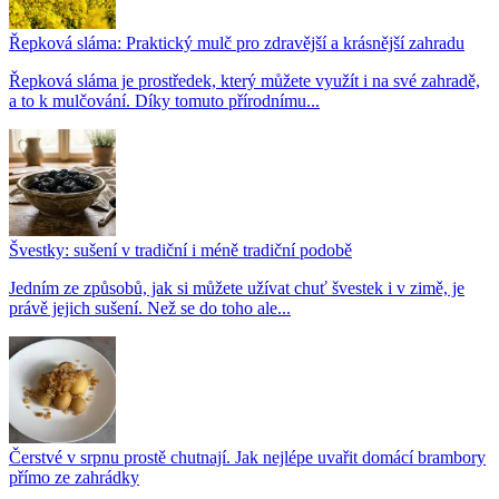
Řepková sláma: Praktický mulč pro zdravější a krásnější zahradu
Řepková sláma je prostředek, který můžete využít i na své zahradě,
a to k mulčování. Díky tomuto přírodnímu...
Švestky: sušení v tradiční i méně tradiční podobě
Jedním ze způsobů, jak si můžete užívat chuť švestek i v zimě, je
právě jejich sušení. Než se do toho ale...
Čerstvé v srpnu prostě chutnají. Jak nejlépe uvařit domácí brambory
přímo ze zahrádky