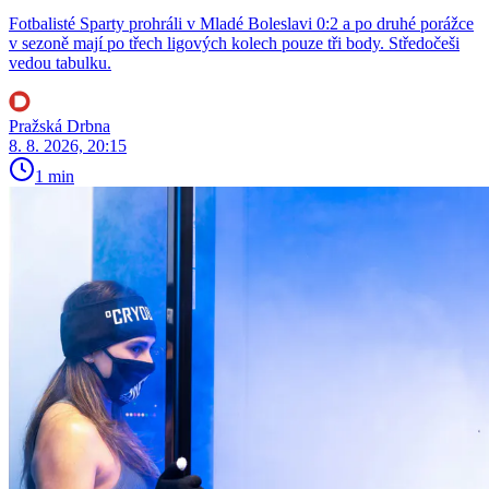
Fotbalisté Sparty prohráli v Mladé Boleslavi 0:2 a po druhé porážce
v sezoně mají po třech ligových kolech pouze tři body. Středočeši
vedou tabulku.
Pražská Drbna
8. 8. 2026, 20:15
1 min