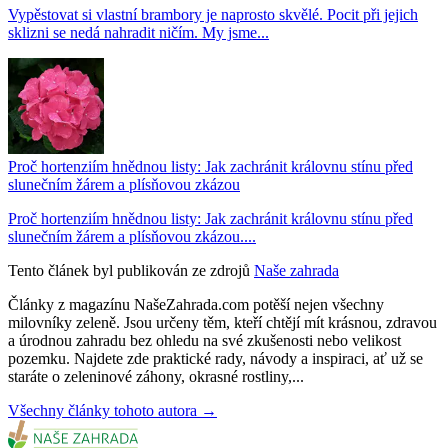
Vypěstovat si vlastní brambory je naprosto skvělé. Pocit při jejich
sklizni se nedá nahradit ničím. My jsme...
Proč hortenziím hnědnou listy: Jak zachránit královnu stínu před
slunečním žárem a plísňovou zkázou
Proč hortenziím hnědnou listy: Jak zachránit královnu stínu před
slunečním žárem a plísňovou zkázou....
Tento článek byl publikován ze zdrojů
Naše zahrada
Články z magazínu NašeZahrada.com potěší nejen všechny
milovníky zeleně. Jsou určeny těm, kteří chtějí mít krásnou, zdravou
a úrodnou zahradu bez ohledu na své zkušenosti nebo velikost
pozemku. Najdete zde praktické rady, návody a inspiraci, ať už se
staráte o zeleninové záhony, okrasné rostliny,...
Všechny články tohoto autora →