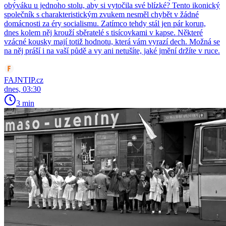
obýváku u jednoho stolu, aby si vytočila své blízké? Tento ikonický
společník s charakteristickým zvukem nesměl chybět v žádné
domácnosti za éry socialismu. Zatímco tehdy stál jen pár korun,
dnes kolem něj krouží sběratelé s tisícovkami v kapse. Některé
vzácné kousky mají totiž hodnotu, která vám vyrazí dech. Možná se
na něj práší i na vaší půdě a vy ani netušíte, jaké jmění držíte v ruce.
FAJNTIP.cz
dnes, 03:30
3 min