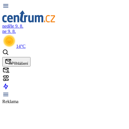
neděle 9. 8.
ne 9. 8.
14°C
Přihlášení
Reklama