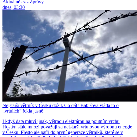
Aktuálně.cz - Zprávy
dnes, 03:30
Nejstarší větrník v Česku dožil. Co dál? Babišova vláda to o
„vrtulích“ řekla jasně
I když data mluví jinak, větrnou elektrárnu na poutním vrchu
Hostýn stále mnozí považují za nejstarší vrtulovou výrobnu energie
v Česku. Přesto ale patří do první generace větrníků, které se v