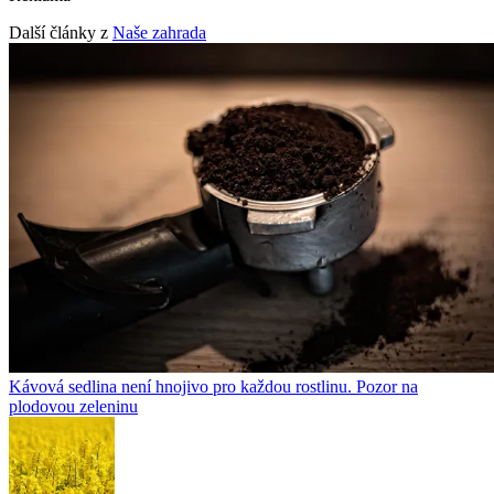
Další články z
Naše zahrada
Kávová sedlina není hnojivo pro každou rostlinu. Pozor na
plodovou zeleninu