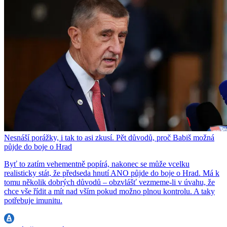
Nesnáší porážky, i tak to asi zkusí. Pět důvodů, proč Babiš možná
půjde do boje o Hrad
Byť to zatím vehementně popírá, nakonec se může vcelku
realisticky stát, že předseda hnutí ANO půjde do boje o Hrad. Má k
tomu několik dobrých důvodů – obzvlášť vezmeme-li v úvahu, že
chce vše řídit a mít nad vším pokud možno plnou kontrolu. A taky
potřebuje imunitu.