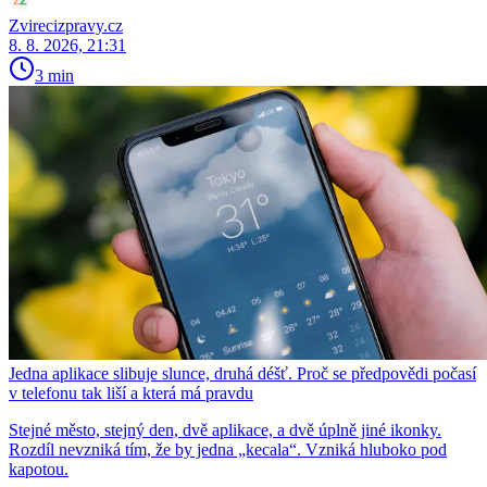
Zvirecizpravy.cz
8. 8. 2026, 21:31
3 min
Jedna aplikace slibuje slunce, druhá déšť. Proč se předpovědi počasí
v telefonu tak liší a která má pravdu
Stejné město, stejný den, dvě aplikace, a dvě úplně jiné ikonky.
Rozdíl nevzniká tím, že by jedna „kecala“. Vzniká hluboko pod
kapotou.