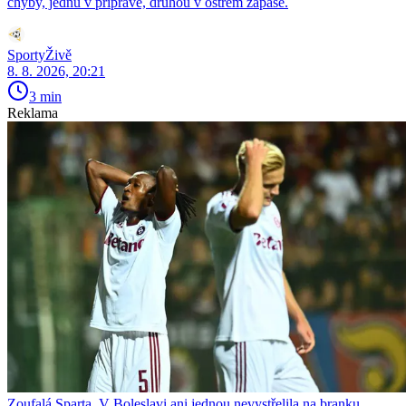
chyby, jednu v přípravě, druhou v ostrém zápase.
SportyŽivě
8. 8. 2026, 20:21
3 min
Reklama
Zoufalá Sparta. V Boleslavi ani jednou nevystřelila na branku