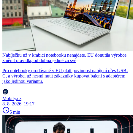
Nabíječku už v krabici notebooku nenajdete. EU donutila výrobce
změnit pravidla, od dubna jedině za své
Pro notebooky prodávané v EU platí povinnost nabíjení přes USB-
C, a výrobci už nesmí nutit zákazníky kupovat balení s adaptérem
jako jedinou variantu.
Mobify.cz
8. 8. 2026, 19:17
5 min