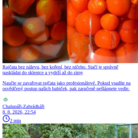
Rajčata bez nálevu, bez koření, bez ničeho. Stačí je správně
naskládat do sklenice a vydrží až do zimy
Naučte se zavařovat rajčata jako profesionálové. Pokud vsadíte na
osvědčený postup našich babiček, pak zaručeně nešlápnete vedle.
Chalupáři-Zahrádkáři
8. 8. 2026, 22:54
2 min