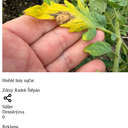
Hnědé listy rajčat
Zdroj
:
Radek Štěpán
Sdílet
Denní
výzva
0
Reklama