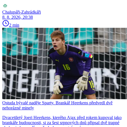
Chalupáři-Zahrádkáři
8. 8. 2026, 20:38
2 min
Ostuda bývalé naděje Sparty. Brankář Heerkens předvedl dvě
nehorázné minely
Dvacetiletý Joeri Heerkens, kterého Ajax před rokem kupoval jako
brankáře budoucnosti, si za šest srpnových dnů připsal dvě trapné