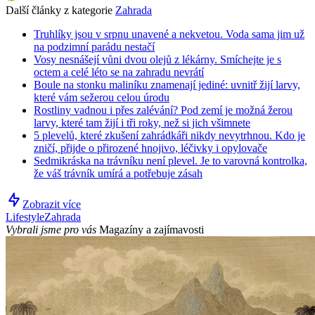
Další články z kategorie
Zahrada
Truhlíky jsou v srpnu unavené a nekvetou. Voda sama jim už
na podzimní parádu nestačí
Vosy nesnášejí vůni dvou olejů z lékárny. Smíchejte je s
octem a celé léto se na zahradu nevrátí
Boule na stonku maliníku znamenají jediné: uvnitř žijí larvy,
které vám sežerou celou úrodu
Rostliny vadnou i přes zalévání? Pod zemí je možná žerou
larvy, které tam žijí i tři roky, než si jich všimnete
5 plevelů, které zkušení zahrádkáři nikdy nevytrhnou. Kdo je
zničí, přijde o přirozené hnojivo, léčivky i opylovače
Sedmikráska na trávníku není plevel. Je to varovná kontrolka,
že váš trávník umírá a potřebuje zásah
Zobrazit více
Lifestyle
Zahrada
Vybrali jsme pro vás
Magazíny a zajímavosti