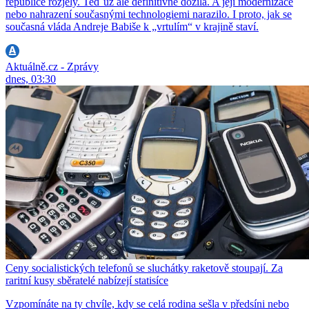
republice rozjely. Teď už ale definitivně dožila. A její modernizace
nebo nahrazení současnými technologiemi narazilo. I proto, jak se
současná vláda Andreje Babiše k „vrtulím“ v krajině staví.
Aktuálně.cz - Zprávy
dnes, 03:30
Ceny socialistických telefonů se sluchátky raketově stoupají. Za
raritní kusy sběratelé nabízejí statisíce
Vzpomínáte na ty chvíle, kdy se celá rodina sešla v předsíni nebo