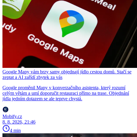
Google Mapy vám brzy samy objednají jídlo cestou domů. Stačí se
zeptat a AI zařídí zbytek za vás
Google proměnil Mapy v konverzačního asistenta, který rozumí
celým větám a umí doporučit restauraci přímo na trase. Objednání
jídla jedním dotazem se ale teprve chystá.
Mobify.cz
8. 8. 2026, 21:46
4 min