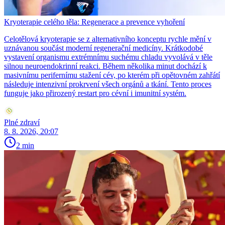
Kryoterapie celého těla: Regenerace a prevence vyhoření
Celotělová kryoterapie se z alternativního konceptu rychle mění v
uznávanou součást moderní regenerační medicíny. Krátkodobé
vystavení organismu extrémnímu suchému chladu vyvolává v těle
silnou neuroendokrinní reakci. Během několika minut dochází k
masivnímu perifernímu stažení cév, po kterém při opětovném zahřátí
následuje intenzivní prokrvení všech orgánů a tkání. Tento proces
funguje jako přirozený restart pro cévní i imunitní systém.
Plné zdraví
8. 8. 2026, 20:07
2 min