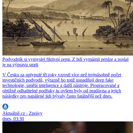
Podvodník si vymyslel fiktivní zemi. Z lidí vymámil peníze a poslal
je na výpravu smrti
V Česku za uplynulé tři roky vzrostl více než trojnásobně počet
investičních podvodů, výrazně ho totiž usnadňují deep fake
technologie, umělá inteligence a další nástroje. Propracované a
obtížně odhalitelné podfuky tu ovšem byly od pradávna a jejich
následky pro napálené lidi bývaly často fatálnější než dnes.
Aktuálně.cz - Zprávy
dnes, 03:30