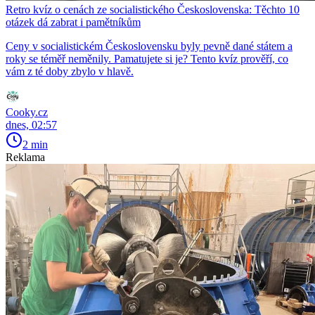
Retro kvíz o cenách ze socialistického Československa: Těchto 10
otázek dá zabrat i pamětníkům
Ceny v socialistickém Československu byly pevně dané státem a
roky se téměř neměnily. Pamatujete si je? Tento kvíz prověří, co
vám z té doby zbylo v hlavě.
Cooky.cz
dnes, 02:57
2 min
Reklama