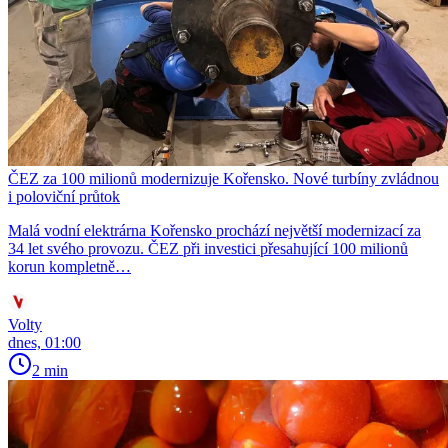
ČEZ za 100 milionů modernizuje Kořensko. Nové turbíny zvládnou
i poloviční průtok
Malá vodní elektrárna Kořensko prochází největší modernizací za
34 let svého provozu. ČEZ při investici přesahující 100 milionů
korun kompletně…
Volty
dnes, 01:00
2 min