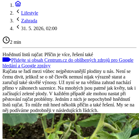
Lifestyle
Zahrada
31. 5. 2026, 02:00
2 min
Hnědnutí listů rajčat: Příčin je více, řešení také
Přidejte si obsah Centrum.cz do oblíbených zdrojů pro Google
hledání a Google zprávy
Rajčata se řadí mezi vůbec nejpěstovanější plodiny u nás. Není se
čemu divit, jelikož se o ně člověk nemusí nijak výrazně starat a
zaručují také skvělé výnosy. Už nyní se na většina zahrad nachází
přímo v záhonech sazenice. Na mnohých jsou patrné jak květy, tak i
začínající zelené plody. V každém případě ale mohou nastat při
pěstování rajčat problémy. Jedním z nich je nepochybně hnědnutí
listů rajčat. To může mít hned několik příčin a také řešení. My se na
něj podíváme podrobněji v následujících řádcích.