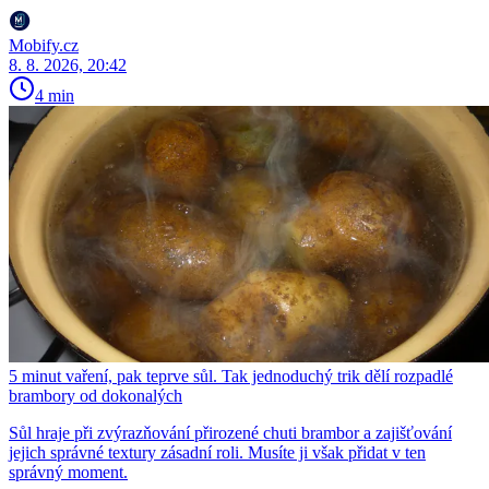
Mobify.cz
8. 8. 2026, 20:42
4 min
5 minut vaření, pak teprve sůl. Tak jednoduchý trik dělí rozpadlé
brambory od dokonalých
Sůl hraje při zvýrazňování přirozené chuti brambor a zajišťování
jejich správné textury zásadní roli. Musíte ji však přidat v ten
správný moment.