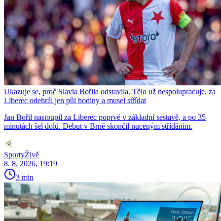
Ukazuje se, proč Slavia Bořila odstavila. Tělo už nespolupracuje, za
Liberec odehrál jen půl hodiny a musel střídat
Jan Bořil nastoupil za Liberec poprvé v základní sestavě, a po 35
minutách šel dolů. Debut v Brně skončil nuceným střídáním.
SportyŽivě
8. 8. 2026, 19:19
3 min