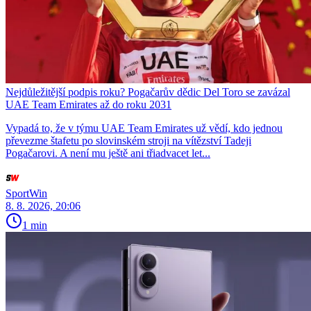
Nejdůležitější podpis roku? Pogačarův dědic Del Toro se zavázal
UAE Team Emirates až do roku 2031
Vypadá to, že v týmu UAE Team Emirates už vědí, kdo jednou
převezme štafetu po slovinském stroji na vítězství Tadeji
Pogačarovi. A není mu ještě ani třiadvacet let...
SportWin
8. 8. 2026, 20:06
1 min