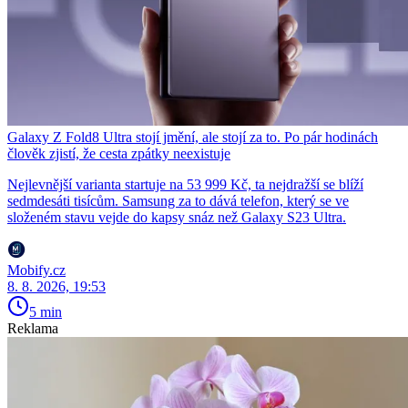
Galaxy Z Fold8 Ultra stojí jmění, ale stojí za to. Po pár hodinách
člověk zjistí, že cesta zpátky neexistuje
Nejlevnější varianta startuje na 53 999 Kč, ta nejdražší se blíží
sedmdesáti tisícům. Samsung za to dává telefon, který se ve
složeném stavu vejde do kapsy snáz než Galaxy S23 Ultra.
Mobify.cz
8. 8. 2026, 19:53
5 min
Reklama