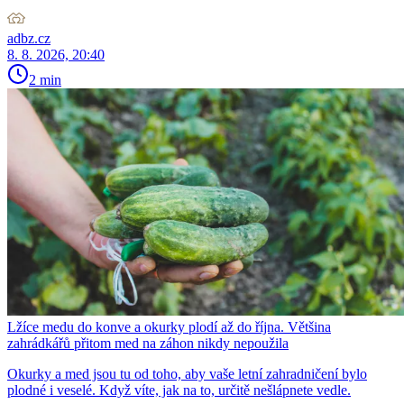
adbz.cz
8. 8. 2026, 20:40
2 min
Lžíce medu do konve a okurky plodí až do října. Většina
zahrádkářů přitom med na záhon nikdy nepoužila
Okurky a med jsou tu od toho, aby vaše letní zahradničení bylo
plodné i veselé. Když víte, jak na to, určitě nešlápnete vedle.