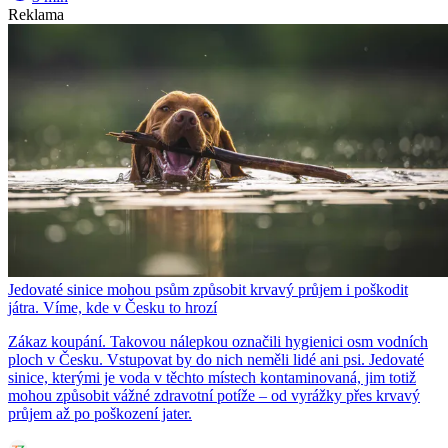
Reklama
Jedovaté sinice mohou psům způsobit krvavý průjem i poškodit
játra. Víme, kde v Česku to hrozí
Zákaz koupání. Takovou nálepkou označili hygienici osm vodních
ploch v Česku. Vstupovat by do nich neměli lidé ani psi. Jedovaté
sinice, kterými je voda v těchto místech kontaminovaná, jim totiž
mohou způsobit vážné zdravotní potíže – od vyrážky přes krvavý
průjem až po poškození jater.