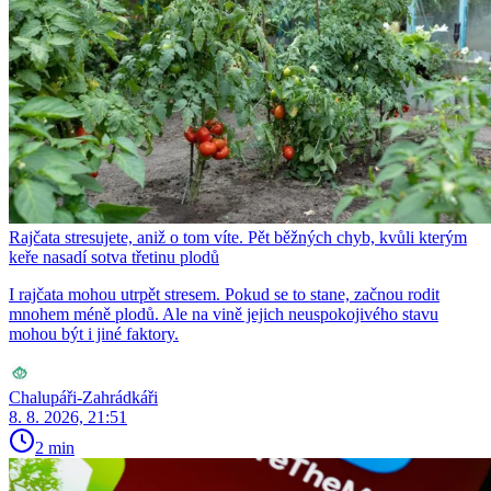
Rajčata stresujete, aniž o tom víte. Pět běžných chyb, kvůli kterým
keře nasadí sotva třetinu plodů
I rajčata mohou utrpět stresem. Pokud se to stane, začnou rodit
mnohem méně plodů. Ale na vině jejich neuspokojivého stavu
mohou být i jiné faktory.
Chalupáři-Zahrádkáři
8. 8. 2026, 21:51
2 min