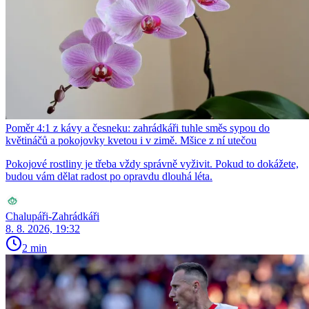
Poměr 4:1 z kávy a česneku: zahrádkáři tuhle směs sypou do
květináčů a pokojovky kvetou i v zimě. Mšice z ní utečou
Pokojové rostliny je třeba vždy správně vyživit. Pokud to dokážete,
budou vám dělat radost po opravdu dlouhá léta.
Chalupáři-Zahrádkáři
8. 8. 2026, 19:32
2 min