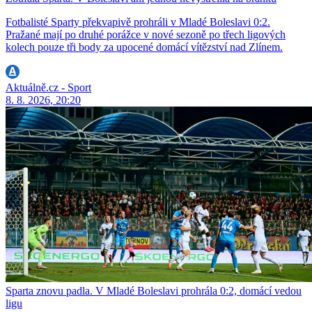
Fotbalisté Sparty překvapivě prohráli v Mladé Boleslavi 0:2.
Pražané mají po druhé porážce v nové sezoně po třech ligových
kolech pouze tři body za upocené domácí vítězství nad Zlínem.
Aktuálně.cz - Sport
8. 8. 2026, 20:20
Sparta znovu padla. V Mladé Boleslavi prohrála 0:2, domácí vedou
ligu