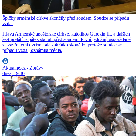
Špičky arménské církve skončily před soudem. Soudce se případu
vzdal
Hlava Arménské apoštolské církve, katolikos Garegin II., a dalších
šest prelátů v pátek stanuli před soudem. První jednání, uspořádané
za zavřenými dveřmi, ale zakrátko skončilo, protože soudce se
případu vzdal, oznámila média.
Aktuálně.cz - Zprávy
dnes, 19:30