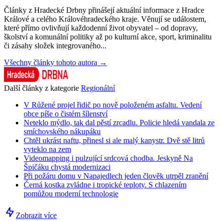
Články z Hradecké Drbny přinášejí aktuální informace z Hradce
Králové a celého Královéhradeckého kraje. Věnují se událostem,
které přímo ovlivňují každodenní život obyvatel – od dopravy,
školství a komunální politiky až po kulturní akce, sport, kriminalitu
či zásahy složek integrovaného...
Všechny články tohoto autora →
Další články z kategorie
Regionální
V Růžené projel řidič po nově položeném asfaltu. Vedení
obce píše o čistém šílenství
Neteklo mýdlo, tak dal pěstí zrcadlu. Policie hledá vandala ze
smíchovského nákupáku
Chtěl ukrást naftu, přinesl si ale malý kanystr. Dvě stě litrů
vyteklo na zem
Videomapping i pulzující srdcová chodba. Jeskyně Na
Špičáku chystá modernizaci
Při požáru domu v Napajedlech jeden člověk utrpěl zranění
Černá kostka zvládne i tropické teploty. S chlazením
pomůžou moderní technologie
Zobrazit více