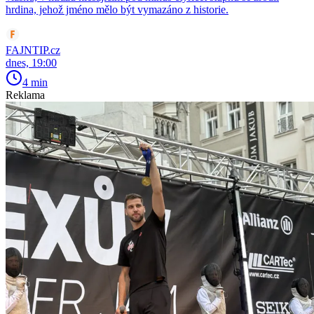
hrdina, jehož jméno mělo být vymazáno z historie.
FAJNTIP.cz
dnes, 19:00
4 min
Reklama