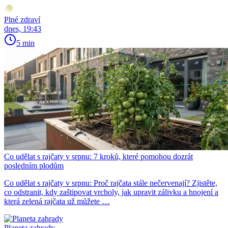
Plné zdraví
dnes, 19:43
5 min
Co udělat s rajčaty v srpnu: 7 kroků, které pomohou dozrát
posledním plodům
Co udělat s rajčaty v srpnu: Proč rajčata stále nečervenají? Zjistěte,
co odstranit, kdy zaštipovat vrcholy, jak upravit zálivku a hnojení a
která zelená rajčata už můžete …
Planeta zahrady