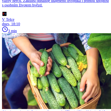
vazby herců. Zákulisí odhaluje utajeného dvojníka i přímou spojitost
s osobním životem hvězd.
V Telce
dnes, 18:10
3 min