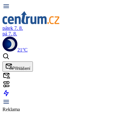
pátek 7. 8.
pá 7. 8.
21°C
Přihlášení
Reklama