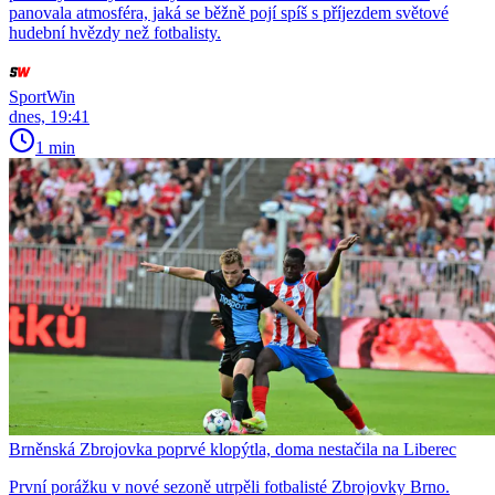
panovala atmosféra, jaká se běžně pojí spíš s příjezdem světové
hudební hvězdy než fotbalisty.
SportWin
dnes, 19:41
1 min
Brněnská Zbrojovka poprvé klopýtla, doma nestačila na Liberec
První porážku v nové sezoně utrpěli fotbalisté Zbrojovky Brno.