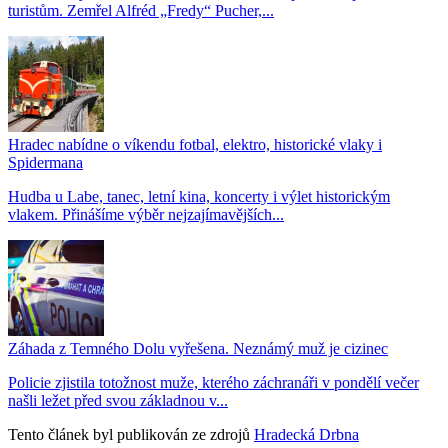
turistům. Zemřel Alfréd „Fredy“ Pucher,...
Hradec nabídne o víkendu fotbal, elektro, historické vlaky i
Spidermana
Hudba u Labe, tanec, letní kina, koncerty i výlet historickým
vlakem. Přinášíme výběr nejzajímavějších...
Záhada z Temného Dolu vyřešena. Neznámý muž je cizinec
Policie zjistila totožnost muže, kterého záchranáři v pondělí večer
našli ležet před svou základnou v...
Tento článek byl publikován ze zdrojů
Hradecká Drbna