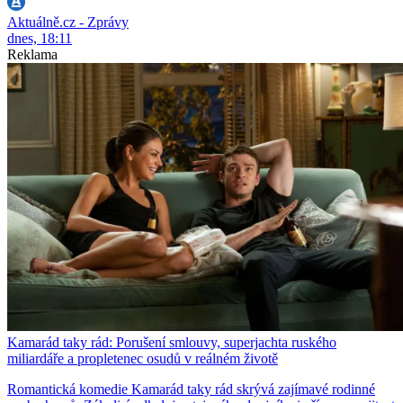
Aktuálně.cz - Zprávy
dnes, 18:11
Reklama
Kamarád taky rád: Porušení smlouvy, superjachta ruského
miliardáře a propletenec osudů v reálném životě
Romantická komedie Kamarád taky rád skrývá zajímavé rodinné