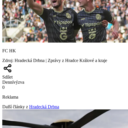
FC HK
Zdroj
:
Hradecká Drbna | Zprávy z Hradce Králové a kraje
Sdílet
Denní
výzva
0
Reklama
Další články z
Hradecká Drbna