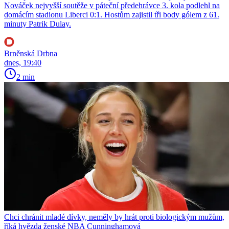
Nováček nejvyšší soutěže v páteční předehrávce 3. kola podlehl na
domácím stadionu Liberci 0:1. Hostům zajistil tři body gólem z 61.
minuty Patrik Dulay.
Brněnská Drbna
dnes, 19:40
2 min
Chci chránit mladé dívky, neměly by hrát proti biologickým mužům,
říká hvězda ženské NBA Cunninghamová