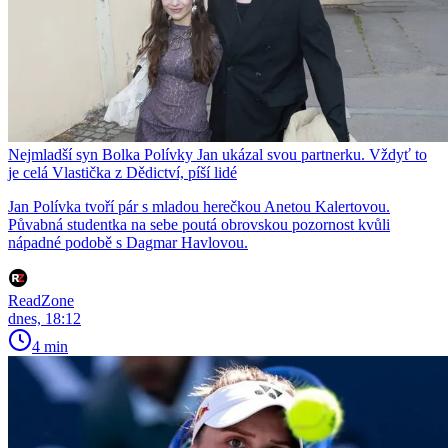
Nejmladší syn Bolka Polívky Jan ukázal svou partnerku. Vždyť to
je celá Vlastička z Dědictví, píší lidé
Jan Polívka tvoří pár s mladou herečkou Anetou Kalertovou.
Půvabná studentka na sebe poutá obrovskou pozornost kvůli
nápadné podobě s Dagmar Havlovou.
ReadZone
dnes, 18:12
4 min