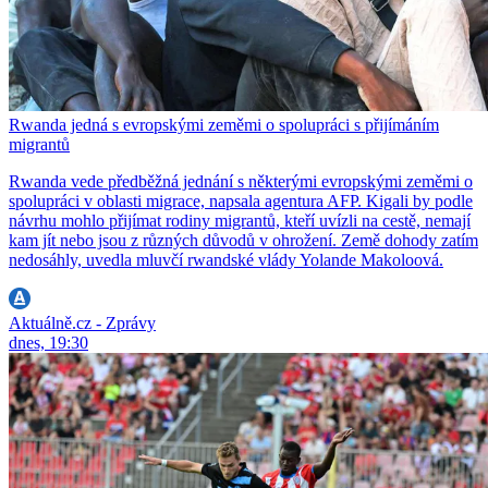
Rwanda jedná s evropskými zeměmi o spolupráci s přijímáním
migrantů
Rwanda vede předběžná jednání s některými evropskými zeměmi o
spolupráci v oblasti migrace, napsala agentura AFP. Kigali by podle
návrhu mohlo přijímat rodiny migrantů, kteří uvízli na cestě, nemají
kam jít nebo jsou z různých důvodů v ohrožení. Země dohody zatím
nedosáhly, uvedla mluvčí rwandské vlády Yolande Makoloová.
Aktuálně.cz - Zprávy
dnes, 19:30