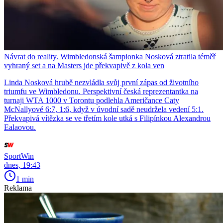
Návrat do reality. Wimbledonská šampionka Nosková ztratila téměř
vyhraný set a na Masters jde překvapivě z kola ven
Linda Nosková hrubě nezvládla svůj první zápas od životního
triumfu ve Wimbledonu. Perspektivní česká reprezentantka na
turnaji WTA 1000 v Torontu podlehla Američance Caty
McNallyové 6:7, 1:6, když v úvodní sadě neudržela vedení 5:1.
Překvapivá vítězka se ve třetím kole utká s Filipínkou Alexandrou
Ealaovou.
SportWin
dnes, 19:43
1 min
Reklama