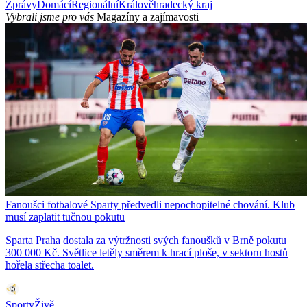
Zprávy
Domácí
Regionální
Králověhradecký kraj
Vybrali jsme pro vás
Magazíny a zajímavosti
Fanoušci fotbalové Sparty předvedli nepochopitelné chování. Klub
musí zaplatit tučnou pokutu
Sparta Praha dostala za výtržnosti svých fanoušků v Brně pokutu
300 000 Kč. Světlice letěly směrem k hrací ploše, v sektoru hostů
hořela střecha toalet.
SportyŽivě