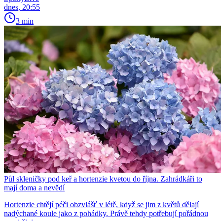
dnes, 20:55
3 min
Půl skleničky pod keř a hortenzie kvetou do října. Zahrádkáři to
mají doma a nevědí
Hortenzie chtějí péči obzvlášť v létě, když se jim z květů dělají
nadýchané koule jako z pohádky. Právě tehdy potřebují pořádnou