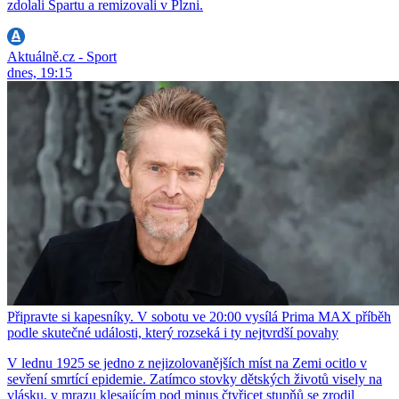
zdolali Spartu a remizovali v Plzni.
Aktuálně.cz - Sport
dnes, 19:15
Připravte si kapesníky. V sobotu ve 20:00 vysílá Prima MAX příběh
podle skutečné události, který rozseká i ty nejtvrdší povahy
V lednu 1925 se jedno z nejizolovanějších míst na Zemi ocitlo v
sevření smrtící epidemie. Zatímco stovky dětských životů visely na
vlásku, v mrazu klesajícím pod minus čtyřicet stupňů se zrodil