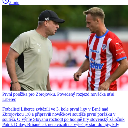
2 min
První porážka pro Zbrojovku. Povedený rozjezd nováčka uťal
Liberec
Fotbalisté Liberce zvítězili ve 3. kole první ligy v Brně nad
Zbrojovkou 1:0 a připravili nováčkovi soutěže první porážku v
soutěži. O výhře Slovanu rozhodl po hodině hry slovenský záložník
Patrik Dulay. Brňané tak nenavázali na výtečný start do ligy, kdy