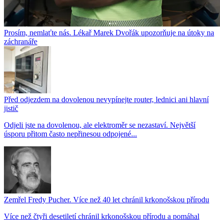
Prosím, nemlaťte nás. Lékař Marek Dvořák upozorňuje na útoky na
záchranáře
Před odjezdem na dovolenou nevypínejte router, lednici ani hlavní
jistič
Odjeli jste na dovolenou, ale elektroměr se nezastaví. Největší
úsporu přitom často nepřinesou odpojené...
Zemřel Fredy Pucher. Více než 40 let chránil krkonošskou přírodu
Více než čtyři desetiletí chránil krkonošskou přírodu a pomáhal