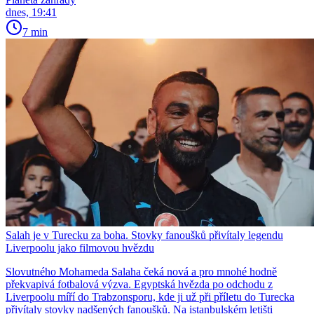
dnes, 19:41
7 min
Salah je v Turecku za boha. Stovky fanoušků přivítaly legendu
Liverpoolu jako filmovou hvězdu
Slovutného Mohameda Salaha čeká nová a pro mnohé hodně
překvapivá fotbalová výzva. Egyptská hvězda po odchodu z
Liverpoolu míří do Trabzonsporu, kde ji už při příletu do Turecka
přivítaly stovky nadšených fanoušků. Na istanbulském letišti