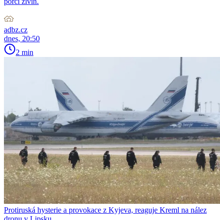
porci živin.
adbz.cz
dnes, 20:50
2 min
Protiruská hysterie a provokace z Kyjeva, reaguje Kreml na nález
dronu v Lipsku