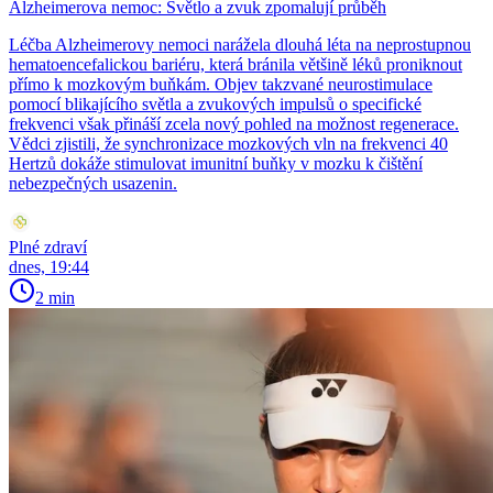
Alzheimerova nemoc: Světlo a zvuk zpomalují průběh
Léčba Alzheimerovy nemoci narážela dlouhá léta na neprostupnou
hematoencefalickou bariéru, která bránila většině léků proniknout
přímo k mozkovým buňkám. Objev takzvané neurostimulace
pomocí blikajícího světla a zvukových impulsů o specifické
frekvenci však přináší zcela nový pohled na možnost regenerace.
Vědci zjistili, že synchronizace mozkových vln na frekvenci 40
Hertzů dokáže stimulovat imunitní buňky v mozku k čištění
nebezpečných usazenin.
Plné zdraví
dnes, 19:44
2 min