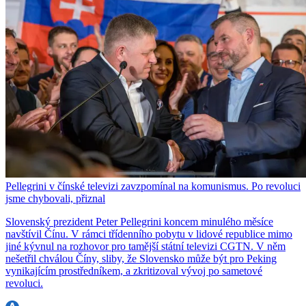
Pellegrini v čínské televizi zavzpomínal na komunismus. Po revoluci
jsme chybovali, přiznal
Slovenský prezident Peter Pellegrini koncem minulého měsíce
navštívil Čínu. V rámci třídenního pobytu v lidové republice mimo
jiné kývnul na rozhovor pro tamější státní televizi CGTN. V něm
nešetřil chválou Číny, sliby, že Slovensko může být pro Peking
vynikajícím prostředníkem, a zkritizoval vývoj po sametové
revoluci.