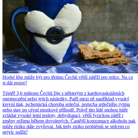
Horké léto může být pro třetinu Čechů větší zátěží pro srdce. Na co
si dát pozor?
Téměř 3,6 milionu Čechů žije s některým z kardiovaskulárních
onemocnění nebo jejich následky. Patří mezi ně například vysoký
krevní tlak, ischemická choroba srdeční, porucha srdečního rytmu
nebo stav po cévní mozkové příhodě. Právě tito lidé mohou hůře
zvládat vysoké letní teploty, dehydrataci, větší fyzickou zátěž i
změny režimu během dovolených. Častější konzumace alkoholu pak
může riziko dále zvyšovat. Jak tedy riziko problémů se srdcem co
nejvíc snížit?