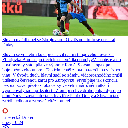
Slovan ovládl duel se Zbrojovkou. O vítěznou trefu se postaral
Dulay
Slovan se ve třetím kole představil na hřišti ligového nováčka.
Zbrojovka Brno se po třech letech vrátila do nejvyšší soutěže a do
nové sezony vstoupila ve výborné formě. Slovan naopak po
bojovném výkonu proti Teplicím chtěl znovu naskočit na vítěznou
vlnu. V úvodu duelu hlavní sudí po zásahu videorozhodčího zrušil
udělenou červenou kartu pro Zbrojovku. První půle tak skončila
bezbrankově, přesto si oba celky ve velmi náročném utkání
vypracovaly řadu příležitostí. Zlom přišel ve druhé půli, kdy se po
dlouhém vhazování dostal k hlavičce Patrik Dulay a Slovanu tak
zařídil jedinou a zároveň vítěznou trefu.
Liberecká Drbna
dnes, 19:24