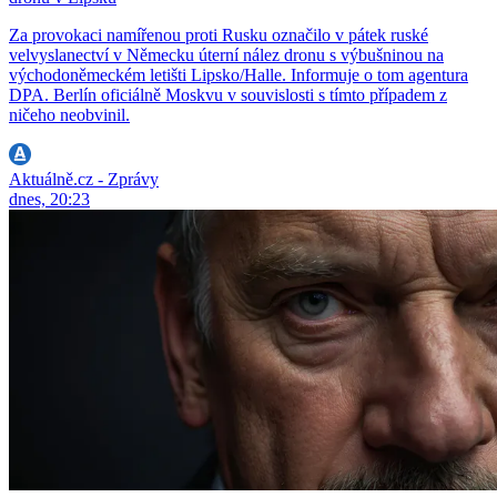
Za provokaci namířenou proti Rusku označilo v pátek ruské
velvyslanectví v Německu úterní nález dronu s výbušninou na
východoněmeckém letišti Lipsko/Halle. Informuje o tom agentura
DPA. Berlín oficiálně Moskvu v souvislosti s tímto případem z
ničeho neobvinil.
Aktuálně.cz - Zprávy
dnes, 20:23