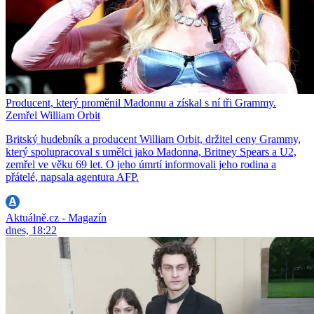
Producent, který proměnil Madonnu a získal s ní tři Grammy.
Zemřel William Orbit
Britský hudebník a producent William Orbit, držitel ceny Grammy,
který spolupracoval s umělci jako Madonna, Britney Spears a U2,
zemřel ve věku 69 let. O jeho úmrtí informovali jeho rodina a
přátelé, napsala agentura AFP.
Aktuálně.cz - Magazín
dnes, 18:22