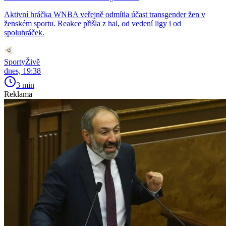
Aktivní hráčka WNBA veřejně odmítla účast transgender žen v
ženském sportu. Reakce přišla z hal, od vedení ligy i od
spoluhráček.
SportyŽivě
dnes, 19:38
3 min
Reklama