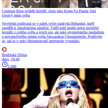
Centrum Brna ovládli šermíři. Jsem jako Kung Fu Panda, řekl
čerstvý mistr světa
Nevšední podívaná se v pátek večer naskytla Brňanům, kteří
zamířili k Jakubskému náměstí. Vidět totiž mohli nejen prestižní
šermíře z celého světa a jejich um, ale také olympijského medailistu
a novopečeného mistra světa Alexandera Choupenitche. Podívejte
se, jak to v srdci jihomoravské metropole vypadalo.
Brněnská Drbna
dnes, 18:40
1 min