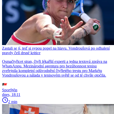
Zastali se jí, teď si sypou popel na hlavu. Vondroušová po odhalení
pravdy čelí drsné kritice
Osmačtyřicet stran, čtyři lékařští experti a jedna textová zpráva na
WhatsAppu. Mezinárodní agentura pro bezúhonnost tenisu
zveřejnila kompletní odůvodnění čtyřletého trestu pro Markétu
Vondroušovou a nálada v tenisovém světě se od té chvíle otočila.
SportWin
dnes, 18:11
2 min