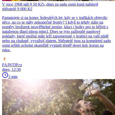
V roce 1968 stál 9,50 Kčs, dnes za sadu osmi kusů nabízejí
sběratelé 9 000 Kč
Pamatujete si na konec šedesátých let, kdy se v trafikách objevilo
něco, na co se stály nekonečné fronty? I když to tehdy stálo na
poměry brožurek neuvěřitelné peníze, kluci i holky pro to běželi s
nataženou dlaní plnou mincí. Dnes se tyto zažloutlé papírové
poklady, které možná stále leží zapomenuté v krabici na vaší půdě
nebo na chalupě, vyvažují zlatem. Sběratelé jsou za kompletní sadu
osmi sešitů ochotni okamžitě vyplatit téměř deset tisíc korun na
ruku.
FAJNTIP.cz
dnes, 12:30
3 min