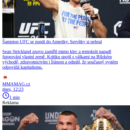
Šampion UFC se pustil do Ameriky. Servítky si nebral
Sean Strickland znovu zamířil mimo klec a tentokrát napadl
fungování vlastní země. Kritiku spojil s válkami na Blízkém
východě, zdravotnictvím i Íránem a odmítl, že současný systém
odpovídá kapitalismu.
MMAMAG.cz
dnes, 12:23
1 min
Reklama