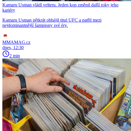
Kamaru Usman vládl velteru. Jeden kop změnil další roky jeho
kariéry
Kamaru Usman pětkrát obhájil titul UFC a patřil mezi
nejdominantnější šampiony své éry.
MMAMAG.cz
dnes, 12:30
2 min