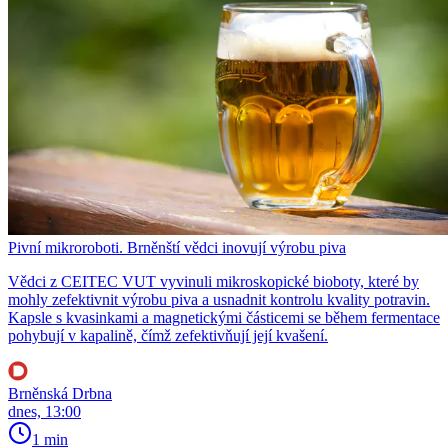
Pivní mikroroboti. Brněnští vědci inovují výrobu piva
Vědci z CEITEC VUT vyvinuli mikroskopické bioboty, které by
mohly zefektivnit výrobu piva a usnadnit kontrolu kvality potravin.
Kapsle s kvasinkami a magnetickými částicemi se během fermentace
pohybují v kapalině, čímž zefektivňují její kvašení.
Brněnská Drbna
dnes, 13:00
1 min