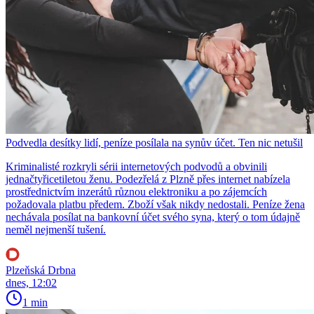
Podvedla desítky lidí, peníze posílala na synův účet. Ten nic netušil
Kriminalisté rozkryli sérii internetových podvodů a obvinili
jednačtyřicetiletou ženu. Podezřelá z Plzně přes internet nabízela
prostřednictvím inzerátů různou elektroniku a po zájemcích
požadovala platbu předem. Zboží však nikdy nedostali. Peníze žena
nechávala posílat na bankovní účet svého syna, který o tom údajně
neměl nejmenší tušení.
Plzeňská Drbna
dnes, 12:02
1 min