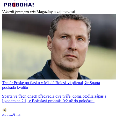
Vybrali jsme pro vás
Magazíny a zajímavosti
Trenér Priske po fiasku v Mladé Boleslavi přiznal, že Sparta
postrádá kvalitu
Sparta ve třech dnech předvedla dvě tváře: doma otočila zápas s
Lyonem na 2:1, v Boleslavi prohrála 0:2 už do poločasu.
SportyŽivě