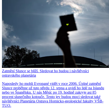
Zatmění Slunce se blíží. Sledovat ho budou i návštěvníci
ostravského planetária
Naposledy ho mohli Evropané vidět v roce 2006. Úplné zatmění
Slunce proběhne už tuto středu 12. srpna a uvidí ho lidé na Islandu
nebo ve Španělsku. U nás Měsíc po 19. hodině zakryje asi 85
procent slunečního kotouče. Tento jev budou moci sledovat také
návštěvníci Planetária Ostrava Hornicko-geologické fakulty VŠB-
TUO.