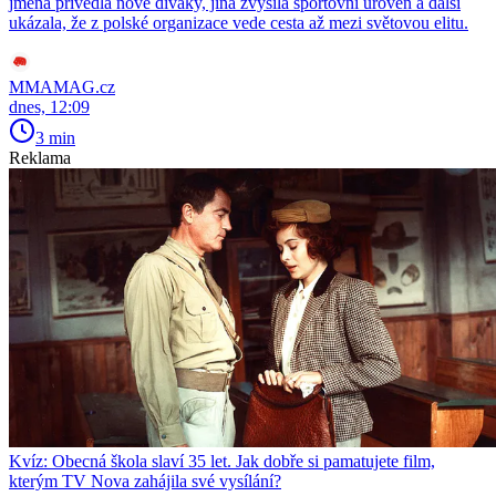
jména přivedla nové diváky, jiná zvýšila sportovní úroveň a další
ukázala, že z polské organizace vede cesta až mezi světovou elitu.
MMAMAG.cz
dnes, 12:09
3 min
Reklama
Kvíz: Obecná škola slaví 35 let. Jak dobře si pamatujete film,
kterým TV Nova zahájila své vysílání?