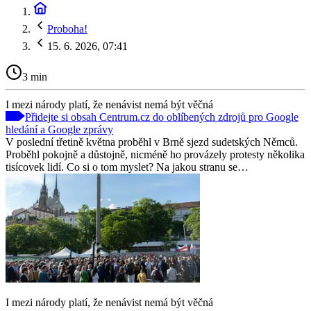
Proboha!
15. 6. 2026, 07:41
3 min
I mezi národy platí, že nenávist nemá být věčná
Přidejte si obsah Centrum.cz do oblíbených zdrojů pro Google
hledání a Google zprávy
V poslední třetině května proběhl v Brně sjezd sudetských Němců.
Proběhl pokojně a důstojně, nicméně ho provázely protesty několika
tisícovek lidí. Co si o tom myslet? Na jakou stranu se…
I mezi národy platí, že nenávist nemá být věčná