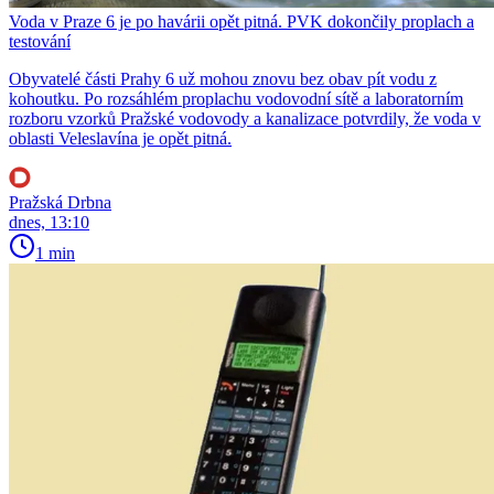
Voda v Praze 6 je po havárii opět pitná. PVK dokončily proplach a
testování
Obyvatelé části Prahy 6 už mohou znovu bez obav pít vodu z
kohoutku. Po rozsáhlém proplachu vodovodní sítě a laboratorním
rozboru vzorků Pražské vodovody a kanalizace potvrdily, že voda v
oblasti Veleslavína je opět pitná.
Pražská Drbna
dnes, 13:10
1 min