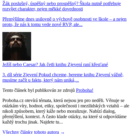
Žák poslušný, úspěšný nebo prospěšný? Škola nutně potřebuje
rozvíjet charakter, nejen měkké dovednosti
Přemýšlíme dnes usilovně o výchově osobnosti ve škole – a nejen
proto, že nás k tomu vede nové RVP, ale...
Ježíš nebo Caesar? Jak četli knihu Zjevení raní křesťané
3. díl série Zjevení Pokud chceme, bereme knihu Zjevení vážně,
musíme začít u faktu, který nám uniká,...
Tento článek byl publikován ze zdrojů
Proboha!
Proboha.cz otevírá témata, která nejsou jen pro neděli. Věnuje se
otázkám víry, hodnot, etiky, společnosti i mezilidských vztahů – ale
nikoli způsobem, který káže nebo moralizuje. Nabízí dialog,
přemýšlení, kontext. A často klade otázky, na které si odpovídáme
každý trochu jinak. Najdete tu...
Všechny články tohoto autora →