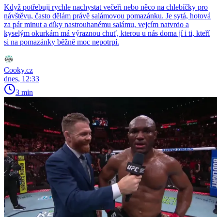
Když potřebuji rychle nachystat večeři nebo něco na chlebíčky pro
návštěvu, často dělám právě salámovou pomazánku. Je sytá, hotová
za pár minut a díky nastrouhanému salámu, vejcím natvrdo a
kyselým okurkám má výraznou chuť, kterou u nás doma jí i ti, kteří
si na pomazánky běžně moc nepotrpí.
Cooky.cz
dnes, 12:33
3 min