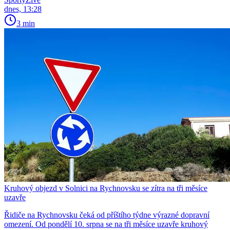
dnes, 13:28
3 min
Kruhový objezd v Solnici na Rychnovsku se zítra na tři měsíce
uzavře
Řidiče na Rychnovsku čeká od příštího týdne výrazné dopravní
omezení. Od pondělí 10. srpna se na tři měsíce uzavře kruhový