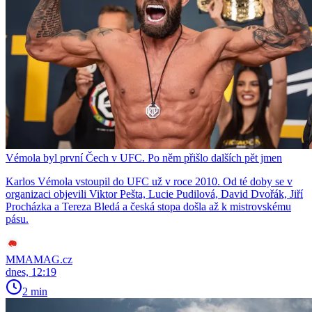
Vémola byl první Čech v UFC. Po něm přišlo dalších pět jmen
Karlos Vémola vstoupil do UFC už v roce 2010. Od té doby se v
organizaci objevili Viktor Pešta, Lucie Pudilová, David Dvořák, Jiří
Procházka a Tereza Bledá a česká stopa došla až k mistrovskému
pásu.
MMAMAG.cz
dnes, 12:19
2 min