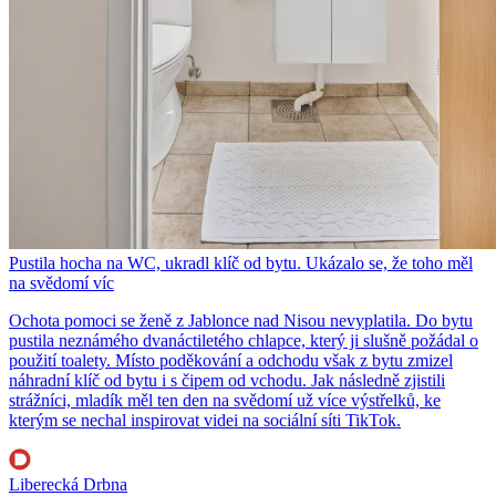
Pustila hocha na WC, ukradl klíč od bytu. Ukázalo se, že toho měl
na svědomí víc
Ochota pomoci se ženě z Jablonce nad Nisou nevyplatila. Do bytu
pustila neznámého dvanáctiletého chlapce, který ji slušně požádal o
použití toalety. Místo poděkování a odchodu však z bytu zmizel
náhradní klíč od bytu i s čipem od vchodu. Jak následně zjistili
strážníci, mladík měl ten den na svědomí už více výstřelků, ke
kterým se nechal inspirovat videi na sociální síti TikTok.
Liberecká Drbna