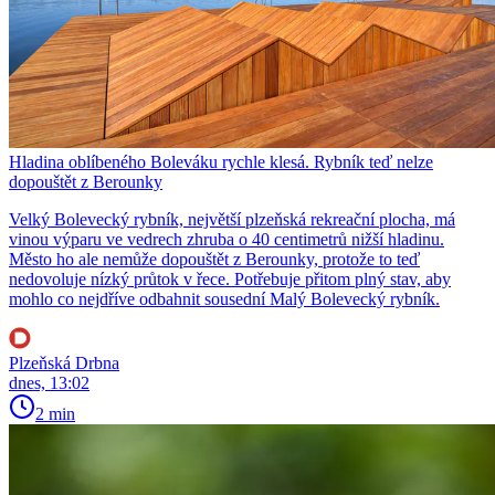
Hladina oblíbeného Boleváku rychle klesá. Rybník teď nelze
dopouštět z Berounky
Velký Bolevecký rybník, největší plzeňská rekreační plocha, má
vinou výparu ve vedrech zhruba o 40 centimetrů nižší hladinu.
Město ho ale nemůže dopouštět z Berounky, protože to teď
nedovoluje nízký průtok v řece. Potřebuje přitom plný stav, aby
mohlo co nejdříve odbahnit sousední Malý Bolevecký rybník.
Plzeňská Drbna
dnes, 13:02
2 min