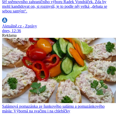
šéf sněmovního zahraničního výboru Radek Vondráček. Zda by
mohl kandidovat on, si rozmyslí, je to podle něj velká „debata se
sebou samým“.
Aktuálně.cz - Zprávy
dnes, 12:36
Reklama
Salámová pomazánka ze šunkového salámu a pomazánkového
másla: Výborná na svačinu i na chlebíčky