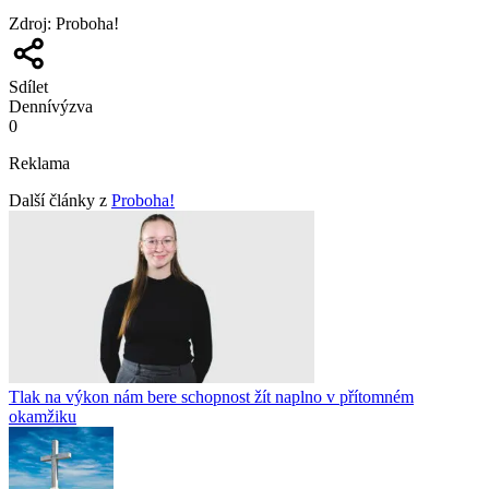
Zdroj
:
Proboha!
Sdílet
Denní
výzva
0
Reklama
Další články z
Proboha!
Tlak na výkon nám bere schopnost žít naplno v přítomném
okamžiku