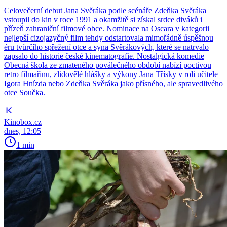
Celovečerní debut Jana Svěráka podle scénáře Zdeňka Svěráka
vstoupil do kin v roce 1991 a okamžitě si získal srdce diváků i
přízeň zahraniční filmové obce. Nominace na Oscara v kategorii
nejlepší cizojazyčný film tehdy odstartovala mimořádně úspěšnou
éru tvůrčího spřežení otce a syna Svěrákových, které se natrvalo
zapsalo do historie české kinematografie. Nostalgická komedie
Obecná škola ze zmateného poválečného období nabízí poctivou
retro filmařinu, zlidovělé hlášky a výkony Jana Třísky v roli učitele
Igora Hnízda nebo Zdeňka Svěráka jako přísného, ale spravedlivého
otce Součka.
Kinobox.cz
dnes, 12:05
1 min