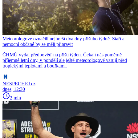
Meteorologové označili nejhorší dva dny příštího týdně. Staří a
nemocní občané by se měli připravit
ČHMÚ vydal předpověď na příští týden. Čekají nás poměrně
příjemné letní dny, v pondělí ale ještě meteorologové varují před
tropickými teplotami a bouřkami.
NESPECHEJ.cz
dnes, 12:30
2 min