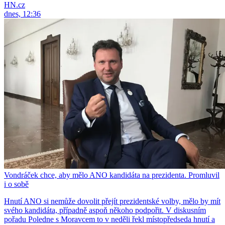
HN.cz
dnes, 12:36
Vondráček chce, aby mělo ANO kandidáta na prezidenta. Promluvil
i o sobě
Hnutí ANO si nemůže dovolit přejít prezidentské volby, mělo by mít
svého kandidáta, případně aspoň někoho podpořit. V diskusním
pořadu Poledne s Moravcem to v neděli řekl místopředseda hnutí a