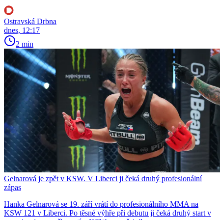
Ostravská Drbna
dnes, 12:17
2 min
Gelnarová je zpět v KSW. V Liberci ji čeká druhý profesionální
zápas
Hanka Gelnarová se 19. září vrátí do profesionálního MMA na
KSW 121 v Liberci. Po těsné výhře při debutu ji čeká druhý start v