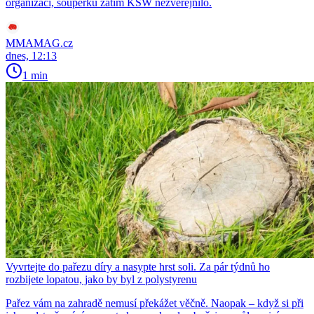
organizaci, soupeřku zatím KSW nezveřejnilo.
MMAMAG.cz
dnes, 12:13
1 min
Vyvrtejte do pařezu díry a nasypte hrst soli. Za pár týdnů ho
rozbijete lopatou, jako by byl z polystyrenu
Pařez vám na zahradě nemusí překážet věčně. Naopak – když si při