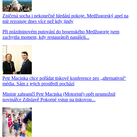
Zničená socha i nekonečné hledání pokoje. Medžugorský apel na
mír rezonuje dnes více než kdy jindy
Při prázdninovém putování do bosenského Medžugorje jsem
zachytila moment, kdy restaurátoři nanášeli...
Petr Macinka chce pořádat tiskové konference pro „alternativní“
média. Sám z jejich prostředí pochází
Ministr zahraničí Petr Macinka (Motoristé) opět neumožnil
novinářce Zdislavě Pokorné vstup na tiskovou...