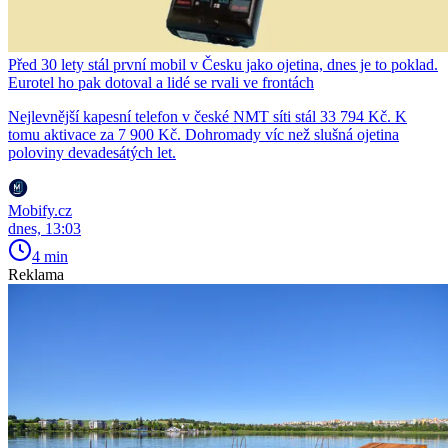
Před 30 lety stál první mobil v Česku jako ojetina, dnes je to poklad.
Eurotel ho pak dotoval a lidé se rvali ve frontách
Nejlevnější kapesní telefon v české NMT síti stál 33 794 Kč. K
tomu aktivace za 7 900 Kč. Dohromady víc než slušná ojetina
poloviny devadesátých let.
Mobify.cz
dnes, 13:03
4 min
Reklama