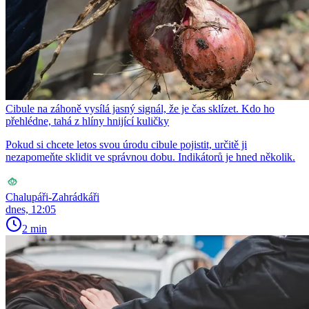
Cibule na záhoně vysílá jasný signál, že je čas sklízet. Kdo ho
přehlédne, tahá z hlíny hnijící kuličky
Pokud si chcete letos svou úrodu cibule pojistit, určitě ji
nezapomeňte sklidit ve správnou dobu. Indikátorů je hned několik.
Chalupáři-Zahrádkáři
dnes, 12:05
2 min