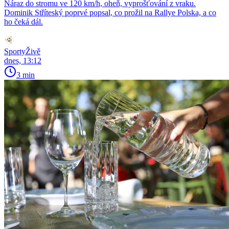
Náraz do stromu ve 120 km/h, oheň, vyprošťování z vraku.
Dominik Stříteský poprvé popsal, co prožil na Rallye Polska, a co
ho čeká dál.
SportyŽivě
dnes, 13:12
3 min