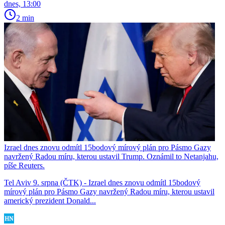
dnes, 13:00
2 min
Izrael dnes znovu odmítl 15bodový mírový plán pro Pásmo Gazy
navržený Radou míru, kterou ustavil Trump. Oznámil to Netanjahu,
píše Reuters.
Tel Aviv 9. srpna (ČTK) - Izrael dnes znovu odmítl 15bodový
mírový plán pro Pásmo Gazy navržený Radou míru, kterou ustavil
americký prezident Donald...