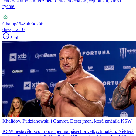
jeho odstraňování vezmete k ruce docela obyčejnou sůl, zmizí
rychle.
Chalupáři-Zahrádkáři
dnes, 12:10
2 min
Khalidov, Pudzianowski i Gamrot. Deset jmen, která změnila KSW
KSW nestavělo svou pozici jen na pásech a velkých halách. Některá