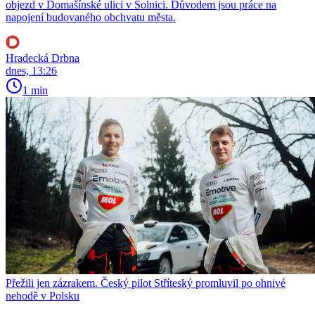
objezd v Domašínské ulici v Solnici. Důvodem jsou práce na
napojení budovaného obchvatu města.
Hradecká Drbna
dnes, 13:26
1 min
Přežili jen zázrakem. Český pilot Stříteský promluvil po ohnivé
nehodě v Polsku