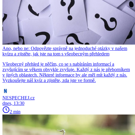
Ano, nebo ne: Odpovězte správně na jednoduché otázky v našem
kvízu a zjistěte, jak jste na tom s všeobecným přehledem
Všeobecný přehled je něčím, co se s nabíráním informací a
zvyšujícím se věkem obvykle zvyšuje. Každý z nás je přeborníkem
v jiných oblastech. Některé informace by ale měl mít každý z nás.
Vyzkoušejte náš kvíz a zjistěte, zda jste ve formě.
NESPECHEJ.cz
dnes, 13:30
2 min