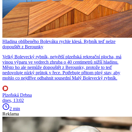
Hladina oblíbeného Boleváku rychle klesá. Rybník teď nelze
dopouštět z Berounky
Velký Bolevecký rybník, největší plzeňská rekreační plocha, má
vinou výparu ve vedrech zhruba o 40 centimetrů nižší hladinu.
Město ho ale nemůže dopouštět z Berounky, protože to teď
nedovoluje nízký průtok v řece. Potřebuje přitom plný stav, aby
mohlo co nejdříve odbahnit sousední Malý Bolevecký rybník.
Plzeňská Drbna
dnes, 13:02
2 min
Reklama