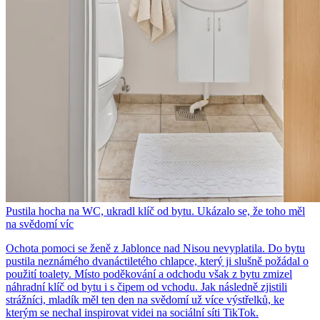
Pustila hocha na WC, ukradl klíč od bytu. Ukázalo se, že toho měl
na svědomí víc
Ochota pomoci se ženě z Jablonce nad Nisou nevyplatila. Do bytu
pustila neznámého dvanáctiletého chlapce, který ji slušně požádal o
použití toalety. Místo poděkování a odchodu však z bytu zmizel
náhradní klíč od bytu i s čipem od vchodu. Jak následně zjistili
strážníci, mladík měl ten den na svědomí už více výstřelků, ke
kterým se nechal inspirovat videi na sociální síti TikTok.