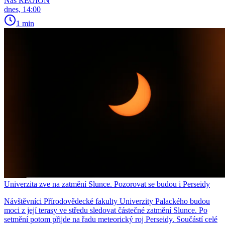
Náš REGION
dnes, 14:00
1 min
Univerzita zve na zatmění Slunce. Pozorovat se budou i Perseidy
Návštěvníci Přírodovědecké fakulty Univerzity Palackého budou
moci z její terasy ve středu sledovat částečné zatmění Slunce. Po
setmění potom přijde na řadu meteorický roj Perseidy. Součástí celé