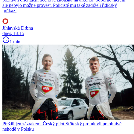
ale nebylo možné provést. Policisté mu také zadrželi řidičský
průkaz.
Jihlavská Drbna
dnes, 13:15
1 min
Přežili jen zázrakem. Český pilot Stříteský promluvil po ohnivé
nehodě v Polsku