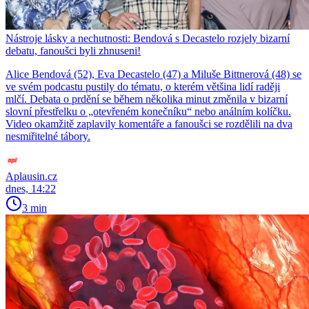
Nástroje lásky a nechutnosti: Bendová s Decastelo rozjely bizarní
debatu, fanoušci byli zhnuseni!
Alice Bendová (52), Eva Decastelo (47) a Miluše Bittnerová (48) se
ve svém podcastu pustily do tématu, o kterém většina lidí raději
mlčí. Debata o prdění se během několika minut změnila v bizarní
slovní přestřelku o „otevřeném konečníku“ nebo análním kolíčku.
Video okamžitě zaplavily komentáře a fanoušci se rozdělili na dva
nesmiřitelné tábory.
Aplausin.cz
dnes, 14:22
3 min