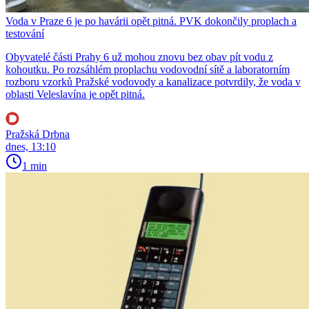
Voda v Praze 6 je po havárii opět pitná. PVK dokončily proplach a
testování
Obyvatelé části Prahy 6 už mohou znovu bez obav pít vodu z
kohoutku. Po rozsáhlém proplachu vodovodní sítě a laboratorním
rozboru vzorků Pražské vodovody a kanalizace potvrdily, že voda v
oblasti Veleslavína je opět pitná.
Pražská Drbna
dnes, 13:10
1 min