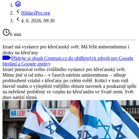
HlídacíPes.org
4. 6. 2026, 09:30
6 min
Izrael má vyslance pro křesťanský svět. Má řešit antisemitismus i
útoky na křesťany
Přidejte si obsah Centrum.cz do oblíbených zdrojů pro Google
hledání a Google zprávy
Izrael jmenoval svého zvláštního vyslance pro křesťanský svět.
Mimo jiné si od toho – v časech nárůstu antisemitismu – slibuje
prohloubení vztahů s křesťany po celém světě. Kritici v tom vidí
hlavně snahu o vylepšení vnějšího obrazu navenek a poukazují spíše
na neřešené problémy ve vztahu ke křesťanům ve Svaté zemi. Svět
dnes nabízí různá