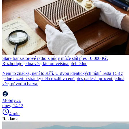
Staré tranzistorové rádio z půdy může stát přes 10 000 Kč.
Rozhoduje jedna věc, kterou většina přehlédne
Není to značka, není to stáří. U dvou identických rádií Tesla T58 z
jedné inzertní stránky dělá rozdíl v ceně přes padesát procent jediná
věc, původní barva.
Mobify.cz
dnes, 14:12
4 min
Reklama