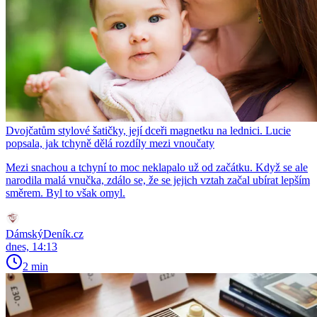
Dvojčatům stylové šatičky, její dceři magnetku na lednici. Lucie
popsala, jak tchyně dělá rozdíly mezi vnoučaty
Mezi snachou a tchyní to moc neklapalo už od začátku. Když se ale
narodila malá vnučka, zdálo se, že se jejich vztah začal ubírat lepším
směrem. Byl to však omyl.
DámskýDeník.cz
dnes, 14:13
2 min