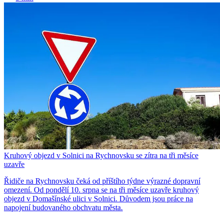
Kruhový objezd v Solnici na Rychnovsku se zítra na tři měsíce
uzavře
Řidiče na Rychnovsku čeká od příštího týdne výrazné dopravní
omezení. Od pondělí 10. srpna se na tři měsíce uzavře kruhový
objezd v Domašínské ulici v Solnici. Důvodem jsou práce na
napojení budovaného obchvatu města.