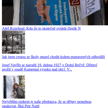
Aleš Rozehnal: Kdo že to skutečně ovládá Deník N
Jak jsem cestou ze školy musel chodit kolem popravených odbojářů
Josef Vavřín se narodil 19. dubna 1927 v Dolní Bečvě. Dětství
prožil v osadě Kamenná vysoko nad obcí. V...
Největším rizikem je naše představa, že se dějiny nemohou
opakovat, říká Petr Nutil