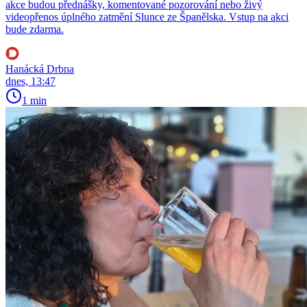
akce budou přednášky, komentované pozorování nebo živý
videopřenos úplného zatmění Slunce ze Španělska. Vstup na akci
bude zdarma.
Hanácká Drbna
dnes, 13:47
1 min