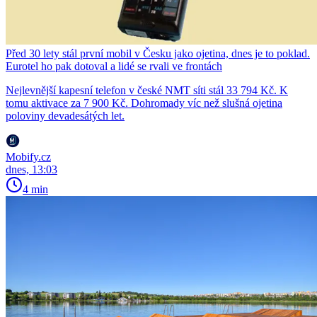
Před 30 lety stál první mobil v Česku jako ojetina, dnes je to poklad.
Eurotel ho pak dotoval a lidé se rvali ve frontách
Nejlevnější kapesní telefon v české NMT síti stál 33 794 Kč. K
tomu aktivace za 7 900 Kč. Dohromady víc než slušná ojetina
poloviny devadesátých let.
Mobify.cz
dnes, 13:03
4 min