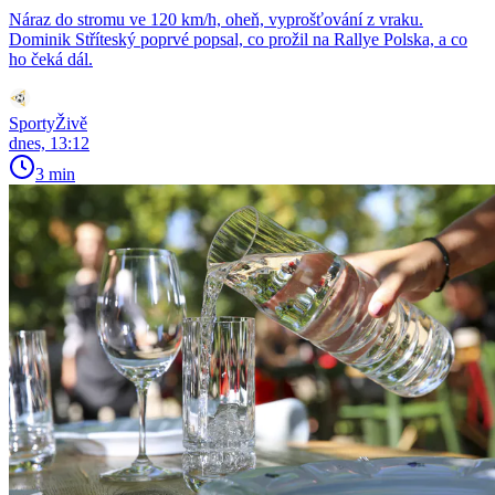
Náraz do stromu ve 120 km/h, oheň, vyprošťování z vraku.
Dominik Stříteský poprvé popsal, co prožil na Rallye Polska, a co
ho čeká dál.
SportyŽivě
dnes, 13:12
3 min