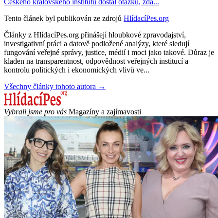
Českého královského institutu dostal otázku, zda...
Tento článek byl publikován ze zdrojů
HlídacíPes.org
Články z HlídacíPes.org přinášejí hloubkové zpravodajství,
investigativní práci a datově podložené analýzy, které sledují
fungování veřejné správy, justice, médií i moci jako takové. Důraz je
kladen na transparentnost, odpovědnost veřejných institucí a
kontrolu politických i ekonomických vlivů ve...
Všechny články tohoto autora →
Vybrali jsme pro vás
Magazíny a zajímavosti