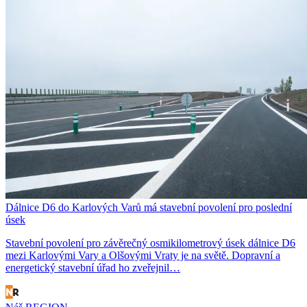
Dálnice D6 do Karlových Varů má stavební povolení pro poslední
úsek
Stavební povolení pro závěrečný osmikilometrový úsek dálnice D6
mezi Karlovými Vary a Olšovými Vraty je na světě. Dopravní a
energetický stavební úřad ho zveřejnil…