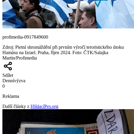
profimedia-0917849600
Zdroj
:
Pietní shromáždění při prvním výročí teroristického útoku
Hamásu na Izrael. Praha, říjen 2024. Foto: ČTK/Salajka
Martin/Profimedia
Sdílet
Denní
výzva
0
Reklama
Další články z
HlídacíPes.org