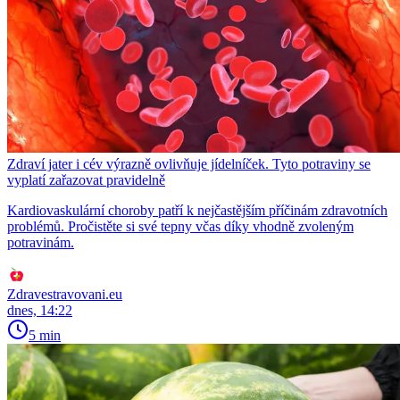
Zdraví jater i cév výrazně ovlivňuje jídelníček. Tyto potraviny se
vyplatí zařazovat pravidelně
Kardiovaskulární choroby patří k nejčastějším příčinám zdravotních
problémů. Pročistěte si své tepny včas díky vhodně zvoleným
potravinám.
Zdravestravovani.eu
dnes, 14:22
5 min