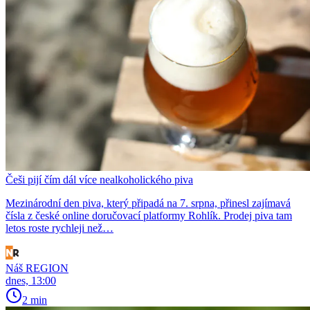
Češi pijí čím dál více nealkoholického piva
Mezinárodní den piva, který připadá na 7. srpna, přinesl zajímavá
čísla z české online doručovací platformy Rohlík. Prodej piva tam
letos roste rychleji než…
Náš REGION
dnes, 13:00
2 min