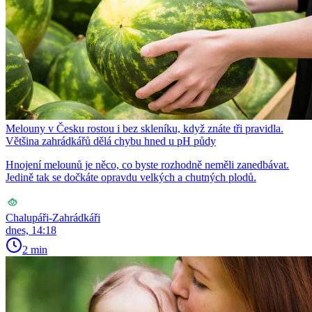
Melouny v Česku rostou i bez skleníku, když znáte tři pravidla.
Většina zahrádkářů dělá chybu hned u pH půdy
Hnojení melounů je něco, co byste rozhodně neměli zanedbávat.
Jedině tak se dočkáte opravdu velkých a chutných plodů.
Chalupáři-Zahrádkáři
dnes, 14:18
2 min