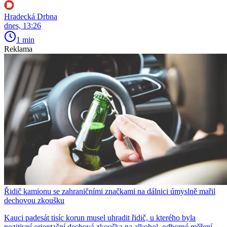
Hradecká Drbna
dnes, 13:26
1 min
Reklama
Řidič kamionu se zahraničními značkami na dálnici úmyslně mařil
dechovou zkoušku
Kauci padesát tisíc korun musel uhradit řidič, u kterého byla
pozitivní orientační dechová zkouška na alkohol, odborné měření