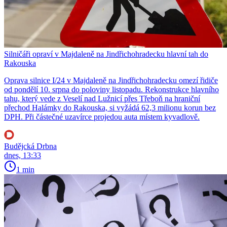
Silničáři opraví v Majdaleně na Jindřichohradecku hlavní tah do
Rakouska
Oprava silnice I/24 v Majdaleně na Jindřichohradecku omezí řidiče
od pondělí 10. srpna do poloviny listopadu. Rekonstrukce hlavního
tahu, který vede z Veselí nad Lužnicí přes Třeboň na hraniční
přechod Halámky do Rakouska, si vyžádá 62,3 milionu korun bez
DPH. Při částečné uzavírce projedou auta místem kyvadlově.
Budějcká Drbna
dnes, 13:33
1 min