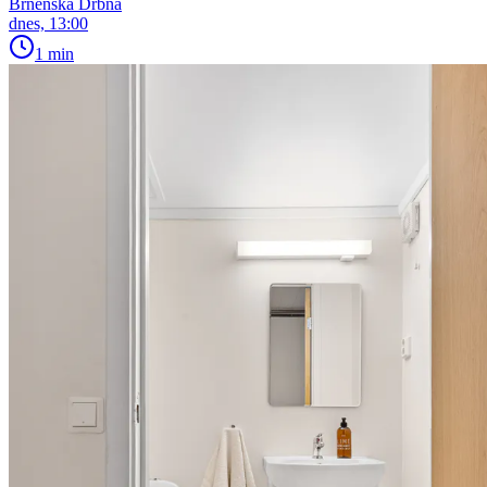
Brněnská Drbna
dnes, 13:00
1 min