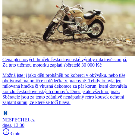
Cena plechových hraček československé výroby raketově stoupá.
Za tuto titěrnou motorku zaplatí sběratelé 30 000 Kč
Možná jste ji jako děti proháněli po koberci v obýváku, nebo tiše
obdivovali na poličce u dědečka v pracovně. Tehdy to byla jen
milovaná hračka či vkusná dekorace za pár korun, která dotvářela
kouzlo československých domovů. Dnes je ale všechno jinak.
Sběratelé jsou za tento zdánlivě nenápadný retro kousek ochotni
zaplatit sumu, ze které se točí hlava.
NESPECHEJ.cz
dnes, 13:30
3 min