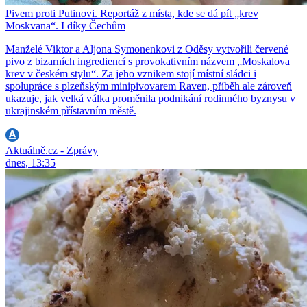
Pivem proti Putinovi. Reportáž z místa, kde se dá pít „krev
Moskvana“. I díky Čechům
Manželé Viktor a Aljona Symonenkovi z Oděsy vytvořili červené
pivo z bizarních ingrediencí s provokativním názvem „Moskalova
krev v českém stylu“. Za jeho vznikem stojí místní sládci i
spolupráce s plzeňským minipivovarem Raven, příběh ale zároveň
ukazuje, jak velká válka proměnila podnikání rodinného byznysu v
ukrajinském přístavním městě.
Aktuálně.cz - Zprávy
dnes, 13:35