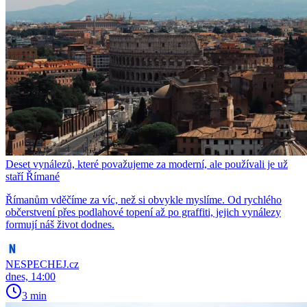
Deset vynálezů, které považujeme za moderní, ale používali je už
staří Římané
Římanům vděčíme za víc, než si obvykle myslíme. Od rychlého
občerstvení přes podlahové topení až po graffiti, jejich vynálezy
formují náš život dodnes.
NESPECHEJ.cz
dnes, 14:00
3 min