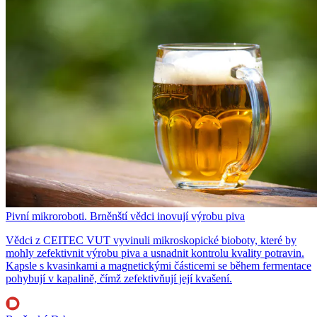
Pivní mikroroboti. Brněnští vědci inovují výrobu piva
Vědci z CEITEC VUT vyvinuli mikroskopické bioboty, které by
mohly zefektivnit výrobu piva a usnadnit kontrolu kvality potravin.
Kapsle s kvasinkami a magnetickými částicemi se během fermentace
pohybují v kapalině, čímž zefektivňují její kvašení.