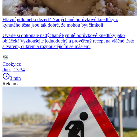
Hlavní jídlo nebo dezert? Nadýchané borůvkové knedlíky z
kynutého těsta jsou tak dobré, že mohou být čímkoli
Uvařte si dokonale nadýchané kynuté borůvkové knedlíky jako
obláček! Vyzkoušejte jednoduchý a prověřený recept na vláčné těsto
s tvarem, cukrem a rozpouštějícím se máslem.
Cooky.cz
dnes, 13:34
3 min
Reklama