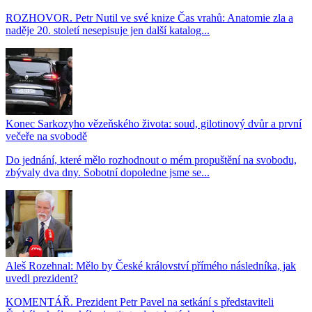
ROZHOVOR. Petr Nutil ve své knize Čas vrahů: Anatomie zla a
naděje 20. století nesepisuje jen další katalog...
Konec Sarkozyho vězeňského života: soud, gilotinový dvůr a první
večeře na svobodě
Do jednání, které mělo rozhodnout o mém propuštění na svobodu,
zbývaly dva dny. Sobotní dopoledne jsme se...
Aleš Rozehnal: Mělo by České království přímého následníka, jak
uvedl prezident?
KOMENTÁŘ. Prezident Petr Pavel na setkání s představiteli