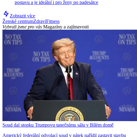
postavu a je ideální i pro ženy po padesátce
Zobrazit více
Ženské centrum
Zdraví
Fitness
Vybrali jsme pro vás
Magazíny a zajímavosti
Soud dal stopku Trumpovu tanečnímu sálu v Bílém domě
Americký federální odvolací soud v pátek nařídil zastavit stavbu