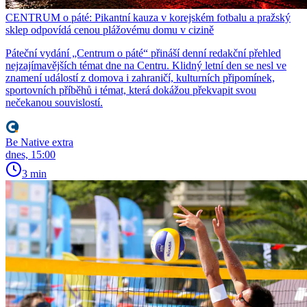
CENTRUM o páté: Pikantní kauza v korejském fotbalu a pražský
sklep odpovídá cenou plážovému domu v cizině
Páteční vydání „Centrum o páté“ přináší denní redakční přehled
nejzajímavějších témat dne na Centru. Klidný letní den se nesl ve
znamení událostí z domova i zahraničí, kulturních připomínek,
sportovních příběhů i témat, která dokážou překvapit svou
nečekanou souvislostí.
Be Native extra
dnes, 15:00
3 min