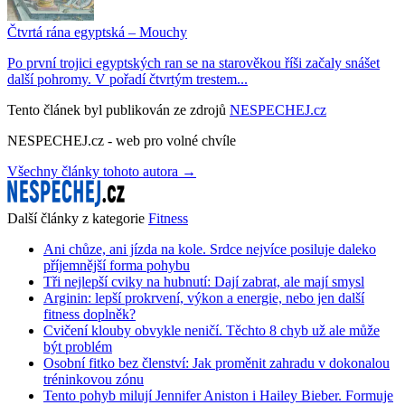
Čtvrtá rána egyptská – Mouchy
Po první trojici egyptských ran se na starověkou říši začaly snášet
další pohromy. V pořadí čtvrtým trestem...
Tento článek byl publikován ze zdrojů
NESPECHEJ.cz
NESPECHEJ.cz - web pro volné chvíle
Všechny články tohoto autora →
Další články z kategorie
Fitness
Ani chůze, ani jízda na kole. Srdce nejvíce posiluje daleko
příjemnější forma pohybu
Tři nejlepší cviky na hubnutí: Dají zabrat, ale mají smysl
Arginin: lepší prokrvení, výkon a energie, nebo jen další
fitness doplněk?
Cvičení klouby obvykle neničí. Těchto 8 chyb už ale může
být problém
Osobní fitko bez členství: Jak proměnit zahradu v dokonalou
tréninkovou zónu
Tento pohyb milují Jennifer Aniston i Hailey Bieber. Formuje