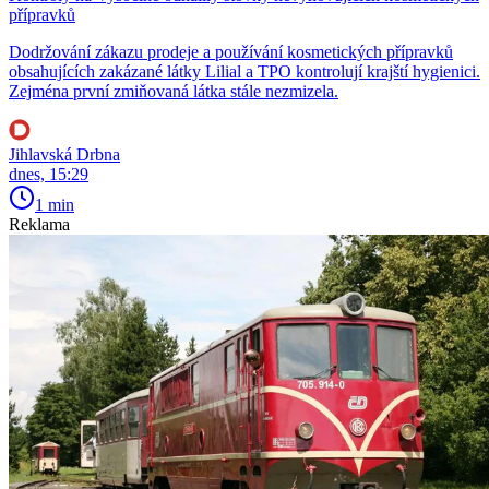
přípravků
Dodržování zákazu prodeje a používání kosmetických přípravků
obsahujících zakázané látky Lilial a TPO kontrolují krajští hygienici.
Zejména první zmiňovaná látka stále nezmizela.
Jihlavská Drbna
dnes, 15:29
1 min
Reklama