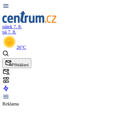
pátek 7. 8.
pá 7. 8.
26°C
Přihlášení
Reklama