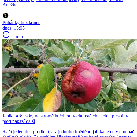
Anežka.
Pohádky bez konce
dnes, 15:05
11 min
Jablka a švestky na stromě hnědnou v chumáčích. Jeden plesnivý
plod nakazí další
Stačí jeden den prodlení, a z jednoho hnědého jablka je celý chumáč