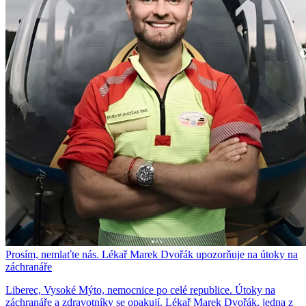
Prosím, nemlaťte nás. Lékař Marek Dvořák upozorňuje na útoky na
záchranáře
Liberec, Vysoké Mýto, nemocnice po celé republice. Útoky na
záchranáře a zdravotníky se opakují. Lékař Marek Dvořák, jedna z