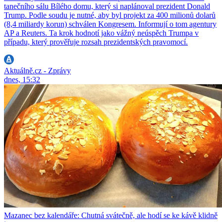
tanečního sálu Bílého domu, který si naplánoval prezident Donald
Trump. Podle soudu je nutné, aby byl projekt za 400 milionů dolarů
(8,4 miliardy korun) schválen Kongresem. Informují o tom agentury
AP a Reuters. Ta krok hodnotí jako vážný neúspěch Trumpa v
případu, který prověřuje rozsah prezidentských pravomocí.
Aktuálně.cz - Zprávy
dnes, 15:32
Mazanec bez kalendáře: Chutná svátečně, ale hodí se ke kávě klidně