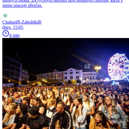
shnilých plodů. Za rychlým šířením stojí houbová choroba, která v
srpnu pracuje přesčas.
Chalupáři-Zahrádkáři
dnes, 15:05
4 min