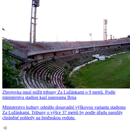
Zbrojovka musí snížit tribuny Za Lužánkami o 9 metrů. Podle
ministerstva stadion kazí panorama Brna
Ministerstvo kultury odmítlo dosavadní výškovou variantu stadionu
Za Lužánkami. Tribuny o výšce 37 metrů by podle úřadu narušily
chráněné pohledy na brněnskou vedutu.