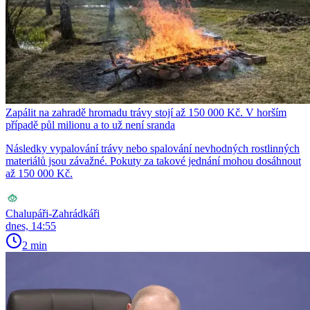
Zapálit na zahradě hromadu trávy stojí až 150 000 Kč. V horším
případě půl milionu a to už není sranda
Následky vypalování trávy nebo spalování nevhodných rostlinných
materiálů jsou závažné. Pokuty za takové jednání mohou dosáhnout
až 150 000 Kč.
Chalupáři-Zahrádkáři
dnes, 14:55
2 min