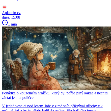
Aplausin.cz
dnes, 15:08
1 min
Pohádka o kouzelném hrníčku, který byl pořád plný kakaa a nechtěl
zůstat jen na poličce
V jedné vesnici pod lesem, kde v zimě sníh přikrýval střechy tak
pečlivě, jako by je někdo balil do peřiny, žila holčička jménem