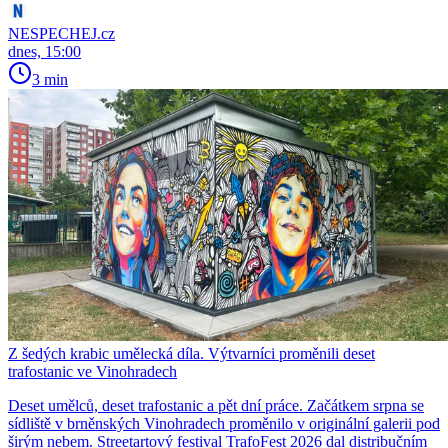
NESPECHEJ.cz
dnes, 15:00
3 min
Z šedých krabic umělecká díla. Výtvarníci proměnili deset
trafostanic ve Vinohradech
Deset umělců, deset trafostanic a pět dní práce. Začátkem srpna se
sídliště v brněnských Vinohradech proměnilo v originální galerii pod
širým nebem. Streetartový festival TrafoFest 2026 dal distribučním