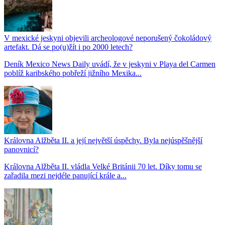
V mexické jeskyni objevili archeologové neporušený čokoládový
artefakt. Dá se po(u)žít i po 2000 letech?
Deník Mexico News Daily uvádí, že v jeskyni v Playa del Carmen
poblíž karibského pobřeží jižního Mexika...
Královna Alžběta II. a její největší úspěchy. Byla nejúspěšnější
panovnicí?
Královna Alžběta II. vládla Velké Británii 70 let. Díky tomu se
zařadila mezi nejdéle panující krále a...