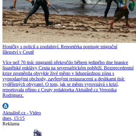
Honičky s policií a zoufalství. Reportérka popisuje migrační
šílenství v Ceutě
Více než 70 tisíc migrantů překročilo během jediného dne hranice
španělské enklávy Ceuta na severoafrickém pobřeží. Bezprecedentní
krize proměnila obvykle živé město v liduprázdnou zónu s
vyprodanými obchody, zavřenými restauracemi a desítkami tisíc
vyděšených obyvatel. O tom, jak se město vyrovnává s krizí,
reportovala přímo z Ceuty redaktorka Aktuálně.cz Veronika
Rodriguez.
Aktuálně.cz - Video
dnes, 15:15
Reklama