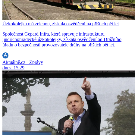
Úzkokolejka má zelenou, získala osvědčení na příštích pět let
Společnost Gepard Infra, která spravuje infrastrukturu
jindřichohradecké úzkokolejky, získala osvědčení od Drážního
úřadu o bezpečnosti provozovatele dráhy na příštích pět let.
Aktuálně.cz - Zprávy
dnes, 15:29