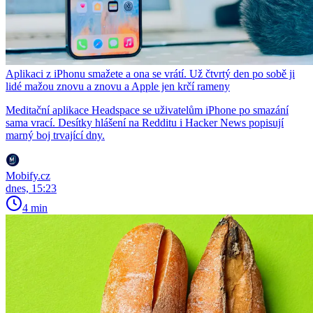
Aplikaci z iPhonu smažete a ona se vrátí. Už čtvrtý den po sobě ji
lidé mažou znovu a znovu a Apple jen krčí rameny
Meditační aplikace Headspace se uživatelům iPhone po smazání
sama vrací. Desítky hlášení na Redditu i Hacker News popisují
marný boj trvající dny.
Mobify.cz
dnes, 15:23
4 min