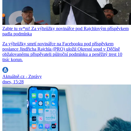
Zabte tu sv*ni! Za výhrůžky novinářce pod Rajchlovým příspěvkem
padla podmínka
Za výhrůžky smrtí novinářce na Facebooku pod příspěvkem
poslance Jindřicha Rajchla (PRO) uložil Okresní soud v Děčíně
obžalovanému přispěvateli půlroční podmínku a peněžitý trest 10
tisíc korun.
Aktuálně.cz - Zprávy
dnes, 15:28