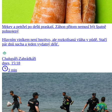
Mrkev a petržel po dešti praskají. Záhon přitom nemusí být špatně
pohnojený
Hlavním viníkem není hnojivo, ale rozkolísaná vláha v půdě. Stačí
pár dnů sucha a jeden vydatný déšť.
Chalupáři-Zahrádkáři
dnes, 15:18
3 min