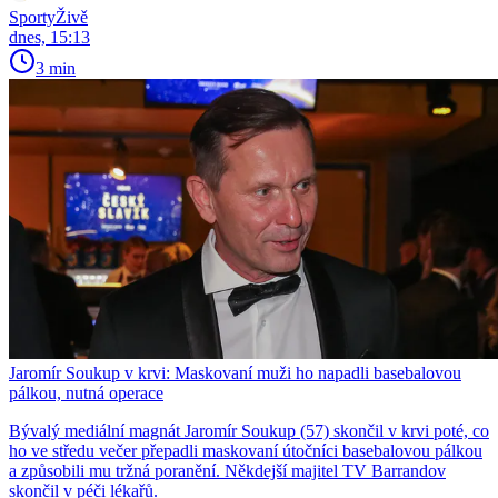
SportyŽivě
dnes, 15:13
3 min
Jaromír Soukup v krvi: Maskovaní muži ho napadli basebalovou
pálkou, nutná operace
Bývalý mediální magnát Jaromír Soukup (57) skončil v krvi poté, co
ho ve středu večer přepadli maskovaní útočníci basebalovou pálkou
a způsobili mu tržná poranění. Někdejší majitel TV Barrandov
skončil v péči lékařů.