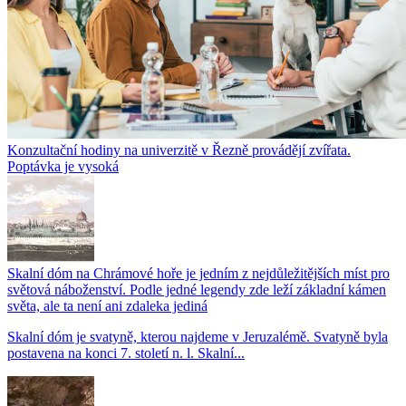
Konzultační hodiny na univerzitě v Řezně provádějí zvířata.
Poptávka je vysoká
Skalní dóm na Chrámové hoře je jedním z nejdůležitějších míst pro
světová náboženství. Podle jedné legendy zde leží základní kámen
světa, ale ta není ani zdaleka jediná
Skalní dóm je svatyně, kterou najdeme v Jeruzalémě. Svatyně byla
postavena na konci 7. století n. l. Skalní...