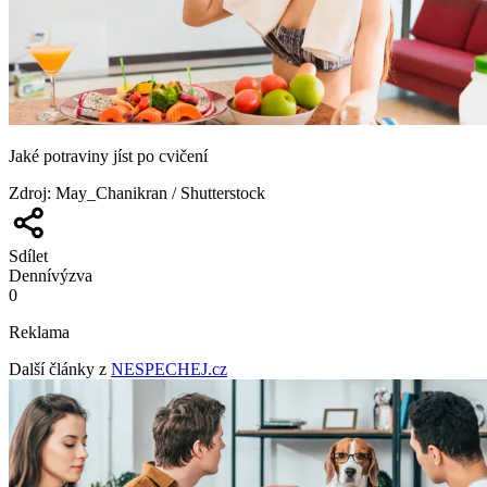
Jaké potraviny jíst po cvičení
Zdroj
:
May_Chanikran / Shutterstock
Sdílet
Denní
výzva
0
Reklama
Další články z
NESPECHEJ.cz