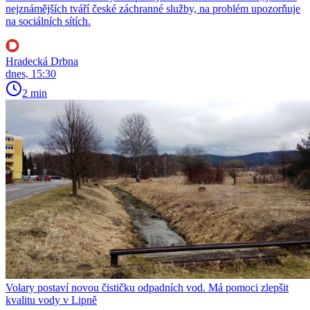
nejznámějších tváří české záchranné služby, na problém upozorňuje
na sociálních sítích.
Hradecká Drbna
dnes, 15:30
2 min
Volary postaví novou čističku odpadních vod. Má pomoci zlepšit
kvalitu vody v Lipně