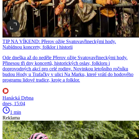
TIP NA VÍKEND: Přerov ožije Svatovavřineckými hody.
Nabídnou koncerty, folklor i historii
Ode dneška až do neděle Přerov ožije Svatovavřineckými hody.
Přinesou tři dny koncertů, historických oslav, folkloru i
doprovodných akcí pro celé rodiny. Novinkou letošního ročníku
budou Hody u Trafačky v ulici Na Marku, které vrátí do hodového
programu lidové tradice, kroje a folklor.
Hanácká Drbna
dnes, 15:04
1 min
Reklama