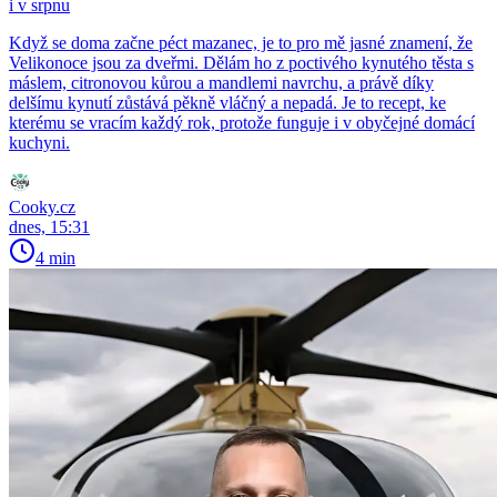
i v srpnu
Když se doma začne péct mazanec, je to pro mě jasné znamení, že
Velikonoce jsou za dveřmi. Dělám ho z poctivého kynutého těsta s
máslem, citronovou kůrou a mandlemi navrchu, a právě díky
delšímu kynutí zůstává pěkně vláčný a nepadá. Je to recept, ke
kterému se vracím každý rok, protože funguje i v obyčejné domácí
kuchyni.
Cooky.cz
dnes, 15:31
4 min