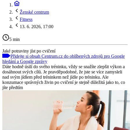
Ženské centrum
Fitness
13. 6. 2026, 17:00
5 min
Jaké potraviny jíst po cvičení
Přidejte si obsah Centrum.cz do oblíbených zdrojů pro Google
hledání a Google zprávy
Dáte hodně úsilí do svého tréninku, vždy se snažíte zlepšit výkon a
dosáhnout svých cílů. Je pravděpodobné, že jste se více zamysleli
nad svým jídlem před tréninkem než jídle po tréninku. Ale
konzumace správných živin po cvičení je stejně důležitá jako to, co
jíte předtím