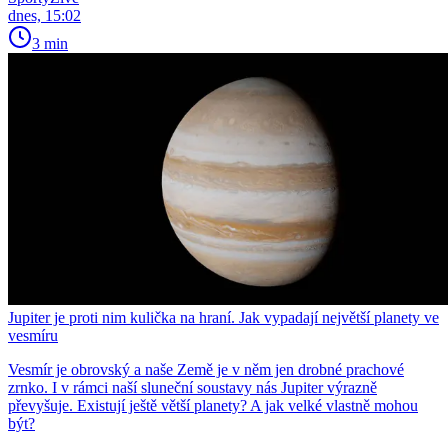
dnes, 15:02
3 min
Jupiter je proti nim kulička na hraní. Jak vypadají největší planety ve
vesmíru
Vesmír je obrovský a naše Země je v něm jen drobné prachové
zrnko. I v rámci naší sluneční soustavy nás Jupiter výrazně
převyšuje. Existují ještě větší planety? A jak velké vlastně mohou
být?