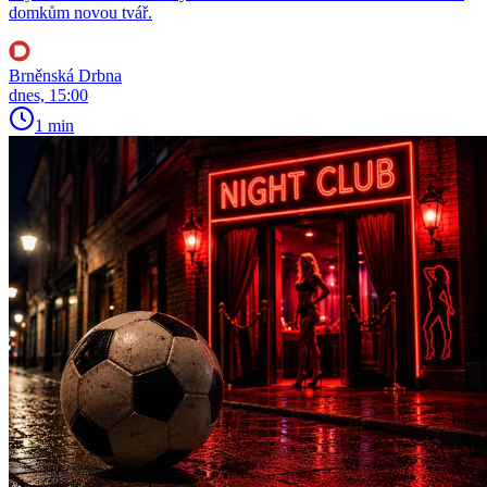
domkům novou tvář.
Brněnská Drbna
dnes, 15:00
1 min