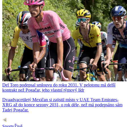
Del Toro podepsal smlouvu do roku 2031. V pelotonu má delší
kontrakt než Pogačar, jeho vlastní týmový lídr
Dvaadvacetiletý Mexičan si zajistil místo v UAE Team Emirates-
XRG až do konce sezony 2031, o rok déle, než má podepsáno sám
Tadej Pogačar.
SportyŽivě