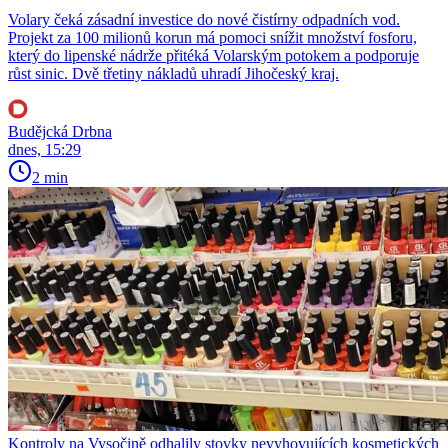
Volary čeká zásadní investice do nové čistírny odpadních vod.
Projekt za 100 milionů korun má pomoci snížit množství fosforu,
který do lipenské nádrže přitéká Volarským potokem a podporuje
růst sinic. Dvě třetiny nákladů uhradí Jihočeský kraj.
Budějcká Drbna
dnes, 15:29
2 min
Kontroly na Vysočině odhalily stovky nevyhovujících kosmetických