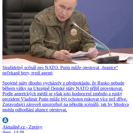
Strašidelný scénář pro NATO. Putin může otestovat „hranice“
nečekaně brzy, tvrdí agenti
Spojené státy dlouho vycházely z předpokladu, že Rusko nebude
během války na Ukrajině členské státy NATO příliš provokovat.
Podle amerických médií se však toto hodnocení změnilo a ruský
prezident Vladimir Putin může být ochoten riskovat více než dříve.
Zpravodajci zároveň upozorňují na několik scénářů, jak by Moskva
mohla odhodlání aliance otestovat.
Aktuálně.cz - Zprávy
dnes, 14:49