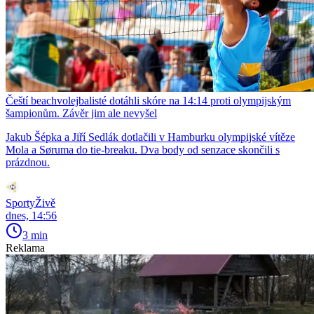
Čeští beachvolejbalisté dotáhli skóre na 14:14 proti olympijským
šampionům. Závěr jim ale nevyšel
Jakub Šépka a Jiří Sedlák dotlačili v Hamburku olympijské vítěze
Mola a Søruma do tie-breaku. Dva body od senzace skončili s
prázdnou.
SportyŽivě
dnes, 14:56
3 min
Reklama