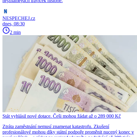
nejznámějších traviček historie.
NESPECHEJ.cz
dnes, 08:30
2 min
Stát vyhlásil nové dotace. Češi mohou žádat až o 289 000 Kč
Ztráta zaměstnání nemusí znamenat katastrofu. Zkušení
profesionálové mohou díky státní podpoře proměnit nucený konec v