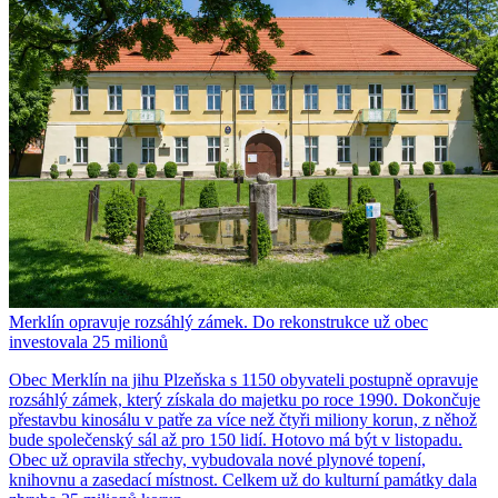
Merklín opravuje rozsáhlý zámek. Do rekonstrukce už obec
investovala 25 milionů
Obec Merklín na jihu Plzeňska s 1150 obyvateli postupně opravuje
rozsáhlý zámek, který získala do majetku po roce 1990. Dokončuje
přestavbu kinosálu v patře za více než čtyři miliony korun, z něhož
bude společenský sál až pro 150 lidí. Hotovo má být v listopadu.
Obec už opravila střechy, vybudovala nové plynové topení,
knihovnu a zasedací místnost. Celkem už do kulturní památky dala