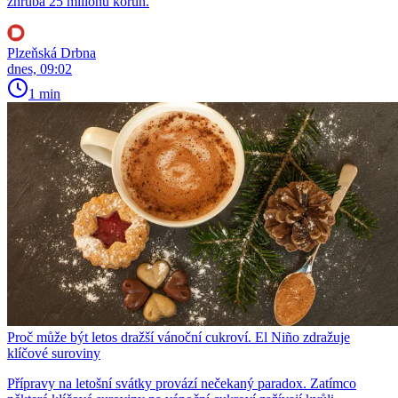
zhruba 25 milionů korun.
Plzeňská Drbna
dnes, 09:02
1 min
Proč může být letos dražší vánoční cukroví. El Niño zdražuje
klíčové suroviny
Přípravy na letošní svátky provází nečekaný paradox. Zatímco