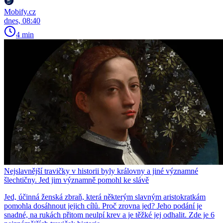
Mobify.cz
dnes, 08:40
4 min
Nejslavnější travičky v historii byly královny a jiné významné
šlechtičny. Jed jim významně pomohl ke slávě
Jed, účinná ženská zbraň, která některým slavným aristokratkám
pomohla dosáhnout jejich cílů. Proč zrovna jed? Jeho podání je
snadné, na rukách přitom neulpí krev a je těžké jej odhalit. Zde je 6