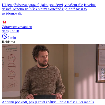
Už jen představa parazitů, jako jsou červi, v našem těle je velmi
děsivá. Mnoho lidí však s nimi skutečně žije, aniž by si to
uvědomovali.
Zdravestravovani.eu
dnes, 09:18
2 min
Reklama
Adrianu podvedl, pak ji chtěl zpátky. Eddie teď v Ulici randí s