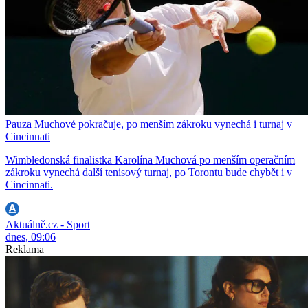
Pauza Muchové pokračuje, po menším zákroku vynechá i turnaj v
Cincinnati
Wimbledonská finalistka Karolína Muchová po menším operačním
zákroku vynechá další tenisový turnaj, po Torontu bude chybět i v
Cincinnati.
Aktuálně.cz - Sport
dnes, 09:06
Reklama