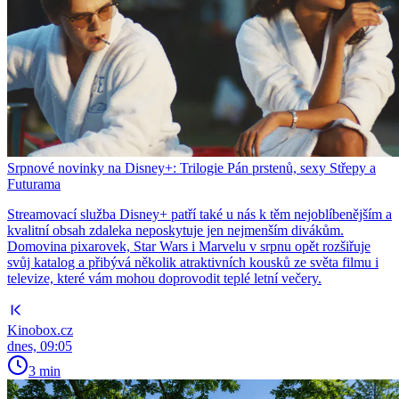
Srpnové novinky na Disney+: Trilogie Pán prstenů, sexy Střepy a
Futurama
Streamovací služba Disney+ patří také u nás k těm nejoblíbenějším a
kvalitní obsah zdaleka neposkytuje jen nejmenším divákům.
Domovina pixarovek, Star Wars i Marvelu v srpnu opět rozšiřuje
svůj katalog a přibývá několik atraktivních kousků ze světa filmu i
televize, které vám mohou doprovodit teplé letní večery.
Kinobox.cz
dnes, 09:05
3 min