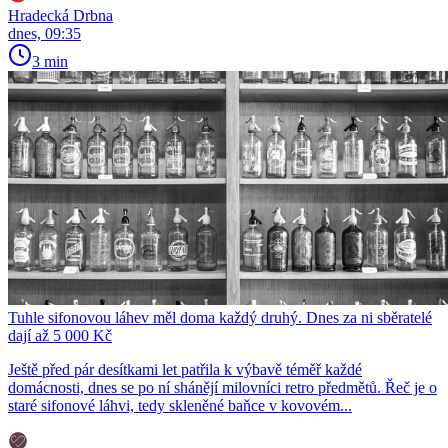
Hradecká Drbna
dnes, 09:35
3 min
Tuhle sifonovou láhev měl doma každý druhý. Dnes za ni sběratelé
dají až 5 000 Kč
Ještě před pár desítkami let patřila k výbavě téměř každé
domácnosti, dnes se po ní shánějí milovníci retro předmětů. Řeč je o
staré sifonové láhvi, tedy skleněné baňce v kovovém...