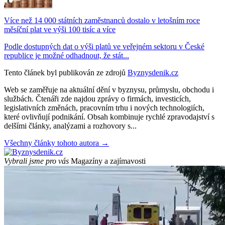
Více než 14 000 státních zaměstnanců dostalo v letošním roce
měsíční plat ve výši 100 tisíc a více
Podle dostupných dat o výši platů ve veřejném sektoru v České
republice je možné odhadnout, že stát...
Tento článek byl publikován ze zdrojů
Byznysdenik.cz
Web se zaměřuje na aktuální dění v byznysu, průmyslu, obchodu i
službách. Čtenáři zde najdou zprávy o firmách, investicích,
legislativních změnách, pracovním trhu i nových technologiích,
které ovlivňují podnikání. Obsah kombinuje rychlé zpravodajství s
delšími články, analýzami a rozhovory s...
Všechny články tohoto autora →
Vybrali jsme pro vás
Magazíny a zajímavosti