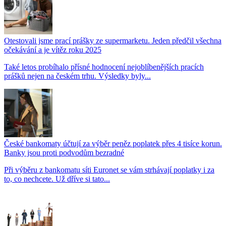
Otestovali jsme prací prášky ze supermarketu. Jeden předčil všechna
očekávání a je vítěz roku 2025
Také letos probíhalo přísné hodnocení nejoblíbenějších pracích
prášků nejen na českém trhu. Výsledky byly...
České bankomaty účtují za výběr peněz poplatek přes 4 tisíce korun.
Banky jsou proti podvodům bezradné
Při výběru z bankomatu síti Euronet se vám strhávají poplatky i za
to, co nechcete. Už dříve si tato...