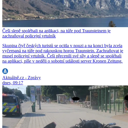
Češi slepě spoléhali na aplikaci, na túře pod Traunsteinem je
zachraňoval policejní vrtulník
Skupina čtyř českých turistů se ocitla v nouzi a na konci byla zcela
vyčerpaná na túře pod rakouskou horou Traunstein. Zachraňovat je
musel policejní vrtulník. Češi přecenili své síly a slepě se spoléhali
na aplikaci, píše v neděli o sobotní události server Kronen Zeitung.
Aktuálně.cz - Zprávy
dnes, 09:17