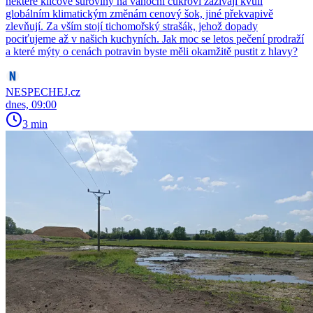
některé klíčové suroviny na vánoční cukroví zažívají kvůli
globálním klimatickým změnám cenový šok, jiné překvapivě
zlevňují. Za vším stojí tichomořský strašák, jehož dopady
pociťujeme až v našich kuchyních. Jak moc se letos pečení prodraží
a které mýty o cenách potravin byste měli okamžitě pustit z hlavy?
NESPECHEJ.cz
dnes, 09:00
3 min