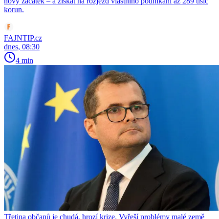
nový začátek – a získat na rozjezd vlastního podnikání až 289 tisíc
korun.
FAJNTIP.cz
dnes, 08:30
4 min
Třetina občanů je chudá, hrozí krize. Vyřeší problémy malé země