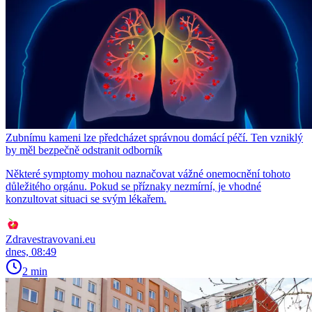
Zubnímu kameni lze předcházet správnou domácí péčí. Ten vzniklý
by měl bezpečně odstranit odborník
Některé symptomy mohou naznačovat vážné onemocnění tohoto
důležitého orgánu. Pokud se příznaky nezmírní, je vhodné
konzultovat situaci se svým lékařem.
Zdravestravovani.eu
dnes, 08:49
2 min