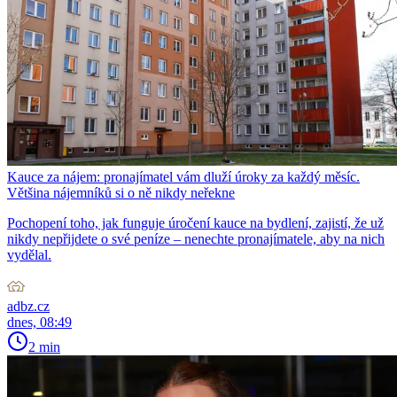
Kauce za nájem: pronajímatel vám dluží úroky za každý měsíc.
Většina nájemníků si o ně nikdy neřekne
Pochopení toho, jak funguje úročení kauce na bydlení, zajistí, že už
nikdy nepřijdete o své peníze – nenechte pronajímatele, aby na nich
vydělal.
adbz.cz
dnes, 08:49
2 min