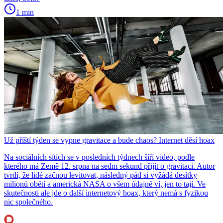
1 min
Už příští týden se vypne gravitace a bude chaos? Internet děsí hoax
Na sociálních sítích se v posledních týdnech šíří video, podle
kterého má Země 12. srpna na sedm sekund přijít o gravitaci. Autor
tvrdí, že lidé začnou levitovat, následný pád si vyžádá desítky
milionů obětí a americká NASA o všem údajně ví, jen to tají. Ve
skutečnosti ale jde o další internetový hoax, který nemá s fyzikou
nic společného.