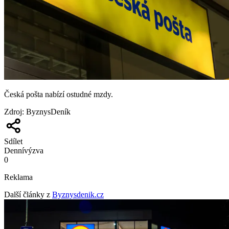
Česká pošta nabízí ostudné mzdy.
Zdroj
:
ByznysDeník
Sdílet
Denní
výzva
0
Reklama
Další články z
Byznysdenik.cz