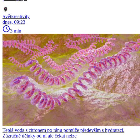
Světkreativity
dnes, 09:23
3 min
Teplá voda s citronem po ránu pomůže především s hydratací.
Zázračné účinky od ní ale čekat nelze