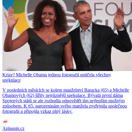
Krize? Michelle Obama jednou fotografií umlčela všechny
spekulace
V posledních měsících se kolem manželství Baracka (65) a Michelle
Obamových (62) šířily nejrůznější spekulace. Bývalá první dáma
Spojených států se ale rozhodla odpovědět tím nejlepším možným
způsobem. K 65. narozeninám svého manžela zveřejnila společnou
fotografii a připojila vzkaz plný lásky.
Aplausin.cz