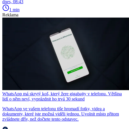
dnes, 08:43
1 min
Reklama
WhatsApp má skrytý koš, který žere gigabajty v telefonu. Většina
lidí o něm neví, vyprázdnit ho trvá 30 sekund
WhatsApp ve vašem telefonu tiše hromadí fotky, videa a
dokumenty, které jste možná viděli jednou. Uvolnit místo přitom
zvládnete dřív, než dočtete tento odstavec.