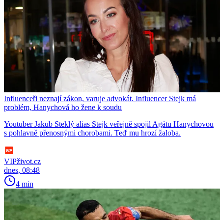
Influenceři neznají zákon, varuje advokát. Influencer Stejk má
problém, Hanychová ho žene k soudu
Youtuber Jakub Steklý alias Stejk veřejně spojil Agátu Hanychovou
s pohlavně přenosnými chorobami. Teď mu hrozí žaloba.
VIPživot.cz
dnes, 08:48
4 min