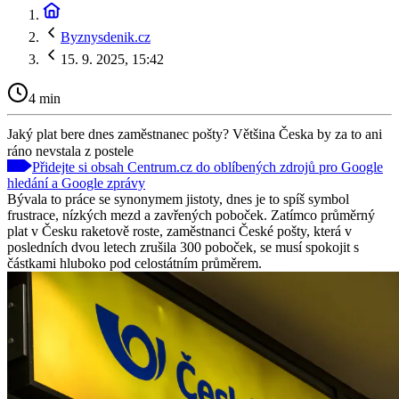
Byznysdenik.cz
15. 9. 2025, 15:42
4 min
Jaký plat bere dnes zaměstnanec pošty? Většina Česka by za to ani
ráno nevstala z postele
Přidejte si obsah Centrum.cz do oblíbených zdrojů pro Google
hledání a Google zprávy
Bývala to práce se synonymem jistoty, dnes je to spíš symbol
frustrace, nízkých mezd a zavřených poboček. Zatímco průměrný
plat v Česku raketově roste, zaměstnanci České pošty, která v
posledních dvou letech zrušila 300 poboček, se musí spokojit s
částkami hluboko pod celostátním průměrem.