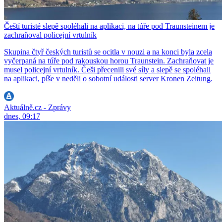
Čeští turisté slepě spoléhali na aplikaci, na túře pod Traunsteinem je
zachraňoval policejní vrtulník
Skupina čtyř českých turistů se ocitla v nouzi a na konci byla zcela
vyčerpaná na túře pod rakouskou horou Traunstein. Zachraňovat je
musel policejní vrtulník. Češi přecenili své síly a slepě se spoléhali
na aplikaci, píše v neděli o sobotní události server Kronen Zeitung.
Aktuálně.cz - Zprávy
dnes, 09:17