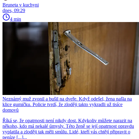
Bruneta v kuchyni
dnes, 09:29
4 min
Neznámý muž zvonil a bušil na dveře. Když odešel, žena našla na
klice gumičku. Policie tvrdí, že zloději takto vykradli už tisíce
domovů
Říká se, že opatrnosti není nikdy dost. Kdykoliv můžete narazit na
někoho, kdo má nekalé úmysly. Této ženě se její opatrnost opravdu
vyplatila a zloději tak měli smůlu. Lidé, kteří vás chtějí připravit o
peníze [...]...