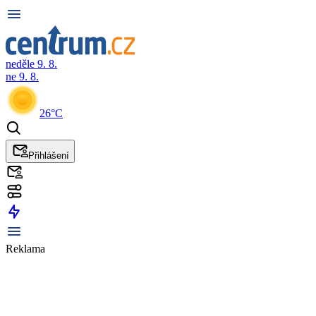
neděle 9. 8.
ne 9. 8.
26°C
Přihlášení
Reklama