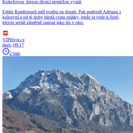
Kokešovou, kterou diváci nemůžou vystát
Eddie Rambousek měl svatbu na dosah. Pak podvedl Adrianu s
kolegyní a od té doby hledá cestu zpátky, jenže ta vede k ženě,
kterou seriál záměrně napsal jako trn v oku.
VIPživot.cz
dnes, 09:17
2 min