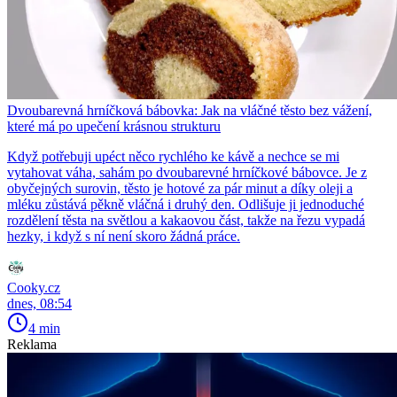
Dvoubarevná hrníčková bábovka: Jak na vláčné těsto bez vážení,
které má po upečení krásnou strukturu
Když potřebuji upéct něco rychlého ke kávě a nechce se mi
vytahovat váha, sahám po dvoubarevné hrníčkové bábovce. Je z
obyčejných surovin, těsto je hotové za pár minut a díky oleji a
mléku zůstává pěkně vláčná i druhý den. Odlišuje ji jednoduché
rozdělení těsta na světlou a kakaovou část, takže na řezu vypadá
hezky, i když s ní není skoro žádná práce.
Cooky.cz
dnes, 08:54
4 min
Reklama