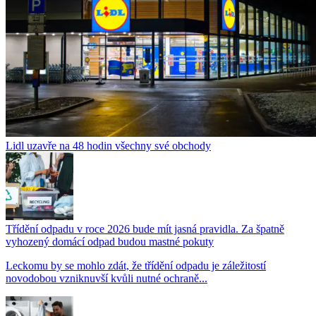
Lidl uzavře na 48 hodin všechny své obchody
Třídění odpadu v roce 2026 bude mít jasná pravidla. Za špatně
vyhozený domácí odpad budou mastné pokuty
Leckomu by se mohlo zdát, že třídění odpadu je záležitostí
novodobou vzniknuvší kvůli nutné ochraně...