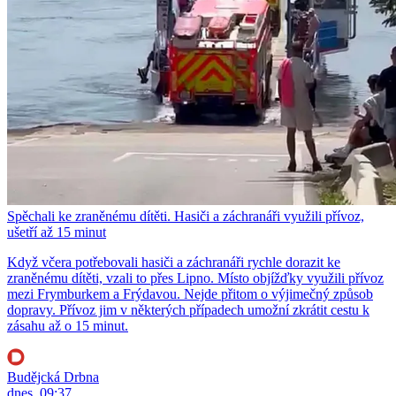
Spěchali ke zraněnému dítěti. Hasiči a záchranáři využili přívoz,
ušetří až 15 minut
Když včera potřebovali hasiči a záchranáři rychle dorazit ke
zraněnému dítěti, vzali to přes Lipno. Místo objížďky využili přívoz
mezi Frymburkem a Frýdavou. Nejde přitom o výjimečný způsob
dopravy. Přívoz jim v některých případech umožní zkrátit cestu k
zásahu až o 15 minut.
Budějcká Drbna
dnes, 09:37