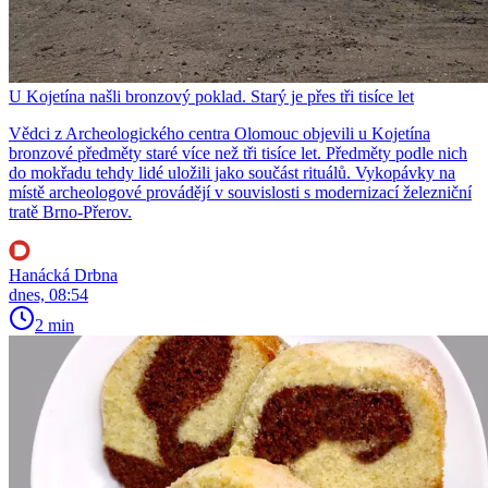
U Kojetína našli bronzový poklad. Starý je přes tři tisíce let
Vědci z Archeologického centra Olomouc objevili u Kojetína
bronzové předměty staré více než tři tisíce let. Předměty podle nich
do mokřadu tehdy lidé uložili jako součást rituálů. Vykopávky na
místě archeologové provádějí v souvislosti s modernizací železniční
tratě Brno-Přerov.
Hanácká Drbna
dnes, 08:54
2 min