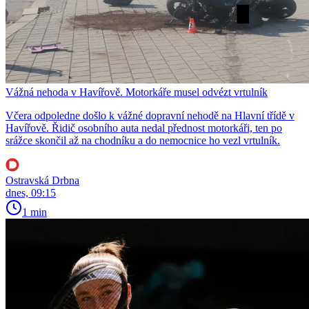
Vážná nehoda v Havířově. Motorkáře musel odvézt vrtulník
Včera odpoledne došlo k vážné dopravní nehodě na Hlavní třídě v
Havířově. Řidič osobního auta nedal přednost motorkáři, ten po
srážce skončil až na chodníku a do nemocnice ho vezl vrtulník.
Ostravská Drbna
dnes, 09:15
1 min