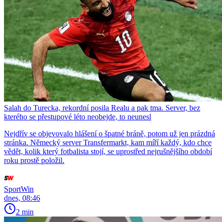
Salah do Turecka, rekordní posila Realu a pak tma. Server, bez
kterého se přestupové léto neobejde, to neunesl
Nejdřív se objevovalo hlášení o špatné bráně, potom už jen prázdná
stránka. Německý server Transfermarkt, kam míří každý, kdo chce
vědět, kolik který fotbalista stojí, se uprostřed nejrušnějšího období
roku prostě položil.
SportWin
dnes, 08:46
2 min