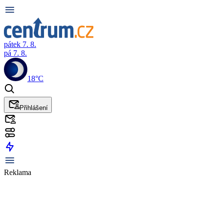
pátek 7. 8.
pá 7. 8.
18°C
Přihlášení
Reklama