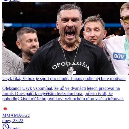
Usyk říká, že box je sport pro chudé. Luxus podle něj bere motivaci
Oleksandr Usyk vzpomínal, že už ve dvanácti letech pracoval na
farmě. Dnes patří k největším hvězdám boxu, přesto tvrdí, že
pohodlný život může bojovníkovi vzít ochotu ráno vstát a trénovat.
MMAMAG.cz
dnes, 23:22
2 min