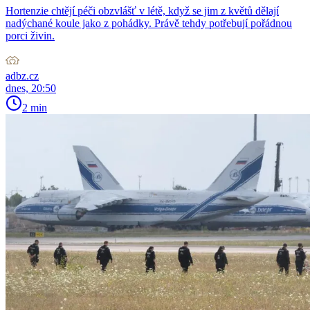
Hortenzie chtějí péči obzvlášť v létě, když se jim z květů dělají
nadýchané koule jako z pohádky. Právě tehdy potřebují pořádnou
porci živin.
adbz.cz
dnes, 20:50
2 min