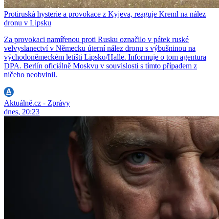
Protiruská hysterie a provokace z Kyjeva, reaguje Kreml na nález
dronu v Lipsku
Za provokaci namířenou proti Rusku označilo v pátek ruské
velvyslanectví v Německu úterní nález dronu s výbušninou na
východoněmeckém letišti Lipsko/Halle. Informuje o tom agentura
DPA. Berlín oficiálně Moskvu v souvislosti s tímto případem z
ničeho neobvinil.
Aktuálně.cz - Zprávy
dnes, 20:23