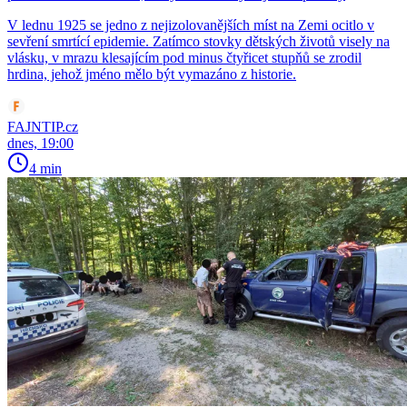
V lednu 1925 se jedno z nejizolovanějších míst na Zemi ocitlo v
sevření smrtící epidemie. Zatímco stovky dětských životů visely na
vlásku, v mrazu klesajícím pod minus čtyřicet stupňů se zrodil
hrdina, jehož jméno mělo být vymazáno z historie.
FAJNTIP.cz
dnes, 19:00
4 min