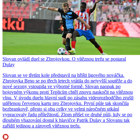
Slovan ovládl duel se Zbrojovkou. O vítěznou trefu se postaral
Dulay
Slovan se ve třetím kole představil na hřišti ligového nováčka.
Zbrojovka Brno se po třech letech vrátila do nejvyšší soutěže a do
nové sezony vstoupila ve výborné formě. Slovan naopak po
bojovném výkonu proti Teplicím chtěl znovu naskočit na vítěznou
vlnu. V úvodu duelu hlavní sudí po zásahu videorozhodčího zrušil
udělenou červenou kartu pro Zbrojovku. První půle tak skončila
bezbrankově, přesto si oba celky ve velmi náročném utkání
vypracovaly řadu příležitostí. Zlom přišel ve druhé půli, kdy se po
dlouhém vhazování dostal k hlavičce Patrik Dulay a Slovanu tak
zařídil jedinou a zároveň vítěznou trefu.