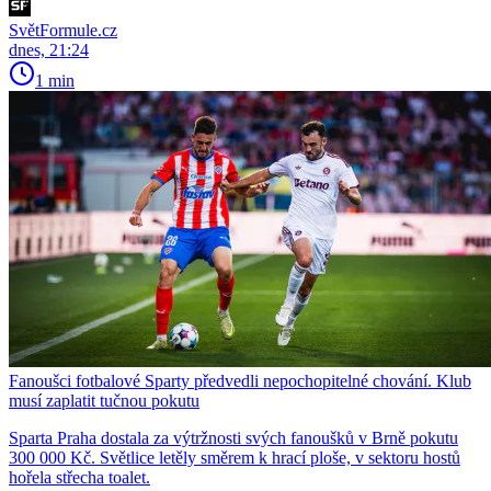
SvětFormule.cz
dnes, 21:24
1 min
Fanoušci fotbalové Sparty předvedli nepochopitelné chování. Klub
musí zaplatit tučnou pokutu
Sparta Praha dostala za výtržnosti svých fanoušků v Brně pokutu
300 000 Kč. Světlice letěly směrem k hrací ploše, v sektoru hostů
hořela střecha toalet.