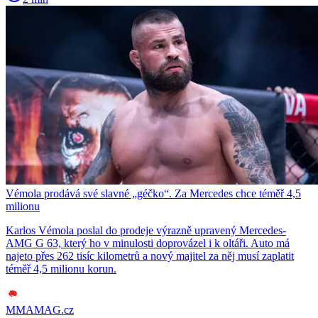
Vémola prodává své slavné „géčko“. Za Mercedes chce téměř 4,5
milionu
Karlos Vémola poslal do prodeje výrazně upravený Mercedes-
AMG G 63, který ho v minulosti doprovázel i k oltáři. Auto má
najeto přes 262 tisíc kilometrů a nový majitel za něj musí zaplatit
téměř 4,5 milionu korun.
MMAMAG.cz