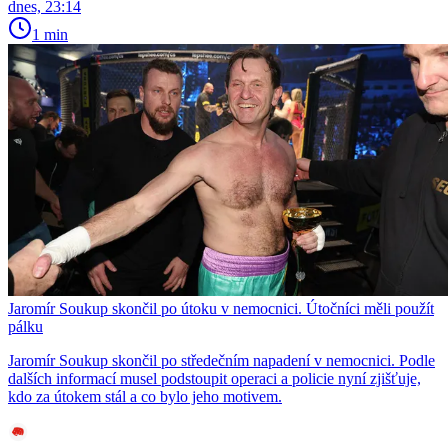
dnes, 23:14
1 min
Jaromír Soukup skončil po útoku v nemocnici. Útočníci měli použít
pálku
Jaromír Soukup skončil po středečním napadení v nemocnici. Podle
dalších informací musel podstoupit operaci a policie nyní zjišťuje,
kdo za útokem stál a co bylo jeho motivem.