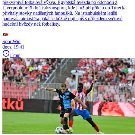
překvapivá fotbalová výzva. Egyptská hvězda po odchodu z
Liverpoolu míří do Trabzonsporu, kde ji už při příletu do Turecka
přivítaly stovky nadšených fanoušků. Na istanbulském letišti
panovala atmosféra, jaká se běžně pojí spíš s příjezdem světové
hudební hvězdy než fotbalisty.
SportWin
dnes, 19:41
1 min