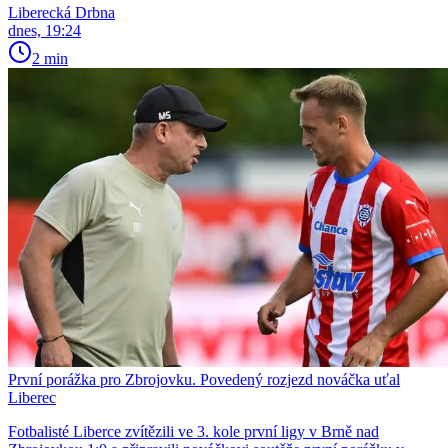
Liberecká Drbna
dnes, 19:24
2 min
První porážka pro Zbrojovku. Povedený rozjezd nováčka uťal
Liberec
Fotbalisté Liberce zvítězili ve 3. kole první ligy v Brně nad