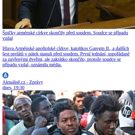
Špičky arménské církve skončily před soudem. Soudce se případu
vzdal
Hlava Arménské apoštolské církve, katolikos Garegin II., a dalších
šest prelátů v pátek stanuli před soudem. První jednání, uspořádané
za zavřenými dveřmi, ale zakrátko skončilo, protože soudce se
případu vzdal, oznámila média.
Aktuálně.cz - Zprávy
dnes, 19:30