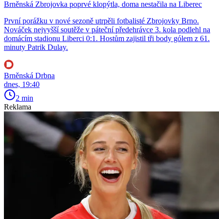
Brněnská Zbrojovka poprvé klopýtla, doma nestačila na Liberec
První porážku v nové sezoně utrpěli fotbalisté Zbrojovky Brno.
Nováček nejvyšší soutěže v páteční předehrávce 3. kola podlehl na
domácím stadionu Liberci 0:1. Hostům zajistil tři body gólem z 61.
minuty Patrik Dulay.
Brněnská Drbna
dnes, 19:40
2 min
Reklama