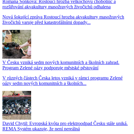
Romana Šonková: Rostoucí hrozba velkochovu chobotnic a
rozšiřování akvakultury masožravých živočichů odhalena
Nová šokující zpráva Rostoucí hrozba akvakultury masožravých
živočichů varuje před katastrofálními dopady...
V Česku vzniká sedm nových komunitních a školních zahrad.
Program Zelené oázy podporuje městské pěstování
V různých částech Česka letos vzniká v rámci programu Zelené
oázy sedm nových komunitních a školních...
David Chytil: Evropská kvóta pro elektroodpad Česku stále uniká.
REMA Systém ukazuje, že není nereálná