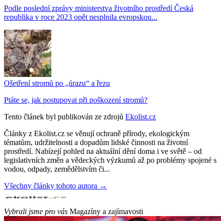
Podle poslední zprávy ministerstva životního prostředí Česká
republika v roce 2023 opět nesplnila evropskou...
Ošetření stromů po „úrazu“ a řezu
Ptáte se, jak postupovat při poškození stromů?
Tento článek byl publikován ze zdrojů
Ekolist.cz
Články z Ekolist.cz se věnují ochraně přírody, ekologickým
tématům, udržitelnosti a dopadům lidské činnosti na životní
prostředí. Nabízejí pohled na aktuální dění doma i ve světě – od
legislativních změn a vědeckých výzkumů až po problémy spojené s
vodou, odpady, zemědělstvím či...
Všechny články tohoto autora →
Vybrali jsme pro vás
Magazíny a zajímavosti