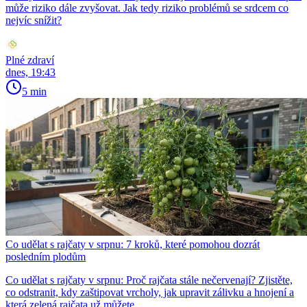
může riziko dále zvyšovat. Jak tedy riziko problémů se srdcem co
nejvíc snížit?
Plné zdraví
dnes, 19:43
5 min
Co udělat s rajčaty v srpnu: 7 kroků, které pomohou dozrát
posledním plodům
Co udělat s rajčaty v srpnu: Proč rajčata stále nečervenají? Zjistěte,
co odstranit, kdy zaštipovat vrcholy, jak upravit zálivku a hnojení a
která zelená rajčata už můžete …