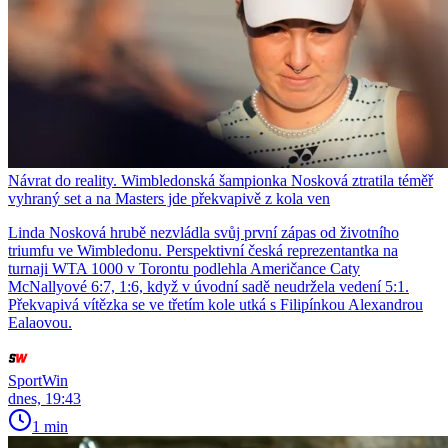
Návrat do reality. Wimbledonská šampionka Nosková ztratila téměř
vyhraný set a na Masters jde překvapivě z kola ven
Linda Nosková hrubě nezvládla svůj první zápas od životního
triumfu ve Wimbledonu. Perspektivní česká reprezentantka na
turnaji WTA 1000 v Torontu podlehla Američance Caty
McNallyové 6:7, 1:6, když v úvodní sadě neudržela vedení 5:1.
Překvapivá vítězka se ve třetím kole utká s Filipínkou Alexandrou
Ealaovou.
SportWin
dnes, 19:43
1 min