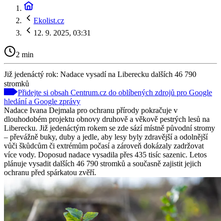
Ekolist.cz
12. 9. 2025, 03:31
2 min
Již jedenáctý rok: Nadace vysadí na Liberecku dalších 46 790
stromků
Přidejte si obsah Centrum.cz do oblíbených zdrojů pro Google
hledání a Google zprávy
Nadace Ivana Dejmala pro ochranu přírody pokračuje v
dlouhodobém projektu obnovy druhově a věkově pestrých lesů na
Liberecku. Již jedenáctým rokem se zde sází místně původní stromy
– převážně buky, duby a jedle, aby lesy byly zdravější a odolnější
vůči škůdcům či extrémům počasí a zároveň dokázaly zadržovat
více vody. Doposud nadace vysadila přes 435 tisíc sazenic. Letos
plánuje vysadit dalších 46 790 stromků a současně zajistit jejich
ochranu před spárkatou zvěří.