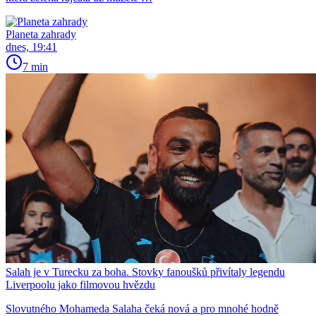
Planeta zahrady
dnes, 19:41
7 min
Salah je v Turecku za boha. Stovky fanoušků přivítaly legendu
Liverpoolu jako filmovou hvězdu
Slovutného Mohameda Salaha čeká nová a pro mnohé hodně