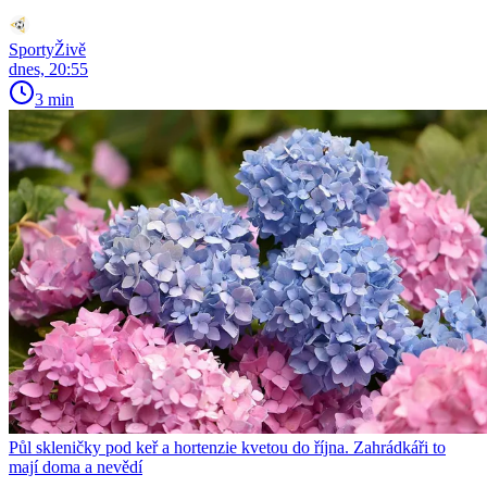
SportyŽivě
dnes, 20:55
3 min
Půl skleničky pod keř a hortenzie kvetou do října. Zahrádkáři to
mají doma a nevědí