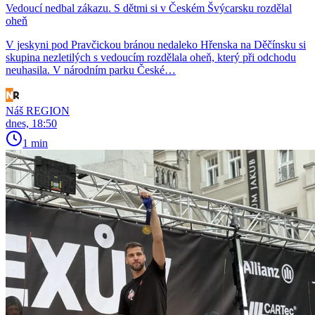
Vedoucí nedbal zákazu. S dětmi si v Českém Švýcarsku rozdělal
oheň
V jeskyni pod Pravčickou bránou nedaleko Hřenska na Děčínsku si
skupina nezletilých s vedoucím rozdělala oheň, který při odchodu
neuhasila. V národním parku České…
Náš REGION
dnes, 18:50
1 min