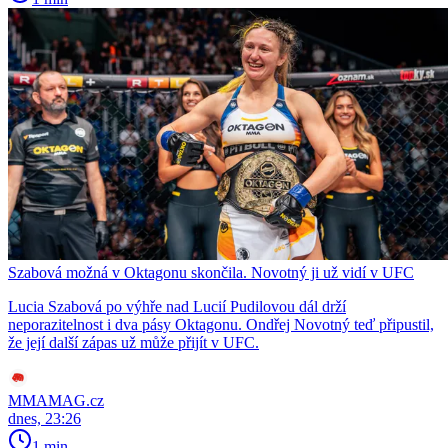
Szabová možná v Oktagonu skončila. Novotný ji už vidí v UFC
Lucia Szabová po výhře nad Lucií Pudilovou dál drží
neporazitelnost i dva pásy Oktagonu. Ondřej Novotný teď připustil,
že její další zápas už může přijít v UFC.
MMAMAG.cz
dnes, 23:26
1 min