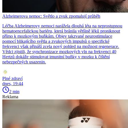
Alzheimerova nemoc: Světlo a zvuk zpomalují průběh
Léčba Alzheimerovy nemoci narážela dlouhá léta na neprostupnou
hematoencefalickou bariéru, která bránila většině léků proniknout
přímo k mozkovým buňkám. Objev takzvané neurostimulace
pomocí blikajícího světla a zvukových impulsů o specifické
frekvenci však přináší zcela nový pohled na možnost regenerace.
Vědci zjistili, že synchronizace mozkových vln na frekvenci 40
Hertzů dokáže stimulovat imunitní buňky v mozku k čištění
nebezpečných usazenin.
Plné zdraví
dnes, 19:44
2 min
Reklama