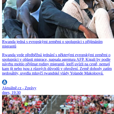
Rwanda jedná s evropskými zeměmi o spolupráci s přijímáním
migrantů
Rwanda vede předběžná jednání s některými evropskými zeměmi o
spolupráci v oblasti migrace, napsala agentura AFP. Kigali by podle
návrhu mohlo přijímat rodiny migrantů, kteří uvízli na cestě, nemají
kam jít nebo jsou z různých důvodů v ohrožení. Země dohody zatím
nedosáhly, uvedla mluvčí rwandské vlády Yolande Makoloová.
Aktuálně.cz - Zprávy
dnes, 19:30