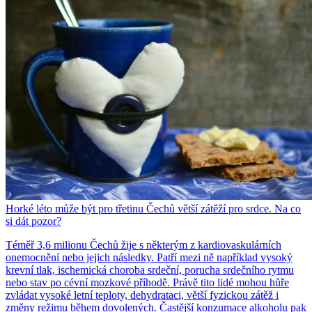
Horké léto může být pro třetinu Čechů větší zátěží pro srdce. Na co
si dát pozor?
Téměř 3,6 milionu Čechů žije s některým z kardiovaskulárních
onemocnění nebo jejich následky. Patří mezi ně například vysoký
krevní tlak, ischemická choroba srdeční, porucha srdečního rytmu
nebo stav po cévní mozkové příhodě. Právě tito lidé mohou hůře
zvládat vysoké letní teploty, dehydrataci, větší fyzickou zátěž i
změny režimu během dovolených. Častější konzumace alkoholu pak