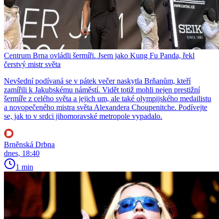
Centrum Brna ovládli šermíři. Jsem jako Kung Fu Panda, řekl
čerstvý mistr světa
Nevšední podívaná se v pátek večer naskytla Brňanům, kteří
zamířili k Jakubskému náměstí. Vidět totiž mohli nejen prestižní
šermíře z celého světa a jejich um, ale také olympijského medailistu
a novopečeného mistra světa Alexandera Choupenitche. Podívejte
se, jak to v srdci jihomoravské metropole vypadalo.
Brněnská Drbna
dnes, 18:40
1 min