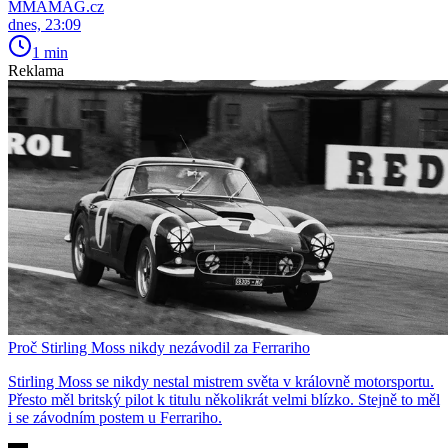
MMAMAG.cz
dnes, 23:09
1 min
Reklama
Proč Stirling Moss nikdy nezávodil za Ferrariho
Stirling Moss se nikdy nestal mistrem světa v královně motorsportu.
Přesto měl britský pilot k titulu několikrát velmi blízko. Stejně to měl
i se závodním postem u Ferrariho.