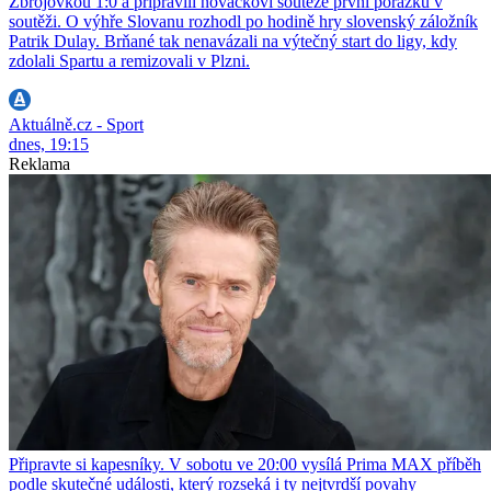
Zbrojovkou 1:0 a připravili nováčkovi soutěže první porážku v
soutěži. O výhře Slovanu rozhodl po hodině hry slovenský záložník
Patrik Dulay. Brňané tak nenavázali na výtečný start do ligy, kdy
zdolali Spartu a remizovali v Plzni.
Aktuálně.cz - Sport
dnes, 19:15
Reklama
Připravte si kapesníky. V sobotu ve 20:00 vysílá Prima MAX příběh
podle skutečné události, který rozseká i ty nejtvrdší povahy