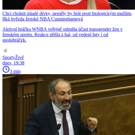
Chci chránit mladé dívky, neměly by hrát proti biologickým mužům,
říká hvězda ženské NBA Cunninghamová
Aktivní hráčka WNBA veřejně odmítla účast transgender žen v
ženském sportu. Reakce přišla z hal, od vedení ligy i od
spoluhráček.
SportyŽivě
dnes, 19:38
3 min