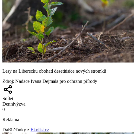
Lesy na Liberecku obohatí desetitisíce nových stromků
Zdroj
:
Nadace Ivana Dejmala pro ochranu přírody
Sdílet
Denní
výzva
0
Reklama
Další články z
Ekolist.cz