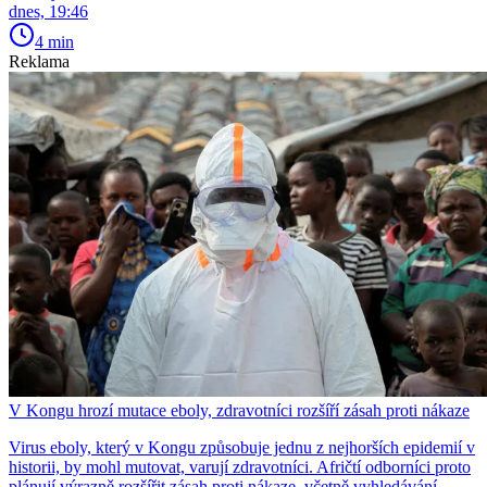
dnes, 19:46
4 min
Reklama
V Kongu hrozí mutace eboly, zdravotníci rozšíří zásah proti nákaze
Virus eboly, který v Kongu způsobuje jednu z nejhorších epidemií v
historii, by mohl mutovat, varují zdravotníci. Afričtí odborníci proto
plánují výrazně rozšířit zásah proti nákaze, včetně vyhledávání