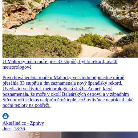
U Mallorky mělo moře přes 33 stupňů, byl to rekord, uvádí
meteorologové
Povrchová teplota moře u Mallorky ve středu odpoledne mírně
přesáhla 33 stupňů a tím zaznamenala nový španělský rekord.
Uvedla to ve čtvrtek meteorologická služba Aemet, která
poznamenala, že moře v okolí Baleárských ostrovů a v západním
Středomoří je letos nadprůměrně teplé, což ovlivňuje například také
noční teploty na pobřeží.
Aktuálně.cz - Zprávy
dnes, 18:36