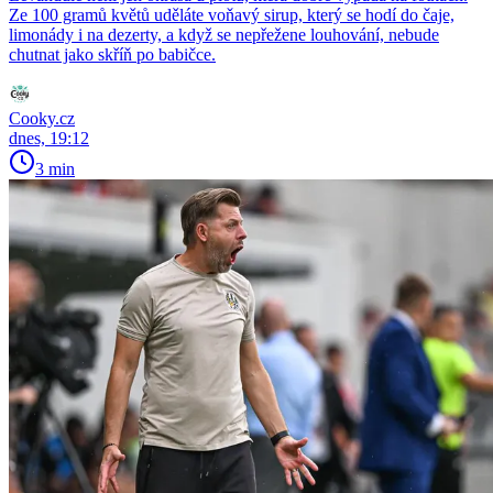
Ze 100 gramů květů uděláte voňavý sirup, který se hodí do čaje,
limonády i na dezerty, a když se nepřežene louhování, nebude
chutnat jako skříň po babičce.
Cooky.cz
dnes, 19:12
3 min