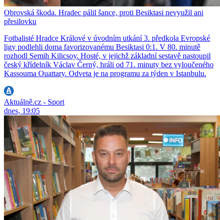
Obrovská škoda. Hradec pálil šance, proti Besiktasi nevyužil ani
přesilovku
Fotbalisté Hradce Králové v úvodním utkání 3. předkola Evropské
ligy podlehli doma favorizovanému Besiktasi 0:1. V 80. minutě
rozhodl Semih Kilicsoy. Hosté, v jejichž základní sestavě nastoupil
český křídelník Václav Černý, hráli od 71. minuty bez vyloučeného
Kassouma Ouattary. Odveta je na programu za týden v Istanbulu.
Aktuálně.cz - Sport
dnes, 19:05