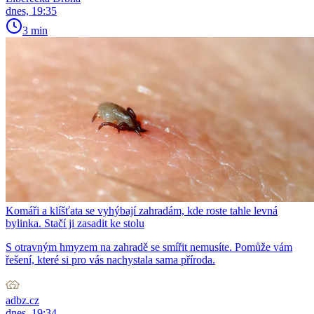
dnes, 19:35
3 min
Komáři a klíšťata se vyhýbají zahradám, kde roste tahle levná
bylinka. Stačí ji zasadit ke stolu
S otravným hmyzem na zahradě se smířit nemusíte. Pomůže vám
řešení, které si pro vás nachystala sama příroda.
adbz.cz
dnes, 19:34