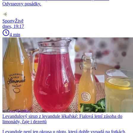
Odysseovy posádky.
SportyŽivě
dnes, 19:17
4 min
Levandulový sirup z levandule lékařské: Fialová letní zásoba do
limonády, čaje i dezertů
Levandule není jen okrasa u plotu, která dobře vypadá na fotkách.