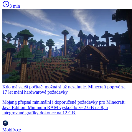
3 min
Kdo má starší počítač, možná si už nezahraje. Minecraft poprvé za
17 let mění hardwarové požadavky
Mojang přepsal minimální i doporučené požadavky pro Minecraft:
Java Edition. Minimum RAM vyskočilo ze 2 GB na 8, u
integrované grafiky dokonce na 12 GB.
Mobify.cz