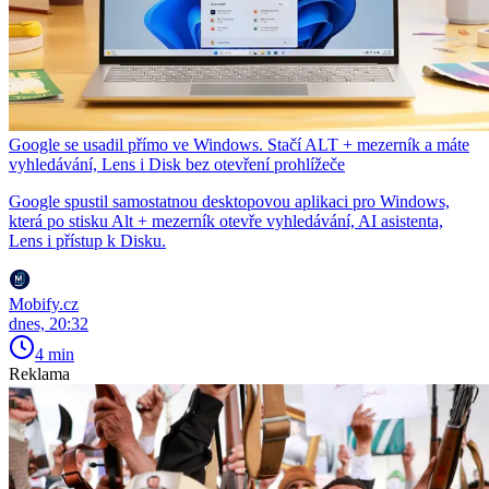
Google se usadil přímo ve Windows. Stačí ALT + mezerník a máte
vyhledávání, Lens i Disk bez otevření prohlížeče
Google spustil samostatnou desktopovou aplikaci pro Windows,
která po stisku Alt + mezerník otevře vyhledávání, AI asistenta,
Lens i přístup k Disku.
Mobify.cz
dnes, 20:32
4 min
Reklama