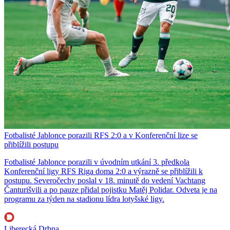
Fotbalisté Jablonce porazili RFS 2:0 a v Konferenční lize se
přiblížili postupu
Fotbalisté Jablonce porazili v úvodním utkání 3. předkola
Konferenční ligy RFS Riga doma 2:0 a výrazně se přiblížili k
postupu. Severočechy poslal v 18. minutě do vedení Vachtang
Čanturišvili a po pauze přidal pojistku Matěj Polidar. Odveta je na
programu za týden na stadionu lídra lotyšské ligy.
Liberecká Drbna