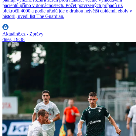
pacientů přímo v domácnostech. Počet potvrzených případů už
překročil 4000 a podle úřadů jde o druhou největší epidemii eboly v
historii, uvedl list The Guardian.
Aktuálně.cz - Zprávy
dnes, 19:38