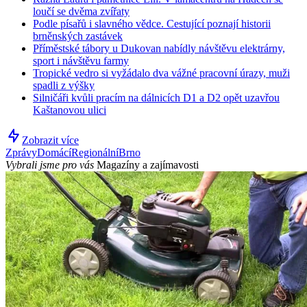
loučí se dvěma zvířaty
Podle písařů i slavného vědce. Cestující poznají historii
brněnských zastávek
Příměstské tábory u Dukovan nabídly návštěvu elektrárny,
sport i návštěvu farmy
Tropické vedro si vyžádalo dva vážné pracovní úrazy, muži
spadli z výšky
Silničáři kvůli pracím na dálnicích D1 a D2 opět uzavřou
Kaštanovou ulici
Zobrazit více
Zprávy
Domácí
Regionální
Brno
Vybrali jsme pro vás
Magazíny a zajímavosti