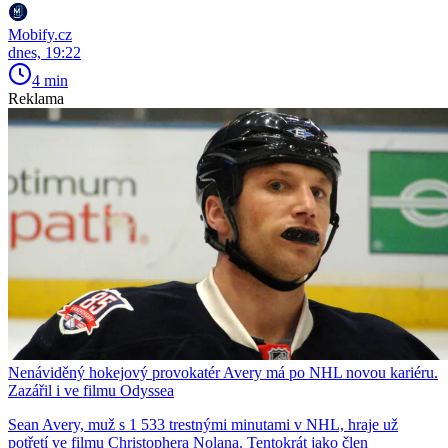
Mobify.cz
dnes, 19:22
4 min
Reklama
Nenáviděný hokejový provokatér Avery má po NHL novou kariéru.
Zazářil i ve filmu Odyssea
Sean Avery, muž s 1 533 trestnými minutami v NHL, hraje už
potřetí ve filmu Christophera Nolana. Tentokrát jako člen