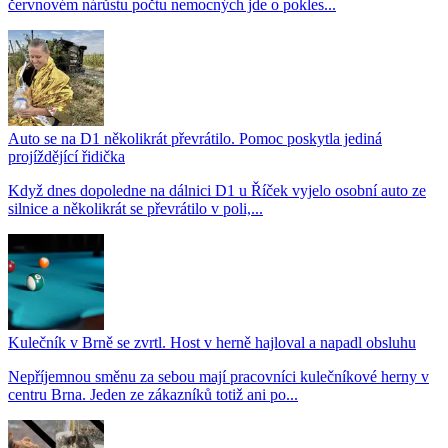
červnovém nárůstu počtu nemocných jde o pokles...
Auto se na D1 několikrát převrátilo. Pomoc poskytla jediná
projíždějící řidička
Když dnes dopoledne na dálnici D1 u Říček vyjelo osobní auto ze
silnice a několikrát se převrátilo v poli,...
Kulečník v Brně se zvrtl. Host v herně hajloval a napadl obsluhu
Nepříjemnou směnu za sebou mají pracovníci kulečníkové herny v
centru Brna. Jeden ze zákazníků totiž ani po...