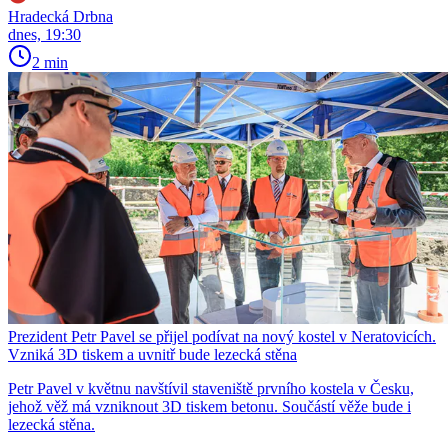
Hradecká Drbna
dnes, 19:30
2 min
Prezident Petr Pavel se přijel podívat na nový kostel v Neratovicích.
Vzniká 3D tiskem a uvnitř bude lezecká stěna
Petr Pavel v květnu navštívil staveniště prvního kostela v Česku,
jehož věž má vzniknout 3D tiskem betonu. Součástí věže bude i
lezecká stěna.