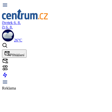
čtvrtek 6. 8.
čt 6. 8.
26°C
Přihlášení
Reklama