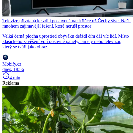
Televize přivrtaná ke zdi i postavená na skříňce už Čechy štve. Našli
mnohem zajímavější řešení, které neruší prostor
Velká černá plocha uprostřed obýváku dráždí čím dál víc lidí. Místo
klasického zavěšení volí posuvné panely, lamely nebo televizor,
který se tváří jako obraz.
Mobify.cz
dnes, 18:56
4 min
Reklama