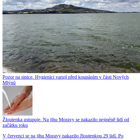
Pozor na sinice. Hygienici varují před koupáním v části Nových
Mlýnů
Žloutenka ustupuje. Na jihu Moravy se nakazilo nejméně lidí od
začátku roku
V červenci se na jihu Moravy nakazilo žloutenkou 29 lidí. Po