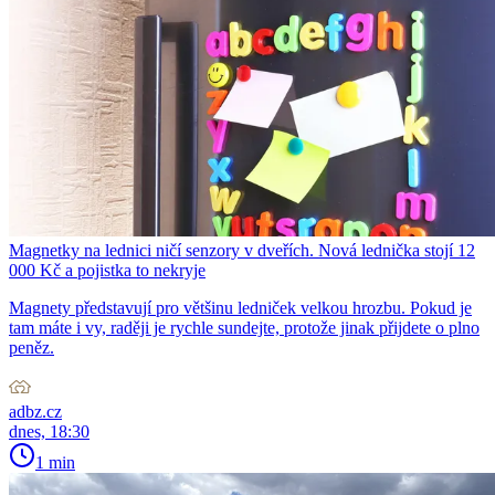
Magnetky na lednici ničí senzory v dveřích. Nová lednička stojí 12
000 Kč a pojistka to nekryje
Magnety představují pro většinu ledniček velkou hrozbu. Pokud je
tam máte i vy, raději je rychle sundejte, protože jinak přijdete o plno
peněz.
adbz.cz
dnes, 18:30
1 min