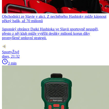
Obchodníci ze Slavie v akci. Z nechtěného Hashioky může kápnout
pěkný balík, až 70 milionů
Japonský obránce Daiki Hashioka ve Slavii sportovně neuspěl,
přesto z něj klub může vytěžit desítky milionů korun díky
promyšlené smluvní strategii.
SportyŽivě
dnes, 21:32
3 min