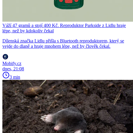
Váží 47 gramů a stojí 400 Kč. Reproduktor Parkside z Lidlu hraje
lépe, než by kdokoliv čekal
Dílenská značka Lidlu přišla s Bluetooth reproduktorem, který se
vejde do dlaně a hraje mnohem lépe, než by člověk čekal.
Mobify.cz
dnes, 21:08
3 min