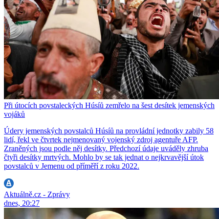
Při útocích povstaleckých Húsíů zemřelo na šest desítek jemenských
vojáků
Údery jemenských povstalců Húsíů na provládní jednotky zabily 58
lidí, řekl ve čtvrtek nejmenovaný vojenský zdroj agentuře AFP.
Zraněných jsou podle něj desítky. Předchozí údaje uváděly zhruba
čtyři desítky mrtvých. Mohlo by se tak jednat o nejkrvavější útok
povstalců v Jemenu od příměří z roku 2022.
Aktuálně.cz - Zprávy
dnes, 20:27