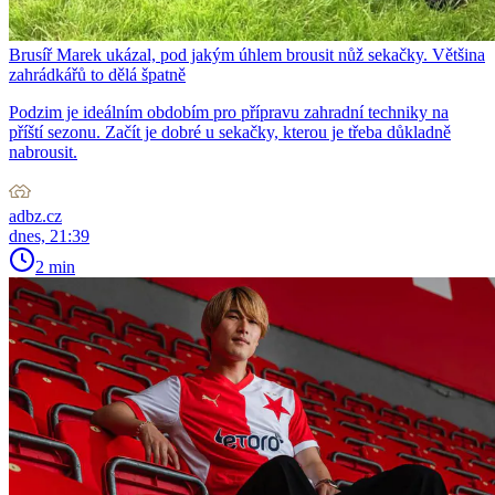
Brusíř Marek ukázal, pod jakým úhlem brousit nůž sekačky. Většina
zahrádkářů to dělá špatně
Podzim je ideálním obdobím pro přípravu zahradní techniky na
příští sezonu. Začít je dobré u sekačky, kterou je třeba důkladně
nabrousit.
adbz.cz
dnes, 21:39
2 min