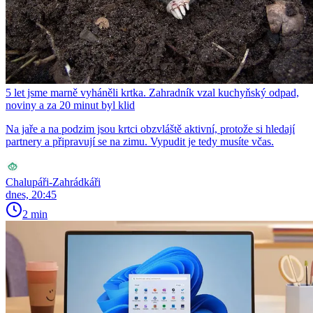
5 let jsme marně vyháněli krtka. Zahradník vzal kuchyňský odpad,
noviny a za 20 minut byl klid
Na jaře a na podzim jsou krtci obzvláště aktivní, protože si hledají
partnery a připravují se na zimu. Vypudit je tedy musíte včas.
Chalupáři-Zahrádkáři
dnes, 20:45
2 min