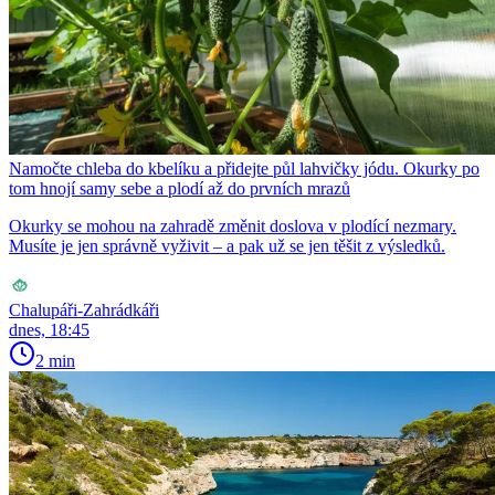
Namočte chleba do kbelíku a přidejte půl lahvičky jódu. Okurky po
tom hnojí samy sebe a plodí až do prvních mrazů
Okurky se mohou na zahradě změnit doslova v plodící nezmary.
Musíte je jen správně vyživit – a pak už se jen těšit z výsledků.
Chalupáři-Zahrádkáři
dnes, 18:45
2 min