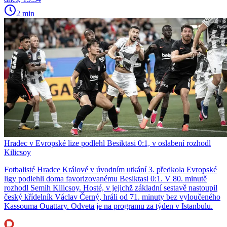
2 min
Hradec v Evropské lize podlehl Besiktasi 0:1, v oslabení rozhodl
Kilicsoy
Fotbalisté Hradce Králové v úvodním utkání 3. předkola Evropské
ligy podlehli doma favorizovanému Besiktasi 0:1. V 80. minutě
rozhodl Semih Kilicsoy. Hosté, v jejichž základní sestavě nastoupil
český křídelník Václav Černý, hráli od 71. minuty bez vyloučeného
Kassouma Ouattary. Odveta je na programu za týden v Istanbulu.