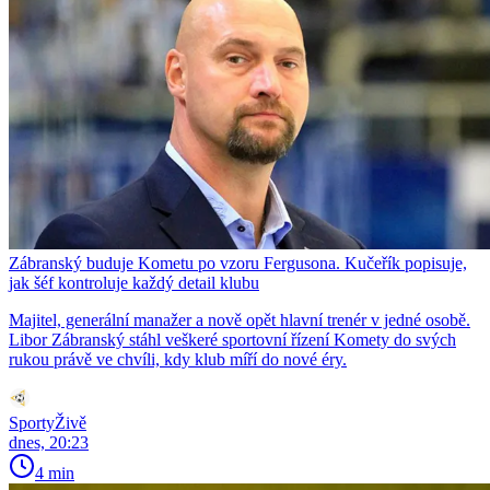
Zábranský buduje Kometu po vzoru Fergusona. Kučeřík popisuje,
jak šéf kontroluje každý detail klubu
Majitel, generální manažer a nově opět hlavní trenér v jedné osobě.
Libor Zábranský stáhl veškeré sportovní řízení Komety do svých
rukou právě ve chvíli, kdy klub míří do nové éry.
SportyŽivě
dnes, 20:23
4 min