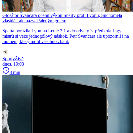
Glosátor Švancara ocenil výkon Sparty proti Lyonu, Suchomela
vlastňák ale nazval šíleným gólem
Sparta porazila Lyon na Letné 2:1 a do odvety 3. předkola Ligy
mistrů si veze jednogólový náskok. Petr Švancara ale upozornil i na
moment, který mohl všechno zhatit.
SportyŽivě
dnes, 19:03
3 min