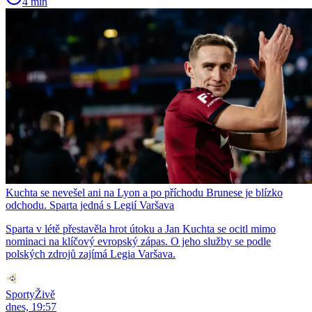
4 min
Kuchta se nevešel ani na Lyon a po příchodu Brunese je blízko
odchodu. Sparta jedná s Legií Varšava
Sparta v létě přestavěla hrot útoku a Jan Kuchta se ocitl mimo
nominaci na klíčový evropský zápas. O jeho služby se podle
polských zdrojů zajímá Legia Varšava.
SportyŽivě
dnes, 19:57