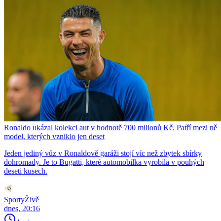
Ronaldo ukázal kolekci aut v hodnotě 700 milionů Kč. Patří mezi ně
model, kterých vzniklo jen deset
Jeden jediný vůz v Ronaldově garáži stojí víc než zbytek sbírky
dohromady. Je to Bugatti, které automobilka vyrobila v pouhých
deseti kusech.
SportyŽivě
dnes, 20:16