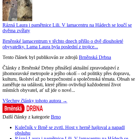
Rázná Laura i pamětnice Lili. V lamacentru na Hádech se loučí se
dvěma zvířaty
Brněnské lamacentrum v těchto dnech přišlo o dvě dlouholeté
obyvatelky. Lama Laura byla poslední z trojice...
Tento článek byl publikován ze zdrojů
Brněnská Drbna
Články z Brněnské Drbny přinášejí aktuální zpravodajství z
jihomoravské metropole a jejího okolí – od politiky přes dopravu,
kulturu, školství až po bezpečnostní a společenská témata. Obsah se
zaměřuje na události, které přímo ovlivňují každodenní život
místních obyvatel, ať už jde o nové...
Všechny články tohoto autora →
Další články z kategorie
Brno
Kulečník v Brně se zvrtl. Host v herně hajloval a napadl
obsluhu
Rázná Laura i pamětnice Lili. V lamacentru na Hádech se