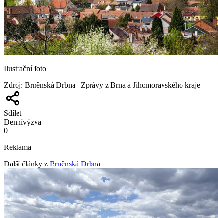
Ilustrační foto
Zdroj
:
Brněnská Drbna | Zprávy z Brna a Jihomoravského kraje
Sdílet
Denní
výzva
0
Reklama
Další články z
Brněnská Drbna