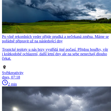
Po vlně rekordních veder přijde prudká a nečekaná změna. Máme se
pořádně připravit už na následující dny
Tropické teploty u nás brzy vystřídá jiné počasí. Přijdou bouřky, vítr
i krátkodobé ochlazení, další letní dny ale na sebe nenechají dlouho
čekat.
Světkreativity
dnes, 07:18
2 min