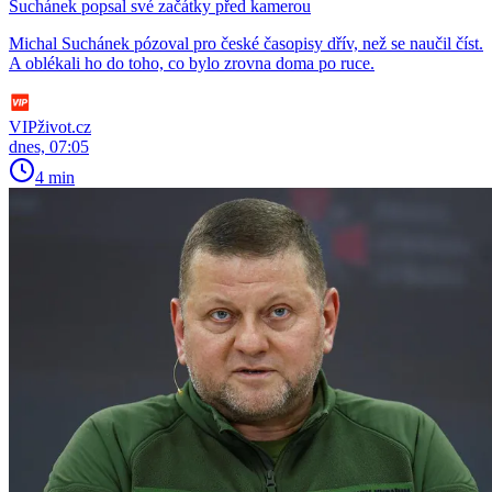
Suchánek popsal své začátky před kamerou
Michal Suchánek pózoval pro české časopisy dřív, než se naučil číst.
A oblékali ho do toho, co bylo zrovna doma po ruce.
VIPživot.cz
dnes, 07:05
4 min