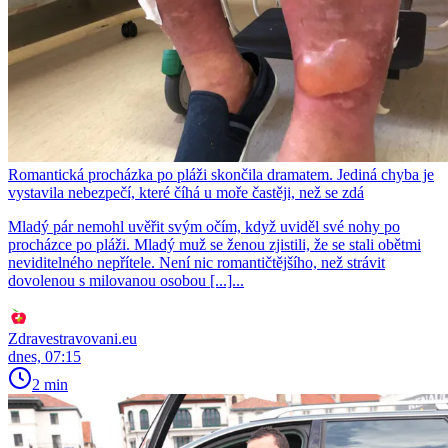
Romantická procházka po pláži skončila dramatem. Jediná chyba je
vystavila nebezpečí, které číhá u moře častěji, než se zdá
Mladý pár nemohl uvěřit svým očím, když uviděl své nohy po
procházce po pláži. Mladý muž se ženou zjistili, že se stali obětmi
neviditelného nepřítele. Není nic romantičtějšího, než strávit
dovolenou s milovanou osobou [...]...
Zdravestravovani.eu
dnes, 07:15
2 min