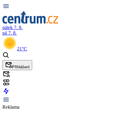
pátek 7. 8.
pá 7. 8.
21°C
Přihlášení
Reklama