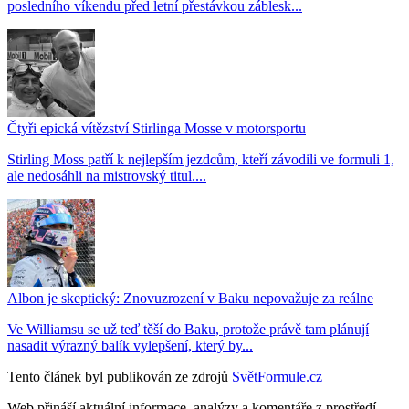
posledního víkendu před letní přestávkou záblesk...
Čtyři epická vítězství Stirlinga Mosse v motorsportu
Stirling Moss patří k nejlepším jezdcům, kteří závodili ve formuli 1,
ale nedosáhli na mistrovský titul....
Albon je skeptický: Znovuzrození v Baku nepovažuje za reálne
Ve Williamsu se už teď těší do Baku, protože právě tam plánují
nasadit výrazný balík vylepšení, který by...
Tento článek byl publikován ze zdrojů
SvětFormule.cz
Web přináší aktuální informace, analýzy a komentáře z prostředí