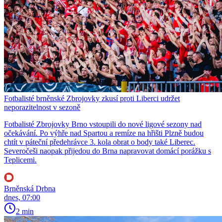
Fotbalisté brněnské Zbrojovky zkusí proti Liberci udržet
neporazitelnost v sezoně
Fotbalisté Zbrojovky Brno vstoupili do nové ligové sezony nad
očekávání. Po výhře nad Spartou a remíze na hřišti Plzně budou
chtít v páteční předehrávce 3. kola obrat o body také Liberec.
Severočeši naopak přijedou do Brna napravovat domácí porážku s
Teplicemi.
Brněnská Drbna
dnes, 07:00
2 min