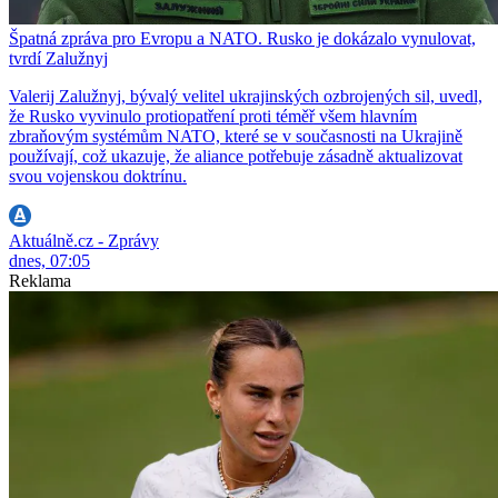
Špatná zpráva pro Evropu a NATO. Rusko je dokázalo vynulovat,
tvrdí Zalužnyj
Valerij Zalužnyj, bývalý velitel ukrajinských ozbrojených sil, uvedl,
že Rusko vyvinulo protiopatření proti téměř všem hlavním
zbraňovým systémům NATO, které se v současnosti na Ukrajině
používají, což ukazuje, že aliance potřebuje zásadně aktualizovat
svou vojenskou doktrínu.
Aktuálně.cz - Zprávy
dnes, 07:05
Reklama