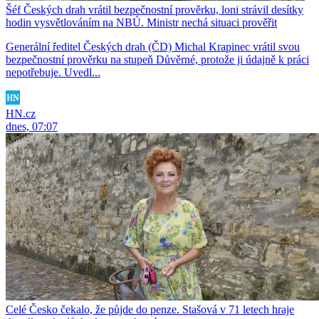
Šéf Českých drah vrátil bezpečnostní prověrku, loni strávil desítky
hodin vysvětlováním na NBÚ. Ministr nechá situaci prověřit
Generální ředitel Českých drah (ČD) Michal Krapinec vrátil svou
bezpečnostní prověrku na stupeň Důvěrné, protože ji údajně k práci
nepotřebuje. Uvedl...
HN.cz
dnes, 07:07
Celé Česko čekalo, že půjde do penze. Stašová v 71 letech hraje