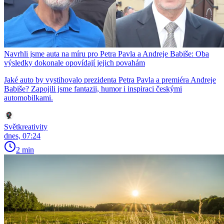
Navrhli jsme auta na míru pro Petra Pavla a Andreje Babiše: Oba
výsledky dokonale opovídají jejich povahám
Jaké auto by vystihovalo prezidenta Petra Pavla a premiéra Andreje
Babiše? Zapojili jsme fantazii, humor i inspiraci českými
automobilkami.
Světkreativity
dnes, 07:24
2 min