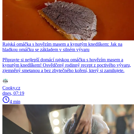
Rajská omáčka s hovězím masem a kynutým knedlíkem: Jak na
hladkou omáčku se základem v silném vývaru
Připravte si nejlepší domácí rajskou omáčku s hovězím masem a
kynutým knedlíkem! Osvědčený rodinný recept z poctivého vývaru,
zjemněný smetanou a bez zbytečného koření, který si zamilujete.
Cooky.cz
dnes, 07:19
4 min