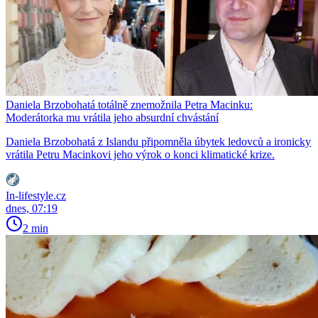
Daniela Brzobohatá totálně znemožnila Petra Macinku:
Moderátorka mu vrátila jeho absurdní chvástání
Daniela Brzobohatá z Islandu připomněla úbytek ledovců a ironicky
vrátila Petru Macinkovi jeho výrok o konci klimatické krize.
In-lifestyle.cz
dnes, 07:19
2 min