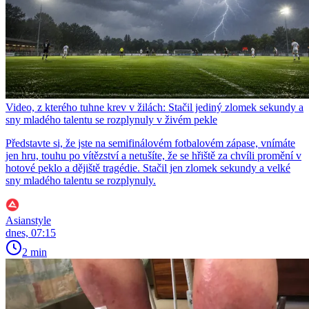
Video, z kterého tuhne krev v žilách: Stačil jediný zlomek sekundy a
sny mladého talentu se rozplynuly v živém pekle
Představte si, že jste na semifinálovém fotbalovém zápase, vnímáte
jen hru, touhu po vítězství a netušíte, že se hřiště za chvíli promění v
hotové peklo a dějiště tragédie. Stačil jen zlomek sekundy a velké
sny mladého talentu se rozplynuly.
Asianstyle
dnes, 07:15
2 min