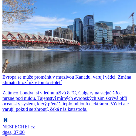
Evropa se může proměnit v mrazivou Kanadu, varují vědci. Změna
klimatu hrozí už v tomto století
Zatímco Londýn si v lednu užívá 8 °C, Calgary na stejné šířce
mrzne pod nulou. Tajemství mírných evropských zim skrývá obří
oceánský systém, který přenáší teplo milionů elektráren. Vědci ale
varují: pokud se zhroutí, čeká nás katastrofa.
NESPECHEJ.cz
dnes, 07:00