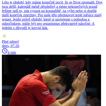
Léto je období, kdy máme konečně pocit, že se život zpomalil. Dny
jsou delší, kalendář méně přeplněný a místo nekonečných porad
řešíme spíš to, zda vyrazit na koupaliště, na výlet nebo si dopřát
další kopeček zmrzliny. Pro naše tělo představují teplé měsíce malý
restart. Jenže právě období, které si spojujeme s pohodou a
odpočinkem, může být pro organismus překvapivě náročné. A
jedním z důvodů je krevní tlak.
Plné zdraví
dnes, 07:26
4 min