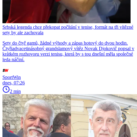
Srbská legenda chce překopat počítání v tenise, formát na tři vítězné
sety by ale zachovala
Sety do čtyř gamů, žádné výhody a zápas hotový do dvou hodin.
Čtyřiadvacetinásobný grandslamový vítěz Novak Djokovič popsal v
krátkém rozhovoru verzi tenisu, která by s tou dnešní měla společné
leda náčiní.
SportWin
dnes, 07:26
2 min