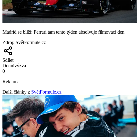
Madrid se blíží: Ferrari tam tento týden absolvuje filmovací den
Zdroj
:
SvětFormule.cz
Sdílet
Denní
výzva
0
Reklama
Další články z
SvětFormule.cz