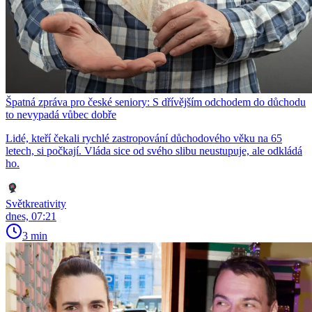
Špatná zpráva pro české seniory: S dřívějším odchodem do důchodu
to nevypadá vůbec dobře
Lidé, kteří čekali rychlé zastropování důchodového věku na 65
letech, si počkají. Vláda sice od svého slibu neustupuje, ale odkládá
ho.
Světkreativity
dnes, 07:21
3 min