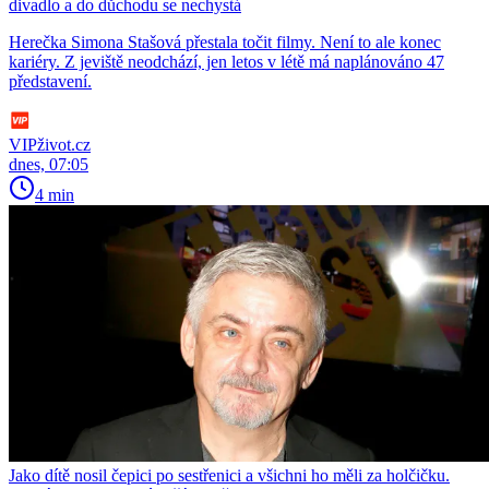
divadlo a do důchodu se nechystá
Herečka Simona Stašová přestala točit filmy. Není to ale konec
kariéry. Z jeviště neodchází, jen letos v létě má naplánováno 47
představení.
VIPživot.cz
dnes, 07:05
4 min
Jako dítě nosil čepici po sestřenici a všichni ho měli za holčičku.