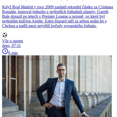
Když Real Madrid v roce 2009 zaplatil rekordní částku za Cristiana
Ronalda, kupoval jednoho z nejlepších fotbalistů planety. Gareth
Bale dorazil po letech v Premier League a sezoně, ve které byl
nejlepším hráčem Anglie. Eden Hazard měl za sebou sedm let v
Chelsea a patřil mezi největší hvězdy evropského fotbalu.
Vše o sportu
dnes, 07:11
6 min