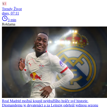
Trendy Život
dnes, 07:11
3 min
Reklama
Real Madrid možná koupil nejdražšího hráče své historie.
Diomandemu je devatenáct a za Leipzig odehrál jedinou sezonu