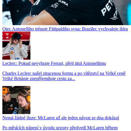
Otec Antonelliho trénuje Fittipaldiho syna: Brazilec vychvaluje lídra
Leclerc: Pokud nevyhraje Ferrari, přeji titul Antonellimu
Charles Leclerc našel ztracenou formu a po vítězství na Velké ceně
Velké Británie znepříjemňuje cestu za...
Nemá žádné iluze: McLaren už ale jeden návrat ze dna dokázal
Po měsících trápení v úvodu sezony předvedl McLaren během