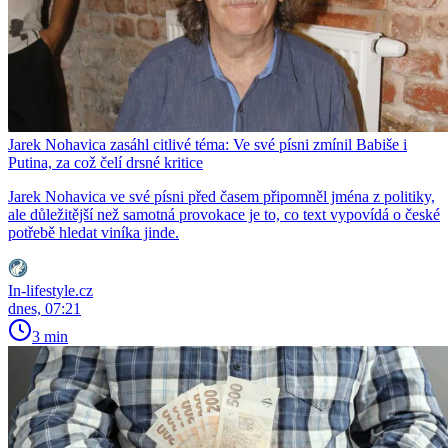
Jarek Nohavica zasáhl citlivé téma: Ve své písni zmínil Babiše i
Putina, za což čelí drsné kritice
Jarek Nohavica ve své písni před časem připomněl jména z politiky,
ale důležitější než samotná provokace je to, co text vypovídá o české
potřebě hledat viníka jinde.
In-lifestyle.cz
dnes, 07:21
3 min