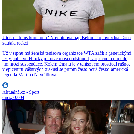
Útok na trans komunitu? Navrátilová hájí Bělorusku, hvězdná Coco
zaujala reakcí
Už v srpnu má ženská tenisová organizace WTA začít s genetickými
testy pohlaví. Hráčky je nově musí podstoupit, v opačném případě
jim hrozí suspendace. Kolem tématu je v tenisovém prostředí rušno,
v epicentru vášnivých diskusí se přitom často ocitá česko-americká
legenda Martina Navrátilová.
Aktuálně.cz - Sport
dnes, 07:04