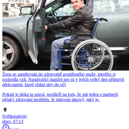
Žena se zamilovala do zdravotně postiženého muže, kterého si
rozhodla vzít. Nastávající manžel pro ni v jejich velký den připravil
překvapení, které vhání slzy do očí
Pokud je láska ta pravá, nezáleží na tom, že má jeden z partnerů
nějaký zdravotní problém. Je milován takový, jaký je.
Světkreativity
dnes, 07:13