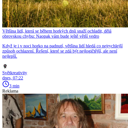
Většina lidí, která se během horkých dnů snaží ochladit, dělá
obrovskou chybu: Naopak vám bude ještě větší vedro
Když je i v noci horko na padnutí, většina lidí hledá co nejrychlejší
způsob ochlazení. Řešení, které se zdá být nejlogičtější, ale není
nejlepší.
Světkreativity
dnes, 07:22
3 min
Reklama