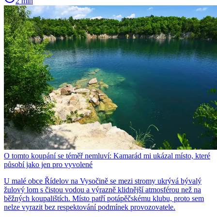
2 min
O tomto koupání se téměř nemluví: Kamarád mi ukázal místo, které
působí jako jen pro vyvolené
U malé obce Řídelov na Vysočině se mezi stromy ukrývá bývalý
žulový lom s čistou vodou a výrazně klidnější atmosférou než na
běžných koupalištích. Místo patří potápěčskému klubu, proto sem
nelze vyrazit bez respektování podmínek provozovatele.