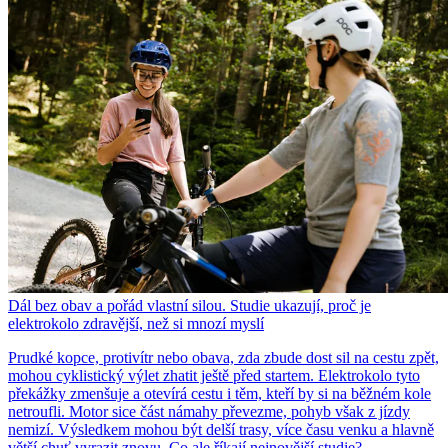
Dál bez obav a pořád vlastní silou. Studie ukazují, proč je
elektrokolo zdravější, než si mnozí myslí
Prudké kopce, protivítr nebo obava, zda zbude dost sil na cestu zpět,
mohou cyklistický výlet zhatit ještě před startem. Elektrokolo tyto
překážky zmenšuje a otevírá cestu i těm, kteří by si na běžném kole
netroufli. Motor sice část námahy převezme, pohyb však z jízdy
nemizí. Výsledkem mohou být delší trasy, více času venku a hlavně
větší chuť vyrazit znovu. Co ale říkají nejnovější studie?