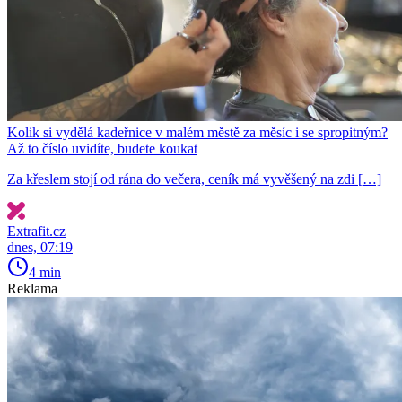
Kolik si vydělá kadeřnice v malém městě za měsíc i se spropitným?
Až to číslo uvidíte, budete koukat
Za křeslem stojí od rána do večera, ceník má vyvěšený na zdi […]
Extrafit.cz
dnes, 07:19
4 min
Reklama