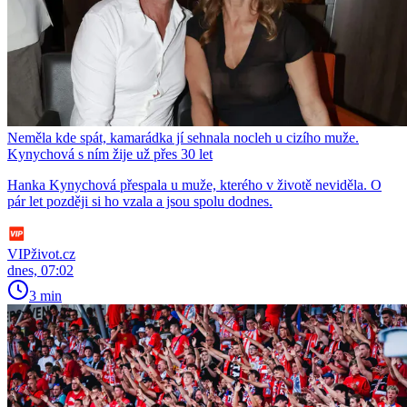
Neměla kde spát, kamarádka jí sehnala nocleh u cizího muže.
Kynychová s ním žije už přes 30 let
Hanka Kynychová přespala u muže, kterého v životě neviděla. O
pár let později si ho vzala a jsou spolu dodnes.
VIPživot.cz
dnes, 07:02
3 min