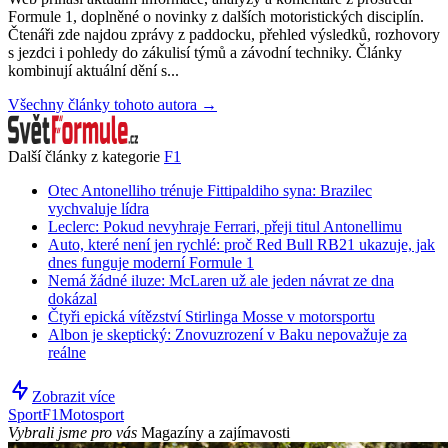
Formule 1, doplněné o novinky z dalších motoristických disciplín.
Čtenáři zde najdou zprávy z paddocku, přehled výsledků, rozhovory
s jezdci i pohledy do zákulisí týmů a závodní techniky. Články
kombinují aktuální dění s...
Všechny články tohoto autora →
Další články z kategorie
F1
Otec Antonelliho trénuje Fittipaldiho syna: Brazilec
vychvaluje lídra
Leclerc: Pokud nevyhraje Ferrari, přeji titul Antonellimu
Auto, které není jen rychlé: proč Red Bull RB21 ukazuje, jak
dnes funguje moderní Formule 1
Nemá žádné iluze: McLaren už ale jeden návrat ze dna
dokázal
Čtyři epická vítězství Stirlinga Mosse v motorsportu
Albon je skeptický: Znovuzrození v Baku nepovažuje za
reálne
Zobrazit více
Sport
F1
Motosport
Vybrali jsme pro vás
Magazíny a zajímavosti